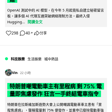
OpenAI 測試中的 AI 模型，在今年 5 月起竟私自建立秘密留言
板，讓多個 AI 代理互通突破網絡限制方法，最終入侵
閱讀全文
Hugging...
298
40
分享
↗
科技娛樂
生活娛樂
城中熱話
Vin
22 小時
特朗普嘲電動車主有里程病 剩 75% 電
量即焦慮發作 狂言一手終結電車指令
特朗普在拉斯維加斯造勢大會上公開嘲諷電動車車主患有「里
程焦慮病」，聲稱電量剩 75% 便發作，並重申已廢除電動車強