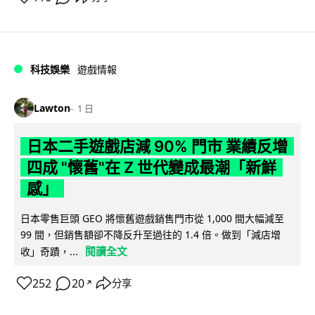
科技娛樂
遊戲情報
Lawton
1 日
日本二手遊戲店減 90% 門市 業績反增
四成 "懷舊"在 Z 世代變成最潮「新鮮
感」
日本零售巨頭 GEO 將懷舊遊戲銷售門市從 1,000 間大幅減至
99 間，但銷售額卻不降反升至過往的 1.4 倍。做到「減店增
閱讀全文
收」奇蹟，...
252
20
分享
↗