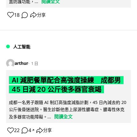
閱讀全文
置防護功能，...
18
分享
人工智能
arthur
1 日
AI 減肥餐單配合高強度操練 成都男
45 日減 20 公斤後多器官衰竭
成都一名男子跟隨 AI 制訂高強度減脂計劃，45 日內減去約 20
公斤後昏迷送院。醫生診斷他患上尿源性膿毒症、膿毒性休克
閱讀全文
及多器官功能障礙。...
22
4
分享
↗