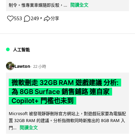
閱讀全文
制令。惟專業車媒隨即反駁，...
553
249
分享
↗
人工智能
Lawton
22 小時
微軟刪走 32GB RAM 遊戲建議 分析:
為 8GB Surface 銷售鋪路 連自家
Copilot+ 門檻也未到
Microsoft 被發現靜靜刪除官方網站上，對遊戲玩家要為電腦配
置 32GB RAM 的建議。分析指微軟同時新推出的 8GB RAM 入
閱讀全文
門...