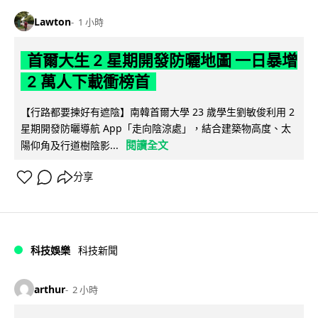
Lawton
1 小時
首爾大生 2 星期開發防曬地圖 一日暴增
2 萬人下載衝榜首
【行路都要揀好有遮陰】南韓首爾大學 23 歲學生劉敏俊利用 2
星期開發防曬導航 App「走向陰涼處」，結合建築物高度、太
閱讀全文
陽仰角及行道樹陰影...
分享
科技娛樂
科技新聞
arthur
2 小時