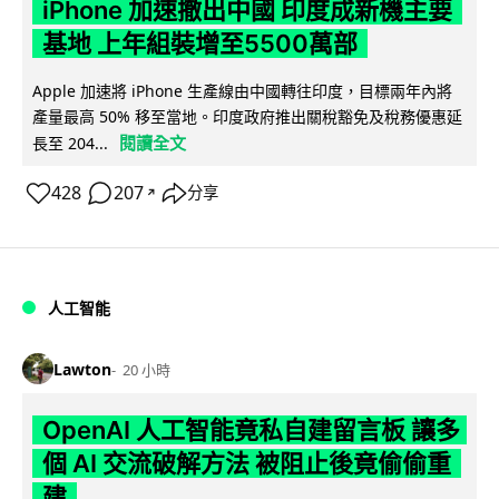
iPhone 加速撤出中國 印度成新機主要
基地 上年組裝增至5500萬部
Apple 加速將 iPhone 生產線由中國轉往印度，目標兩年內將
產量最高 50% 移至當地。印度政府推出關稅豁免及稅務優惠延
閱讀全文
長至 204...
428
207
分享
↗
人工智能
Lawton
20 小時
OpenAI 人工智能竟私自建留言板 讓多
個 AI 交流破解方法 被阻止後竟偷偷重
建