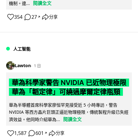
閱讀全文
機制。違...
354
27
分享
↗
人工智能
Lawton
1 日
華為科學家警告 NVIDIA 已近物理極限
華為「韜定律」可繞過摩爾定律瓶頸
華為半導體首席科學家廖恒罕見接受近 5 小時專訪，警告
NVIDIA 等西方晶片巨頭正逼近物理極限，傳統製程升級已失經
閱讀全文
濟效益。他同時介紹華為...
1,587
601
分享
↗