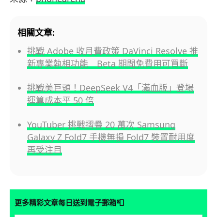
相關文章:
挑戰 Adobe 收月費政策 DaVinci Resolve 推
新專業執相功能 Beta 期間免費用可買斷
挑戰美巨頭！DeepSeek V4「滿血版」登場
運算成本平 50 倍
YouTuber 挑戰摺疊 20 萬次 Samsung
Galaxy Z Fold7 手機無損 Fold7 裝置耐用度
再受注目
📮
更多精彩文章每日送到電子郵箱