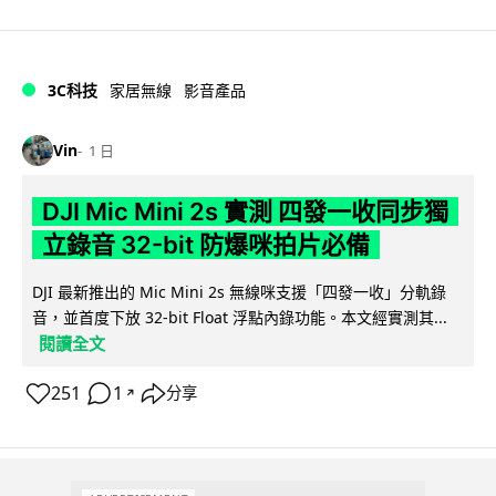
3C科技
家居無線
影音產品
Vin
1 日
DJI Mic Mini 2s 實測 四發一收同步獨
立錄音 32-bit 防爆咪拍片必備
DJI 最新推出的 Mic Mini 2s 無線咪支援「四發一收」分軌錄
音，並首度下放 32-bit Float 浮點內錄功能。本文經實測其...
閱讀全文
251
1
分享
↗