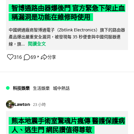
智博通路由器爆後門 官方緊急下架止血
稱漏洞是功能在維修時使用
中國網通廠商智博通電子（Zbtlink Electronics）旗下的路由器
產品爆出嚴重安全漏洞，被發現每 35 秒便會與中國伺服器連
閱讀全文
線，旗...
316
69
分享
↗
科技娛樂
生活娛樂
城中熱話
Lawton
23 小時
熊本地震手術室驚魂片瘋傳 醫護保護病
人、逃生門 網民讚值得尊敬