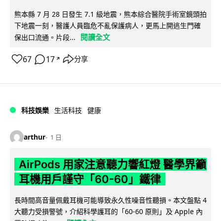
熊本縣 7 月 28 日發生 7.1 級地震，熊本綜合醫院手術室鏡頭拍
下地震一刻，醫護人員臨危不亂保護病人，更馬上開逃生門確
閱讀全文
保出口流通。片段...
67
17
分享
↗
科技娛樂
生活科技
健康
arthur
1 日
AirPods 用家注意聽力響紅燈 醫學界籲
耳機用戶謹守「60-60」鐵律
長時間高音量佩戴耳機可能導致永久性噪音性聽損。本文盤點 4
大聽力受損警號，介紹科學護耳的「60-60 原則」及 Apple 內