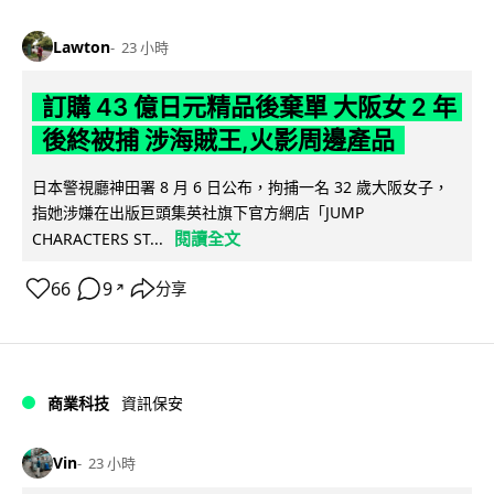
Lawton
23 小時
訂購 43 億日元精品後棄單 大阪女 2 年
後終被捕 涉海賊王,火影周邊產品
日本警視廳神田署 8 月 6 日公布，拘捕一名 32 歲大阪女子，
指她涉嫌在出版巨頭集英社旗下官方網店「JUMP
閱讀全文
CHARACTERS ST...
66
9
分享
↗
商業科技
資訊保安
Vin
23 小時