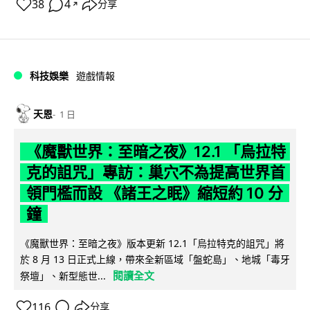
38
4
分享
↗
科技娛樂
遊戲情報
天恩
1 日
《魔獸世界：至暗之夜》12.1 「烏拉特
克的詛咒」專訪：巢穴不為提高世界首
領門檻而設 《諸王之眠》縮短約 10 分
鐘
《魔獸世界：至暗之夜》版本更新 12.1「烏拉特克的詛咒」將
於 8 月 13 日正式上線，帶來全新區域「盤蛇島」、地城「毒牙
閱讀全文
祭壇」、新型態世...
116
分享