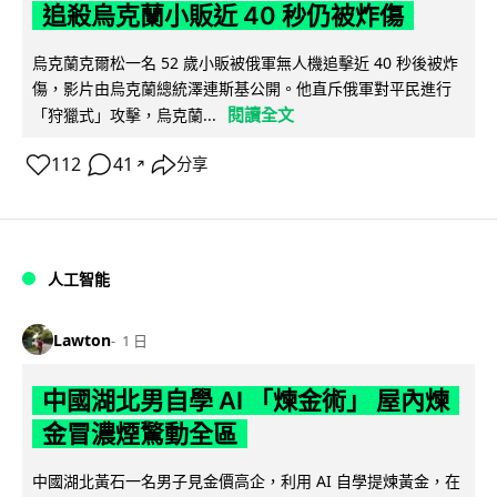
追殺烏克蘭小販近 40 秒仍被炸傷
烏克蘭克爾松一名 52 歲小販被俄軍無人機追擊近 40 秒後被炸
傷，影片由烏克蘭總統澤連斯基公開。他直斥俄軍對平民進行
閱讀全文
「狩獵式」攻擊，烏克蘭...
112
41
分享
↗
人工智能
Lawton
1 日
中國湖北男自學 AI 「煉金術」 屋內煉
金冒濃煙驚動全區
中國湖北黃石一名男子見金價高企，利用 AI 自學提煉黃金，在