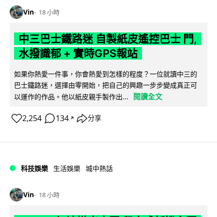
Vin
18 小時
中三巴士鐵路迷 自製紙皮遙控巴士 門,
水撥識郁 + 實時GPS報站
如果你熱愛一件事，你會熱愛到怎樣的程度？一位就讀中三的
巴士鐵路迷，選擇由零開始，把自己的興趣一步步變成真正可
閱讀全文
以運作的作品。他以紙皮親手製作出...
2,254
134
分享
↗
科技娛樂
生活娛樂
城中熱話
Vin
18 小時