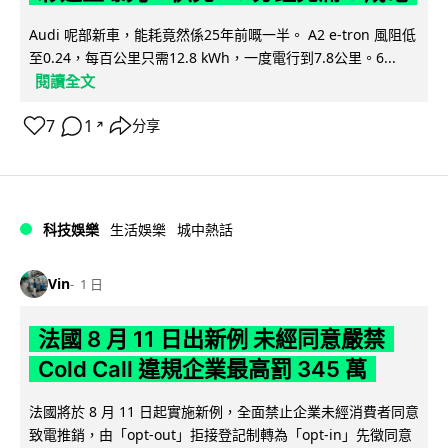
Audi 呢部新車，能耗竟然係25年前嘅一半。 A2 e-tron 風阻低
至0.24，每百公里只需12.8 kWh，一度電行到7.8公里。6...
閱讀全文
7
1
分享
↗
科技娛樂
生活娛樂
城中熱話
Vin
1 日
法國 8 月 11 日出新例 未經同意嚴禁
Cold Call 違規企業最高罰 345 萬
法國將於 8 月 11 日起實施新例，全面禁止企業未經消費者同意
致電推銷，由「opt-out」拒接登記制轉為「opt-in」先徵同意