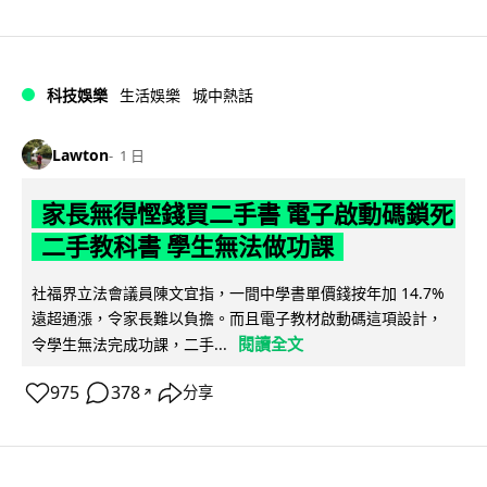
科技娛樂
生活娛樂
城中熱話
Lawton
1 日
家長無得慳錢買二手書 電子啟動碼鎖死
二手教科書 學生無法做功課
社福界立法會議員陳文宜指，一間中學書單價錢按年加 14.7%
遠超通漲，令家長難以負擔。而且電子教材啟動碼這項設計，
閱讀全文
令學生無法完成功課，二手...
975
378
分享
↗