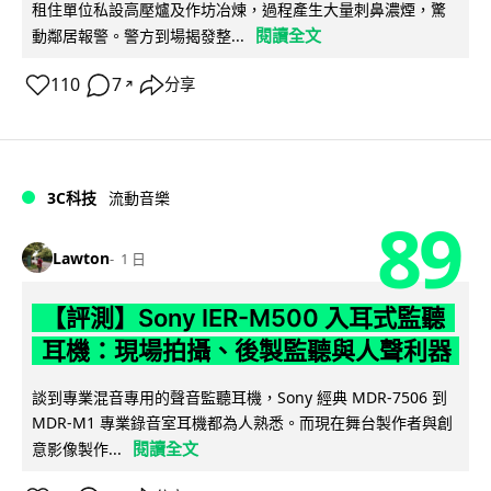
租住單位私設高壓爐及作坊冶煉，過程產生大量刺鼻濃煙，驚
閱讀全文
動鄰居報警。警方到場揭發整...
110
7
分享
↗
3C科技
流動音樂
89
Lawton
1 日
【評測】Sony IER-M500 入耳式監聽
耳機：現場拍攝、後製監聽與人聲利器
談到專業混音專用的聲音監聽耳機，Sony 經典 MDR-7506 到
MDR-M1 專業錄音室耳機都為人熟悉。而現在舞台製作者與創
閱讀全文
意影像製作...