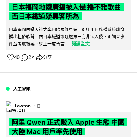
日本福岡地鐵廣播被入侵 播不雅歌曲
西日本鐵道疑黑客所為
日本福岡西鐵天神大牟田線兩個車站，8 月 4 日廣播系統離奇
播出粗俗歌聲，西日本鐵道懷疑遭第三方非法入侵，正調查事
閱讀全文
件並考慮報案。網上一度傳言...
40
2
分享
↗
人工智能
Lawton
1 日
阿里 Qwen 正式駁入 Apple 生態 中國
大陸 Mac 用戶率先使用