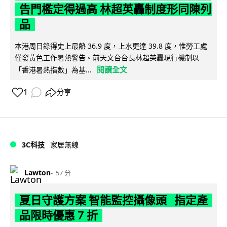
告門檻定得過高 林超英轟制度形同陳列
品
本港周日錄得史上最熱 36.9 度，上水更達 39.8 度，惟勞工處
僅發黃色工作暑熱警告。前天文台台長林超英轟現行機制以
閱讀全文
「香港暑熱指數」為基...
1
分享
3C科技
家居無線
Lawton
57 分
夏日守護方案 智能監控攝像頭 指定產
品限時優惠 7 折