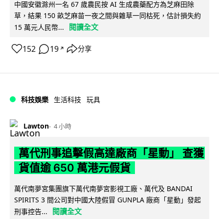
中國安徽滁州一名 67 歲農民按 AI 生成農藥配方為芝麻田除
草，結果 150 畝芝麻苗一夜之間與雜草一同枯死，估計損失約
閱讀全文
15 萬元人民幣...
152
19
分享
↗
科技娛樂
生活科技
玩具
Lawton
4 小時
萬代刑事追擊假高達廠商「星動」 查獲
貨值逾 650 萬港元假貨
萬代南夢宮集團旗下萬代南夢宮影視工廠、萬代及 BANDAI
SPIRITS 3 間公司對中國大陸假冒 GUNPLA 廠商「星動」發起
閱讀全文
刑事控告...