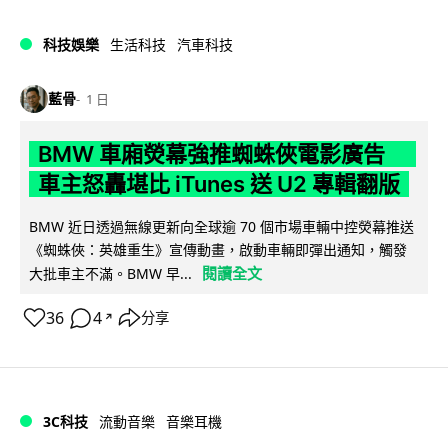
科技娛樂
生活科技
汽車科技
藍骨
1 日
BMW 車廂熒幕強推蜘蛛俠電影廣告
車主怒轟堪比 iTunes 送 U2 專輯翻版
BMW 近日透過無線更新向全球逾 70 個市場車輛中控熒幕推送
《蜘蛛俠：英雄重生》宣傳動畫，啟動車輛即彈出通知，觸發
閱讀全文
大批車主不滿。BMW 早...
36
4
分享
↗
3C科技
流動音樂
音樂耳機