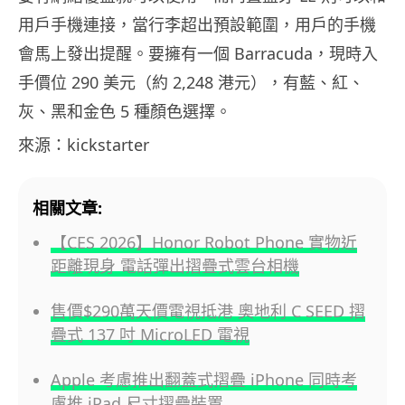
用戶手機連接，當行李超出預設範圍，用戶的手機
會馬上發出提醒。要擁有一個 Barracuda，現時入
手價位 290 美元（約 2,248 港元），有藍、紅、
灰、黑和金色 5 種顏色選擇。
來源：kickstarter
相關文章:
【CES 2026】Honor Robot Phone 實物近
距離現身 電話彈出摺疊式雲台相機
售價$290萬天價電視抵港 奧地利 C SEED 摺
疊式 137 吋 MicroLED 電視
Apple 考慮推出翻蓋式摺疊 iPhone 同時考
慮推 iPad 尺寸摺疊裝置