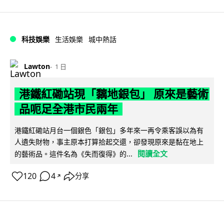
科技娛樂
生活娛樂
城中熱話
Lawton
1 日
港鐵紅磡站現「黐地銀包」 原來是藝術
品呃足全港市民兩年
港鐵紅磡站月台一個銀色「銀包」多年來一再令乘客誤以為有
人遺失財物，事主原本打算拾起交還，卻發現原來是黏在地上
閱讀全文
的藝術品。這件名為《失而復得》的...
120
4
分享
↗