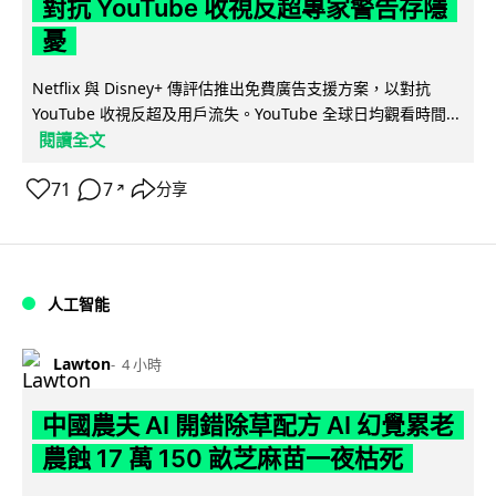
對抗 YouTube 收視反超專家警告存隱
憂
Netflix 與 Disney+ 傳評估推出免費廣告支援方案，以對抗
YouTube 收視反超及用戶流失。YouTube 全球日均觀看時間...
閱讀全文
71
7
分享
↗
人工智能
Lawton
4 小時
中國農夫 AI 開錯除草配方 AI 幻覺累老
農蝕 17 萬 150 畝芝麻苗一夜枯死