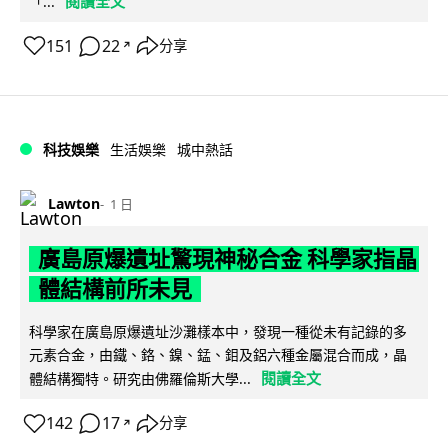
閱讀全文
「...
151
22
分享
↗
科技娛樂
生活娛樂
城中熱話
Lawton
1 日
廣島原爆遺址驚現神秘合金 科學家指晶
體結構前所未見
科學家在廣島原爆遺址沙灘樣本中，發現一種從未有記錄的多
元素合金，由鐵、鉻、鎳、錳、鉬及鋁六種金屬混合而成，晶
閱讀全文
體結構獨特。研究由佛羅倫斯大學...
142
17
分享
↗