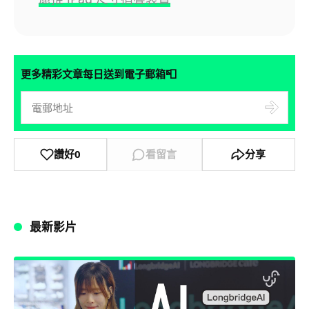
📮
更多精彩文章每日送到電子郵箱
讚好
0
看留言
分享
最新影片