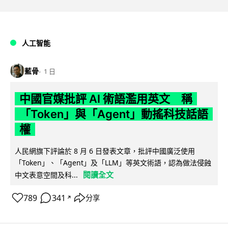
人工智能
藍骨
1 日
中國官媒批評 AI 術語濫用英文 稱
「Token」與「Agent」動搖科技話語
權
人民網旗下評論於 8 月 6 日發表文章，批評中國廣泛使用
「Token」、「Agent」及「LLM」等英文術語，認為做法侵蝕
閱讀全文
中文表意空間及科...
789
341
分享
↗