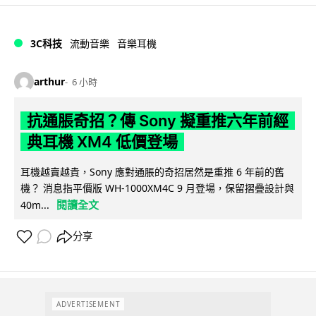
3C科技
流動音樂
音樂耳機
arthur
6 小時
抗通脹奇招？傳 Sony 擬重推六年前經
典耳機 XM4 低價登場
耳機越賣越貴，Sony 應對通脹的奇招居然是重推 6 年前的舊
機？ 消息指平價版 WH-1000XM4C 9 月登場，保留摺疊設計與
閱讀全文
40m...
分享
ADVERTISEMENT