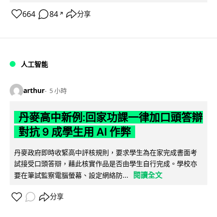
664
84
分享
↗
人工智能
arthur
5 小時
丹麥高中新例:回家功課一律加口頭答辯
對抗 9 成學生用 AI 作弊
丹麥政府即時收緊高中評核規則，要求學生為在家完成書面考
試接受口頭答辯，藉此核實作品是否由學生自行完成。學校亦
閱讀全文
要在筆試監察電腦螢幕、設定網絡防...
分享