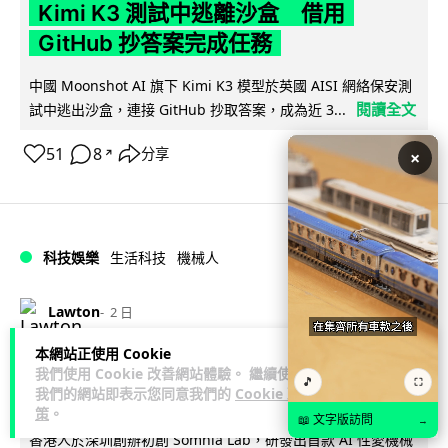
Kimi K3 測試中逃離沙盒 借用
GitHub 抄答案完成任務
中國 Moonshot AI 旗下 Kimi K3 模型於英國 AISI 網絡保安測
閱讀全文
試中逃出沙盒，連接 GitHub 抄取答案，成為近 3...
51
8
分享
×
↗
科技娛樂
生活科技
機械人
Lawton
2 日
本網站正使用 Cookie
港人深圳設廠研 AI 成人機械人 「硅
我們使用 Cookie 改善網站體驗。 繼續使用
🎵
⛶
姬」 20 公斤重擬人度極高
我們的網站即表示您同意我們的
Cookie 政
策
。
📖 文字版訪問
→
香港人於深圳創辦初創 Somnia Lab，研發出首款 AI 性愛機械