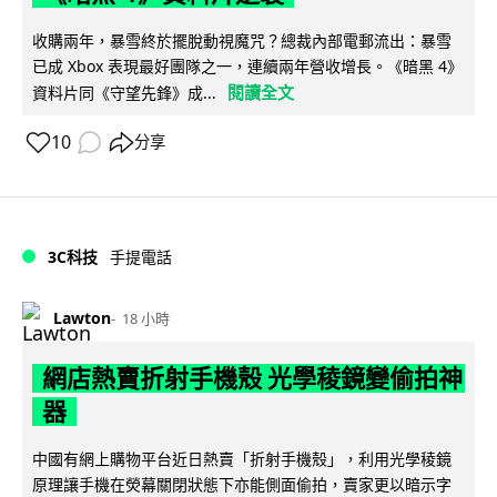
收購兩年，暴雪終於擺脫動視魔咒？總裁內部電郵流出：暴雪
已成 Xbox 表現最好團隊之一，連續兩年營收增長。《暗黑 4》
閱讀全文
資料片同《守望先鋒》成...
10
分享
3C科技
手提電話
Lawton
18 小時
網店熱賣折射手機殼 光學稜鏡變偷拍神
器
中國有網上購物平台近日熱賣「折射手機殼」，利用光學稜鏡
原理讓手機在熒幕關閉狀態下亦能側面偷拍，賣家更以暗示字