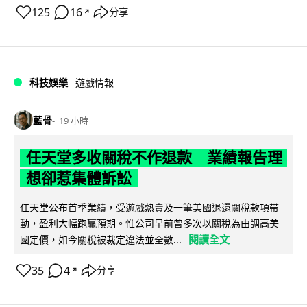
125
16
分享
↗
科技娛樂
遊戲情報
藍骨
19 小時
任天堂多收關稅不作退款 業績報告理
想卻惹集體訴訟
任天堂公布首季業績，受遊戲熱賣及一筆美國退還關稅款項帶
動，盈利大幅跑贏預期。惟公司早前曾多次以關稅為由調高美
閱讀全文
國定價，如今關稅被裁定違法並全數...
35
4
分享
↗