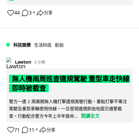
44
3
分享
↗
科技娛樂
生活科技
航拍
Lawton
3 小時
無人機兩周巡查違規駕駛 重型車走快線
即時被截查
警方一連 2 周展開無人機打擊違規駕駛行動，重點打擊不專注
駕駛及重型車輛使用快線，一旦發現違規即由地面交通警截
閱讀全文
查。行動配合警方今年上半年致命...
71
11
分享
↗