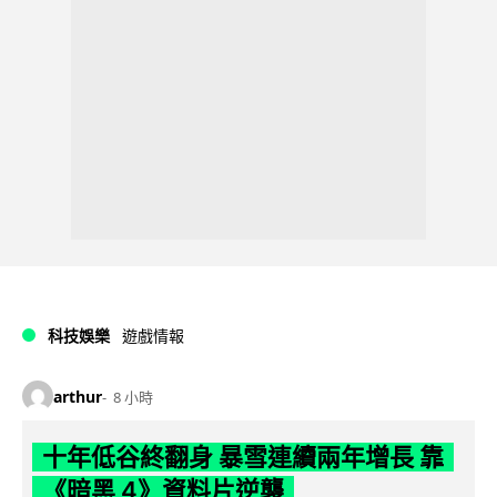
科技娛樂
遊戲情報
arthur
8 小時
十年低谷終翻身 暴雪連續兩年增長 靠
《暗黑 4》資料片逆襲