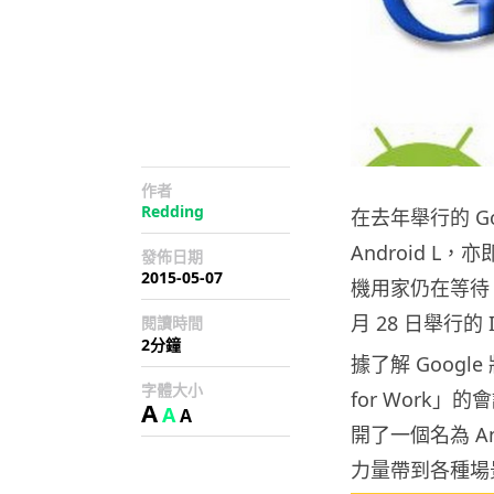
作者
Redding
在去年舉行的 Go
Android L，
發佈日期
2015-05-07
機用家仍在等待 L
月 28 日舉行的 
閱讀時間
2分鐘
據了解 Googl
字體大小
for Work
A
A
A
開了一個名為 An
力量帶到各種場