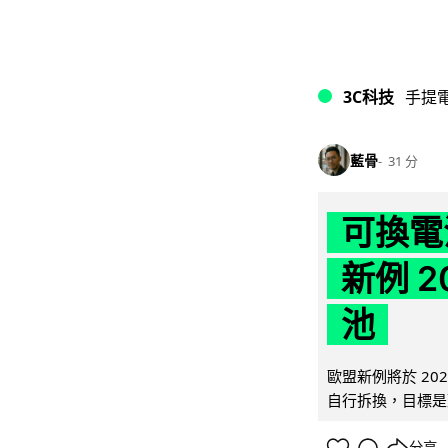
3C科技
手提
藍骨
31 分
可換電
新例 
池
歐盟新例將於 20
自行拆換，目標是延