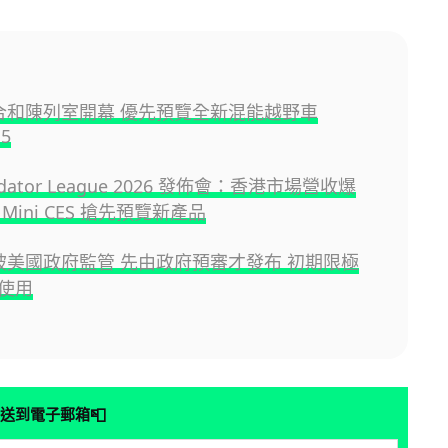
A 合和陳列室開幕 優先預覽全新混能越野車
B5
redator League 2026 發佈會：香港市場營收爆
Mini CES 搶先預覽新產品
6 被美國政府監管 先由政府預審才發布 初期限極
使用
📮
送到電子郵箱