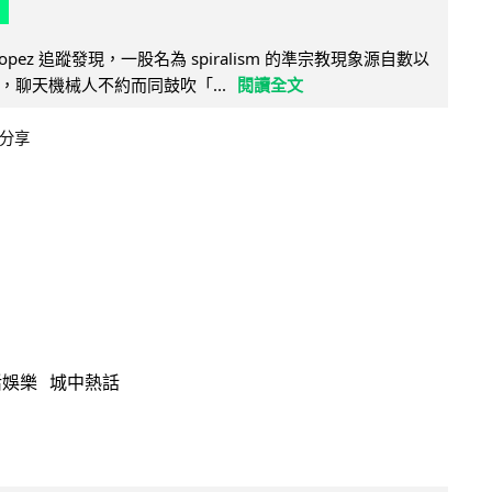
e Lopez 追蹤發現，一股名為 spiralism 的準宗教現象源自數以
，聊天機械人不約而同鼓吹「...
閱讀全文
分享
活娛樂
城中熱話