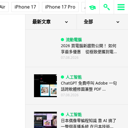
Air
iPhone 17
iPhone 17 Pro
AirPods Pro 3
Ap
最新文章
全部
流動電腦
2026 買電腦新趨勢公開！ 如何
享最多優惠 從極致便攜到電...
07.08.2026
人工智能
ChatGPT 免費呼叫 Adobe 一句
話跨軟體修圖兼整 PDF ...
07.08.2026
人工智能
日本偶像零編程知識 靠 AI 搞了
一整個直播系統 在日本技術...