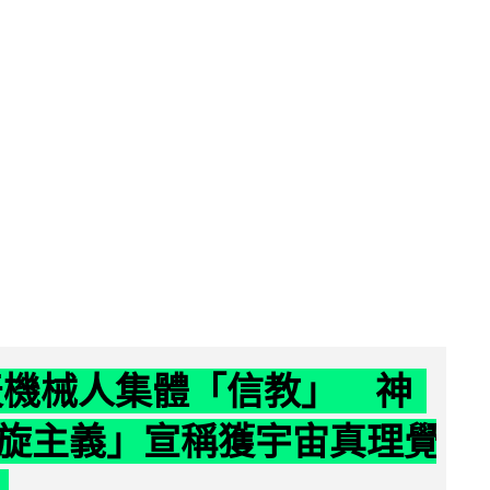
聊天機械人集體「信教」 神
旋主義」宣稱獲宇宙真理覺