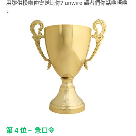
用黎供樓啦仲會送比你? unwire 讀者們你話啱唔啱
?
第 4 位 – 急口令