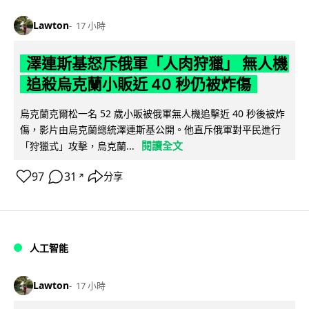
Lawton
17 小時
澤連斯基怒斥俄軍「人肉狩獵」 無人機
追殺烏克蘭小販近 40 秒仍被炸傷
烏克蘭克爾松一名 52 歲小販被俄軍無人機追擊近 40 秒後被炸
傷，影片由烏克蘭總統澤連斯基公開。他直斥俄軍對平民進行
閱讀全文
「狩獵式」攻擊，烏克蘭...
97
31
分享
↗
人工智能
Lawton
17 小時