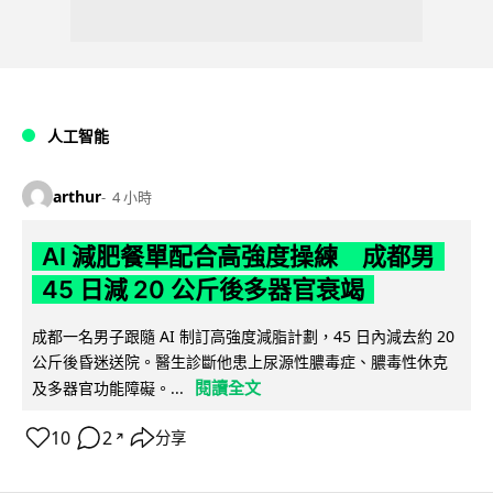
人工智能
arthur
4 小時
AI 減肥餐單配合高強度操練 成都男
45 日減 20 公斤後多器官衰竭
成都一名男子跟隨 AI 制訂高強度減脂計劃，45 日內減去約 20
公斤後昏迷送院。醫生診斷他患上尿源性膿毒症、膿毒性休克
閱讀全文
及多器官功能障礙。...
10
2
分享
↗