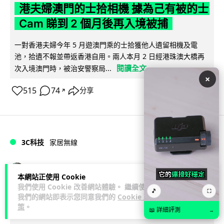
港夫婦澳門的士拾相機 據為己有被的士
Cam 睇到 2 個月後再入境被捕
一對香港夫婦今年 5 月遊澳門乘的士拾獲他人遺留相機及電
池，拾遺不報並帶返香港自用。兩人本月 2 日經港珠澳大橋再
閱讀全文
次入境澳門時，被治安警察局...
×
515
74
分享
↗
3C科技
家居無線
Vin
1 日
本網站正使用 Cookie
我們使用 Cookie 改善網站體驗。 繼續使用
🎵
⛶
逾 20 款平價路由器爆後門 每 35 秒自
我們的網站即表示您同意我們的
Cookie 政
策
。
動連線回中國 全球 10 萬用家私隱堪憂
📖 詳細評測
→