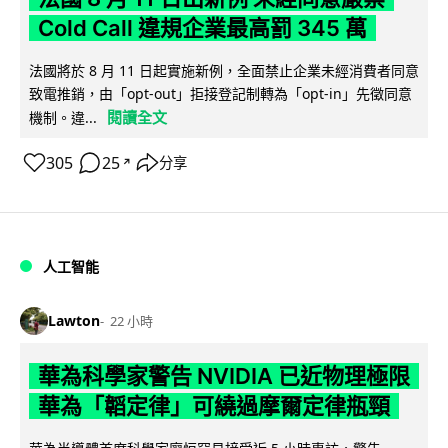
Cold Call 違規企業最高罰 345 萬
法國將於 8 月 11 日起實施新例，全面禁止企業未經消費者同意
致電推銷，由「opt-out」拒接登記制轉為「opt-in」先徵同意
閱讀全文
機制。違...
305
25
分享
↗
人工智能
Lawton
22 小時
華為科學家警告 NVIDIA 已近物理極限
華為「韜定律」可繞過摩爾定律瓶頸