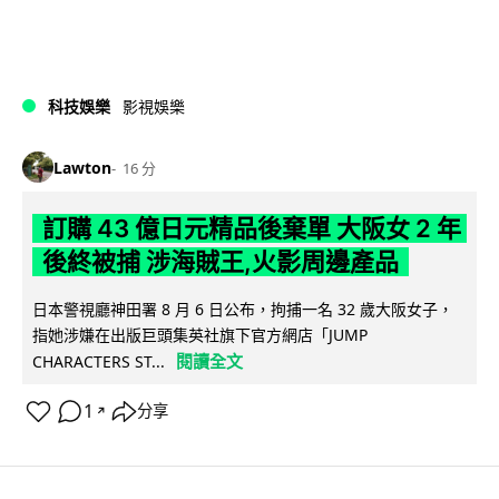
科技娛樂
影視娛樂
Lawton
16 分
訂購 43 億日元精品後棄單 大阪女 2 年
後終被捕 涉海賊王,火影周邊產品
日本警視廳神田署 8 月 6 日公布，拘捕一名 32 歲大阪女子，
指她涉嫌在出版巨頭集英社旗下官方網店「JUMP
閱讀全文
CHARACTERS ST...
1
分享
↗