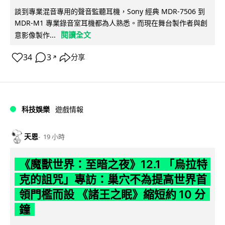
談到專業混音專用的聲音監聽耳機，Sony 經典 MDR-7506 到
MDR-M1 專業錄音室耳機都為人熟悉。而現在舞台製作者與創
閱讀全文
意影像製作...
34
3
分享
↗
科技娛樂
遊戲情報
天恩
19 小時
《魔獸世界：至暗之夜》12.1 「烏拉特
克的詛咒」專訪：巢穴不為提高世界首
領門檻而設 《諸王之眠》縮短約 10 分
鐘