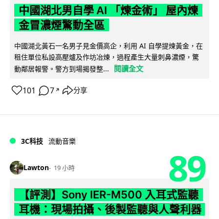
中國湖北男自學 AI 「煉金術」 屋內煉
金冒濃煙驚動全區
中國湖北黃石一名男子見金價高企，利用 AI 自學提煉黃金，在
租住單位私設高壓爐及作坊冶煉，過程產生大量刺鼻濃煙，驚
閱讀全文
動鄰居報警。警方到場揭發整...
101
7
分享
↗
3C科技
流動音樂
89
Lawton
19 小時
【評測】Sony IER-M500 入耳式監聽
耳機：現場拍攝、後製監聽與人聲利器