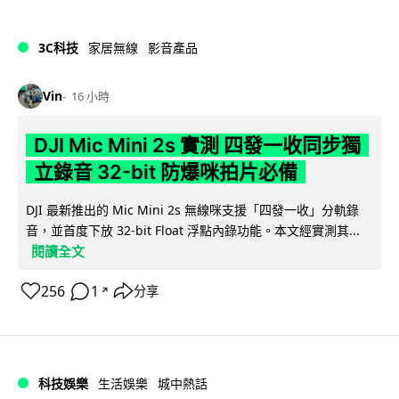
3C科技
家居無線
影音產品
Vin
16 小時
DJI Mic Mini 2s 實測 四發一收同步獨
立錄音 32-bit 防爆咪拍片必備
DJI 最新推出的 Mic Mini 2s 無線咪支援「四發一收」分軌錄
音，並首度下放 32-bit Float 浮點內錄功能。本文經實測其...
閱讀全文
256
1
分享
↗
科技娛樂
生活娛樂
城中熱話