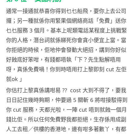
通常一接通就恭喜你得到乜乜船飛，要你上去公司
攞；另一種就係你用緊果個網絡商話「免費」送你
乜乜服務 3 個月。基本上呢類電話某程度上挑戰緊
你的人格，潛台詞就係睇死你會貪小便宜上當。當
你拒絕的時候，佢地仲會發動大絕招，講到你好似
好蝕底好笨咁，有錢都唔執「下？先生點解唔用
呀，真係免費喎！你到時唔用打上黎即刻 cut 左佢
就ok 」
你估打上黎真係講咁易 ?? cost 大到不得了，要我
日日記住幾時夠期，仲要過 5 關斬 6 將咁接駁得到
你 cut 服務，天都光啦，一陣 cut 唔到就蝕一個月
錢比佢。所以任何免費野我都拒絕，生存係用成副
人工去租／供樓的香港地，邊有咁多著數丫，有都