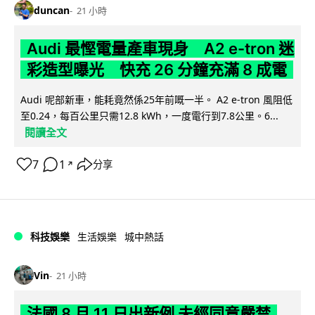
duncan
21 小時
Audi 最慳電量產車現身 A2 e-tron 迷
彩造型曝光 快充 26 分鐘充滿 8 成電
Audi 呢部新車，能耗竟然係25年前嘅一半。 A2 e-tron 風阻低
至0.24，每百公里只需12.8 kWh，一度電行到7.8公里。6...
閱讀全文
7
1
分享
↗
科技娛樂
生活娛樂
城中熱話
Vin
21 小時
法國 8 月 11 日出新例 未經同意嚴禁