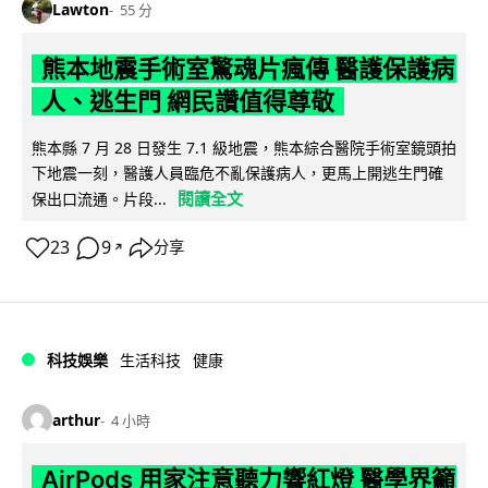
Lawton
55 分
熊本地震手術室驚魂片瘋傳 醫護保護病
人、逃生門 網民讚值得尊敬
熊本縣 7 月 28 日發生 7.1 級地震，熊本綜合醫院手術室鏡頭拍
下地震一刻，醫護人員臨危不亂保護病人，更馬上開逃生門確
閱讀全文
保出口流通。片段...
23
9
分享
↗
科技娛樂
生活科技
健康
arthur
4 小時
AirPods 用家注意聽力響紅燈 醫學界籲