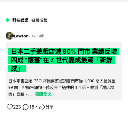
科技娛樂
遊戲情報
Lawton
19 小時
日本二手遊戲店減 90% 門市 業績反增
四成 "懷舊"在 Z 世代變成最潮「新鮮
感」
日本零售巨頭 GEO 將懷舊遊戲銷售門市從 1,000 間大幅減至
99 間，但銷售額卻不降反升至過往的 1.4 倍。做到「減店增
閱讀全文
收」奇蹟，...
223
18
分享
↗