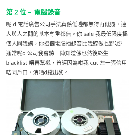
第 2 位 – 電腦錄音
呢 d 電話廣告公司手法真係低賤都無得再低賤，連
人與人之間的基本尊重都無。你 sale 我最低限度搵
個人同我講，你搵個電腦播錄音比我聽做乜野呢?
通常呢d 公司我會聽一陣知道係乜然後終生
blacklist 唔再幫襯，曾經因為咁我 cut 左一張信用
咭同戶口，清晒d錢出黎。