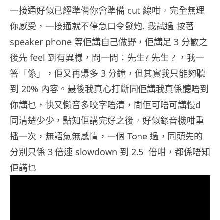
一接通好似已經準備你會準備 cut 線咁，完全無理
你感受，一接通就不停急口令發炮. 我試過 按著
speaker phone 等佢講自己做野，佢講足 3 分數之
後先 feel 到有異樣，問一問：先生? 先生 ? ，我一
答「係」，佢又再爆多 3 分鐘，但其實我只能夠聽
到 20% 內容。最後我真心打斷同佢講我真係聽唔到
你講乜，快又懶音多咬字唔清，問佢可唔可講慢d
同清楚少少，點知佢講完好之後，好似錄音機咁重
播一次，無語氣無感情，一個 Tone 過，同頭先的
分別只係 3 倍速 slowdown 到 2.5 倍咁，都係唔知
佢講乜