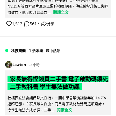
華為半導體首席科學家廖恒罕見接受近 5 小時專訪，警告
NVIDIA 等西方晶片巨頭正逼近物理極限，傳統製程升級已失經
閱讀全文
濟效益。他同時介紹華為...
1,512
561
分享
↗
科技娛樂
生活娛樂
城中熱話
Lawton
23 小時
家長無得慳錢買二手書 電子啟動碼鎖死
二手教科書 學生無法做功課
社福界立法會議員陳文宜指，一間中學書單價錢按年加 14.7%
遠超通漲，令家長難以負擔。而且電子教材啟動碼這項設計，
閱讀全文
令學生無法完成功課，二手...