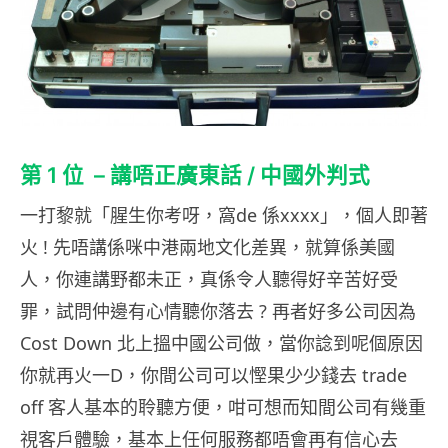
第 1 位 – 講唔正廣東話 / 中國外判式
一打黎就「腥生你考呀，窩de 係xxxx」，個人即著
火 ! 先唔講係咪中港兩地文化差異，就算係美國
人，你連講野都未正，真係令人聽得好辛苦好受
罪，試問仲邊有心情聽你落去 ? 再者好多公司因為
Cost Down 北上搵中國公司做，當你諗到呢個原因
你就再火一D，你間公司可以慳果少少錢去 trade
off 客人基本的聆聽方便，咁可想而知間公司有幾重
視客戶體驗，基本上任何服務都唔會再有信心去