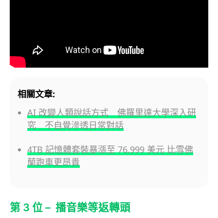
相關文章:
AI 改變人類說話方式 佛羅里達大學深入研
究 不自覺滲透日常對話
4TB 記憶體套裝暴漲至 76,999 美元 比雪佛
蘭跑車更昂貴
第 3 位 – 播音樂等返轉頭