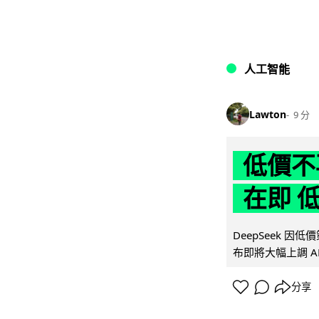
人工智能
Lawton
9 分
低價不再
在即 
DeepSeek 
布即將大幅上調 A
分享