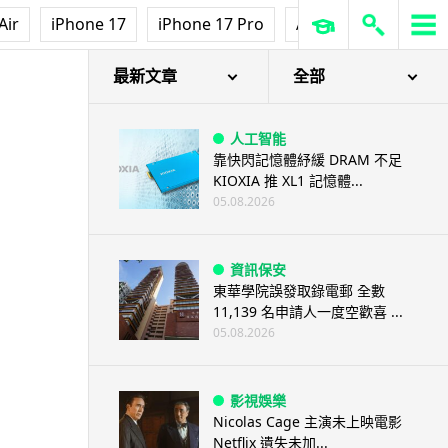
Air
iPhone 17
iPhone 17 Pro
AirPods Pro 3
Ap
最新文章
全部
人工智能
靠快閃記憶體紓緩 DRAM 不足
KIOXIA 推 XL1 記憶體...
05.08.2026
資訊保安
東華學院誤發取錄電郵 全數
11,139 名申請人一度空歡喜 ...
05.08.2026
影視娛樂
Nicolas Cage 主演未上映電影
Netflix 遺失未加...