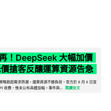
！DeepSeek 大幅加價
低價搶客反釀運算資源告急
因低價策略掀起需求熱潮，運算資源不勝負荷，官方於 8 月 6 日宣
PI 收費，惟未公布具體加幅。事件與...
閱讀全文