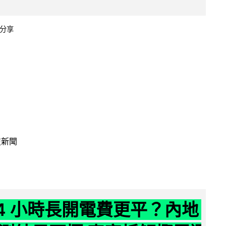
分享
技新聞
24 小時長開電費更平？內地