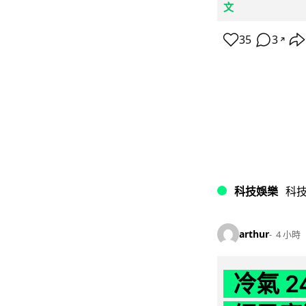
文
35
3
↗
科技娛樂
科
arthur
4 小時
冷氣 