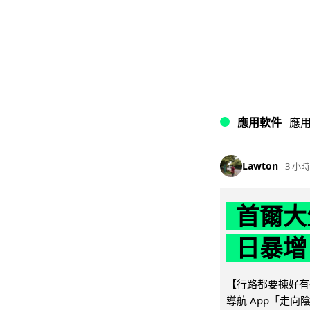
應用軟件
應
Lawton
3 小時
首爾大
日暴增
【行路都要揀好有遮
導航 App「走向