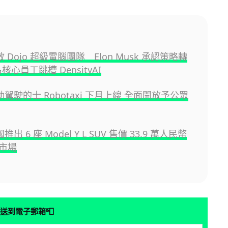
解散 Dojo 超級電腦團隊 Elon Musk 承認策略轉
核心員工跳槽 DensityAI
 自動駕駛的士 Robotaxi 下月上線 全面開放予公眾
中國推出 6 座 Model Y L SUV 售價 33.9 萬人民幣
市場
📮
送到電子郵箱