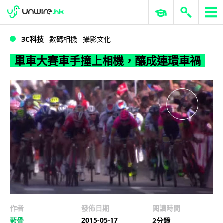
WWDC 2026
GenAI 與雲端科技專區
ERP 與商業 AI
單車大賽車手撞上相機，釀成連環車禍
3C科技
數碼相機
攝影文化
單車大賽車手撞上相機，釀成連環車禍
作者
發佈日期
閱讀時間
2015-05-17
藍骨
2分鐘