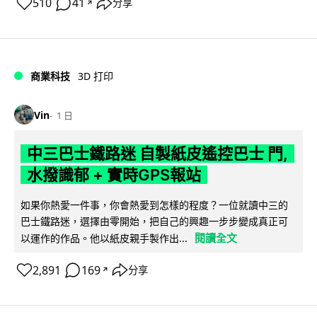
510
41
分享
↗
商業科技
3D 打印
Vin
1 日
中三巴士鐵路迷 自製紙皮遙控巴士 門,
水撥識郁 + 實時GPS報站
如果你熱愛一件事，你會熱愛到怎樣的程度？一位就讀中三的
巴士鐵路迷，選擇由零開始，把自己的興趣一步步變成真正可
閱讀全文
以運作的作品。他以紙皮親手製作出...
2,891
169
分享
↗