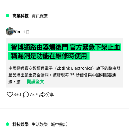
商業科技
資訊保安
Vin
1 日
智博通路由器爆後門 官方緊急下架止血
稱漏洞是功能在維修時使用
中國網通廠商智博通電子（Zbtlink Electronics）旗下的路由器
產品爆出嚴重安全漏洞，被發現每 35 秒便會與中國伺服器連
閱讀全文
線，旗...
330
73
分享
↗
科技娛樂
生活娛樂
城中熱話