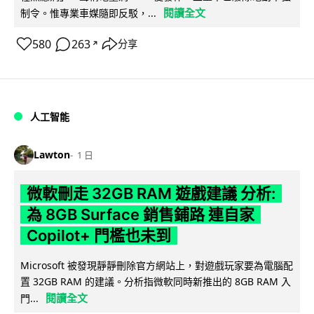
閱讀全文
制令。惟專業車媒隨即反駁，...
580
263
分享
↗
人工智能
Lawton
1 日
微軟刪走 32GB RAM 遊戲建議 分析:
為 8GB Surface 銷售鋪路 連自家
Copilot+ 門檻也未到
Microsoft 被發現靜靜刪除官方網站上，對遊戲玩家要為電腦配
置 32GB RAM 的建議。分析指微軟同時新推出的 8GB RAM 入
閱讀全文
門...