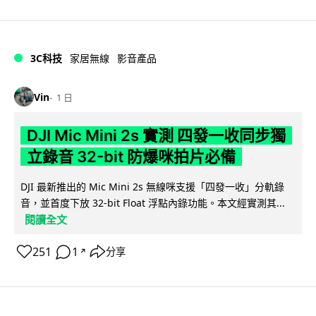
3C科技
家居無線
影音產品
Vin
1 日
DJI Mic Mini 2s 實測 四發一收同步獨
立錄音 32-bit 防爆咪拍片必備
DJI 最新推出的 Mic Mini 2s 無線咪支援「四發一收」分軌錄
音，並首度下放 32-bit Float 浮點內錄功能。本文經實測其...
閱讀全文
251
1
分享
↗