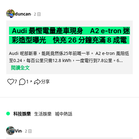
duncan
2 日
Audi 最慳電量產車現身 A2 e-tron 迷
彩造型曝光 快充 26 分鐘充滿 8 成電
Audi 呢部新車，能耗竟然係25年前嘅一半。 A2 e-tron 風阻低
至0.24，每百公里只需12.8 kWh，一度電行到7.8公里。6...
閱讀全文
7
1
分享
↗
科技娛樂
生活娛樂
城中熱話
Vin
2 日