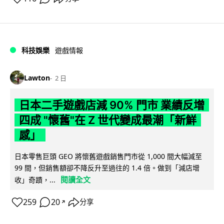
科技娛樂
遊戲情報
Lawton
2 日
日本二手遊戲店減 90% 門市 業績反增
四成 "懷舊"在 Z 世代變成最潮「新鮮
感」
日本零售巨頭 GEO 將懷舊遊戲銷售門市從 1,000 間大幅減至
99 間，但銷售額卻不降反升至過往的 1.4 倍。做到「減店增
閱讀全文
收」奇蹟，...
259
20
分享
↗