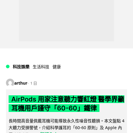
科技娛樂
生活科技
健康
arthur
1 日
AirPods 用家注意聽力響紅燈 醫學界籲
耳機用戶謹守「60-60」鐵律
長時間高音量佩戴耳機可能導致永久性噪音性聽損。本文盤點 4
大聽力受損警號，介紹科學護耳的「60-60 原則」及 Apple 內