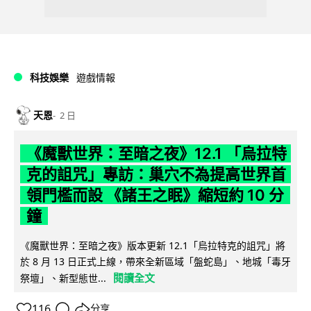
科技娛樂
遊戲情報
天恩
2 日
《魔獸世界：至暗之夜》12.1 「烏拉特
克的詛咒」專訪：巢穴不為提高世界首
領門檻而設 《諸王之眠》縮短約 10 分
鐘
《魔獸世界：至暗之夜》版本更新 12.1「烏拉特克的詛咒」將
於 8 月 13 日正式上線，帶來全新區域「盤蛇島」、地城「毒牙
閱讀全文
祭壇」、新型態世...
116
分享