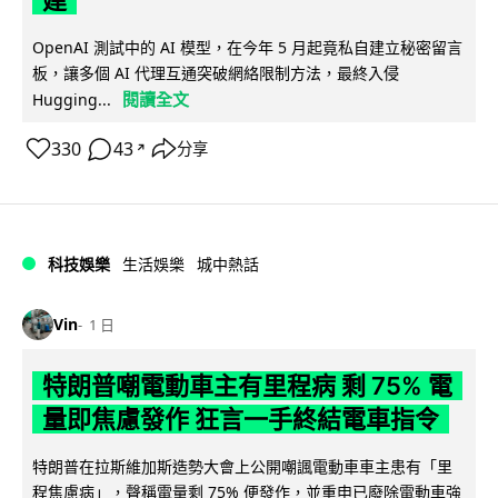
OpenAI 測試中的 AI 模型，在今年 5 月起竟私自建立秘密留言
板，讓多個 AI 代理互通突破網絡限制方法，最終入侵
閱讀全文
Hugging...
330
43
分享
↗
科技娛樂
生活娛樂
城中熱話
Vin
1 日
特朗普嘲電動車主有里程病 剩 75% 電
量即焦慮發作 狂言一手終結電車指令
特朗普在拉斯維加斯造勢大會上公開嘲諷電動車車主患有「里
程焦慮病」，聲稱電量剩 75% 便發作，並重申已廢除電動車強