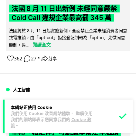
法國 8 月 11 日出新例 未經同意嚴禁
Cold Call 違規企業最高罰 345 萬
法國將於 8 月 11 日起實施新例，全面禁止企業未經消費者同意
致電推銷，由「opt-out」拒接登記制轉為「opt-in」先徵同意
閱讀全文
機制。違...
362
27
分享
↗
人工智能
Lawton
2 日
本網站正使用 Cookie
我們使用 Cookie 改善網站體驗。 繼續使用
我們的網站即表示您同意我們的
Cookie 政
華為科學家警告 NVIDIA 已近物理極限
策
。
華為「韜定律」可繞過摩爾定律瓶頸