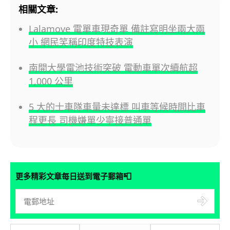
相關文章:
Lalamove 電單車現奇單 備註寫明坐兩大兩
小 網民笑稱印度特技表演
南開大學電池技術突破 電動車單次續航超
1,000 公里
5 大的士車隊車量未達標 叫車等候時間比車
程更長 司機嫌單少寧接普通單
📮
更多精彩文章每日送到電子郵箱