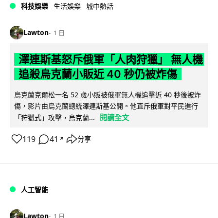
科技娛樂
生活娛樂
城中熱話
Lawton
1 日
澤連斯基怒斥俄軍「人肉狩獵」 無人機
追殺烏克蘭小販近 40 秒仍被炸傷
烏克蘭克爾松一名 52 歲小販被俄軍無人機追擊近 40 秒後被炸
傷，影片由烏克蘭總統澤連斯基公開。他直斥俄軍對平民進行
閱讀全文
「狩獵式」攻擊，烏克蘭...
119
41
分享
↗
人工智能
Lawton
1 日