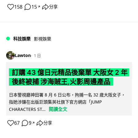
158
15
分享
↗
科技娛樂
影視娛樂
Lawton
1 日
訂購 43 億日元精品後棄單 大阪女 2 年
後終被捕 涉海賊王,火影周邊產品
日本警視廳神田署 8 月 6 日公布，拘捕一名 32 歲大阪女子，
指她涉嫌在出版巨頭集英社旗下官方網店「JUMP
閱讀全文
CHARACTERS ST...
67
9
分享
↗