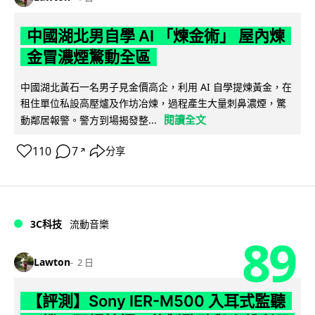
中國湖北男自學 AI 「煉金術」 屋內煉
金冒濃煙驚動全區
中國湖北黃石一名男子見金價高企，利用 AI 自學提煉黃金，在
租住單位私設高壓爐及作坊冶煉，過程產生大量刺鼻濃煙，驚
閱讀全文
動鄰居報警。警方到場揭發整...
110
7
分享
↗
3C科技
流動音樂
89
Lawton
2 日
【評測】Sony IER-M500 入耳式監聽