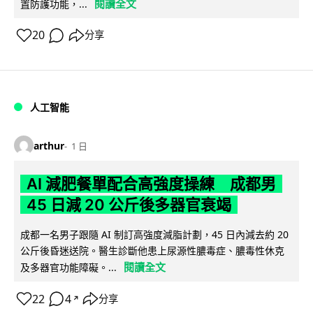
閱讀全文
置防護功能，...
20
分享
人工智能
arthur
1 日
AI 減肥餐單配合高強度操練 成都男
45 日減 20 公斤後多器官衰竭
成都一名男子跟隨 AI 制訂高強度減脂計劃，45 日內減去約 20
公斤後昏迷送院。醫生診斷他患上尿源性膿毒症、膿毒性休克
閱讀全文
及多器官功能障礙。...
22
4
分享
↗