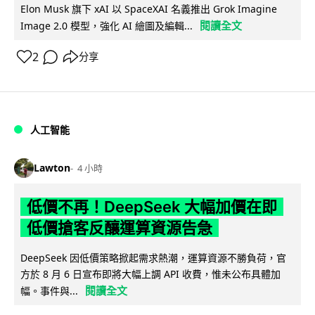
Elon Musk 旗下 xAI 以 SpaceXAI 名義推出 Grok Imagine
閱讀全文
Image 2.0 模型，強化 AI 繪圖及編輯...
2
分享
人工智能
Lawton
4 小時
低價不再！DeepSeek 大幅加價在即
低價搶客反釀運算資源告急
DeepSeek 因低價策略掀起需求熱潮，運算資源不勝負荷，官
方於 8 月 6 日宣布即將大幅上調 API 收費，惟未公布具體加
閱讀全文
幅。事件與...