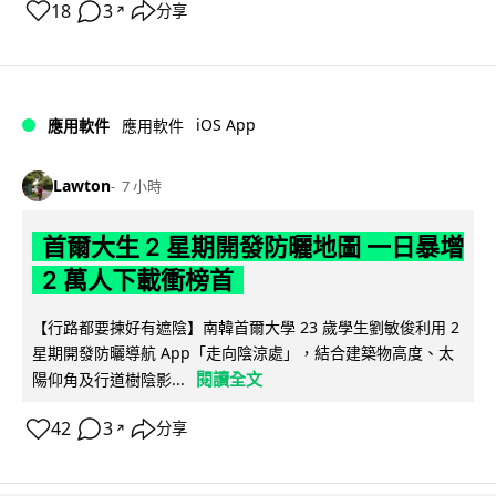
18
3
分享
↗
iOS App
應用軟件
應用軟件
Lawton
7 小時
首爾大生 2 星期開發防曬地圖 一日暴增
2 萬人下載衝榜首
【行路都要揀好有遮陰】南韓首爾大學 23 歲學生劉敏俊利用 2
星期開發防曬導航 App「走向陰涼處」，結合建築物高度、太
閱讀全文
陽仰角及行道樹陰影...
42
3
分享
↗