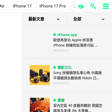
Air
iPhone 17
iPhone 17 Pro
AirPods Pro 3
Ap
最新文章
全部
iPhone app
歐盟再發功 Apple 終答應
iPhone 跨機剪貼簿將可貼 ...
04.08.2026
攝影文化
Sony 授權鏡頭名單公佈 中國廠
平價鏡頭全數缺席 Nikon 已...
04.08.2026
健康
室內空氣 40 度暑熱難耐 德國空
調普及率僅 3% 大眾繼...