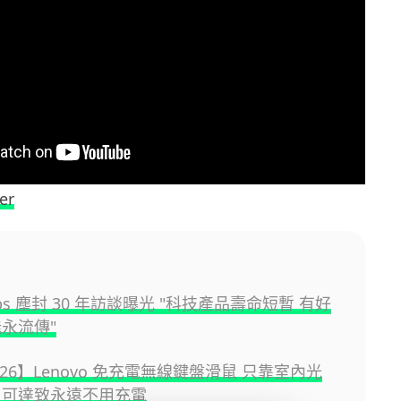
er
 Jobs 塵封 30 年訪談曝光 "科技產品壽命短暫 有好
能永流傳"
2026】Lenovo 免充電無線鍵盤滑鼠 只靠室內光
 可達致永遠不用充電