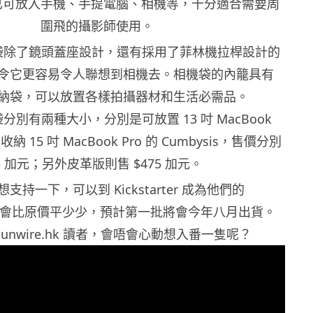
已可放入手機、手提電腦、相機等，十分適合需要周
圍飛的攝影師使用。
 相機袋除了鏡頭蓋座設計，還有採用了菲林機拉桿設計的
令它更容易令人聯想到相機去。相機袋的內籠具有
納袋，可以放置各樣拍攝器材和生活必需品。
相機袋分別有兩種大小，分別是可放置 13 吋 MacBook
收納 15 吋 MacBook Pro 的 Cumbysis，售價分別
355 加元；另外皮革版則售 $475 加元。
持一下，可以到 Kickstarter 成為他們的
購入價會比原價平少少，預計第一批將會今年八月出貨。
unwire.hk 讀者，會唔會心動想入番一隻呢？