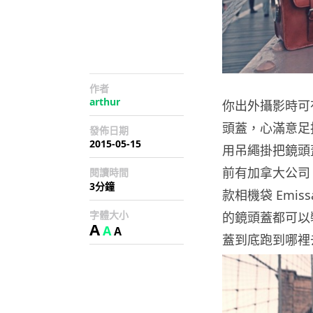
作者
arthur
你出外攝影時可
頭蓋，心滿意足
發佈日期
2015-05-15
用吊繩掛把鏡頭
前有加拿大公司 To
閱讀時間
3分鐘
款相機袋 Emi
字體大小
的鏡頭蓋都可以裝
A
A
A
蓋到底跑到哪裡