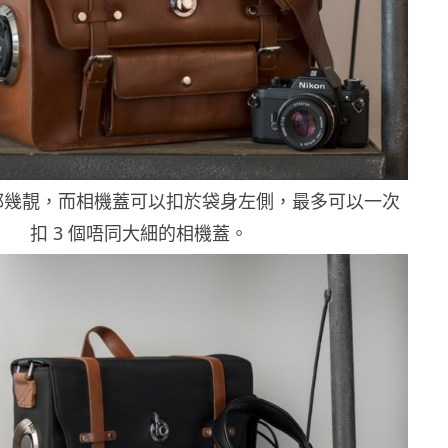
都幾靚，而相機蓋可以扣於袋身左側，最多可以一次
扣 3 個唔同大細的相機蓋。