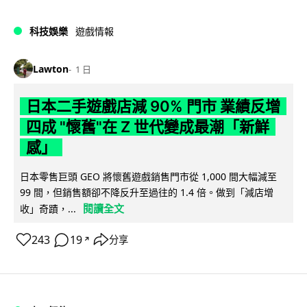
科技娛樂
遊戲情報
Lawton
1 日
日本二手遊戲店減 90% 門市 業績反增
四成 "懷舊"在 Z 世代變成最潮「新鮮
感」
日本零售巨頭 GEO 將懷舊遊戲銷售門市從 1,000 間大幅減至
99 間，但銷售額卻不降反升至過往的 1.4 倍。做到「減店增
閱讀全文
收」奇蹟，...
243
19
分享
↗