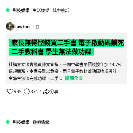
科技娛樂
生活娛樂
城中熱話
Lawton
1 日
家長無得慳錢買二手書 電子啟動碼鎖死
二手教科書 學生無法做功課
社福界立法會議員陳文宜指，一間中學書單價錢按年加 14.7%
遠超通漲，令家長難以負擔。而且電子教材啟動碼這項設計，
閱讀全文
令學生無法完成功課，二手...
935
371
分享
↗
科技娛樂
遊戲情報