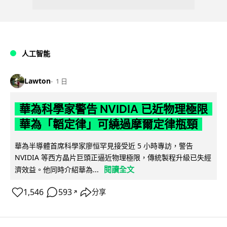
人工智能
Lawton
1 日
華為科學家警告 NVIDIA 已近物理極限
華為「韜定律」可繞過摩爾定律瓶頸
華為半導體首席科學家廖恒罕見接受近 5 小時專訪，警告
NVIDIA 等西方晶片巨頭正逼近物理極限，傳統製程升級已失經
閱讀全文
濟效益。他同時介紹華為...
1,546
593
分享
↗