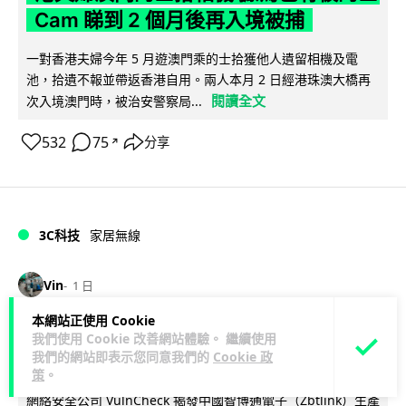
Cam 睇到 2 個月後再入境被捕
一對香港夫婦今年 5 月遊澳門乘的士拾獲他人遺留相機及電
池，拾遺不報並帶返香港自用。兩人本月 2 日經港珠澳大橋再
閱讀全文
次入境澳門時，被治安警察局...
532
75
分享
↗
3C科技
家居無線
Vin
1 日
本網站正使用 Cookie
逾 20 款平價路由器爆後門 每 35 秒自
我們使用 Cookie 改善網站體驗。 繼續使用
我們的網站即表示您同意我們的
Cookie 政
動連線回中國 全球 10 萬用家私隱堪憂
策
。
網絡安全公司 VulnCheck 揭發中國智博通電子（Zbtlink）生產