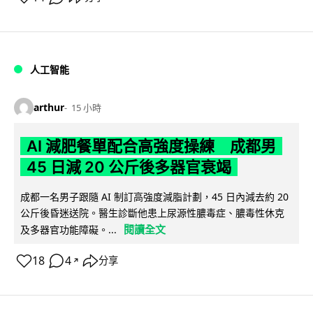
人工智能
arthur
15 小時
AI 減肥餐單配合高強度操練 成都男
45 日減 20 公斤後多器官衰竭
成都一名男子跟隨 AI 制訂高強度減脂計劃，45 日內減去約 20
公斤後昏迷送院。醫生診斷他患上尿源性膿毒症、膿毒性休克
閱讀全文
及多器官功能障礙。...
18
4
分享
↗