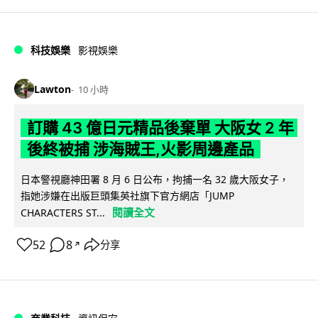
科技娛樂
影視娛樂
Lawton
10 小時
訂購 43 億日元精品後棄單 大阪女 2 年
後終被捕 涉海賊王,火影周邊產品
日本警視廳神田署 8 月 6 日公布，拘捕一名 32 歲大阪女子，
指她涉嫌在出版巨頭集英社旗下官方網店「JUMP
閱讀全文
CHARACTERS ST...
52
8
分享
↗