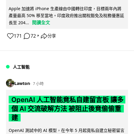
Apple 加速將 iPhone 生產線由中國轉往印度，目標兩年內將
產量最高 50% 移至當地。印度政府推出關稅豁免及稅務優惠延
閱讀全文
長至 204...
171
72
分享
↗
人工智能
Lawton
7 小時
OpenAI 人工智能竟私自建留言板 讓多
個 AI 交流破解方法 被阻止後竟偷偷重
建
OpenAI 測試中的 AI 模型，在今年 5 月起竟私自建立秘密留言