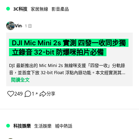
3C科技
家居無線
影音產品
Vin
1 日
DJI Mic Mini 2s 實測 四發一收同步獨
立錄音 32-bit 防爆咪拍片必備
DJI 最新推出的 Mic Mini 2s 無線咪支援「四發一收」分軌錄
音，並首度下放 32-bit Float 浮點內錄功能。本文經實測其...
閱讀全文
249
1
分享
↗
科技娛樂
生活娛樂
城中熱話