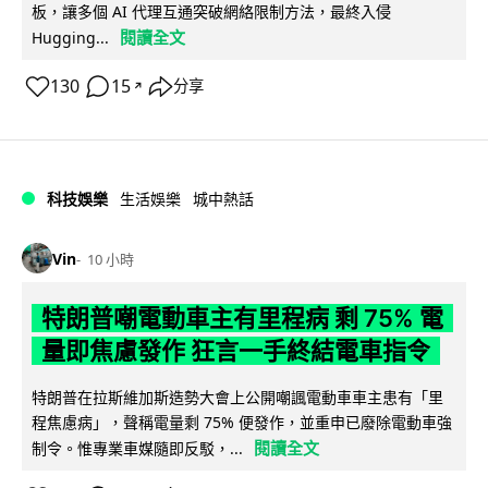
板，讓多個 AI 代理互通突破網絡限制方法，最終入侵
閱讀全文
Hugging...
130
15
分享
↗
科技娛樂
生活娛樂
城中熱話
Vin
10 小時
特朗普嘲電動車主有里程病 剩 75% 電
量即焦慮發作 狂言一手終結電車指令
特朗普在拉斯維加斯造勢大會上公開嘲諷電動車車主患有「里
程焦慮病」，聲稱電量剩 75% 便發作，並重申已廢除電動車強
閱讀全文
制令。惟專業車媒隨即反駁，...