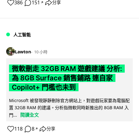
386
151
分享
↗
人工智能
Lawton
10 小時
微軟刪走 32GB RAM 遊戲建議 分析:
為 8GB Surface 銷售鋪路 連自家
Copilot+ 門檻也未到
Microsoft 被發現靜靜刪除官方網站上，對遊戲玩家要為電腦配
置 32GB RAM 的建議。分析指微軟同時新推出的 8GB RAM 入
閱讀全文
門...
118
8
分享
↗