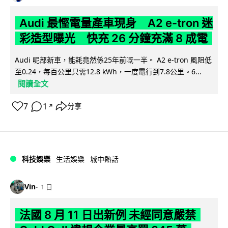
Audi 最慳電量產車現身 A2 e-tron 迷
彩造型曝光 快充 26 分鐘充滿 8 成電
Audi 呢部新車，能耗竟然係25年前嘅一半。 A2 e-tron 風阻低
至0.24，每百公里只需12.8 kWh，一度電行到7.8公里。6...
閱讀全文
7
1
分享
↗
科技娛樂
生活娛樂
城中熱話
Vin
1 日
法國 8 月 11 日出新例 未經同意嚴禁