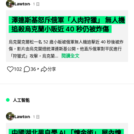
Lawton
1 日
澤連斯基怒斥俄軍「人肉狩獵」 無人機
追殺烏克蘭小販近 40 秒仍被炸傷
烏克蘭克爾松一名 52 歲小販被俄軍無人機追擊近 40 秒後被炸
傷，影片由烏克蘭總統澤連斯基公開。他直斥俄軍對平民進行
閱讀全文
「狩獵式」攻擊，烏克蘭...
102
36
分享
↗
人工智能
Lawton
1 日
中國湖北男自學 AI 「煉金術」 屋內煉