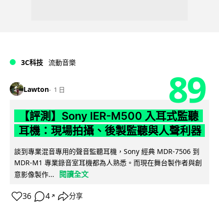
3C科技
流動音樂
89
Lawton
1 日
【評測】Sony IER-M500 入耳式監聽
耳機：現場拍攝、後製監聽與人聲利器
談到專業混音專用的聲音監聽耳機，Sony 經典 MDR-7506 到
MDR-M1 專業錄音室耳機都為人熟悉。而現在舞台製作者與創
閱讀全文
意影像製作...
36
4
分享
↗