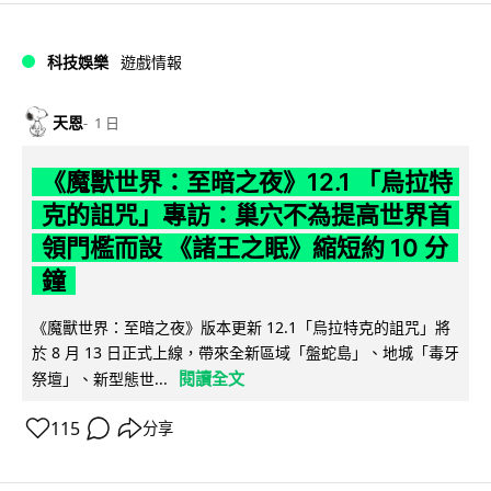
科技娛樂
遊戲情報
天恩
1 日
《魔獸世界：至暗之夜》12.1 「烏拉特
克的詛咒」專訪：巢穴不為提高世界首
領門檻而設 《諸王之眠》縮短約 10 分
鐘
《魔獸世界：至暗之夜》版本更新 12.1「烏拉特克的詛咒」將
於 8 月 13 日正式上線，帶來全新區域「盤蛇島」、地城「毒牙
閱讀全文
祭壇」、新型態世...
115
分享