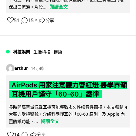
閱讀全文
保出口流通。片段...
51
15
分享
↗
科技娛樂
生活科技
健康
arthur
14 小時
AirPods 用家注意聽力響紅燈 醫學界籲
耳機用戶謹守「60-60」鐵律
長時間高音量佩戴耳機可能導致永久性噪音性聽損。本文盤點 4
大聽力受損警號，介紹科學護耳的「60-60 原則」及 Apple 內
閱讀全文
置防護功能，...
14
分享