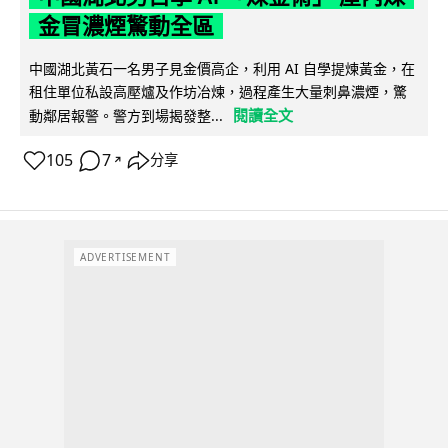
金冒濃煙驚動全區
中國湖北黃石一名男子見金價高企，利用 AI 自學提煉黃金，在
租住單位私設高壓爐及作坊冶煉，過程產生大量刺鼻濃煙，驚
閱讀全文
動鄰居報警。警方到場揭發整...
105
7
分享
↗
ADVERTISEMENT