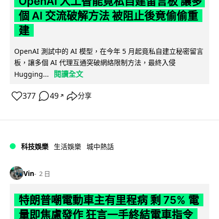
OpenAI 人工智能竟私自建留言板 讓多
個 AI 交流破解方法 被阻止後竟偷偷重
建
OpenAI 測試中的 AI 模型，在今年 5 月起竟私自建立秘密留言
板，讓多個 AI 代理互通突破網絡限制方法，最終入侵
閱讀全文
Hugging...
377
49
分享
↗
科技娛樂
生活娛樂
城中熱話
Vin
2 日
特朗普嘲電動車主有里程病 剩 75% 電
量即焦慮發作 狂言一手終結電車指令