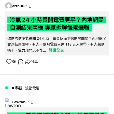
arthur
1 日
冷氣 24 小時長開電費更平？內地網民
自測結果兩極 專家拆解慳電邏輯
你信唔信冷氣長開 24 小時，電費反而平過開開關關？內地網民
實測結果兩極，有人一個月電費只需 118 元人民幣，有人飆到
閱讀全文
過千。電力部門話不能...
36
分享
3C科技
流動電腦
Lawton
1 日