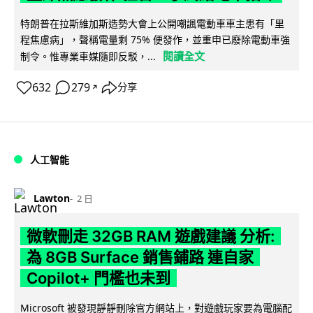
特朗普在拉斯維加斯造勢大會上公開嘲諷電動車車主患有「里
程焦慮病」，聲稱電量剩 75% 便發作，並重申已廢除電動車強
閱讀全文
制令。惟專業車媒隨即反駁，...
632
279
分享
↗
人工智能
Lawton
2 日
微軟刪走 32GB RAM 遊戲建議 分析:
為 8GB Surface 銷售鋪路 連自家
Copilot+ 門檻也未到
Microsoft 被發現靜靜刪除官方網站上，對遊戲玩家要為電腦配