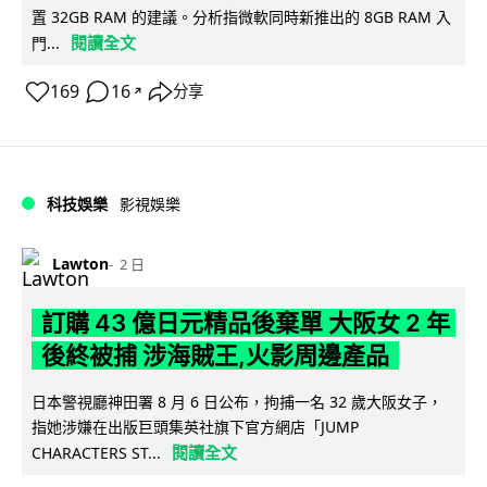
置 32GB RAM 的建議。分析指微軟同時新推出的 8GB RAM 入
閱讀全文
門...
169
16
分享
↗
科技娛樂
影視娛樂
Lawton
2 日
訂購 43 億日元精品後棄單 大阪女 2 年
後終被捕 涉海賊王,火影周邊產品
日本警視廳神田署 8 月 6 日公布，拘捕一名 32 歲大阪女子，
指她涉嫌在出版巨頭集英社旗下官方網店「JUMP
閱讀全文
CHARACTERS ST...