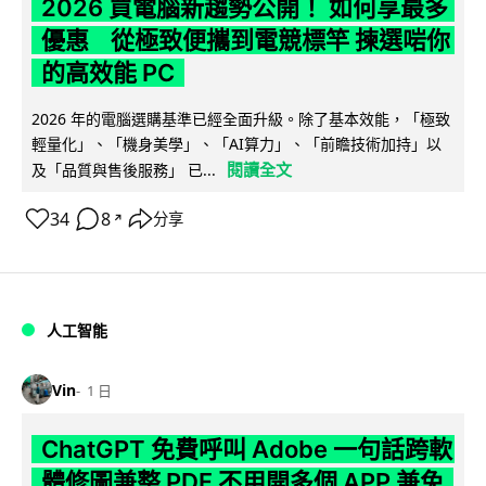
2026 買電腦新趨勢公開！ 如何享最多
優惠 從極致便攜到電競標竿 揀選啱你
的高效能 PC
2026 年的電腦選購基準已經全面升級。除了基本效能，「極致
輕量化」、「機身美學」、「AI算力」、「前瞻技術加持」以
閱讀全文
及「品質與售後服務」 已...
34
8
分享
↗
人工智能
Vin
1 日
ChatGPT 免費呼叫 Adobe 一句話跨軟
體修圖兼整 PDF 不用開多個 APP 兼免