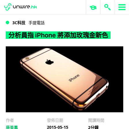
WWDC 2026
GenAI 與雲端科技專區
ERP 與商業 AI
分析員指 iPhone 將添加玫瑰金新色
3C科技
手提電話
分析員指 iPhone 將添加玫瑰金新色
作者
發佈日期
閱讀時間
2015-05-15
唐美鳳
2分鐘