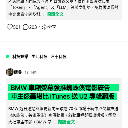
人民網旗下評論於 8 月 6 日發表文章，批評中國廣泛使用
「Token」、「Agent」及「LLM」等英文術語，認為做法侵蝕
閱讀全文
中文表意空間及科...
501
203
分享
↗
科技娛樂
生活科技
汽車科技
藍骨
18 小時
BMW 車廂熒幕強推蜘蛛俠電影廣告
車主怒轟堪比 iTunes 送 U2 專輯翻版
BMW 近日透過無線更新向全球逾 70 個市場車輛中控熒幕推送
《蜘蛛俠：英雄重生》宣傳動畫，啟動車輛即彈出通知，觸發
閱讀全文
大批車主不滿。BMW 早...