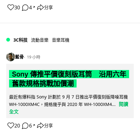
30
4
分享
↗
3C科技
流動音樂
音樂耳機
藍骨
19 小時
Sony 傳推平價復刻版耳筒 沿用六年
舊款規格挑戰加價潮
最近有爆料指 Sony 計劃於 9 月 7 日推出平價復刻版降噪耳機
閱讀
WH-1000XM4C，規格幾乎與 2020 年 WH-1000XM4...
全文
20
6
分享
↗