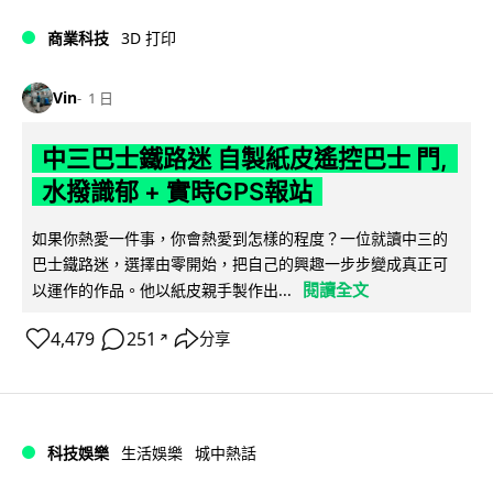
商業科技
3D 打印
Vin
1 日
中三巴士鐵路迷 自製紙皮遙控巴士 門,
水撥識郁 + 實時GPS報站
如果你熱愛一件事，你會熱愛到怎樣的程度？一位就讀中三的
巴士鐵路迷，選擇由零開始，把自己的興趣一步步變成真正可
閱讀全文
以運作的作品。他以紙皮親手製作出...
4,479
251
分享
↗
科技娛樂
生活娛樂
城中熱話