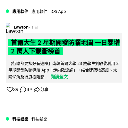
iOS App
應用軟件
應用軟件
Lawton
1 日
首爾大生 2 星期開發防曬地圖 一日暴增
2 萬人下載衝榜首
【行路都要揀好有遮陰】南韓首爾大學 23 歲學生劉敏俊利用 2
星期開發防曬導航 App「走向陰涼處」，結合建築物高度、太
閱讀全文
陽仰角及行道樹陰影...
89
4
分享
↗
科技娛樂
科技新聞