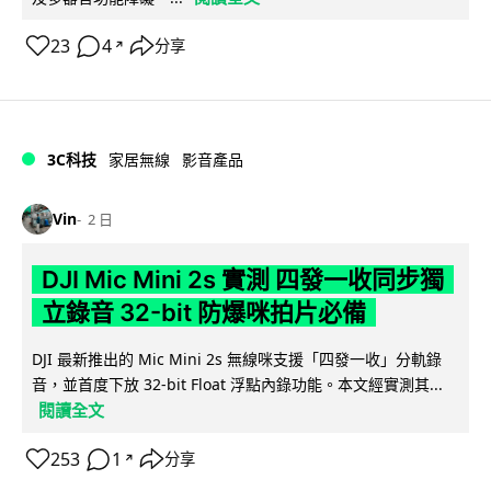
23
4
分享
↗
3C科技
家居無線
影音產品
Vin
2 日
DJI Mic Mini 2s 實測 四發一收同步獨
立錄音 32-bit 防爆咪拍片必備
DJI 最新推出的 Mic Mini 2s 無線咪支援「四發一收」分軌錄
音，並首度下放 32-bit Float 浮點內錄功能。本文經實測其...
閱讀全文
253
1
分享
↗