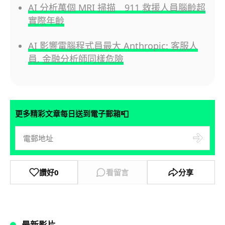
AI 分析萬個 MRI 掃描 911 救援人員腦齡超
實際年齡
AI 影響電腦程式員最大 Anthropic: 客服人
員, 金融分析師同樣危險
📮
更多精彩文章每日送到電子郵箱
讚好
0
看留言
分享
最新影片