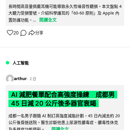
長時間高音量佩戴耳機可能導致永久性噪音性聽損。本文盤點 4
大聽力受損警號，介紹科學護耳的「60-60 原則」及 Apple 內
閱讀全文
置防護功能，...
20
分享
人工智能
arthur
2 日
AI 減肥餐單配合高強度操練 成都男
45 日減 20 公斤後多器官衰竭
成都一名男子跟隨 AI 制訂高強度減脂計劃，45 日內減去約 20
公斤後昏迷送院。醫生診斷他患上尿源性膿毒症、膿毒性休克
閱讀全文
及多器官功能障礙。...