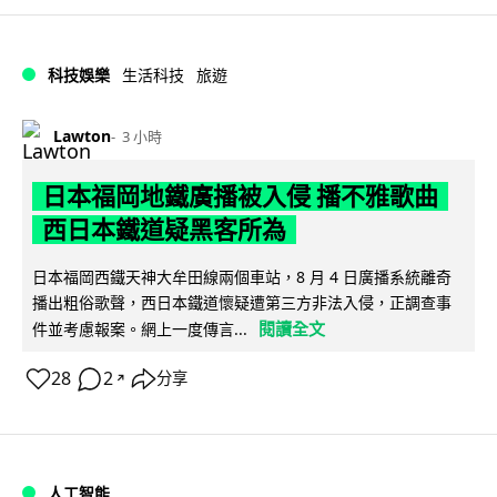
科技娛樂
生活科技
旅遊
Lawton
3 小時
日本福岡地鐵廣播被入侵 播不雅歌曲
西日本鐵道疑黑客所為
日本福岡西鐵天神大牟田線兩個車站，8 月 4 日廣播系統離奇
播出粗俗歌聲，西日本鐵道懷疑遭第三方非法入侵，正調查事
閱讀全文
件並考慮報案。網上一度傳言...
28
2
分享
↗
人工智能