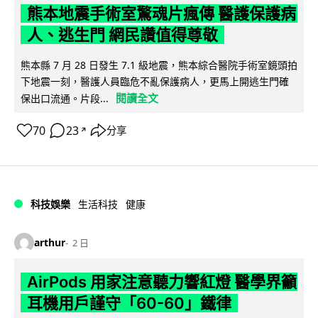
熊本地震手術室驚魂片瘋傳 醫護保護病
人、逃生門 網民讚值得尊敬
熊本縣 7 月 28 日發生 7.1 級地震，熊本綜合醫院手術室鏡頭拍
下地震一刻，醫護人員臨危不亂保護病人，更馬上開逃生門確
閱讀全文
保出口流通。片段...
70
23
分享
↗
科技娛樂
生活科技
健康
arthur
2 日
AirPods 用家注意聽力響紅燈 醫學界籲
耳機用戶謹守「60-60」鐵律