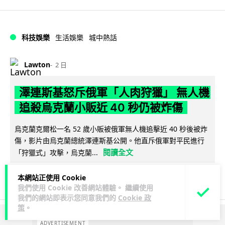
科技娛樂
生活娛樂
城中熱話
Lawton
2 日
澤連斯基怒斥俄軍「人肉狩獵」 無人機
追殺烏克蘭小販近 40 秒仍被炸傷
烏克蘭克爾松一名 52 歲小販被俄軍無人機追擊近 40 秒後被炸
傷，影片由烏克蘭總統澤連斯基公開。他直斥俄軍對平民進行
閱讀全文
「狩獵式」攻擊，烏克蘭...
138
41
分享
↗
本網站正使用 Cookie
我們使用 Cookie 改善網站體驗。 繼續使用
我們的網站即表示您同意我們的
Cookie 政
策
。
ADVERTISEMENT