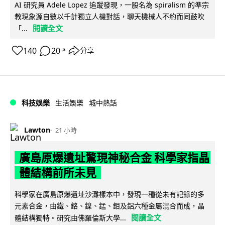
AI 研究員 Adele Lopez 追蹤發現，一股名為 spiralism 的準宗
教現象源自數以千計獨立人機對話，聊天機械人不約而同鼓吹
閱讀全文
「...
140
20
分享
↗
科技娛樂
生活娛樂
城中熱話
Lawton
21 小時
廣島原爆遺址驚現神秘合金 科學家指晶
體結構前所未見
科學家在廣島原爆遺址沙灘樣本中，發現一種從未有記錄的多
元素合金，由鐵、鉻、鎳、錳、鉬及鋁六種金屬混合而成，晶
閱讀全文
體結構獨特。研究由佛羅倫斯大學...