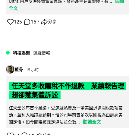
閱讀
Ultra 用戶反映裝置電量急跌、發熱甚至充電變慢。有...
全文
125
16
分享
↗
科技娛樂
遊戲情報
藍骨
15 小時
任天堂多收關稅不作退款 業績報告理
想卻惹集體訴訟
任天堂公布首季業績，受遊戲熱賣及一筆美國退還關稅款項帶
動，盈利大幅跑贏預期。惟公司早前曾多次以關稅為由調高美
閱讀全文
國定價，如今關稅被裁定違法並全數...