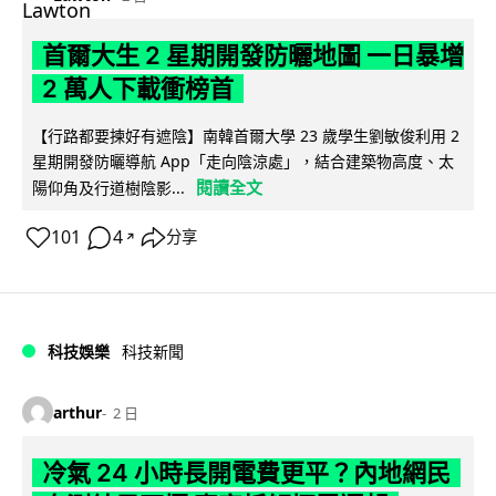
首爾大生 2 星期開發防曬地圖 一日暴增
2 萬人下載衝榜首
【行路都要揀好有遮陰】南韓首爾大學 23 歲學生劉敏俊利用 2
星期開發防曬導航 App「走向陰涼處」，結合建築物高度、太
閱讀全文
陽仰角及行道樹陰影...
101
4
分享
↗
科技娛樂
科技新聞
arthur
2 日
冷氣 24 小時長開電費更平？內地網民