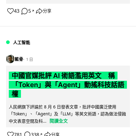
43
5
分享
↗
人工智能
藍骨
1 日
中國官媒批評 AI 術語濫用英文 稱
「Token」與「Agent」動搖科技話語
權
人民網旗下評論於 8 月 6 日發表文章，批評中國廣泛使用
「Token」、「Agent」及「LLM」等英文術語，認為做法侵蝕
閱讀全文
中文表意空間及科...
781
338
分享
↗