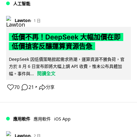
人工智能
Lawton
1 日
低價不再！DeepSeek 大幅加價在即
低價搶客反釀運算資源告急
DeepSeek 因低價策略掀起需求熱潮，運算資源不勝負荷，官
方於 8 月 6 日宣布即將大幅上調 API 收費，惟未公布具體加
閱讀全文
幅。事件與...
70
21
分享
↗
iOS App
應用軟件
應用軟件
Lawton
2 日