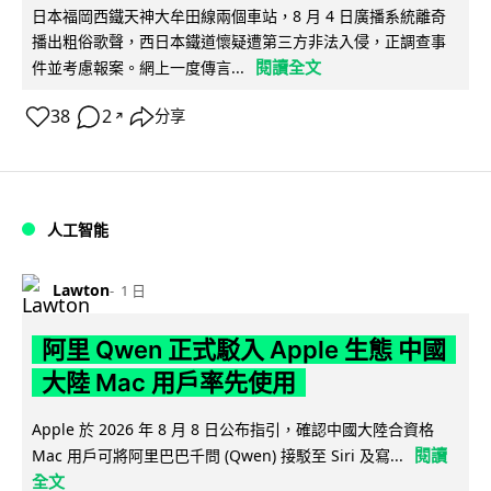
日本福岡西鐵天神大牟田線兩個車站，8 月 4 日廣播系統離奇
播出粗俗歌聲，西日本鐵道懷疑遭第三方非法入侵，正調查事
閱讀全文
件並考慮報案。網上一度傳言...
38
2
分享
↗
人工智能
Lawton
1 日
阿里 Qwen 正式駁入 Apple 生態 中國
大陸 Mac 用戶率先使用
Apple 於 2026 年 8 月 8 日公布指引，確認中國大陸合資格
閱讀
Mac 用戶可將阿里巴巴千問 (Qwen) 接駁至 Siri 及寫...
全文