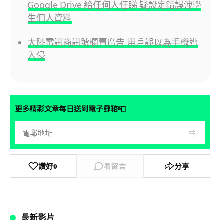
Google Drive 給任何人任睇 疑設定錯誤洩學
生個人資料
大陸電訊商訊號欄賣廣告 用戶誤以為手機遭
入侵
📮
更多精彩文章每日送到電子郵箱
讚好
0
看留言
分享
最新影片