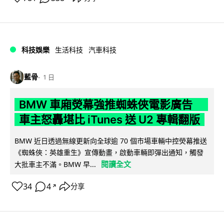
科技娛樂
生活科技
汽車科技
藍骨
1 日
BMW 車廂熒幕強推蜘蛛俠電影廣告
車主怒轟堪比 iTunes 送 U2 專輯翻版
BMW 近日透過無線更新向全球逾 70 個市場車輛中控熒幕推送
《蜘蛛俠：英雄重生》宣傳動畫，啟動車輛即彈出通知，觸發
閱讀全文
大批車主不滿。BMW 早...
34
4
分享
↗