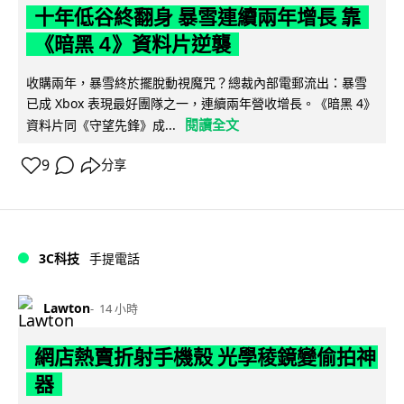
十年低谷終翻身 暴雪連續兩年增長 靠
《暗黑 4》資料片逆襲
收購兩年，暴雪終於擺脫動視魔咒？總裁內部電郵流出：暴雪
已成 Xbox 表現最好團隊之一，連續兩年營收增長。《暗黑 4》
閱讀全文
資料片同《守望先鋒》成...
9
分享
3C科技
手提電話
Lawton
14 小時
網店熱賣折射手機殼 光學稜鏡變偷拍神
器