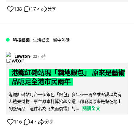
138
17
分享
↗
科技娛樂
生活娛樂
城中熱話
Lawton
22 小時
港鐵紅磡站現「黐地銀包」 原來是藝術
品呃足全港市民兩年
港鐵紅磡站月台一個銀色「銀包」多年來一再令乘客誤以為有
人遺失財物，事主原本打算拾起交還，卻發現原來是黏在地上
閱讀全文
的藝術品。這件名為《失而復得》的...
116
4
分享
↗