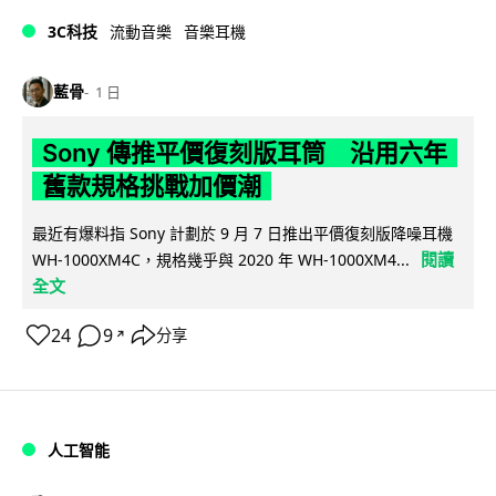
3C科技
流動音樂
音樂耳機
藍骨
1 日
Sony 傳推平價復刻版耳筒 沿用六年
舊款規格挑戰加價潮
最近有爆料指 Sony 計劃於 9 月 7 日推出平價復刻版降噪耳機
閱讀
WH-1000XM4C，規格幾乎與 2020 年 WH-1000XM4...
全文
24
9
分享
↗
人工智能