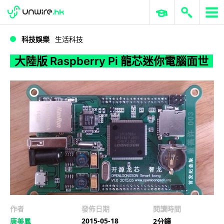
WWDC 2026
GenAI 與雲端科技專區
ERP 與商業 AI
大陸版 Raspberry Pi 龍芯迷你電腦面世
科技娛樂
生活科技
大陸版 Raspberry Pi 龍芯迷你電腦面世
作者
發佈日期
閱讀時間
2015-05-18
唐美鳳
2分鐘