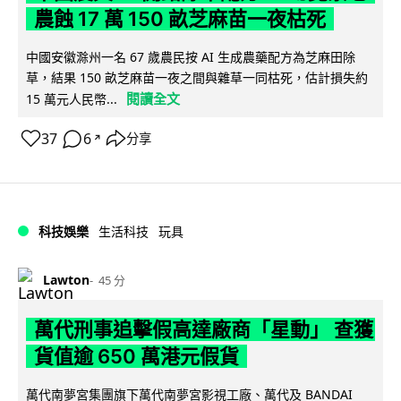
農蝕 17 萬 150 畝芝麻苗一夜枯死
中國安徽滁州一名 67 歲農民按 AI 生成農藥配方為芝麻田除
草，結果 150 畝芝麻苗一夜之間與雜草一同枯死，估計損失約
閱讀全文
15 萬元人民幣...
37
6
分享
↗
科技娛樂
生活科技
玩具
Lawton
45 分
萬代刑事追擊假高達廠商「星動」 查獲
貨值逾 650 萬港元假貨
萬代南夢宮集團旗下萬代南夢宮影視工廠、萬代及 BANDAI