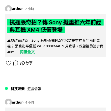
arthur
2 小時
抗通脹奇招？傳 Sony 擬重推六年前經
典耳機 XM4 低價登場
耳機越賣越貴，Sony 應對通脹的奇招居然是重推 6 年前的舊
機？ 消息指平價版 WH-1000XM4C 9 月登場，保留摺疊設計與
閱讀全文
40m...
分享
科技娛樂
遊戲情報
arthur
4 小時