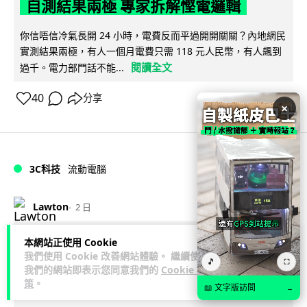
自測結果兩極 專家拆解慳電邏輯
你信唔信冷氣長開 24 小時，電費反而平過開開關關？內地網民
實測結果兩極，有人一個月電費只需 118 元人民幣，有人飆到
閱讀全文
過千。電力部門話不能...
40
分享
×
3C科技
流動電腦
Lawton
2 日
2026 買電腦新趨勢公開！ 如何享最多
本網站正使用 Cookie
我們使用 Cookie 改善網站體驗。 繼續使用
🎵
優惠 從極致便攜到電競標竿 揀選啱你
⛶
我們的網站即表示您同意我們的
Cookie 政
的高效能 PC
策
。
📖 文字版訪問
→