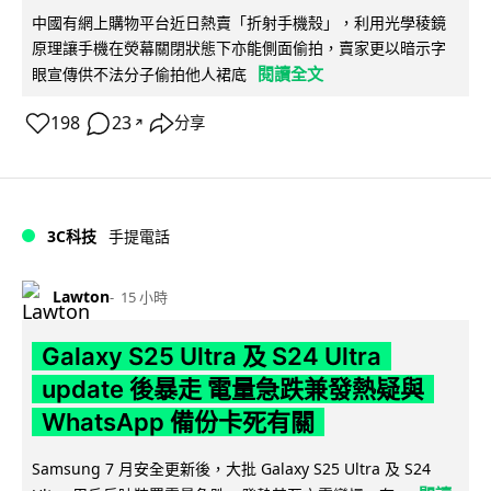
中國有網上購物平台近日熱賣「折射手機殼」，利用光學稜鏡
原理讓手機在熒幕關閉狀態下亦能側面偷拍，賣家更以暗示字
閱讀全文
眼宣傳供不法分子偷拍他人裙底
198
23
分享
↗
3C科技
手提電話
Lawton
15 小時
Galaxy S25 Ultra 及 S24 Ultra
update 後暴走 電量急跌兼發熱疑與
WhatsApp 備份卡死有關
Samsung 7 月安全更新後，大批 Galaxy S25 Ultra 及 S24