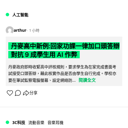
人工智能
arthur
1 小時
丹麥高中新例:回家功課一律加口頭答辯
對抗 9 成學生用 AI 作弊
丹麥政府即時收緊高中評核規則，要求學生為在家完成書面考
試接受口頭答辯，藉此核實作品是否由學生自行完成。學校亦
閱讀全文
要在筆試監察電腦螢幕、設定網絡防...
分享
3C科技
流動音樂
音樂耳機