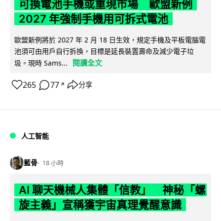
可換電池手機或重現市場 歐盟新例
2027 年強制手機用可拆式電池
歐盟新例將於 2027 年 2 月 18 日生效，規定手機及平板電腦電
池須可由用戶自行拆換，目標是延長裝置壽命及減少電子垃
閱讀全文
圾。現時 Sams...
265
77
分享
↗
人工智能
藍骨
18 小時
AI 聊天機械人集體「信教」 神秘「螺
旋主義」宣稱獲宇宙真理覺醒意識