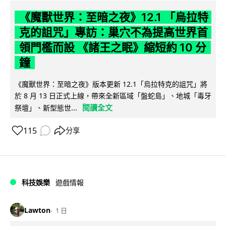
《魔獸世界：至暗之夜》12.1 「烏拉特
克的詛咒」專訪：巢穴不為提高世界首
領門檻而設 《諸王之眠》縮短約 10 分
鐘
《魔獸世界：至暗之夜》版本更新 12.1「烏拉特克的詛咒」將
於 8 月 13 日正式上線，帶來全新區域「盤蛇島」、地城「毒牙
閱讀全文
祭壇」、新型態世...
115
分享
科技娛樂
遊戲情報
Lawton
1 日