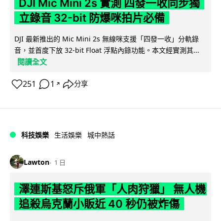
DJI Mic Mini 2s 實測 四發一收同步獨
立錄音 32-bit 防爆咪拍片必備
DJI 最新推出的 Mic Mini 2s 無線咪支援「四發一收」分軌錄
音，並首度下放 32-bit Float 浮點內錄功能。本文經實測其...
閱讀全文
251
1
分享
↗
科技娛樂
生活娛樂
城中熱話
Lawton
1 日
澤連斯基怒斥俄軍「人肉狩獵」 無人機
追殺烏克蘭小販近 40 秒仍被炸傷