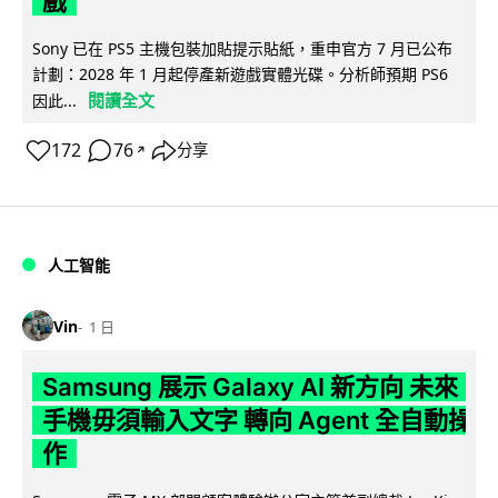
戲
Sony 已在 PS5 主機包裝加貼提示貼紙，重申官方 7 月已公布
計劃：2028 年 1 月起停產新遊戲實體光碟。分析師預期 PS6
閱讀全文
因此...
172
76
分享
↗
人工智能
Vin
1 日
Samsung 展示 Galaxy AI 新方向 未來
手機毋須輸入文字 轉向 Agent 全自動操
作