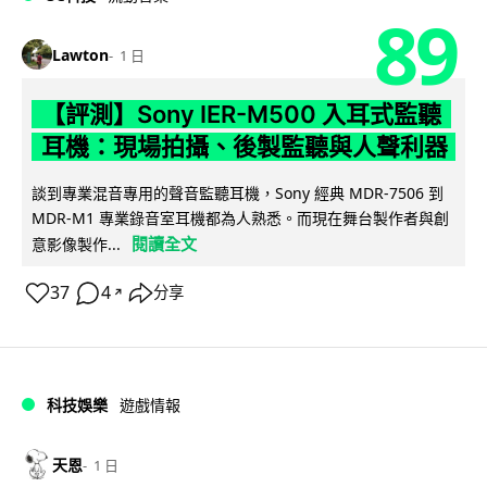
89
Lawton
1 日
【評測】Sony IER-M500 入耳式監聽
耳機：現場拍攝、後製監聽與人聲利器
談到專業混音專用的聲音監聽耳機，Sony 經典 MDR-7506 到
MDR-M1 專業錄音室耳機都為人熟悉。而現在舞台製作者與創
閱讀全文
意影像製作...
37
4
分享
↗
科技娛樂
遊戲情報
天恩
1 日