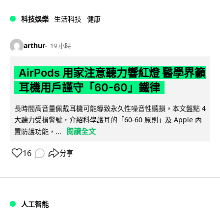
科技娛樂
生活科技
健康
arthur
19 小時
AirPods 用家注意聽力響紅燈 醫學界籲
耳機用戶謹守「60-60」鐵律
長時間高音量佩戴耳機可能導致永久性噪音性聽損。本文盤點 4
大聽力受損警號，介紹科學護耳的「60-60 原則」及 Apple 內
閱讀全文
置防護功能，...
16
分享
人工智能