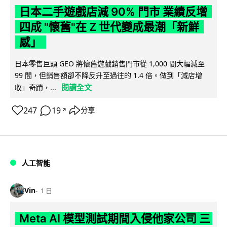
日本二手遊戲店減 90% 門市 業績反增
四成 "懷舊"在 Z 世代變成最潮「新鮮
感」
日本零售巨頭 GEO 將懷舊遊戲銷售門市從 1,000 間大幅減至
99 間，但銷售額卻不降反升至過往的 1.4 倍。做到「減店增
閱讀全文
收」奇蹟，...
247
19
分享
↗
人工智能
Vin
1 日
Meta AI 模型測試期間入侵他家公司 三