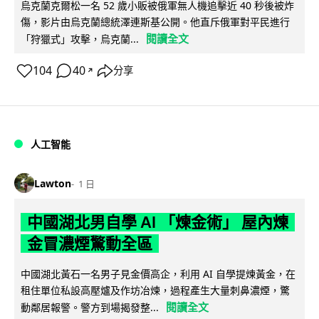
烏克蘭克爾松一名 52 歲小販被俄軍無人機追擊近 40 秒後被炸
傷，影片由烏克蘭總統澤連斯基公開。他直斥俄軍對平民進行
閱讀全文
「狩獵式」攻擊，烏克蘭...
104
40
分享
↗
人工智能
Lawton
1 日
中國湖北男自學 AI 「煉金術」 屋內煉
金冒濃煙驚動全區
中國湖北黃石一名男子見金價高企，利用 AI 自學提煉黃金，在
租住單位私設高壓爐及作坊冶煉，過程產生大量刺鼻濃煙，驚
閱讀全文
動鄰居報警。警方到場揭發整...