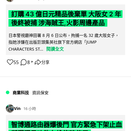
訂購 43 億日元精品後棄單 大阪女 2 年
後終被捕 涉海賊王,火影周邊產品
日本警視廳神田署 8 月 6 日公布，拘捕一名 32 歲大阪女子，
指她涉嫌在出版巨頭集英社旗下官方網店「JUMP
閱讀全文
CHARACTERS ST...
55
8
分享
↗
商業科技
資訊保安
Vin
16 小時
智博通路由器爆後門 官方緊急下架止血