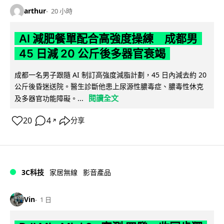
arthur
20 小時
AI 減肥餐單配合高強度操練 成都男
45 日減 20 公斤後多器官衰竭
成都一名男子跟隨 AI 制訂高強度減脂計劃，45 日內減去約 20
公斤後昏迷送院。醫生診斷他患上尿源性膿毒症、膿毒性休克
閱讀全文
及多器官功能障礙。...
20
4
分享
↗
3C科技
家居無線
影音產品
Vin
1 日