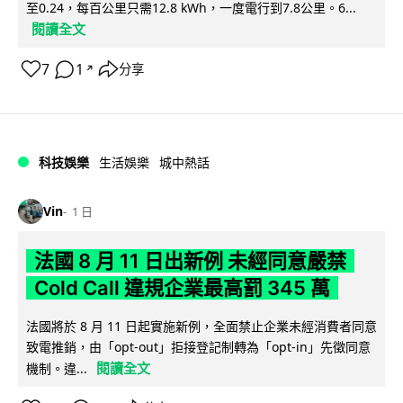
至0.24，每百公里只需12.8 kWh，一度電行到7.8公里。6...
閱讀全文
7
1
分享
↗
科技娛樂
生活娛樂
城中熱話
Vin
1 日
法國 8 月 11 日出新例 未經同意嚴禁
Cold Call 違規企業最高罰 345 萬
法國將於 8 月 11 日起實施新例，全面禁止企業未經消費者同意
致電推銷，由「opt-out」拒接登記制轉為「opt-in」先徵同意
閱讀全文
機制。違...