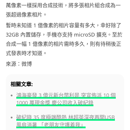
萬像素一樣採用合成技術，將多張相片組合成為一
張超過像素相片。
暫時未知道 1 億像素的相片容量有多大，幸好除了
32GB 內置儲存，手機亦支持 microSD 擴充。至於
合成一幅 1 億像素的相片需時多久，則有待稍後正
式發表時才知道。
來源：微博
相關文章:
鴻海豪發 3 億元新台幣利是 突宣佈派 10 個
1000 萬現金獎 慶公司收入破紀錄
破紀錄 35 度極端酷熱 林超英深夜再開USB
風扇消暑 「老朋友守護着我」