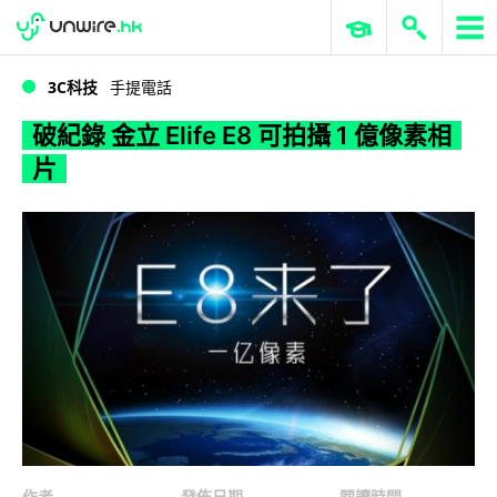
WWDC 2026
GenAI 與雲端科技專區
ERP 與商業 AI
破紀錄 金立 Elife E8 可拍攝 1 億像素相片
3C科技
手提電話
破紀錄 金立 Elife E8 可拍攝 1 億像素相
片
作者
發佈日期
閱讀時間