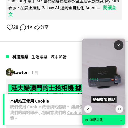
Samsung 電子 MX 部門顧客體驗辦公室主管兼副總裁 Jay Kim
閱讀全
表示，品牌正推動 Galaxy AI 邁向全自動化 Agent...
文
28
4
分享
↗
×
科技娛樂
生活娛樂
城中熱話
Lawton
1 日
港夫婦澳門的士拾相機 據為己有被的士
Cam 睇到 2 個月後再入境被捕
本網站正使用 Cookie
我們使用 Cookie 改善網站體驗。 繼續使用
一對香港夫婦今年 5 月遊澳門乘的士拾獲他人遺留相機及電
🎵
⛶
我們的網站即表示您同意我們的
Cookie 政
池，拾遺不報並帶返香港自用。兩人本月 2 日經港珠澳大橋再
策
。
📖 詳細評測
→
閱讀全文
次入境澳門時，被治安警察局...