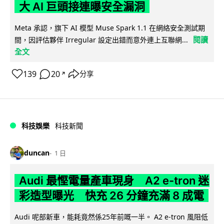
大 AI 巨頭接連曝安全漏洞
Meta 承認，旗下 AI 模型 Muse Spark 1.1 在網絡安全測試期
閱讀
間，因評估夥伴 Irregular 設定出錯而意外連上互聯網...
全文
139
20
分享
↗
科技娛樂
科技新聞
duncan
1 日
Audi 最慳電量產車現身 A2 e-tron 迷
彩造型曝光 快充 26 分鐘充滿 8 成電
Audi 呢部新車，能耗竟然係25年前嘅一半。 A2 e-tron 風阻低