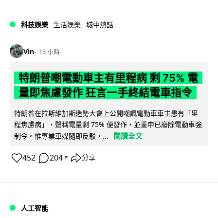
科技娛樂
生活娛樂
城中熱話
Vin
15 小時
特朗普嘲電動車主有里程病 剩 75% 電
量即焦慮發作 狂言一手終結電車指令
特朗普在拉斯維加斯造勢大會上公開嘲諷電動車車主患有「里
程焦慮病」，聲稱電量剩 75% 便發作，並重申已廢除電動車強
閱讀全文
制令。惟專業車媒隨即反駁，...
452
204
分享
↗
人工智能