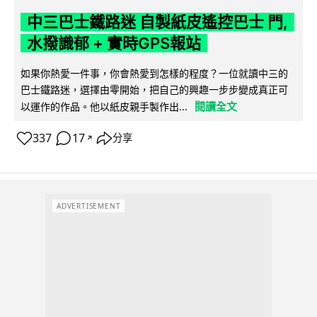
中三巴士鐵路迷 自製紙皮遙控巴士 門,
水撥識郁 + 實時GPS報站
如果你熱愛一件事，你會熱愛到怎樣的程度？一位就讀中三的
巴士鐵路迷，選擇由零開始，把自己的興趣一步步變成真正可
閱讀全文
以運作的作品。他以紙皮親手製作出...
337
17
分享
↗
ADVERTISEMENT