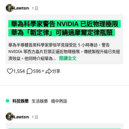
Lawton
1 日
華為科學家警告 NVIDIA 已近物理極限
華為「韜定律」可繞過摩爾定律瓶頸
華為半導體首席科學家廖恒罕見接受近 5 小時專訪，警告
NVIDIA 等西方晶片巨頭正逼近物理極限，傳統製程升級已失經
閱讀全文
濟效益。他同時介紹華為...
1,554
596
分享
↗
科技娛樂
生活娛樂
城中熱話
Lawton
1 日