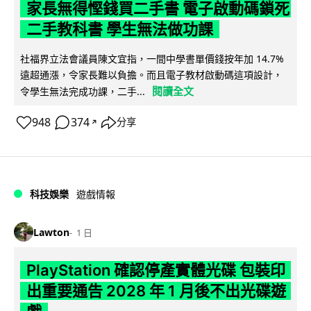
家長無得慳錢買二手書 電子啟動碼鎖死
二手教科書 學生無法做功課
社福界立法會議員陳文宜指，一間中學書單價錢按年加 14.7%
遠超通漲，令家長難以負擔。而且電子教材啟動碼這項設計，
閱讀全文
令學生無法完成功課，二手...
948
374
分享
↗
科技娛樂
遊戲情報
Lawton
1 日
PlayStation 確認停產實體光碟 包裝印
出重要通告 2028 年 1 月後不出光碟遊