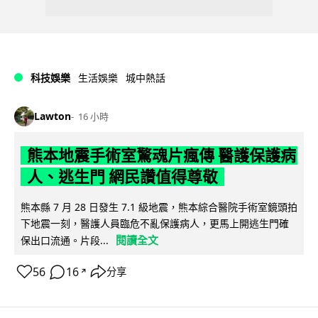
科技娛樂
生活娛樂
城中熱話
Lawton
16 小時
熊本地震手術室驚魂片瘋傳 醫護保護病
人、逃生門 網民讚值得尊敬
熊本縣 7 月 28 日發生 7.1 級地震，熊本綜合醫院手術室鏡頭拍
下地震一刻，醫護人員臨危不亂保護病人，更馬上開逃生門確
閱讀全文
保出口流通。片段...
56
16
分享
↗