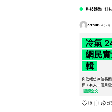
科技娛樂
科
arthur
4 小時
冷氣 
網民實
輯
你信唔信冷氣長開
極，有人一個月電費
閱讀全文
18
分