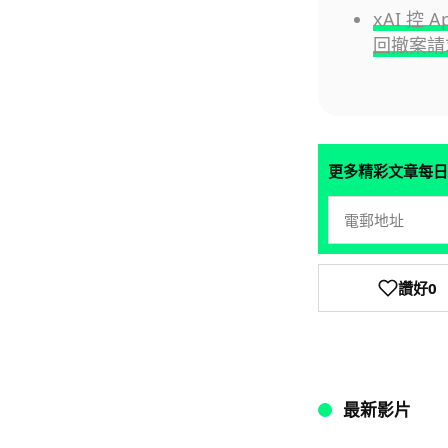
xAI 控 
回撤案請
更多精彩文章每日
讚好
0
最新影片