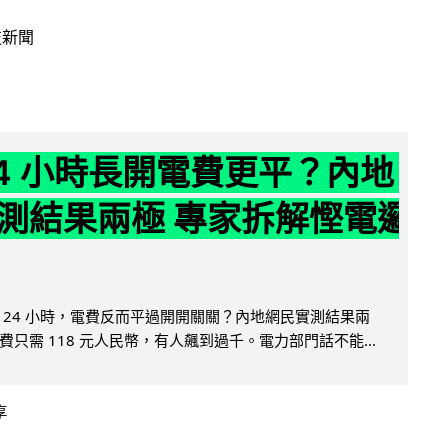
技新聞
24 小時長開電費更平？內地
測結果兩極 專家拆解慳電邏
 24 小時，電費反而平過開開關關？內地網民實測結果兩
只需 118 元人民幣，有人飆到過千。電力部門話不能...
享