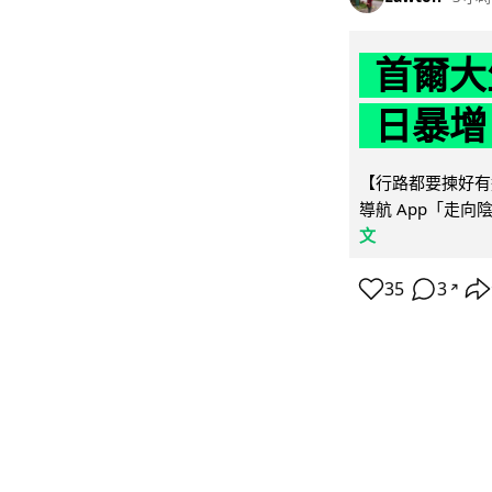
首爾大
日暴增
【行路都要揀好有遮
導航 App「走向
文
35
3
↗