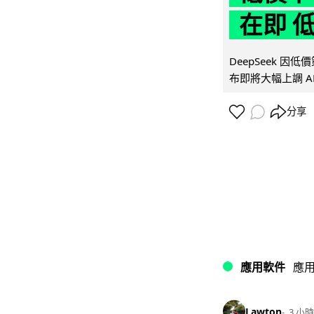
在即 
DeepSeek 
布即將大幅上調 A
分享
應用軟件
應
Lawton
3 小時