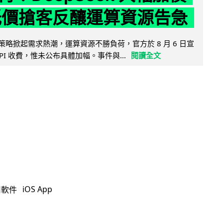
低價搶客反釀運算資源告急
因低價策略掀起需求熱潮，運算資源不勝負荷，官方於 8 月 6 日宣
PI 收費，惟未公布具體加幅。事件與...
閱讀全文
iOS App
用軟件