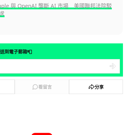
Apple 與 OpenAI 壟斷 AI 市場 美國聯邦法院駁
求
📮
送到電子郵箱
看留言
分享