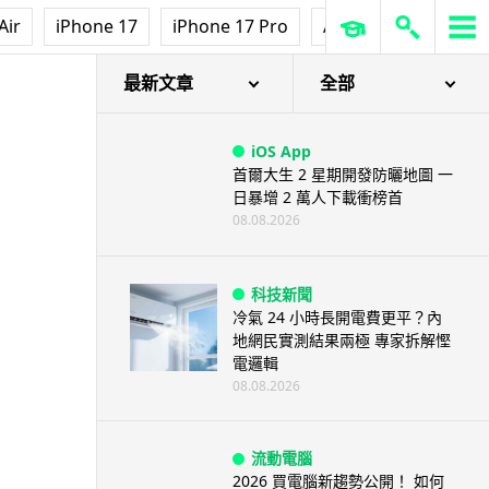
Air
iPhone 17
iPhone 17 Pro
AirPods Pro 3
Ap
最新文章
全部
iOS App
首爾大生 2 星期開發防曬地圖 一
日暴增 2 萬人下載衝榜首
08.08.2026
科技新聞
冷氣 24 小時長開電費更平？內
地網民實測結果兩極 專家拆解慳
電邏輯
08.08.2026
流動電腦
2026 買電腦新趨勢公開！ 如何