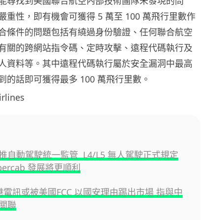
能尋找到美國聯合航空內部技術團隊未發現的問
重性，即有機會可獲得 5 萬至 100 萬飛行里數作
合條件的問題包括有繞過身份驗證、任何聯合航空
有關的跨網站指令碼、定時攻擊、遠程代碼執行及
人資料等。其中遠程代碼執行屬於安全漏洞中最高
的話即可獲得最多 100 萬飛行里數。
lines
推自動駕駛統一監管 L4/L5 無人駕駛正式規定
Cybercab 發展將更順利
香港電訊或被美國FCC 以國安理由踢出市場 指與中
關聯