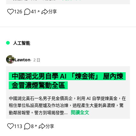
126
41
分享
↗
人工智能
Lawton
2 日
中國湖北男自學 AI 「煉金術」 屋內煉
金冒濃煙驚動全區
中國湖北黃石一名男子見金價高企，利用 AI 自學提煉黃金，在
租住單位私設高壓爐及作坊冶煉，過程產生大量刺鼻濃煙，驚
閱讀全文
動鄰居報警。警方到場揭發整...
113
8
分享
↗