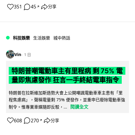
351
45
分享
↗
科技娛樂
生活娛樂
城中熱話
Vin
1 日
特朗普嘲電動車主有里程病 剩 75% 電
量即焦慮發作 狂言一手終結電車指令
特朗普在拉斯維加斯造勢大會上公開嘲諷電動車車主患有「里
程焦慮病」，聲稱電量剩 75% 便發作，並重申已廢除電動車強
閱讀全文
制令。惟專業車媒隨即反駁，...
608
270
分享
↗