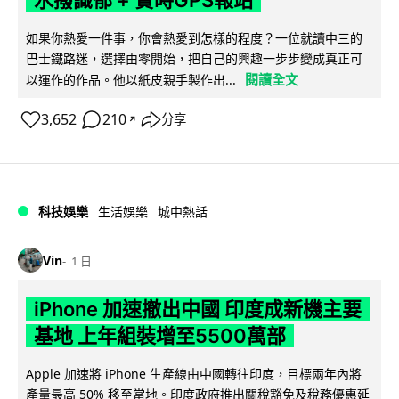
水撥識郁 + 實時GPS報站
如果你熱愛一件事，你會熱愛到怎樣的程度？一位就讀中三的
巴士鐵路迷，選擇由零開始，把自己的興趣一步步變成真正可
閱讀全文
以運作的作品。他以紙皮親手製作出...
3,652
210
分享
↗
科技娛樂
生活娛樂
城中熱話
Vin
1 日
iPhone 加速撤出中國 印度成新機主要
基地 上年組裝增至5500萬部
Apple 加速將 iPhone 生產線由中國轉往印度，目標兩年內將
產量最高 50% 移至當地。印度政府推出關稅豁免及稅務優惠延