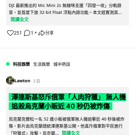
DJI 最新推出的 Mic Mini 2s 無線咪支援「四發一收」分軌錄
音，並首度下放 32-bit Float 浮點內錄功能。本文經實測其...
閱讀全文
251
1
分享
↗
科技娛樂
生活娛樂
城中熱話
Lawton
2 日
澤連斯基怒斥俄軍「人肉狩獵」 無人機
追殺烏克蘭小販近 40 秒仍被炸傷
烏克蘭克爾松一名 52 歲小販被俄軍無人機追擊近 40 秒後被炸
傷，影片由烏克蘭總統澤連斯基公開。他直斥俄軍對平民進行
閱讀全文
「狩獵式」攻擊，烏克蘭...