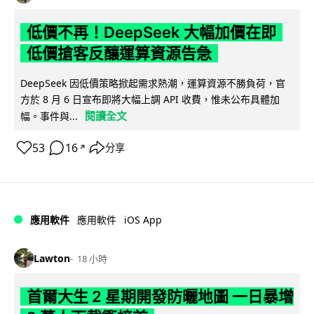
低價不再！DeepSeek 大幅加價在即
低價搶客反釀運算資源告急
DeepSeek 因低價策略掀起需求熱潮，運算資源不勝負荷，官
方於 8 月 6 日宣布即將大幅上調 API 收費，惟未公布具體加
閱讀全文
幅。事件與...
53
16
分享
↗
iOS App
應用軟件
應用軟件
Lawton
18 小時
首爾大生 2 星期開發防曬地圖 一日暴增