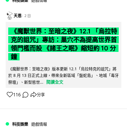
科技娛樂
遊戲情報
天恩
2 日
《魔獸世界：至暗之夜》12.1 「烏拉特
克的詛咒」專訪：巢穴不為提高世界首
領門檻而設 《諸王之眠》縮短約 10 分
鐘
《魔獸世界：至暗之夜》版本更新 12.1「烏拉特克的詛咒」將
於 8 月 13 日正式上線，帶來全新區域「盤蛇島」、地城「毒牙
閱讀全文
祭壇」、新型態世...
116
分享
科技娛樂
遊戲情報