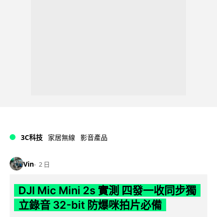
3C科技
家居無線
影音產品
Vin
2 日
DJI Mic Mini 2s 實測 四發一收同步獨
立錄音 32-bit 防爆咪拍片必備