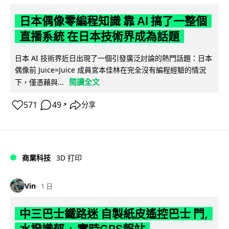
日本偶像零編程知識 靠 AI 搞了一整個
直播系統 在日本技術界成為話題
日本 AI 技術界近日出現了一個引發廣泛討論的熱門話題：日本
偶像前 Juice=Juice 成員宮本佳林在完全沒有編程經驗的情況
閱讀全文
下，僅憑藉與...
571
49
分享
↗
商業科技
3D 打印
Vin
1 日
中三巴士鐵路迷 自製紙皮遙控巴士 門,