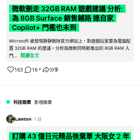
微軟刪走 32GB RAM 遊戲建議 分析:
為 8GB Surface 銷售鋪路 連自家
Copilot+ 門檻也未到
Microsoft 被發現靜靜刪除官方網站上，對遊戲玩家要為電腦配
置 32GB RAM 的建議。分析指微軟同時新推出的 8GB RAM 入
閱讀全文
門...
163
16
分享
↗
科技娛樂
影視娛樂
Lawton
1 日
訂購 43 億日元精品後棄單 大阪女 2 年