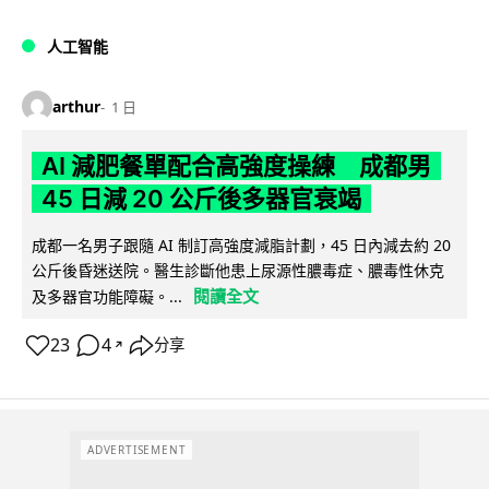
人工智能
arthur
1 日
AI 減肥餐單配合高強度操練 成都男
45 日減 20 公斤後多器官衰竭
成都一名男子跟隨 AI 制訂高強度減脂計劃，45 日內減去約 20
公斤後昏迷送院。醫生診斷他患上尿源性膿毒症、膿毒性休克
閱讀全文
及多器官功能障礙。...
23
4
分享
↗
ADVERTISEMENT