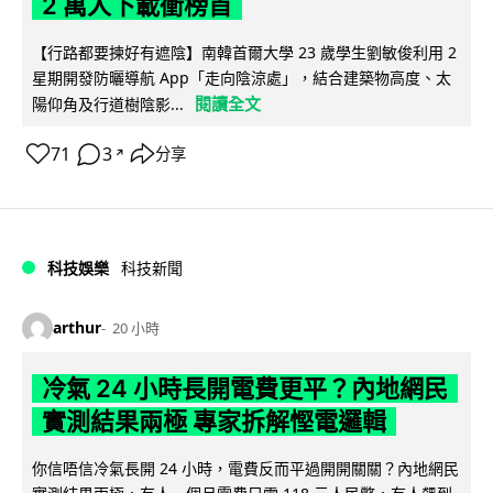
2 萬人下載衝榜首
【行路都要揀好有遮陰】南韓首爾大學 23 歲學生劉敏俊利用 2
星期開發防曬導航 App「走向陰涼處」，結合建築物高度、太
閱讀全文
陽仰角及行道樹陰影...
71
3
分享
↗
科技娛樂
科技新聞
arthur
20 小時
冷氣 24 小時長開電費更平？內地網民
實測結果兩極 專家拆解慳電邏輯
你信唔信冷氣長開 24 小時，電費反而平過開開關關？內地網民