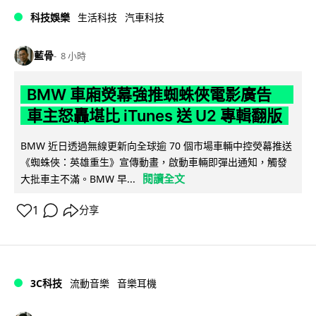
科技娛樂
生活科技
汽車科技
藍骨
8 小時
BMW 車廂熒幕強推蜘蛛俠電影廣告
車主怒轟堪比 iTunes 送 U2 專輯翻版
BMW 近日透過無線更新向全球逾 70 個市場車輛中控熒幕推送
《蜘蛛俠：英雄重生》宣傳動畫，啟動車輛即彈出通知，觸發
閱讀全文
大批車主不滿。BMW 早...
1
分享
3C科技
流動音樂
音樂耳機