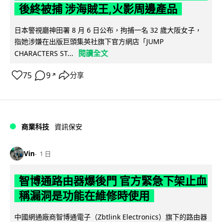
後終被捕 涉海賊王,火影周邊產品
日本警視廳神田署 8 月 6 日公布，拘捕一名 32 歲大阪女子，
指她涉嫌在出版巨頭集英社旗下官方網店「JUMP
閱讀全文
CHARACTERS ST...
75
9
分享
↗
商業科技
資訊保安
Vin
1 日
智博通路由器爆後門 官方緊急下架止血
稱漏洞是功能在維修時使用
中國網通廠商智博通電子（Zbtlink Electronics）旗下的路由器