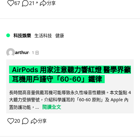
67
21
分享
↗
科技娛樂
生活科技
健康
arthur
1 日
AirPods 用家注意聽力響紅燈 醫學界籲
耳機用戶謹守「60-60」鐵律
長時間高音量佩戴耳機可能導致永久性噪音性聽損。本文盤點 4
大聽力受損警號，介紹科學護耳的「60-60 原則」及 Apple 內
閱讀全文
置防護功能，...
20
分享