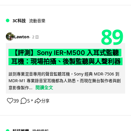
3C科技
流動音樂
89
Lawton
2 日
【評測】Sony IER-M500 入耳式監聽
耳機：現場拍攝、後製監聽與人聲利器
談到專業混音專用的聲音監聽耳機，Sony 經典 MDR-7506 到
MDR-M1 專業錄音室耳機都為人熟悉。而現在舞台製作者與創
閱讀全文
意影像製作...
39
5
分享
↗