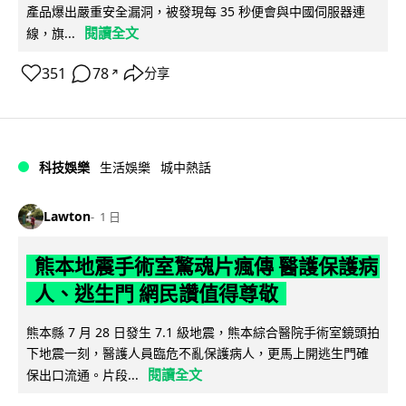
產品爆出嚴重安全漏洞，被發現每 35 秒便會與中國伺服器連
閱讀全文
線，旗...
351
78
分享
↗
科技娛樂
生活娛樂
城中熱話
Lawton
1 日
熊本地震手術室驚魂片瘋傳 醫護保護病
人、逃生門 網民讚值得尊敬
熊本縣 7 月 28 日發生 7.1 級地震，熊本綜合醫院手術室鏡頭拍
下地震一刻，醫護人員臨危不亂保護病人，更馬上開逃生門確
閱讀全文
保出口流通。片段...