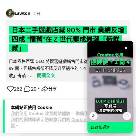
Lawton
2 日
日本二手遊戲店減 90% 門市 業績反增
四成 "懷舊"在 Z 世代變成最潮「新鮮
感」
×
日本零售巨頭 GEO 將懷舊遊戲銷售門市從 1,000 間大幅減至
99 間，但銷售額卻不降反升至過往的 1.4 倍。做到「減店增
閱讀全文
收」奇蹟，...
262
20
分享
↗
本網站正使用 Cookie
我們使用 Cookie 改善網站體驗。 繼續使用
🎵
⛶
ADVERTISEMENT
我們的網站即表示您同意我們的
Cookie 政
策
。
📖 詳細評測
→