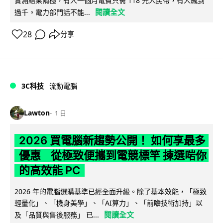
實測結果兩極，有人一個月電費只需 118 元人民幣，有人飆到
閱讀全文
過千。電力部門話不能...
28
分享
3C科技
流動電腦
Lawton
1 日
2026 買電腦新趨勢公開！ 如何享最多
優惠 從極致便攜到電競標竿 揀選啱你
的高效能 PC
2026 年的電腦選購基準已經全面升級。除了基本效能，「極致
輕量化」、「機身美學」、「AI算力」、「前瞻技術加持」以
閱讀全文
及「品質與售後服務」 已...