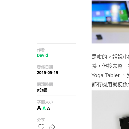
作者
David
是咁的。話說小編
養，但拎去整一
發佈日期
2015-05-19
Yoga Tablet
都冇機用就梗係
閱讀時間
9分鐘
字體大小
A
A
A
分享