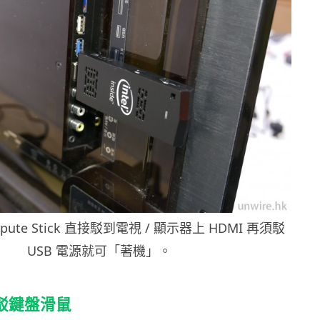
pute Stick 直接駁到電視 / 顯示器上 HDMI 再須駁
USB 電源就可「著機」。
 駁鍵盤滑鼠