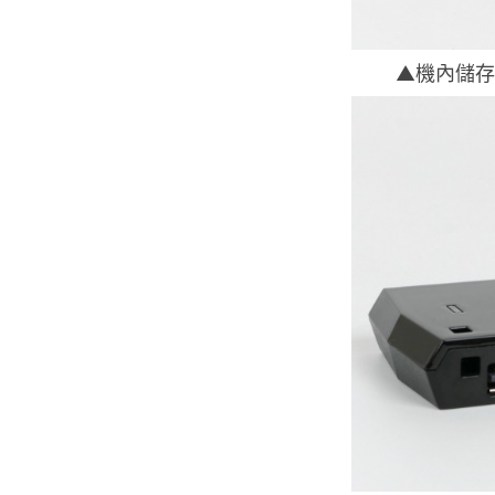
▲機內儲存