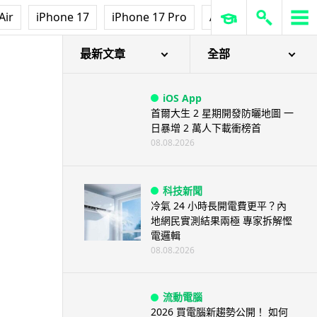
Air
iPhone 17
iPhone 17 Pro
AirPods Pro 3
Ap
最新文章
全部
iOS App
首爾大生 2 星期開發防曬地圖 一
日暴增 2 萬人下載衝榜首
08.08.2026
科技新聞
冷氣 24 小時長開電費更平？內
地網民實測結果兩極 專家拆解慳
電邏輯
08.08.2026
流動電腦
2026 買電腦新趨勢公開！ 如何