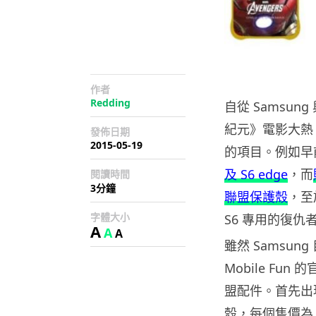
作者
Redding
自從 Samsun
紀元》電影大熱，
發佈日期
2015-05-19
的項目。例如早
及 S6 edge
，而
閱讀時間
3分鐘
聯盟保護殼
，至
字體大小
S6 專用的復仇
A
A
A
雖然 Samsu
Mobile Fun
盟配件。首先出現
殼，每個售價為 