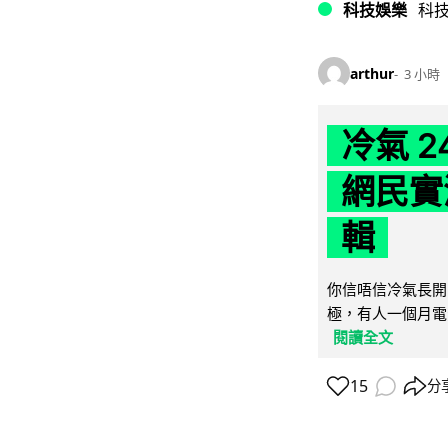
科技娛樂
科
arthur
3 小時
冷氣 
網民實
輯
你信唔信冷氣長開
極，有人一個月電費
閱讀全文
15
分