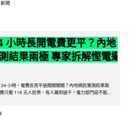
技新聞
24 小時長開電費更平？內地
測結果兩極 專家拆解慳電邏
 24 小時，電費反而平過開開關關？內地網民實測結果兩
只需 118 元人民幣，有人飆到過千。電力部門話不能...
享