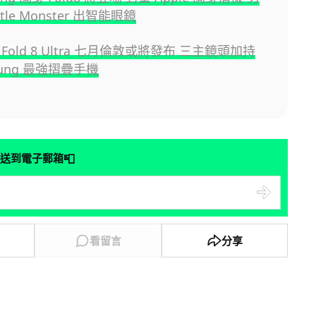
tle Monster 出智能眼鏡
 Z Fold 8 Ultra 七月倫敦或將發布 三主鏡頭加持
sung 最強摺疊手機
📮
送到電子郵箱
看留言
分享