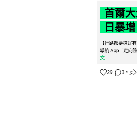
首爾大
日暴增
【行路都要揀好有遮
導航 App「走向
文
29
3
↗