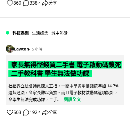
860
338
分享
↗
科技娛樂
生活娛樂
城中熱話
Lawton
5 小時
家長無得慳錢買二手書 電子啟動碼鎖死
二手教科書 學生無法做功課
社福界立法會議員陳文宜指，一間中學書單價錢按年加 14.7%
遠超通漲，令家長難以負擔。而且電子教材啟動碼這項設計，
閱讀全文
令學生無法完成功課，二手...
503
192
分享
↗