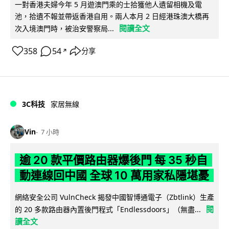
一對香港夫婦今年 5 月遊澳門乘的士拾獲他人遺留相機及電
池，拾遺不報並帶返香港自用。兩人本月 2 日經港珠澳大橋再
閱讀全文
次入境澳門時，被治安警察局...
358
54
分享
↗
3C科技
家居無線
Vin
7 小時
逾 20 款平價路由器爆後門 每 35 秒自
動連線回中國 全球 10 萬用家私隱堪憂
網絡安全公司 VulnCheck 揭發中國智博通電子（Zbtlink）生產
閱
的 20 多款路由器內置後門程式「Endlessdoors」（無盡...
讀全文