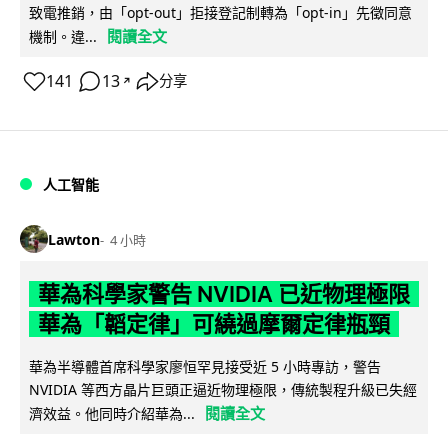
致電推銷，由「opt-out」拒接登記制轉為「opt-in」先徵同意
閱讀全文
機制。違...
141
13
分享
↗
人工智能
Lawton
4 小時
華為科學家警告 NVIDIA 已近物理極限
華為「韜定律」可繞過摩爾定律瓶頸
華為半導體首席科學家廖恒罕見接受近 5 小時專訪，警告
NVIDIA 等西方晶片巨頭正逼近物理極限，傳統製程升級已失經
閱讀全文
濟效益。他同時介紹華為...