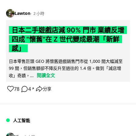
Lawton
2 小時
日本二手遊戲店減 90% 門市 業績反增
四成 "懷舊"在 Z 世代變成最潮「新鮮
感」
日本零售巨頭 GEO 將懷舊遊戲銷售門市從 1,000 間大幅減至
99 間，但銷售額卻不降反升至過往的 1.4 倍。做到「減店增
閱讀全文
收」奇蹟，...
78
4
分享
↗
人工智能