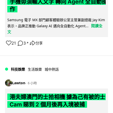
手機毋須輸入文字 轉向 Agent 全自動操
作
Samsung 電子 MX 部門顧客體驗辦公室主管兼副總裁 Jay Kim
閱讀全
表示，品牌正推動 Galaxy AI 邁向全自動化 Agent...
文
21
3
分享
↗
科技娛樂
生活娛樂
城中熱話
Lawton
6 小時
港夫婦澳門的士拾相機 據為己有被的士
Cam 睇到 2 個月後再入境被捕