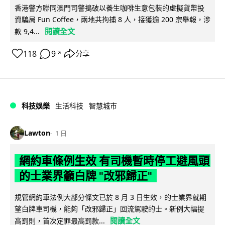
香港警方聯同澳門司警搗破以養生咖啡生意包裝的虛擬貨幣投
資騙局 Fun Coffee，兩地共拘捕 8 人，接獲逾 200 宗舉報，涉
閱讀全文
款 9,4...
118
9
分享
↗
科技娛樂
生活科技
智慧城市
Lawton
1 日
網約車條例生效 有司機暫時停工避風頭
的士業界籲白牌 "改邪歸正"
規管網約車法例大部分條文已於 8 月 3 日生效，的士業界就期
望白牌車司機，能夠「改邪歸正」回流駕駛的士。新例大幅提
閱讀全文
高罰則，首次定罪最高罰款...