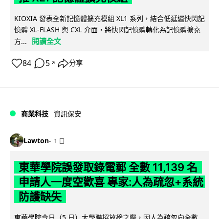
KIOXIA 發表全新記憶體擴充模組 XL1 系列，結合低延遲快閃記
憶體 XL-FLASH 與 CXL 介面，將快閃記憶體轉化為記憶體擴充
閱讀全文
方...
84
5
分享
↗
商業科技
資訊保安
Lawton
1 日
東華學院誤發取錄電郵 全數 11,139 名
申請人一度空歡喜 專家:人為疏忽+系統
防護缺失
東華學院今日（5 日）大學聯招放榜之際，因人為疏忽向全數