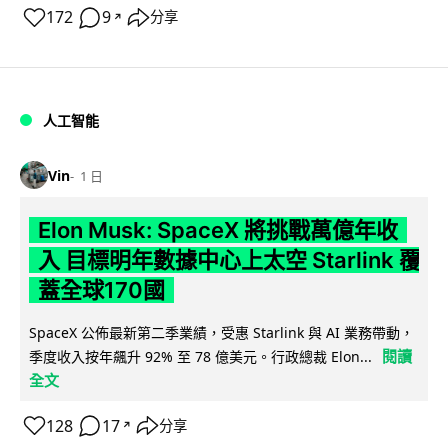
172
9
分享
↗
人工智能
Vin
1 日
Elon Musk: SpaceX 將挑戰萬億年收
入 目標明年數據中心上太空 Starlink 覆
蓋全球170國
SpaceX 公佈最新第二季業績，受惠 Starlink 與 AI 業務帶動，
閱讀
季度收入按年飆升 92% 至 78 億美元。行政總裁 Elon...
全文
128
17
分享
↗