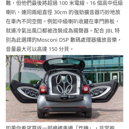
難，但他們最後將超過 100 米電線、16 個高中低級
喇叭，連同兩組直徑 30cm 的強勁擴音器巧妙地放
在車內不同空間。例如中級喇叭收藏在車門飾板，
就連冷氣出風口都被改裝成為揚聲器。配合 JBL 特
別為此選擇的Mosconi DSP 數碼處理器播放音樂，
音量最大可以高達 150 分貝。
如果你希望買返一部邊揸車邊「炸機」，非常抱