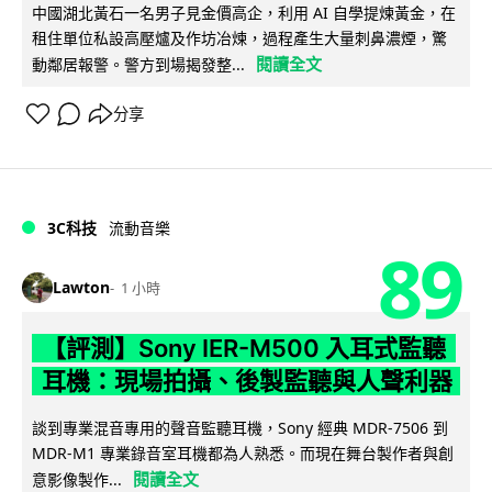
中國湖北黃石一名男子見金價高企，利用 AI 自學提煉黃金，在
租住單位私設高壓爐及作坊冶煉，過程產生大量刺鼻濃煙，驚
閱讀全文
動鄰居報警。警方到場揭發整...
分享
3C科技
流動音樂
89
Lawton
1 小時
【評測】Sony IER-M500 入耳式監聽
耳機：現場拍攝、後製監聽與人聲利器
談到專業混音專用的聲音監聽耳機，Sony 經典 MDR-7506 到
MDR-M1 專業錄音室耳機都為人熟悉。而現在舞台製作者與創
閱讀全文
意影像製作...