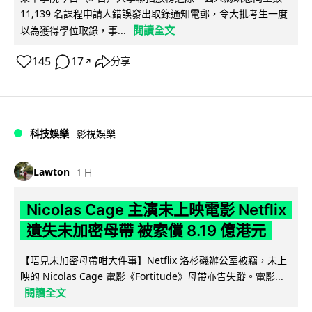
11,139 名課程申請人錯誤發出取錄通知電郵，令大批考生一度
閱讀全文
以為獲得學位取錄，事...
145
17
分享
↗
科技娛樂
影視娛樂
Lawton
1 日
Nicolas Cage 主演未上映電影 Netflix
遺失未加密母帶 被索償 8.19 億港元
【唔見未加密母帶咁大件事】Netflix 洛杉磯辦公室被竊，未上
映的 Nicolas Cage 電影《Fortitude》母帶亦告失蹤。電影...
閱讀全文