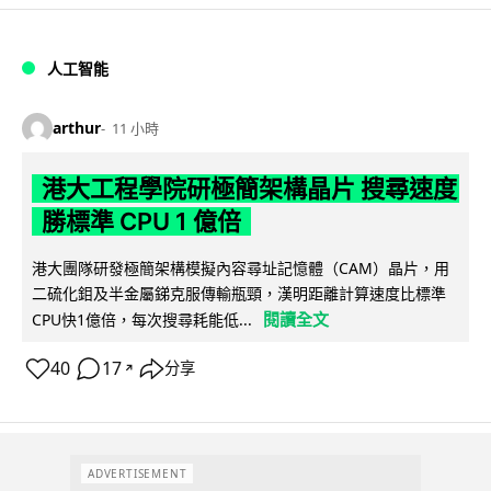
人工智能
arthur
11 小時
港大工程學院研極簡架構晶片 搜尋速度
勝標準 CPU 1 億倍
港大團隊研發極簡架構模擬內容尋址記憶體（CAM）晶片，用
二硫化鉬及半金屬銻克服傳輸瓶頸，漢明距離計算速度比標準
閱讀全文
CPU快1億倍，每次搜尋耗能低...
40
17
分享
↗
ADVERTISEMENT