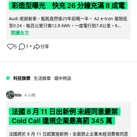
彩造型曝光 快充 26 分鐘充滿 8 成電
Audi 呢部新車，能耗竟然係25年前嘅一半。 A2 e-tron 風阻低
至0.24，每百公里只需12.8 kWh，一度電行到7.8公里。6...
閱讀全文
5
1
分享
↗
科技娛樂
生活娛樂
城中熱話
Vin
4 小時
法國 8 月 11 日出新例 未經同意嚴禁
Cold Call 違規企業最高罰 345 萬
法國將於 8 月 11 日起實施新例，全面禁止企業未經消費者同意