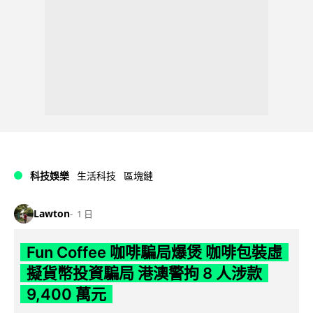
科技娛樂
生活科技
區塊鏈
Lawton
1 日
Fun Coffee 咖啡騙局爆煲 咖啡包裝虛
擬貨幣投資騙局 港澳警拘 8 人涉款
9,400 萬元