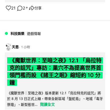
21
2
分享
↗
科技娛樂
遊戲情報
天恩
1 小時
《魔獸世界：至暗之夜》12.1 「烏拉特
克的詛咒」專訪：巢穴不為提高世界首
領門檻而設 《諸王之眠》縮短約 10 分
鐘
《魔獸世界：至暗之夜》版本更新 12.1「烏拉特克的詛咒」將
於 8 月 13 日正式上線，帶來全新區域「盤蛇島」、地城「毒牙
閱讀全文
祭壇」、新型態世...