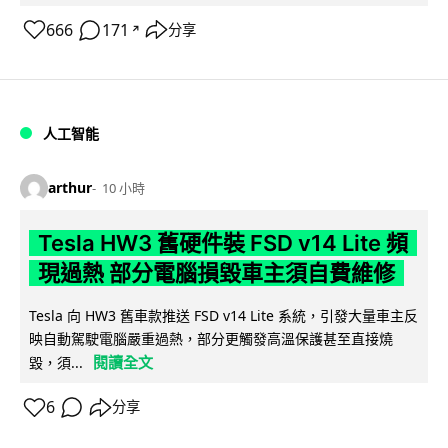
666
171
分享
↗
人工智能
arthur
10 小時
Tesla HW3 舊硬件裝 FSD v14 Lite 頻
現過熱 部分電腦損毀車主須自費維修
Tesla 向 HW3 舊車款推送 FSD v14 Lite 系統，引發大量車主反
映自動駕駛電腦嚴重過熱，部分更觸發高溫保護甚至直接燒
閱讀全文
毀，須...
6
分享