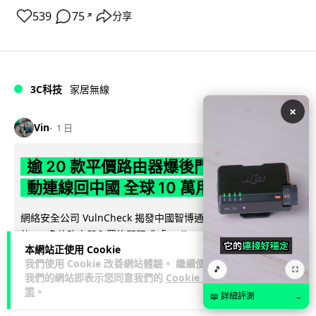
539
75
分享
↗
3C科技
家居無線
×
Vin
1 日
逾 20 款平價路由器爆後門 每 35 秒自
動連線回中國 全球 10 萬用家私隱堪憂
網絡安全公司 VulnCheck 揭發中國智博通電子（Zbtlink）生產
閱
的 20 多款路由器內置後門程式「Endlessdoors」（無盡...
本網站正使用 Cookie
讀全文
我們使用 Cookie 改善網站體驗。 繼續使用
🎵
⛶
我們的網站即表示您同意我們的
Cookie 政
969
221
分享
↗
策
。
📖 詳細評測
→