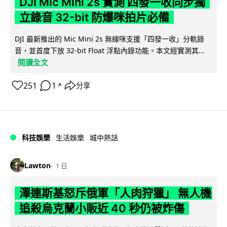
DJI Mic Mini 2s 實測 四發一收同步獨
立錄音 32-bit 防爆咪拍片必備
DJI 最新推出的 Mic Mini 2s 無線咪支援「四發一收」分軌錄
音，並首度下放 32-bit Float 浮點內錄功能。本文經實測其...
閱讀全文
251
1
分享
↗
科技娛樂
生活娛樂
城中熱話
Lawton
1 日
澤連斯基怒斥俄軍「人肉狩獵」 無人機
追殺烏克蘭小販近 40 秒仍被炸傷