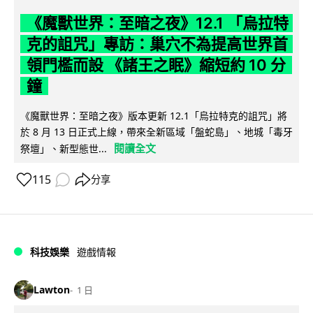
《魔獸世界：至暗之夜》12.1 「烏拉特
克的詛咒」專訪：巢穴不為提高世界首
領門檻而設 《諸王之眠》縮短約 10 分
鐘
《魔獸世界：至暗之夜》版本更新 12.1「烏拉特克的詛咒」將
於 8 月 13 日正式上線，帶來全新區域「盤蛇島」、地城「毒牙
閱讀全文
祭壇」、新型態世...
115
分享
科技娛樂
遊戲情報
Lawton
1 日