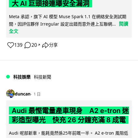
大 AI 巨頭接連曝安全漏洞
Meta 承認，旗下 AI 模型 Muse Spark 1.1 在網絡安全測試期
閱讀
間，因評估夥伴 Irregular 設定出錯而意外連上互聯網...
全文
139
20
分享
↗
科技娛樂
科技新聞
duncan
1 日
Audi 最慳電量產車現身 A2 e-tron 迷
彩造型曝光 快充 26 分鐘充滿 8 成電
Audi 呢部新車，能耗竟然係25年前嘅一半。 A2 e-tron 風阻低