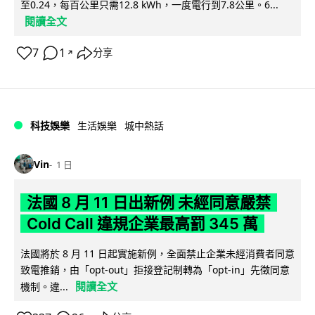
至0.24，每百公里只需12.8 kWh，一度電行到7.8公里。6...
閱讀全文
7
1
分享
↗
科技娛樂
生活娛樂
城中熱話
Vin
1 日
法國 8 月 11 日出新例 未經同意嚴禁
Cold Call 違規企業最高罰 345 萬
法國將於 8 月 11 日起實施新例，全面禁止企業未經消費者同意
致電推銷，由「opt-out」拒接登記制轉為「opt-in」先徵同意
閱讀全文
機制。違...