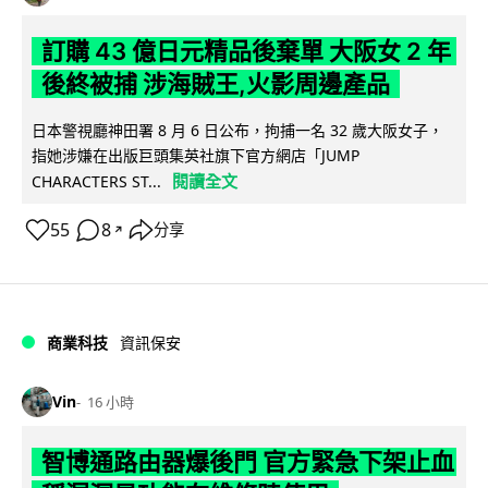
訂購 43 億日元精品後棄單 大阪女 2 年
後終被捕 涉海賊王,火影周邊產品
日本警視廳神田署 8 月 6 日公布，拘捕一名 32 歲大阪女子，
指她涉嫌在出版巨頭集英社旗下官方網店「JUMP
閱讀全文
CHARACTERS ST...
55
8
分享
↗
商業科技
資訊保安
Vin
16 小時
智博通路由器爆後門 官方緊急下架止血