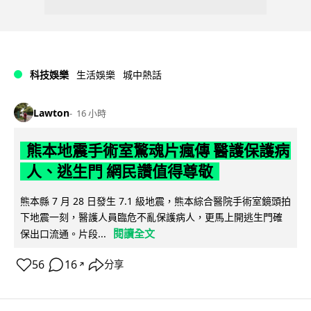
科技娛樂
生活娛樂
城中熱話
Lawton
16 小時
熊本地震手術室驚魂片瘋傳 醫護保護病
人、逃生門 網民讚值得尊敬
熊本縣 7 月 28 日發生 7.1 級地震，熊本綜合醫院手術室鏡頭拍
下地震一刻，醫護人員臨危不亂保護病人，更馬上開逃生門確
閱讀全文
保出口流通。片段...
56
16
分享
↗