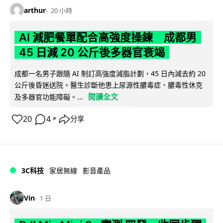
arthur
20 小時
AI 減肥餐單配合高強度操練 成都男
45 日減 20 公斤後多器官衰竭
成都一名男子跟隨 AI 制訂高強度減脂計劃，45 日內減去約 20
公斤後昏迷送院。醫生診斷他患上尿源性膿毒症、膿毒性休克
閱讀全文
及多器官功能障礙。...
20
4
分享
↗
3C科技
家居無線
影音產品
Vin
1 日