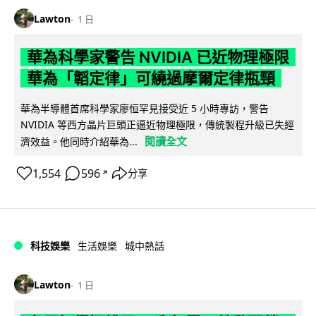
Lawton
1 日
華為科學家警告 NVIDIA 已近物理極限
華為「韜定律」可繞過摩爾定律瓶頸
華為半導體首席科學家廖恒罕見接受近 5 小時專訪，警告
NVIDIA 等西方晶片巨頭正逼近物理極限，傳統製程升級已失經
閱讀全文
濟效益。他同時介紹華為...
1,554
596
分享
↗
科技娛樂
生活娛樂
城中熱話
Lawton
1 日