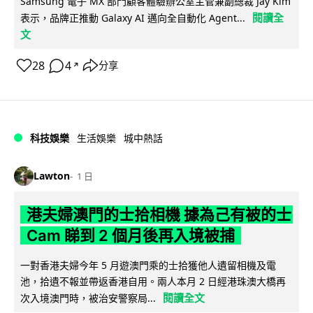
Samsung 電子 MX 部門顧客體驗辦公室主管兼副總裁 Jay Kim
閱讀全
表示，品牌正推動 Galaxy AI 邁向全自動化 Agent...
文
28
4
分享
↗
科技娛樂
生活娛樂
城中熱話
Lawton
1 日
港夫婦澳門的士拾相機 據為己有被的士
Cam 睇到 2 個月後再入境被捕
一對香港夫婦今年 5 月遊澳門乘的士拾獲他人遺留相機及電
池，拾遺不報並帶返香港自用。兩人本月 2 日經港珠澳大橋再
閱讀全文
次入境澳門時，被治安警察局...