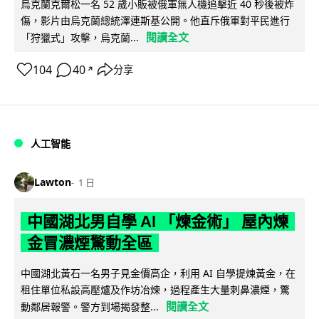
烏克蘭克爾松一名 52 歲小販被俄軍無人機追擊近 40 秒後被炸
傷，影片由烏克蘭總統澤連斯基公開。他直斥俄軍對平民進行
閱讀全文
「狩獵式」攻擊，烏克蘭...
104
40
分享
↗
人工智能
Lawton
1 日
中國湖北男自學 AI 「煉金術」 屋內煉
金冒濃煙驚動全區
中國湖北黃石一名男子見金價高企，利用 AI 自學提煉黃金，在
租住單位私設高壓爐及作坊冶煉，過程產生大量刺鼻濃煙，驚
閱讀全文
動鄰居報警。警方到場揭發整...