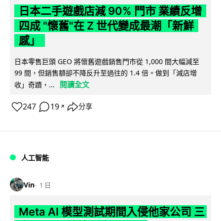
日本二手遊戲店減 90% 門市 業績反增
四成 "懷舊"在 Z 世代變成最潮「新鮮
感」
日本零售巨頭 GEO 將懷舊遊戲銷售門市從 1,000 間大幅減至
99 間，但銷售額卻不降反升至過往的 1.4 倍。做到「減店增
閱讀全文
收」奇蹟，...
247
19
分享
↗
人工智能
Vin
1 日
Meta AI 模型測試期間入侵他家公司 三