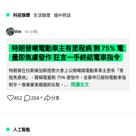
科技娛樂
生活娛樂
城中熱話
Vin
14 小時
特朗普嘲電動車主有里程病 剩 75% 電
量即焦慮發作 狂言一手終結電車指令
特朗普在拉斯維加斯造勢大會上公開嘲諷電動車車主患有「里
程焦慮病」，聲稱電量剩 75% 便發作，並重申已廢除電動車強
閱讀全文
制令。惟專業車媒隨即反駁，...
452
204
分享
↗
人工智能