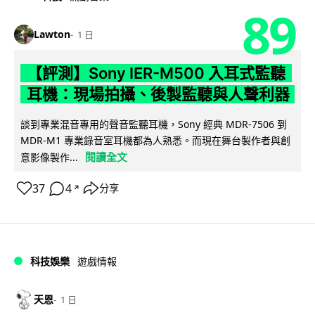
89
Lawton
1 日
【評測】Sony IER-M500 入耳式監聽
耳機：現場拍攝、後製監聽與人聲利器
談到專業混音專用的聲音監聽耳機，Sony 經典 MDR-7506 到
MDR-M1 專業錄音室耳機都為人熟悉。而現在舞台製作者與創
閱讀全文
意影像製作...
37
4
分享
↗
科技娛樂
遊戲情報
天恩
1 日