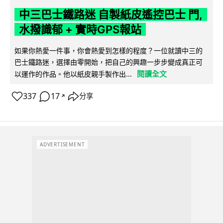
中三巴士鐵路迷 自製紙皮遙控巴士 門,
水撥識郁 + 實時GPS報站
如果你熱愛一件事，你會熱愛到怎樣的程度？一位就讀中三的
巴士鐵路迷，選擇由零開始，把自己的興趣一步步變成真正可
閱讀全文
以運作的作品。他以紙皮親手製作出...
337
17
分享
↗
ADVERTISEMENT