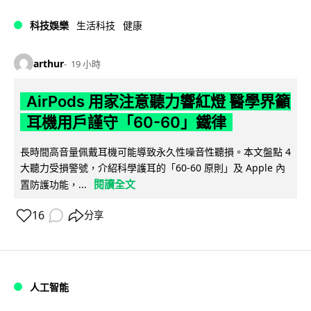
科技娛樂
生活科技
健康
arthur
19 小時
AirPods 用家注意聽力響紅燈 醫學界籲
耳機用戶謹守「60-60」鐵律
長時間高音量佩戴耳機可能導致永久性噪音性聽損。本文盤點 4
大聽力受損警號，介紹科學護耳的「60-60 原則」及 Apple 內
閱讀全文
置防護功能，...
16
分享
人工智能