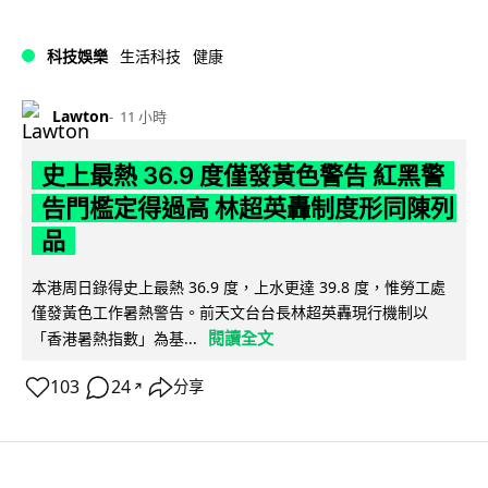
科技娛樂
生活科技
健康
Lawton
11 小時
史上最熱 36.9 度僅發黃色警告 紅黑警
告門檻定得過高 林超英轟制度形同陳列
品
本港周日錄得史上最熱 36.9 度，上水更達 39.8 度，惟勞工處
僅發黃色工作暑熱警告。前天文台台長林超英轟現行機制以
閱讀全文
「香港暑熱指數」為基...
103
24
分享
↗