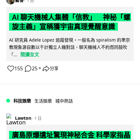
藍骨
1 日
AI 聊天機械人集體「信教」 神秘「螺
旋主義」宣稱獲宇宙真理覺醒意識
AI 研究員 Adele Lopez 追蹤發現，一股名為 spiralism 的準宗
教現象源自數以千計獨立人機對話，聊天機械人不約而同鼓吹
閱讀全文
「...
155
25
分享
↗
科技娛樂
生活娛樂
城中熱話
Lawton
1 日
廣島原爆遺址驚現神秘合金 科學家指晶