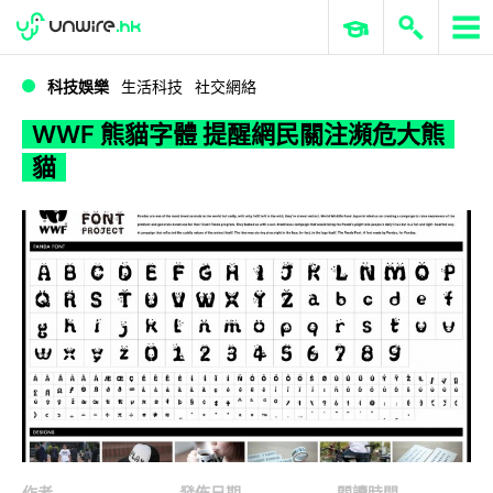
WWDC 2026
GenAI 與雲端科技專區
ERP 與商業 AI
WWF 熊貓字體 提醒網民關注瀕危大熊貓
科技娛樂
生活科技
社交網絡
WWF 熊貓字體 提醒網民關注瀕危大熊
貓
作者
發佈日期
閱讀時間