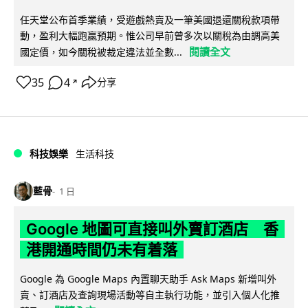
任天堂公布首季業績，受遊戲熱賣及一筆美國退還關稅款項帶
動，盈利大幅跑贏預期。惟公司早前曾多次以關稅為由調高美
閱讀全文
國定價，如今關稅被裁定違法並全數...
35
4
分享
↗
科技娛樂
生活科技
藍骨
1 日
Google 地圖可直接叫外賣訂酒店 香
港開通時間仍未有着落
Google 為 Google Maps 內置聊天助手 Ask Maps 新增叫外
賣、訂酒店及查詢現場活動等自主執行功能，並引入個人化推