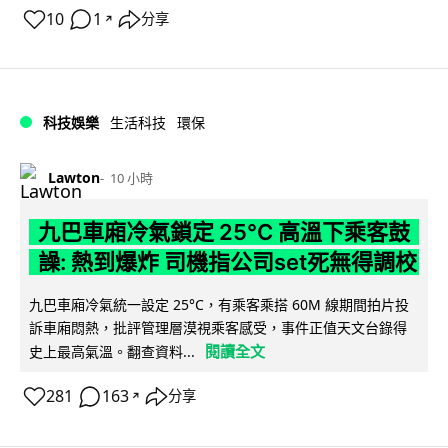
10
1
分享
↗
科技娛樂
生活科技
環保
Lawton
10 小時
九巴車廂冷氣鎖定 25°C 高溫下乘客鼓
譟: 熱到爆炸 司機指公司set死無得調校
九巴車廂冷氣統一設定 25°C，有乘客乘搭 60M 線期間拍片投
訴車廂悶熱，批評管理層漠視乘客感受，事件正值天文台錄得
閱讀全文
史上最高氣溫。翻查資料...
281
163
分享
↗