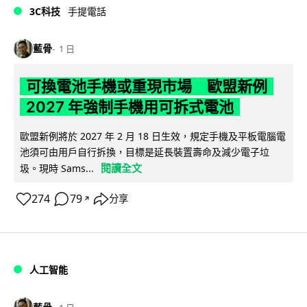
3C科技
手提電話
藍骨
1 日
可換電池手機或重現市場 歐盟新例
2027 年強制手機用可拆式電池
歐盟新例將於 2027 年 2 月 18 日生效，規定手機及平板電腦電
池須可由用戶自行拆換，目標是延長裝置壽命及減少電子垃
閱讀全文
圾。現時 Sams...
274
79
分享
↗
人工智能