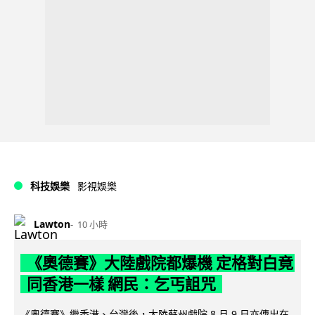
科技娛樂
影視娛樂
Lawton
10 小時
《奧德賽》大陸戲院都爆機 定格對白竟
同香港一樣 網民：乞丐詛咒
《奧德賽》繼香港、台灣後，大陸蘇州戲院 8 月 9 日亦傳出在