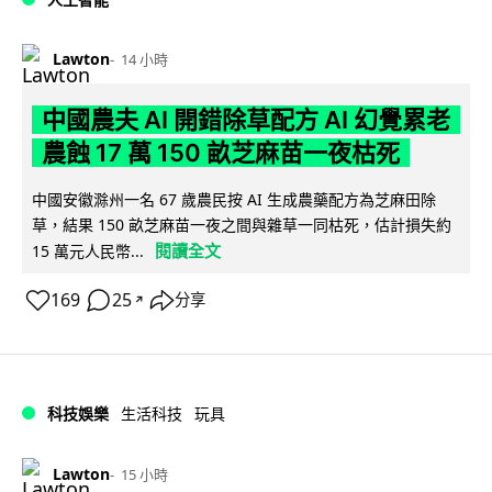
Lawton
14 小時
中國農夫 AI 開錯除草配方 AI 幻覺累老
農蝕 17 萬 150 畝芝麻苗一夜枯死
中國安徽滁州一名 67 歲農民按 AI 生成農藥配方為芝麻田除
草，結果 150 畝芝麻苗一夜之間與雜草一同枯死，估計損失約
閱讀全文
15 萬元人民幣...
169
25
分享
↗
科技娛樂
生活科技
玩具
Lawton
15 小時