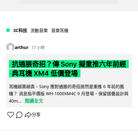
3C科技
流動音樂
音樂耳機
arthur
17 小時
抗通脹奇招？傳 Sony 擬重推六年前經
典耳機 XM4 低價登場
耳機越賣越貴，Sony 應對通脹的奇招居然是重推 6 年前的舊
機？ 消息指平價版 WH-1000XM4C 9 月登場，保留摺疊設計與
閱讀全文
40m...
分享