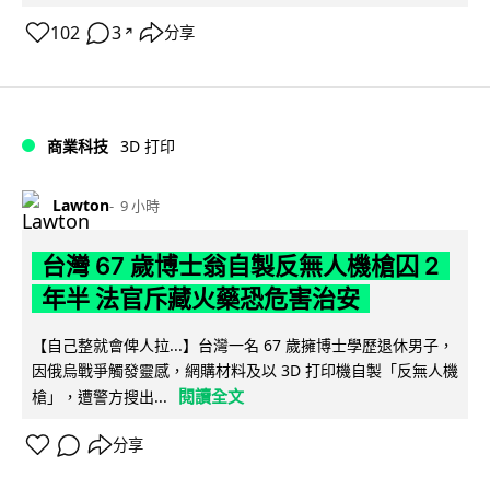
102
3
分享
↗
商業科技
3D 打印
Lawton
9 小時
台灣 67 歲博士翁自製反無人機槍囚 2
年半 法官斥藏火藥恐危害治安
【自己整就會俾人拉...】台灣一名 67 歲擁博士學歷退休男子，
因俄烏戰爭觸發靈感，網購材料及以 3D 打印機自製「反無人機
閱讀全文
槍」，遭警方搜出...
分享