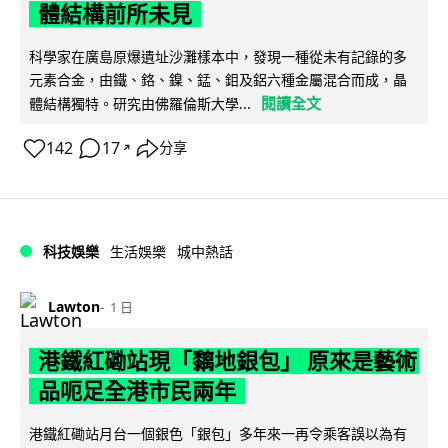
體結構前所未見
科學家在廣島原爆遺址沙灘樣本中，發現一種從未有記錄的多
元素合金，由鐵、鉻、鎳、錳、鉬及鋁六種金屬混合而成，晶
閱讀全文
體結構獨特。研究由佛羅倫斯大學...
142
17
分享
↗
科技娛樂
生活娛樂
城中熱話
Lawton
1 日
港鐵紅磡站現「黐地銀包」 原來是藝術
品呃足全港市民兩年
港鐵紅磡站月台一個銀色「銀包」多年來一再令乘客誤以為有