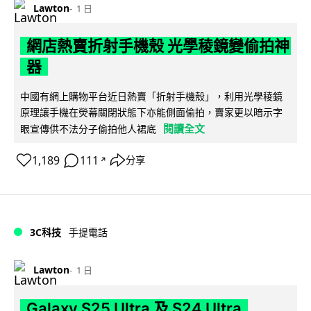
Lawton
1 日
網店熱賣折射手機殼 光學稜鏡變偷拍神
器
中國有網上購物平台近日熱賣「折射手機殼」，利用光學稜鏡
原理讓手機在熒幕關閉狀態下亦能側面偷拍，賣家更以暗示字
閱讀全文
眼宣傳供不法分子偷拍他人裙底
1,189
111
分享
↗
3C科技
手提電話
Lawton
1 日
Galaxy S25 Ultra 及 S24 Ultra