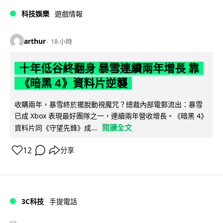
科技娛樂
遊戲情報
arthur
18 小時
十年低谷終翻身 暴雪連續兩年增長 靠
《暗黑 4》資料片逆襲
收購兩年，暴雪終於擺脫動視魔咒？總裁內部電郵流出：暴雪
已成 Xbox 表現最好團隊之一，連續兩年營收增長。《暗黑 4》
閱讀全文
資料片同《守望先鋒》成...
12
分享
3C科技
手提電話