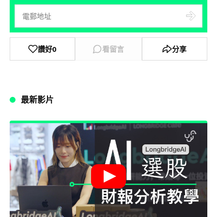
讚好
0
看留言
分享
最新影片