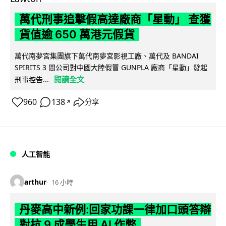
萬代刑事追擊假高達廠商「星動」 查獲
貨值逾 650 萬港元假貨
萬代南夢宮集團旗下萬代南夢宮影視工廠、萬代及 BANDAI
SPIRITS 3 間公司對中國大陸假冒 GUNPLA 廠商「星動」發起
閱讀全文
刑事控告...
960
138
分享
↗
人工智能
arthur
16 小時
丹麥高中新例:回家功課一律加口頭答辯
對抗 9 成學生用 AI 作弊