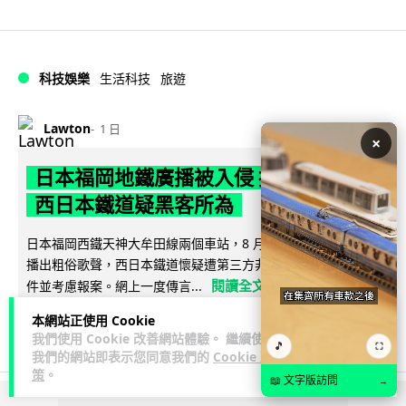
科技娛樂
生活科技
旅遊
Lawton
1 日
×
日本福岡地鐵廣播被入侵 播不雅歌曲
西日本鐵道疑黑客所為
日本福岡西鐵天神大牟田線兩個車站，8 月 4 日廣播系統離奇
播出粗俗歌聲，西日本鐵道懷疑遭第三方非法入侵，正調查事
閱讀全文
件並考慮報案。網上一度傳言...
本網站正使用 Cookie
40
2
分享
↗
我們使用 Cookie 改善網站體驗。 繼續使用
🎵
⛶
我們的網站即表示您同意我們的
Cookie 政
策
。
📖 文字版訪問
→