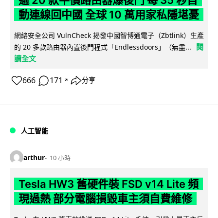
逾 20 款平價路由器爆後門 每 35 秒自
動連線回中國 全球 10 萬用家私隱堪憂
網絡安全公司 VulnCheck 揭發中國智博通電子（Zbtlink）生產
閱
的 20 多款路由器內置後門程式「Endlessdoors」（無盡...
讀全文
666
171
分享
↗
人工智能
arthur
10 小時
Tesla HW3 舊硬件裝 FSD v14 Lite 頻
現過熱 部分電腦損毀車主須自費維修