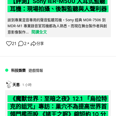
【評測】Sony IER-M500 入耳式監聽
耳機：現場拍攝、後製監聽與人聲利器
談到專業混音專用的聲音監聽耳機，Sony 經典 MDR-7506 到
MDR-M1 專業錄音室耳機都為人熟悉。而現在舞台製作者與創
閱讀全文
意影像製作...
21
2
分享
↗
科技娛樂
遊戲情報
天恩
1 小時
《魔獸世界：至暗之夜》12.1 「烏拉特
克的詛咒」專訪：巢穴不為提高世界首
領門檻而設 《諸王之眠》縮短約 10 分