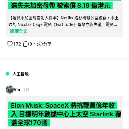
遺失未加密母帶 被索償 8.19 億港元
【唔見未加密母帶咁大件事】Netflix 洛杉磯辦公室被竊，未上
映的 Nicolas Cage 電影《Fortitude》母帶亦告失蹤。電影...
閱讀全文
172
9
分享
↗
人工智能
Vin
1 日
Elon Musk: SpaceX 將挑戰萬億年收
入 目標明年數據中心上太空 Starlink 覆
蓋全球170國