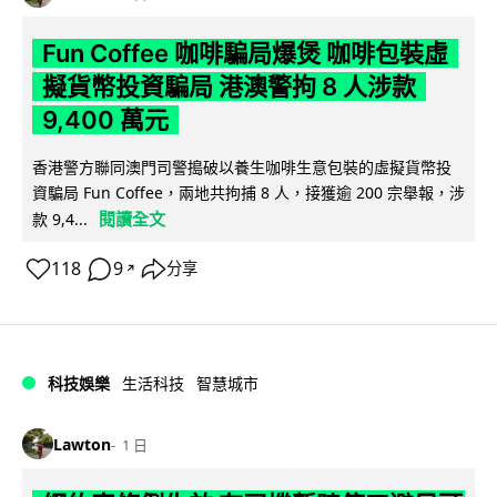
Fun Coffee 咖啡騙局爆煲 咖啡包裝虛
擬貨幣投資騙局 港澳警拘 8 人涉款
9,400 萬元
香港警方聯同澳門司警搗破以養生咖啡生意包裝的虛擬貨幣投
資騙局 Fun Coffee，兩地共拘捕 8 人，接獲逾 200 宗舉報，涉
閱讀全文
款 9,4...
118
9
分享
↗
科技娛樂
生活科技
智慧城市
Lawton
1 日