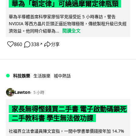
華為「韜定律」可繞過摩爾定律瓶頸
華為半導體首席科學家廖恒罕見接受近 5 小時專訪，警告
NVIDIA 等西方晶片巨頭正逼近物理極限，傳統製程升級已失經
閱讀全文
濟效益。他同時介紹華為...
860
338
分享
↗
科技娛樂
生活娛樂
城中熱話
Lawton
5 小時
家長無得慳錢買二手書 電子啟動碼鎖死
二手教科書 學生無法做功課
社福界立法會議員陳文宜指，一間中學書單價錢按年加 14.7%