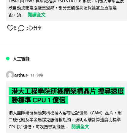
Tesla 向 HW3 舊車款推送 FSD v14 Lite 系統，引發大量車主反
映自動駕駛電腦嚴重過熱，部分更觸發高溫保護甚至直接燒
閱讀全文
毀，須...
6
分享
人工智能
arthur
11 小時
港大工程學院研極簡架構晶片 搜尋速度
勝標準 CPU 1 億倍
港大團隊研發極簡架構模擬內容尋址記憶體（CAM）晶片，用
二硫化鉬及半金屬銻克服傳輸瓶頸，漢明距離計算速度比標準
閱讀全文
CPU快1億倍，每次搜尋耗能低...