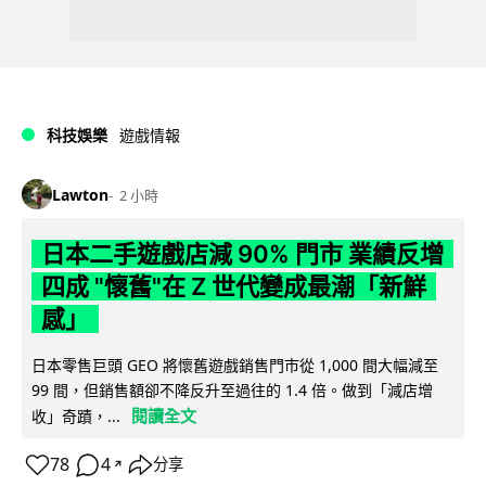
科技娛樂
遊戲情報
Lawton
2 小時
日本二手遊戲店減 90% 門市 業績反增
四成 "懷舊"在 Z 世代變成最潮「新鮮
感」
日本零售巨頭 GEO 將懷舊遊戲銷售門市從 1,000 間大幅減至
99 間，但銷售額卻不降反升至過往的 1.4 倍。做到「減店增
閱讀全文
收」奇蹟，...
78
4
分享
↗