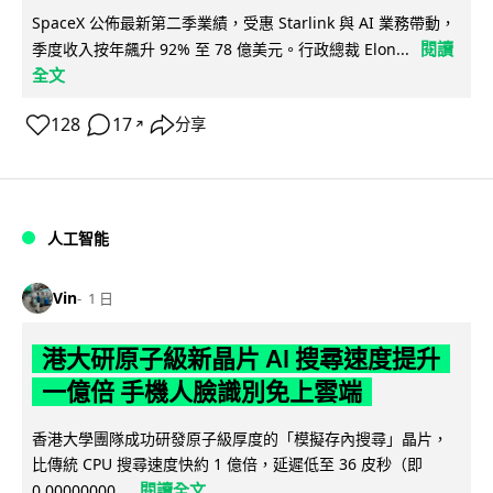
SpaceX 公佈最新第二季業績，受惠 Starlink 與 AI 業務帶動，
閱讀
季度收入按年飆升 92% 至 78 億美元。行政總裁 Elon...
全文
128
17
分享
↗
人工智能
Vin
1 日
港大研原子級新晶片 AI 搜尋速度提升
一億倍 手機人臉識別免上雲端
香港大學團隊成功研發原子級厚度的「模擬存內搜尋」晶片，
比傳統 CPU 搜尋速度快約 1 億倍，延遲低至 36 皮秒（即
閱讀全文
0.00000000...