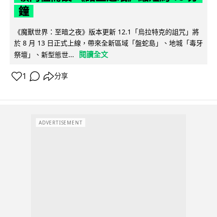
鐘
《魔獸世界：至暗之夜》版本更新 12.1「烏拉特克的詛咒」將
於 8 月 13 日正式上線，帶來全新區域「盤蛇島」、地城「毒牙
閱讀全文
祭壇」、新型態世...
1
分享
ADVERTISEMENT