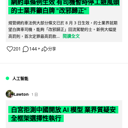
網約車條例生效 有司機暫時停工避風頭
的士業界籲白牌 "改邪歸正"
規管網約車法例大部分條文已於 8 月 3 日生效，的士業界就期
望白牌車司機，能夠「改邪歸正」回流駕駛的士。新例大幅提
閱讀全文
高罰則，首次定罪最高罰款...
201
144
分享
↗
人工智能
Lawton
1 日
白宮拒測中國開放 AI 模型 業界質疑安
全框架選擇性執行