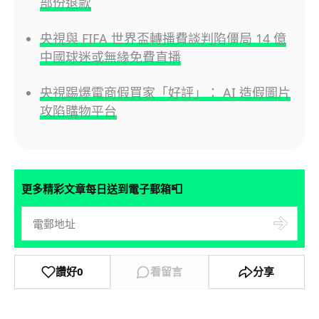
部份退款
央視與 FIFA 世界盃轉播費談判陷僵局 14 億
中國球迷或無緣免費直播
央視踢爆電商假買家「好評」： AI 造假圖片
攻陷購物平台
📮
更多精彩文章每日送到電子郵箱
讚好
0
看留言
分享