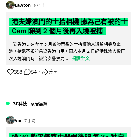
Lawton
6 小時
港夫婦澳門的士拾相機 據為己有被的士
Cam 睇到 2 個月後再入境被捕
一對香港夫婦今年 5 月遊澳門乘的士拾獲他人遺留相機及電
池，拾遺不報並帶返香港自用。兩人本月 2 日經港珠澳大橋再
閱讀全文
次入境澳門時，被治安警察局...
358
54
分享
↗
3C科技
家居無線
Vin
7 小時