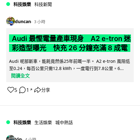
科技娛樂
科技新聞
duncan
3 小時
Audi 最慳電量產車現身 A2 e-tron 迷
彩造型曝光 快充 26 分鐘充滿 8 成電
Audi 呢部新車，能耗竟然係25年前嘅一半。 A2 e-tron 風阻低
至0.24，每百公里只需12.8 kWh，一度電行到7.8公里。6...
閱讀全文
5
1
分享
↗
科技娛樂
生活娛樂
城中熱話
Vin
4 小時