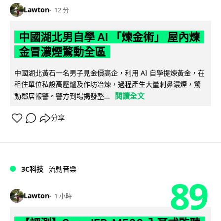
Lawton
12 分
中國湖北男自學 AI 「煉金術」 屋內煉
金冒濃煙驚動全區
中國湖北黃石一名男子見金價高企，利用 AI 自學提煉黃金，在
租住單位私設高壓爐及作坊冶煉，過程產生大量刺鼻濃煙，驚
閱讀全文
動鄰居報警。警方到場揭發整...
分享
3C科技
流動音樂
89
Lawton
1 小時