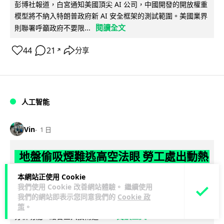
彭博社報道，白宮通知美國頂尖 AI 公司，中國開發的開放權重
模型將不納入特朗普政府新 AI 安全框架的測試範圍。美國業界
閱讀全文
則聯署呼籲政府不要限...
44
21
分享
↗
人工智能
Vin
1 日
地盤偷吸煙難逃高空法眼 勞工處出動熱
感無人機 擬加 AI 人臉識別精準執法
本網站正使用 Cookie
我們使用 Cookie 改善網站體驗。 繼續使用
勞工處投入配備熱感應鏡頭的小型無人機進行高空巡邏以打擊
我們的網站即表示您同意我們的
Cookie 政
地盤違例吸煙，並正研究於未來一年內引入 AI 人臉識別與行為
策
。
閱讀全文
分析功能，結合三大技術進一...