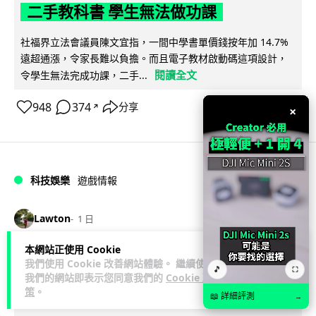
二手教科書 學生無法做功課
社福界立法會議員陳文宜指，一間中學書單價錢按年加 14.7%
遠超通漲，令家長難以負擔。而且電子教材啟動碼這項設計，
閱讀全文
令學生無法完成功課，二手...
948
374
分享
↗
×
科技娛樂
遊戲情報
Lawton
1 日
本網站正使用 Cookie
PlayStation 確認停產實體光碟 包裝印
我們使用 Cookie 改善網站體驗。 繼續使用
🎵
⛶
出重要通告 2028 年 1 月後不出光碟遊
我們的網站即表示您同意我們的
Cookie 政
策
。
戲
📖 詳細評測
→