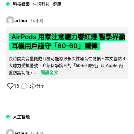
科技娛樂
生活科技
健康
arthur
14 小時
AirPods 用家注意聽力響紅燈 醫學界籲
耳機用戶謹守「60-60」鐵律
長時間高音量佩戴耳機可能導致永久性噪音性聽損。本文盤點 4
大聽力受損警號，介紹科學護耳的「60-60 原則」及 Apple 內
閱讀全文
置防護功能，...
16
分享
人工智能
arthur
14 小時