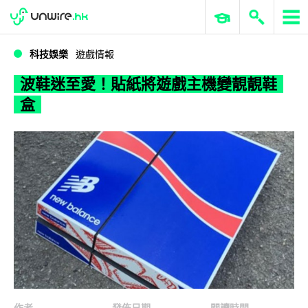
WWDC 2026
GenAI 與雲端科技專區
ERP 與商業 AI
波鞋迷至愛！貼紙將遊戲主機變靚靚鞋盒
科技娛樂
遊戲情報
波鞋迷至愛！貼紙將遊戲主機變靚靚鞋
盒
作者
發佈日期
閱讀時間