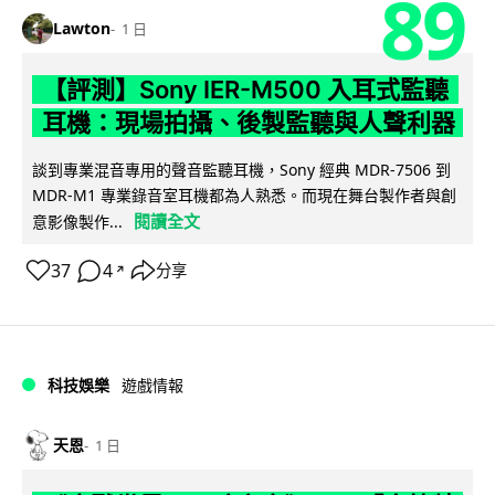
89
Lawton
1 日
【評測】Sony IER-M500 入耳式監聽
耳機：現場拍攝、後製監聽與人聲利器
談到專業混音專用的聲音監聽耳機，Sony 經典 MDR-7506 到
MDR-M1 專業錄音室耳機都為人熟悉。而現在舞台製作者與創
閱讀全文
意影像製作...
37
4
分享
↗
科技娛樂
遊戲情報
天恩
1 日