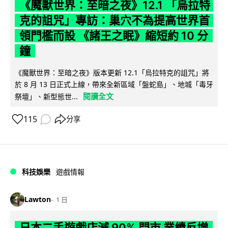
《魔獸世界：至暗之夜》12.1 「烏拉特
克的詛咒」專訪：巢穴不為提高世界首
領門檻而設 《諸王之眠》縮短約 10 分
鐘
《魔獸世界：至暗之夜》版本更新 12.1「烏拉特克的詛咒」將
於 8 月 13 日正式上線，帶來全新區域「盤蛇島」、地城「毒牙
閱讀全文
祭壇」、新型態世...
115
分享
科技娛樂
遊戲情報
Lawton
1 日
日本二手遊戲店減 90% 門市 業績反增