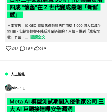
四成 "懷舊"在 Z 世代變成最潮「新鮮
感」
日本零售巨頭 GEO 將懷舊遊戲銷售門市從 1,000 間大幅減至
99 間，但銷售額卻不降反升至過往的 1.4 倍。做到「減店增
閱讀全文
收」奇蹟，...
247
19
分享
↗
人工智能
Vin
1 日
Meta AI 模型測試期間入侵他家公司 三
大 AI 巨頭接連曝安全漏洞