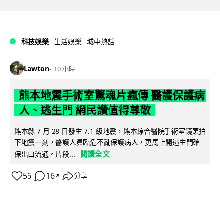
科技娛樂
生活娛樂
城中熱話
Lawton
10 小時
熊本地震手術室驚魂片瘋傳 醫護保護病
人、逃生門 網民讚值得尊敬
熊本縣 7 月 28 日發生 7.1 級地震，熊本綜合醫院手術室鏡頭拍
下地震一刻，醫護人員臨危不亂保護病人，更馬上開逃生門確
閱讀全文
保出口流通。片段...
56
16
分享
↗