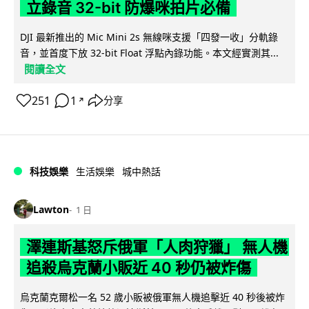
立錄音 32-bit 防爆咪拍片必備
DJI 最新推出的 Mic Mini 2s 無線咪支援「四發一收」分軌錄
音，並首度下放 32-bit Float 浮點內錄功能。本文經實測其...
閱讀全文
251
1
分享
↗
科技娛樂
生活娛樂
城中熱話
Lawton
1 日
澤連斯基怒斥俄軍「人肉狩獵」 無人機
追殺烏克蘭小販近 40 秒仍被炸傷
烏克蘭克爾松一名 52 歲小販被俄軍無人機追擊近 40 秒後被炸