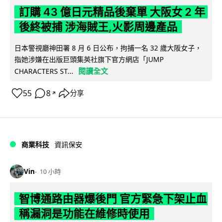
訂購 43 億日元精品後棄單 大阪女 2 年
後終被捕 涉海賊王,火影周邊產品
日本警視廳神田署 8 月 6 日公布，拘捕一名 32 歲大阪女子，
指她涉嫌在出版巨頭集英社旗下官方網店「JUMP
閱讀全文
CHARACTERS ST...
55
8
分享
↗
商業科技
資訊保安
Vin
10 小時
智博通路由器爆後門 官方緊急下架止血
稱漏洞是功能在維修時使用