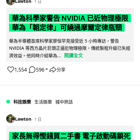
Lawton
1 日
華為科學家警告 NVIDIA 已近物理極限
華為「韜定律」可繞過摩爾定律瓶頸
華為半導體首席科學家廖恒罕見接受近 5 小時專訪，警告
NVIDIA 等西方晶片巨頭正逼近物理極限，傳統製程升級已失經
閱讀全文
濟效益。他同時介紹華為...
1,554
596
分享
↗
科技娛樂
生活娛樂
城中熱話
Lawton
1 日
家長無得慳錢買二手書 電子啟動碼鎖死