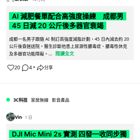
AI 減肥餐單配合高強度操練 成都男
45 日減 20 公斤後多器官衰竭
成都一名男子跟隨 AI 制訂高強度減脂計劃，45 日內減去約 20
公斤後昏迷送院。醫生診斷他患上尿源性膿毒症、膿毒性休克
閱讀全文
及多器官功能障礙。...
20
4
分享
↗
3C科技
家居無線
影音產品
Vin
1 日
DJI Mic Mini 2s 實測 四發一收同步獨