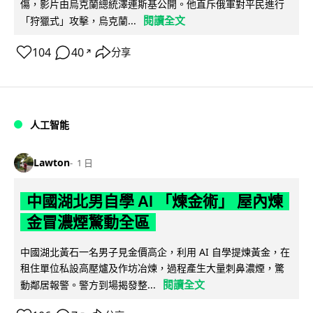
傷，影片由烏克蘭總統澤連斯基公開。他直斥俄軍對平民進行
閱讀全文
「狩獵式」攻擊，烏克蘭...
104
40
分享
↗
人工智能
Lawton
1 日
中國湖北男自學 AI 「煉金術」 屋內煉
金冒濃煙驚動全區
中國湖北黃石一名男子見金價高企，利用 AI 自學提煉黃金，在
租住單位私設高壓爐及作坊冶煉，過程產生大量刺鼻濃煙，驚
閱讀全文
動鄰居報警。警方到場揭發整...