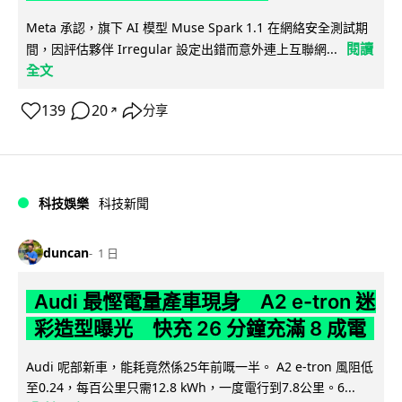
Meta 承認，旗下 AI 模型 Muse Spark 1.1 在網絡安全測試期
閱讀
間，因評估夥伴 Irregular 設定出錯而意外連上互聯網...
全文
139
20
分享
↗
科技娛樂
科技新聞
duncan
1 日
Audi 最慳電量產車現身 A2 e-tron 迷
彩造型曝光 快充 26 分鐘充滿 8 成電
Audi 呢部新車，能耗竟然係25年前嘅一半。 A2 e-tron 風阻低
至0.24，每百公里只需12.8 kWh，一度電行到7.8公里。6...