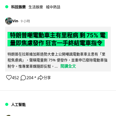
科技娛樂
生活娛樂
城中熱話
Vin
9 小時
特朗普嘲電動車主有里程病 剩 75% 電
量即焦慮發作 狂言一手終結電車指令
特朗普在拉斯維加斯造勢大會上公開嘲諷電動車車主患有「里
程焦慮病」，聲稱電量剩 75% 便發作，並重申已廢除電動車強
閱讀全文
制令。惟專業車媒隨即反駁，...
452
204
分享
↗
人工智能