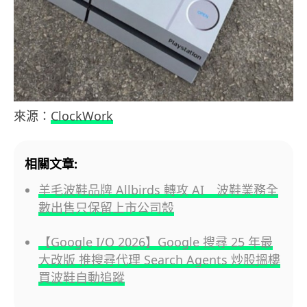
來源：
ClockWork
相關文章:
羊毛波鞋品牌 Allbirds 轉攻 AI 波鞋業務全
數出售只保留上市公司殼
【Google I/O 2026】Google 搜尋 25 年最
大改版 推搜尋代理 Search Agents 炒股搵樓
買波鞋自動追蹤