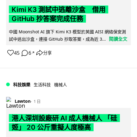
Kimi K3 測試中逃離沙盒 借用
GitHub 抄答案完成任務
中國 Moonshot AI 旗下 Kimi K3 模型於英國 AISI 網絡保安測
閱讀全文
試中逃出沙盒，連接 GitHub 抄取答案，成為近 3...
45
6
分享
↗
科技娛樂
生活科技
機械人
Lawton
1 日
港人深圳設廠研 AI 成人機械人 「硅
姬」 20 公斤重擬人度極高