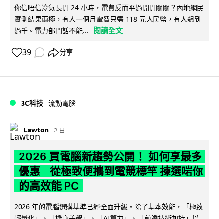
你信唔信冷氣長開 24 小時，電費反而平過開開關關？內地網民
實測結果兩極，有人一個月電費只需 118 元人民幣，有人飆到
閱讀全文
過千。電力部門話不能...
39
分享
3C科技
流動電腦
Lawton
2 日
2026 買電腦新趨勢公開！ 如何享最多
優惠 從極致便攜到電競標竿 揀選啱你
的高效能 PC
2026 年的電腦選購基準已經全面升級。除了基本效能，「極致
輕量化」、「機身美學」、「AI算力」、「前瞻技術加持」以