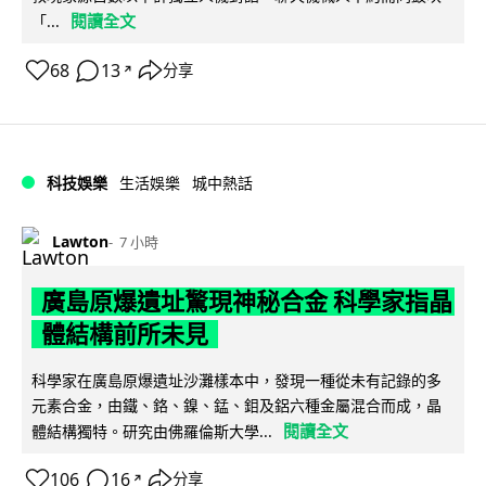
閱讀全文
「...
68
13
分享
↗
科技娛樂
生活娛樂
城中熱話
Lawton
7 小時
廣島原爆遺址驚現神秘合金 科學家指晶
體結構前所未見
科學家在廣島原爆遺址沙灘樣本中，發現一種從未有記錄的多
元素合金，由鐵、鉻、鎳、錳、鉬及鋁六種金屬混合而成，晶
閱讀全文
體結構獨特。研究由佛羅倫斯大學...
106
16
分享
↗