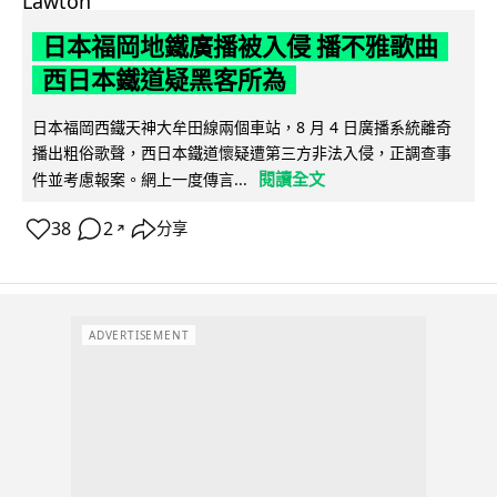
日本福岡地鐵廣播被入侵 播不雅歌曲
西日本鐵道疑黑客所為
日本福岡西鐵天神大牟田線兩個車站，8 月 4 日廣播系統離奇
播出粗俗歌聲，西日本鐵道懷疑遭第三方非法入侵，正調查事
閱讀全文
件並考慮報案。網上一度傳言...
38
2
分享
↗
ADVERTISEMENT