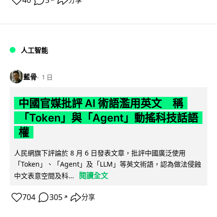
40
5
分享
人工智能
藍骨
1 日
中國官媒批評 AI 術語濫用英文 稱
「Token」與「Agent」動搖科技話語
權
人民網旗下評論於 8 月 6 日發表文章，批評中國廣泛使用
「Token」、「Agent」及「LLM」等英文術語，認為做法侵蝕
閱讀全文
中文表意空間及科...
704
305
分享
↗