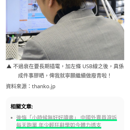
▲ 不過衰在要長期插電，加左條 USB線之後，真係
成件事膠晒，俾我就寧願繼續做廢青啦！
資料來源：thanko.jp
相關文章:
後悔「小時候無好好讀書」 中國外賣員淚訴
每天跑單 年少輕狂辭學如今體力透支