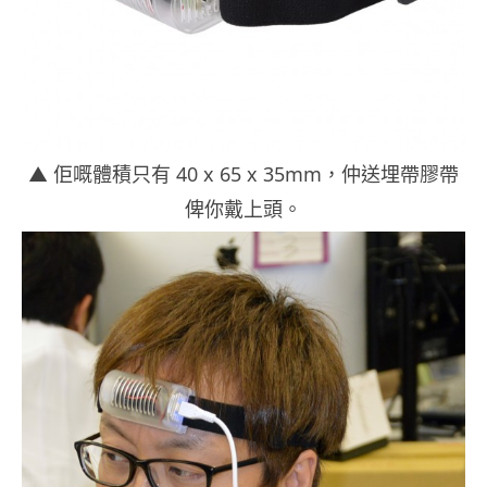
▲ 佢嘅體積只有 40 x 65 x 35mm，仲送埋帶膠帶
俾你戴上頭。