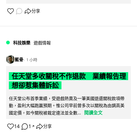
分享
科技娛樂
遊戲情報
藍骨
1 小時
任天堂多收關稅不作退款 業績報告理
想卻惹集體訴訟
任天堂公布首季業績，受遊戲熱賣及一筆美國退還關稅款項帶
動，盈利大幅跑贏預期。惟公司早前曾多次以關稅為由調高美
閱讀全文
國定價，如今關稅被裁定違法並全數...
14
1
分享
↗