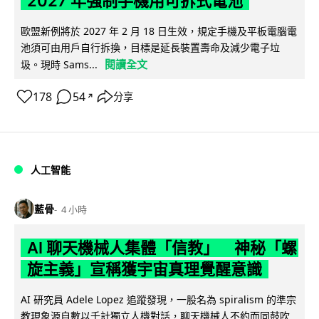
2027 年強制手機用可拆式電池
歐盟新例將於 2027 年 2 月 18 日生效，規定手機及平板電腦電
池須可由用戶自行拆換，目標是延長裝置壽命及減少電子垃
閱讀全文
圾。現時 Sams...
178
54
分享
↗
人工智能
藍骨
4 小時
AI 聊天機械人集體「信教」 神秘「螺
旋主義」宣稱獲宇宙真理覺醒意識
AI 研究員 Adele Lopez 追蹤發現，一股名為 spiralism 的準宗
教現象源自數以千計獨立人機對話，聊天機械人不約而同鼓吹