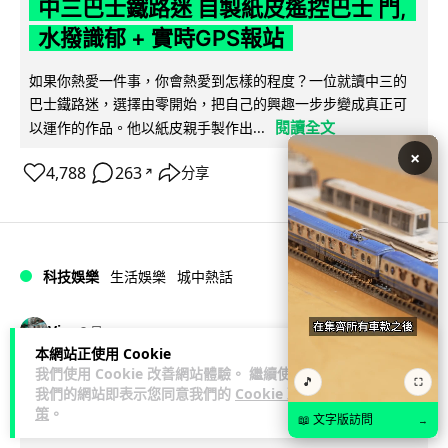
中三巴士鐵路迷 自製紙皮遙控巴士 門,
水撥識郁 + 實時GPS報站
如果你熱愛一件事，你會熱愛到怎樣的程度？一位就讀中三的
巴士鐵路迷，選擇由零開始，把自己的興趣一步步變成真正可
閱讀全文
以運作的作品。他以紙皮親手製作出...
×
4,788
263
分享
↗
科技娛樂
生活娛樂
城中熱話
Vin
2 日
本網站正使用 Cookie
我們使用 Cookie 改善網站體驗。 繼續使用
iPhone 加速撤出中國 印度成新機主要
🎵
⛶
我們的網站即表示您同意我們的
Cookie 政
基地 上年組裝增至5500萬部
策
。
📖 文字版訪問
→