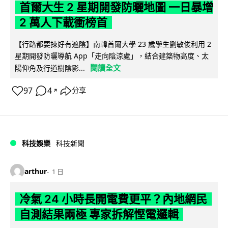
首爾大生 2 星期開發防曬地圖 一日暴增
2 萬人下載衝榜首
【行路都要揀好有遮陰】南韓首爾大學 23 歲學生劉敏俊利用 2
星期開發防曬導航 App「走向陰涼處」，結合建築物高度、太
閱讀全文
陽仰角及行道樹陰影...
97
4
分享
↗
科技娛樂
科技新聞
arthur
1 日
冷氣 24 小時長開電費更平？內地網民
自測結果兩極 專家拆解慳電邏輯