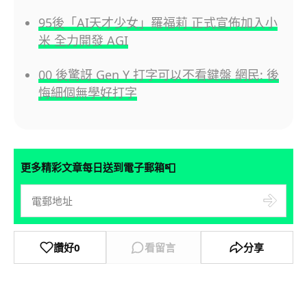
95後「AI天才少女」羅福莉 正式宣佈加入小
米 全力開發 AGI
00 後驚訝 Gen Y 打字可以不看鍵盤 網民: 後
悔細個無學好打字
📮
更多精彩文章每日送到電子郵箱
讚好
0
看留言
分享