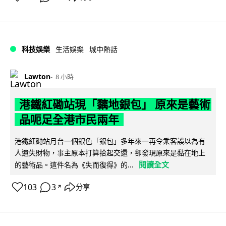
科技娛樂
生活娛樂
城中熱話
Lawton
8 小時
港鐵紅磡站現「黐地銀包」 原來是藝術
品呃足全港市民兩年
港鐵紅磡站月台一個銀色「銀包」多年來一再令乘客誤以為有
人遺失財物，事主原本打算拾起交還，卻發現原來是黏在地上
閱讀全文
的藝術品。這件名為《失而復得》的...
103
3
分享
↗