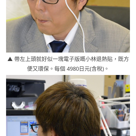
▲ 帶左上頭就好似一塊電子版嘅小林退熱貼，既方
便又環保。每個 4980日元(含稅)。