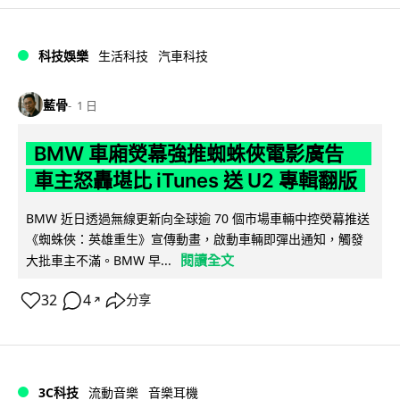
科技娛樂
生活科技
汽車科技
藍骨
1 日
BMW 車廂熒幕強推蜘蛛俠電影廣告
車主怒轟堪比 iTunes 送 U2 專輯翻版
BMW 近日透過無線更新向全球逾 70 個市場車輛中控熒幕推送
《蜘蛛俠：英雄重生》宣傳動畫，啟動車輛即彈出通知，觸發
閱讀全文
大批車主不滿。BMW 早...
32
4
分享
↗
3C科技
流動音樂
音樂耳機