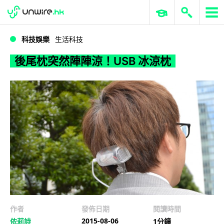
WWDC 2026
GenAI 與雲端科技專區
ERP 與商業 AI
後尾枕突然陣陣涼！USB 冰涼枕
科技娛樂
生活科技
後尾枕突然陣陣涼！USB 冰涼枕
作者
發佈日期
閱讀時間
2015-08-06
依莉詩
1分鐘