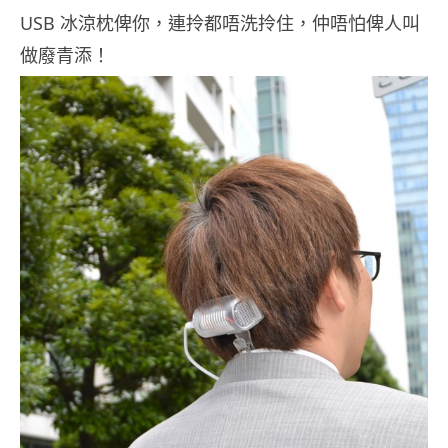
USB 冰涼枕俾你，連拎都唔洗拎住，仲唔怕俾人叫
做廢青添！