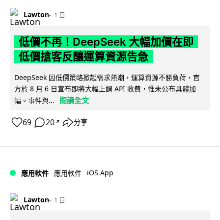
Lawton
1 日
低價不再！DeepSeek 大幅加價在即
低價搶客反釀運算資源告急
DeepSeek 因低價策略掀起需求熱潮，運算資源不勝負荷，官
方於 8 月 6 日宣布即將大幅上調 API 收費，惟未公布具體加
閱讀全文
幅。事件與...
69
20
分享
↗
iOS App
應用軟件
應用軟件
Lawton
1 日