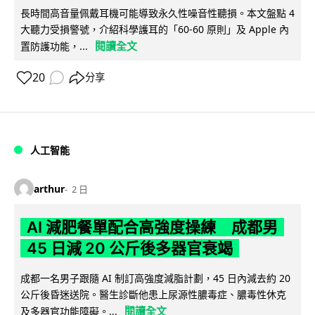
長時間高音量佩戴耳機可能導致永久性噪音性聽損。本文盤點 4
大聽力受損警號，介紹科學護耳的「60-60 原則」及 Apple 內
閱讀全文
置防護功能，...
20
分享
人工智能
arthur
2 日
AI 減肥餐單配合高強度操練 成都男
45 日減 20 公斤後多器官衰竭
成都一名男子跟隨 AI 制訂高強度減脂計劃，45 日內減去約 20
公斤後昏迷送院。醫生診斷他患上尿源性膿毒症、膿毒性休克
閱讀全文
及多器官功能障礙。...