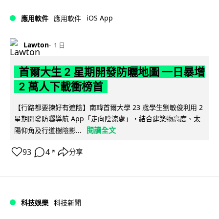
iOS App
應用軟件
應用軟件
Lawton
1 日
首爾大生 2 星期開發防曬地圖 一日暴增
2 萬人下載衝榜首
【行路都要揀好有遮陰】南韓首爾大學 23 歲學生劉敏俊利用 2
星期開發防曬導航 App「走向陰涼處」，結合建築物高度、太
閱讀全文
陽仰角及行道樹陰影...
93
4
分享
↗
科技娛樂
科技新聞