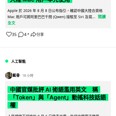
Apple 於 2026 年 8 月 8 日公布指引，確認中國大陸合資格
閱讀
Mac 用戶可將阿里巴巴千問 (Qwen) 接駁至 Siri 及寫...
全文
35
4
分享
↗
人工智能
藍骨
18 小時
中國官媒批評 AI 術語濫用英文 稱
「Token」與「Agent」動搖科技話語
權