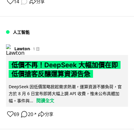
14
分享
人工智能
Lawton
1 日
低價不再！DeepSeek 大幅加價在即
低價搶客反釀運算資源告急
DeepSeek 因低價策略掀起需求熱潮，運算資源不勝負荷，官
方於 8 月 6 日宣布即將大幅上調 API 收費，惟未公布具體加
閱讀全文
幅。事件與...
69
20
分享
↗