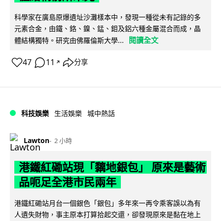
科學家在廣島原爆遺址沙灘樣本中，發現一種從未有記錄的多
元素合金，由鐵、鉻、鎳、錳、鉬及鋁六種金屬混合而成，晶
閱讀全文
體結構獨特。研究由佛羅倫斯大學...
47
11
分享
↗
科技娛樂
生活娛樂
城中熱話
Lawton
2 小時
港鐵紅磡站現「黐地銀包」 原來是藝術
品呃足全港市民兩年
港鐵紅磡站月台一個銀色「銀包」多年來一再令乘客誤以為有
人遺失財物，事主原本打算拾起交還，卻發現原來是黏在地上