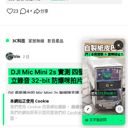
23
4
分享
↗
3C科技
家居無線
影音產品
×
Vin
2 日
DJI Mic Mini 2s 實測 四發一收同步獨
立錄音 32-bit 防爆咪拍片必備
DJI 最新推出的 Mic Mini 2s 無線咪支援「四發一收」分軌錄
音，並首度下放 32-bit Float 浮點內錄功能。本文經實測其...
本網站正使用 Cookie
閱讀全文
我們使用 Cookie 改善網站體驗。 繼續使用
🎵
⛶
我們的網站即表示您同意我們的
Cookie 政
策
。
253
1
分享
↗
📖 文字版訪問
→