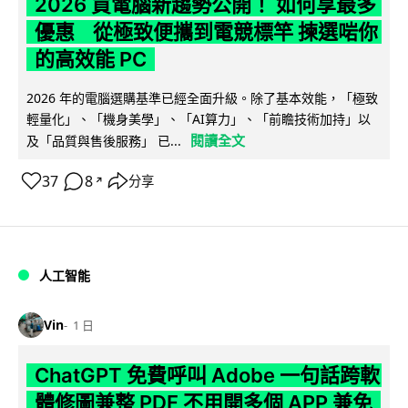
2026 買電腦新趨勢公開！ 如何享最多
優惠 從極致便攜到電競標竿 揀選啱你
的高效能 PC
2026 年的電腦選購基準已經全面升級。除了基本效能，「極致
輕量化」、「機身美學」、「AI算力」、「前瞻技術加持」以
閱讀全文
及「品質與售後服務」 已...
37
8
分享
↗
人工智能
Vin
1 日
ChatGPT 免費呼叫 Adobe 一句話跨軟
體修圖兼整 PDF 不用開多個 APP 兼免