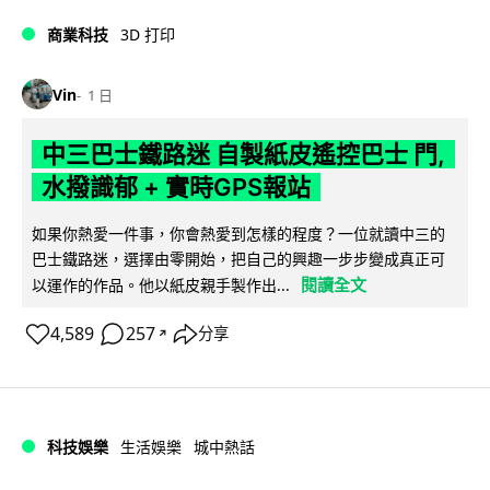
商業科技
3D 打印
Vin
1 日
中三巴士鐵路迷 自製紙皮遙控巴士 門,
水撥識郁 + 實時GPS報站
如果你熱愛一件事，你會熱愛到怎樣的程度？一位就讀中三的
巴士鐵路迷，選擇由零開始，把自己的興趣一步步變成真正可
閱讀全文
以運作的作品。他以紙皮親手製作出...
4,589
257
分享
↗
科技娛樂
生活娛樂
城中熱話