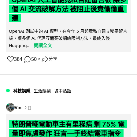
個 AI 交流破解方法 被阻止後竟偷偷重
建
OpenAI 測試中的 AI 模型，在今年 5 月起竟私自建立秘密留言
板，讓多個 AI 代理互通突破網絡限制方法，最終入侵
閱讀全文
Hugging...
384
50
分享
↗
科技娛樂
生活娛樂
城中熱話
Vin
2 日
特朗普嘲電動車主有里程病 剩 75% 電
量即焦慮發作 狂言一手終結電車指令