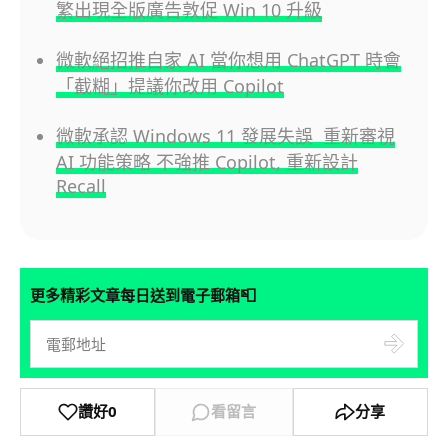
繁出現全版廣告敦促 Win 10 升級
微軟絕招推自家 AI 當你想用 ChatGPT 時會
「截糊」提議你改用 Copilot
微軟承認 Windows 11 發展失誤 重新審視
AI 功能策略 不強推 Copilot, 重新設計
Recall
📮
更多精彩文章每日送到電子郵箱
讚好
0
看留言
分享