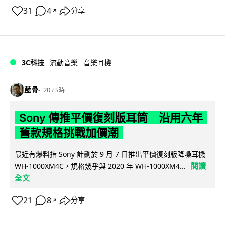
31
4
分享
↗
3C科技
流動音樂
音樂耳機
藍骨
20 小時
Sony 傳推平價復刻版耳筒 沿用六年
舊款規格挑戰加價潮
最近有爆料指 Sony 計劃於 9 月 7 日推出平價復刻版降噪耳機
閱讀
WH-1000XM4C，規格幾乎與 2020 年 WH-1000XM4...
全文
21
8
分享
↗