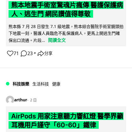
熊本地震手術室驚魂片瘋傳 醫護保護病
人、逃生門 網民讚值得尊敬
熊本縣 7 月 28 日發生 7.1 級地震，熊本綜合醫院手術室鏡頭拍
下地震一刻，醫護人員臨危不亂保護病人，更馬上開逃生門確
閱讀全文
保出口流通。片段...
71
23
分享
↗
科技娛樂
生活科技
健康
arthur
2 日
AirPods 用家注意聽力響紅燈 醫學界籲
耳機用戶謹守「60-60」鐵律