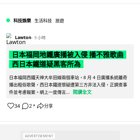
科技娛樂
生活科技
旅遊
Lawton
5 小時
日本福岡地鐵廣播被入侵 播不雅歌曲
西日本鐵道疑黑客所為
日本福岡西鐵天神大牟田線兩個車站，8 月 4 日廣播系統離奇
播出粗俗歌聲，西日本鐵道懷疑遭第三方非法入侵，正調查事
閱讀全文
件並考慮報案。網上一度傳言...
34
2
分享
↗
ADVERTISEMENT