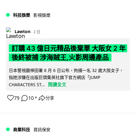
科技娛樂
影視娛樂
Lawton
2 日
訂購 43 億日元精品後棄單 大阪女 2 年
後終被捕 涉海賊王,火影周邊產品
日本警視廳神田署 8 月 6 日公布，拘捕一名 32 歲大阪女子，
指她涉嫌在出版巨頭集英社旗下官方網店「JUMP
閱讀全文
CHARACTERS ST...
79
10
分享
↗
商業科技
資訊保安