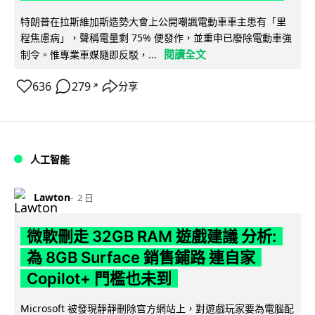
特朗普在拉斯維加斯造勢大會上公開嘲諷電動車車主患有「里
程焦慮病」，聲稱電量剩 75% 便發作，並重申已廢除電動車強
閱讀全文
制令。惟專業車媒隨即反駁，...
636
279
分享
↗
人工智能
Lawton
2 日
微軟刪走 32GB RAM 遊戲建議 分析:
為 8GB Surface 銷售鋪路 連自家
Copilot+ 門檻也未到
Microsoft 被發現靜靜刪除官方網站上，對遊戲玩家要為電腦配