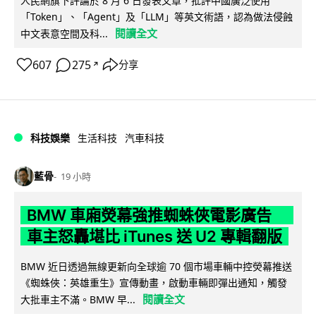
人民網旗下評論於 8 月 6 日發表文章，批評中國廣泛使用
「Token」、「Agent」及「LLM」等英文術語，認為做法侵蝕
閱讀全文
中文表意空間及科...
607
275
分享
↗
科技娛樂
生活科技
汽車科技
藍骨
19 小時
BMW 車廂熒幕強推蜘蛛俠電影廣告
車主怒轟堪比 iTunes 送 U2 專輯翻版
BMW 近日透過無線更新向全球逾 70 個市場車輛中控熒幕推送
《蜘蛛俠：英雄重生》宣傳動畫，啟動車輛即彈出通知，觸發
閱讀全文
大批車主不滿。BMW 早...