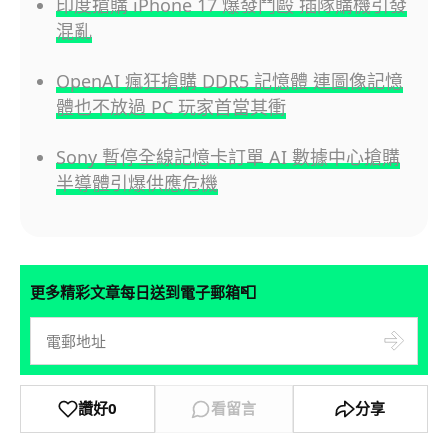
印度搶購 iPhone 17 爆發鬥毆 插隊購機引發
混亂
OpenAI 瘋狂搶購 DDR5 記憶體 連圖像記憶
體也不放過 PC 玩家首當其衝
Sony 暫停全線記憶卡訂單 AI 數據中心搶購
半導體引爆供應危機
📮
更多精彩文章每日送到電子郵箱
讚好
0
看留言
分享