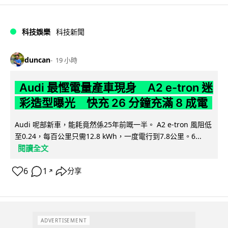
科技娛樂
科技新聞
duncan
19 小時
Audi 最慳電量產車現身 A2 e-tron 迷
彩造型曝光 快充 26 分鐘充滿 8 成電
Audi 呢部新車，能耗竟然係25年前嘅一半。 A2 e-tron 風阻低
至0.24，每百公里只需12.8 kWh，一度電行到7.8公里。6...
閱讀全文
6
1
分享
↗
ADVERTISEMENT