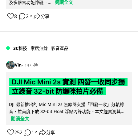
閱讀全文
及多器官功能障礙。...
8
2
分享
↗
3C科技
家居無線
影音產品
Vin
14 小時
DJI Mic Mini 2s 實測 四發一收同步獨
立錄音 32-bit 防爆咪拍片必備
DJI 最新推出的 Mic Mini 2s 無線咪支援「四發一收」分軌錄
音，並首度下放 32-bit Float 浮點內錄功能。本文經實測其...
閱讀全文
252
1
分享
↗