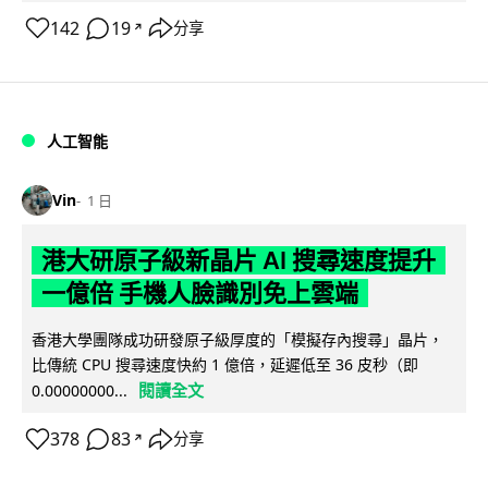
142
19
分享
↗
人工智能
Vin
1 日
港大研原子級新晶片 AI 搜尋速度提升
一億倍 手機人臉識別免上雲端
香港大學團隊成功研發原子級厚度的「模擬存內搜尋」晶片，
比傳統 CPU 搜尋速度快約 1 億倍，延遲低至 36 皮秒（即
閱讀全文
0.00000000...
378
83
分享
↗