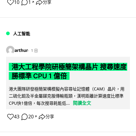
10
1
分享
↗
人工智能
arthur
1 日
港大工程學院研極簡架構晶片 搜尋速度
勝標準 CPU 1 億倍
港大團隊研發極簡架構模擬內容尋址記憶體（CAM）晶片，用
二硫化鉬及半金屬銻克服傳輸瓶頸，漢明距離計算速度比標準
閱讀全文
CPU快1億倍，每次搜尋耗能低...
43
20
分享
↗