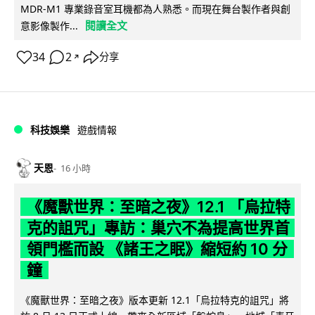
MDR-M1 專業錄音室耳機都為人熟悉。而現在舞台製作者與創
閱讀全文
意影像製作...
34
2
分享
↗
科技娛樂
遊戲情報
天恩
16 小時
《魔獸世界：至暗之夜》12.1 「烏拉特
克的詛咒」專訪：巢穴不為提高世界首
領門檻而設 《諸王之眠》縮短約 10 分
鐘
《魔獸世界：至暗之夜》版本更新 12.1「烏拉特克的詛咒」將