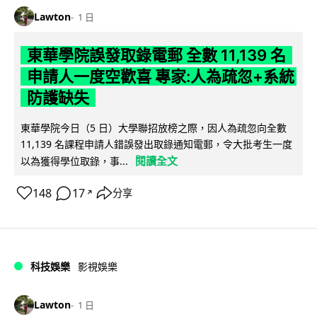
Lawton
1 日
東華學院誤發取錄電郵 全數 11,139 名
申請人一度空歡喜 專家:人為疏忽+系統
防護缺失
東華學院今日（5 日）大學聯招放榜之際，因人為疏忽向全數
11,139 名課程申請人錯誤發出取錄通知電郵，令大批考生一度
閱讀全文
以為獲得學位取錄，事...
148
17
分享
↗
科技娛樂
影視娛樂
Lawton
1 日