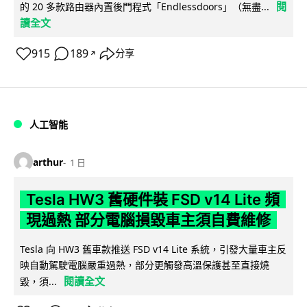
閱
的 20 多款路由器內置後門程式「Endlessdoors」（無盡...
讀全文
915
189
分享
↗
人工智能
arthur
1 日
Tesla HW3 舊硬件裝 FSD v14 Lite 頻
現過熱 部分電腦損毀車主須自費維修
Tesla 向 HW3 舊車款推送 FSD v14 Lite 系統，引發大量車主反
映自動駕駛電腦嚴重過熱，部分更觸發高溫保護甚至直接燒
閱讀全文
毀，須...