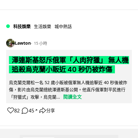
科技娛樂
生活娛樂
城中熱話
Lawton
15 小時
澤連斯基怒斥俄軍「人肉狩獵」 無人機
追殺烏克蘭小販近 40 秒仍被炸傷
烏克蘭克爾松一名 52 歲小販被俄軍無人機追擊近 40 秒後被炸
傷，影片由烏克蘭總統澤連斯基公開。他直斥俄軍對平民進行
閱讀全文
「狩獵式」攻擊，烏克蘭...
82
45
分享
↗