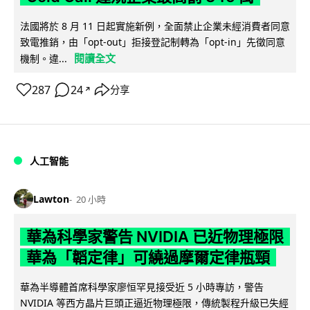
法國將於 8 月 11 日起實施新例，全面禁止企業未經消費者同意
致電推銷，由「opt-out」拒接登記制轉為「opt-in」先徵同意
閱讀全文
機制。違...
287
24
分享
↗
人工智能
Lawton
20 小時
華為科學家警告 NVIDIA 已近物理極限
華為「韜定律」可繞過摩爾定律瓶頸
華為半導體首席科學家廖恒罕見接受近 5 小時專訪，警告
NVIDIA 等西方晶片巨頭正逼近物理極限，傳統製程升級已失經