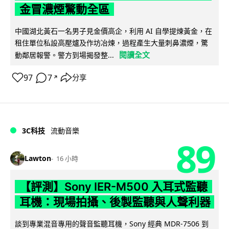
金冒濃煙驚動全區
中國湖北黃石一名男子見金價高企，利用 AI 自學提煉黃金，在
租住單位私設高壓爐及作坊冶煉，過程產生大量刺鼻濃煙，驚
閱讀全文
動鄰居報警。警方到場揭發整...
97
7
分享
↗
3C科技
流動音樂
89
Lawton
16 小時
【評測】Sony IER-M500 入耳式監聽
耳機：現場拍攝、後製監聽與人聲利器
談到專業混音專用的聲音監聽耳機，Sony 經典 MDR-7506 到