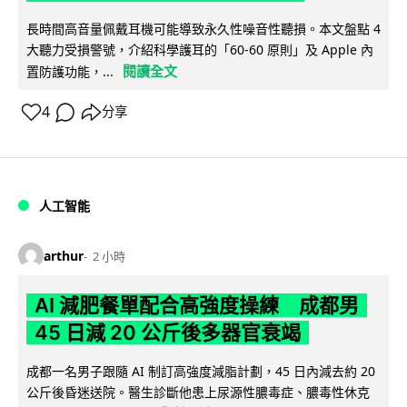
長時間高音量佩戴耳機可能導致永久性噪音性聽損。本文盤點 4
大聽力受損警號，介紹科學護耳的「60-60 原則」及 Apple 內
閱讀全文
置防護功能，...
4
分享
人工智能
arthur
2 小時
AI 減肥餐單配合高強度操練 成都男
45 日減 20 公斤後多器官衰竭
成都一名男子跟隨 AI 制訂高強度減脂計劃，45 日內減去約 20
公斤後昏迷送院。醫生診斷他患上尿源性膿毒症、膿毒性休克