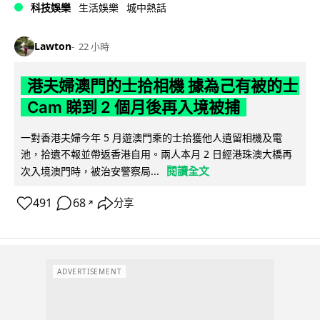
科技娛樂
生活娛樂
城中熱話
Lawton
22 小時
港夫婦澳門的士拾相機 據為己有被的士
Cam 睇到 2 個月後再入境被捕
一對香港夫婦今年 5 月遊澳門乘的士拾獲他人遺留相機及電
池，拾遺不報並帶返香港自用。兩人本月 2 日經港珠澳大橋再
閱讀全文
次入境澳門時，被治安警察局...
491
68
分享
↗
ADVERTISEMENT