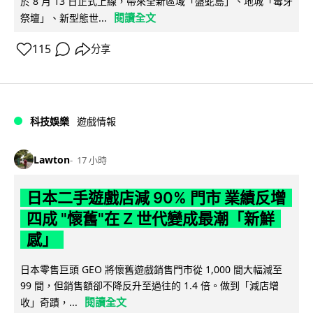
於 8 月 13 日正式上線，帶來全新區域「盤蛇島」、地城「毒牙
閱讀全文
祭壇」、新型態世...
115
分享
科技娛樂
遊戲情報
Lawton
17 小時
日本二手遊戲店減 90% 門市 業績反增
四成 "懷舊"在 Z 世代變成最潮「新鮮
感」
日本零售巨頭 GEO 將懷舊遊戲銷售門市從 1,000 間大幅減至
99 間，但銷售額卻不降反升至過往的 1.4 倍。做到「減店增
閱讀全文
收」奇蹟，...