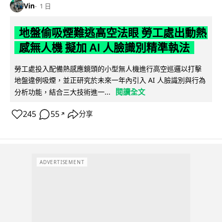
Vin
1 日
地盤偷吸煙難逃高空法眼 勞工處出動熱
感無人機 擬加 AI 人臉識別精準執法
勞工處投入配備熱感應鏡頭的小型無人機進行高空巡邏以打擊
地盤違例吸煙，並正研究於未來一年內引入 AI 人臉識別與行為
閱讀全文
分析功能，結合三大技術進一...
245
55
分享
↗
ADVERTISEMENT