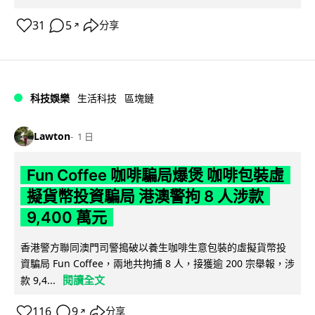
31
5
分享
↗
科技娛樂
生活科技
區塊鏈
Lawton
1 日
Fun Coffee 咖啡騙局爆煲 咖啡包裝虛
擬貨幣投資騙局 港澳警拘 8 人涉款
9,400 萬元
香港警方聯同澳門司警搗破以養生咖啡生意包裝的虛擬貨幣投
資騙局 Fun Coffee，兩地共拘捕 8 人，接獲逾 200 宗舉報，涉
閱讀全文
款 9,4...
116
9
分享
↗