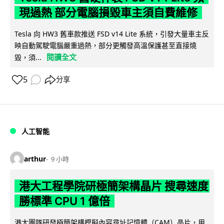
現過熱 部分電腦損毀車主須自費維修
Tesla 向 HW3 舊車款推送 FSD v14 Lite 系統，引發大量車主反
映自動駕駛電腦嚴重過熱，部分更觸發高溫保護甚至直接燒
閱讀全文
毀，須...
5
分享
人工智能
arthur
9 小時
港大工程學院研極簡架構晶片 搜尋速度
勝標準 CPU 1 億倍
港大團隊研發極簡架構模擬內容尋址記憶體（CAM）晶片，用