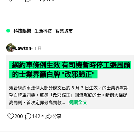
科技娛樂
生活科技
智慧城市
Lawton
1 日
網約車條例生效 有司機暫時停工避風頭
的士業界籲白牌 "改邪歸正"
規管網約車法例大部分條文已於 8 月 3 日生效，的士業界就期
望白牌車司機，能夠「改邪歸正」回流駕駛的士。新例大幅提
閱讀全文
高罰則，首次定罪最高罰款...
200
142
分享
↗