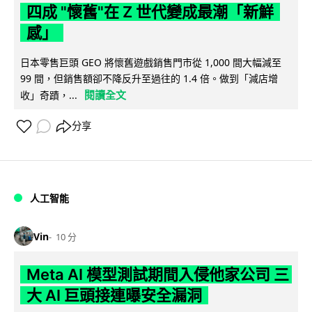
四成 "懷舊"在 Z 世代變成最潮「新鮮
感」
日本零售巨頭 GEO 將懷舊遊戲銷售門市從 1,000 間大幅減至
99 間，但銷售額卻不降反升至過往的 1.4 倍。做到「減店增
閱讀全文
收」奇蹟，...
分享
人工智能
Vin
10 分
Meta AI 模型測試期間入侵他家公司 三
大 AI 巨頭接連曝安全漏洞