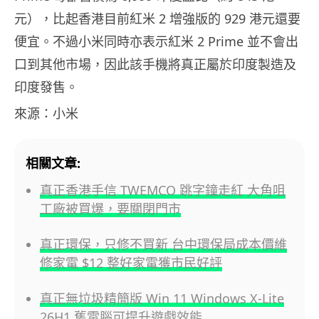
元），比起香港目前紅米 2 增強版的 929 港元還要
便宜。不過小米同時亦表示紅米 2 Prime 並不會出
口到其他市場，因此該手機將真正屬於印度製造及
印度發售。
來源：小米
相關文章:
真正香港手信 TWEMCO 跳字鐘走紅 大角咀
工廠被買爆，要關閉門市
真正環保，只修不買新 台中環保局成本價維
修家電 $12 整好家電獲市民好評
真正無垃圾精簡版 Win 11 Windows X-Lite
26H1 舊電腦可提升遊戲效能