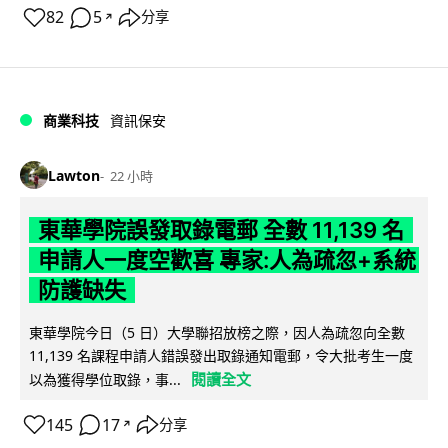
82
5
分享
↗
商業科技
資訊保安
Lawton
22 小時
東華學院誤發取錄電郵 全數 11,139 名
申請人一度空歡喜 專家:人為疏忽+系統
防護缺失
東華學院今日（5 日）大學聯招放榜之際，因人為疏忽向全數
11,139 名課程申請人錯誤發出取錄通知電郵，令大批考生一度
閱讀全文
以為獲得學位取錄，事...
145
17
分享
↗