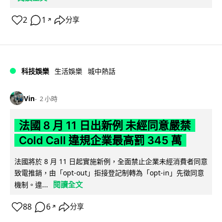
2
1
分享
↗
科技娛樂
生活娛樂
城中熱話
Vin
2 小時
法國 8 月 11 日出新例 未經同意嚴禁
Cold Call 違規企業最高罰 345 萬
法國將於 8 月 11 日起實施新例，全面禁止企業未經消費者同意
致電推銷，由「opt-out」拒接登記制轉為「opt-in」先徵同意
閱讀全文
機制。違...
88
6
分享
↗