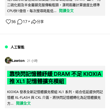
二硫化鉬及半金屬銻克服傳輸瓶頸，漢明距離計算速度比標準
閱讀全文
CPU快1億倍，每次搜尋耗能低...
36
17
分享
↗
人工智能
Lawton
21 小時
靠快閃記憶體紓緩 DRAM 不足 KIOXIA
推 XL1 記憶體擴充模組
KIOXIA 發表全新記憶體擴充模組 XL1 系列，結合低延遲快閃記
憶體 XL-FLASH 與 CXL 介面，將快閃記憶體轉化為記憶體擴充
閱讀全文
方...