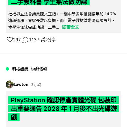
二手教科書 學生無法做功課
社福界立法會議員陳文宜指，一間中學書單價錢按年加 14.7%
遠超通漲，令家長難以負擔。而且電子教材啟動碼這項設計，
閱讀全文
令學生無法完成功課，二手...
297
113
分享
↗
科技娛樂
遊戲情報
Lawton
3 小時
PlayStation 確認停產實體光碟 包裝印
出重要通告 2028 年 1 月後不出光碟遊
戲