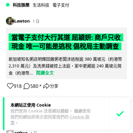
科技娛樂
生活科技
電子支付
Lawton
1 日
當電子支付大行其道 屈穎妍: 商戶只收
現金 唯一可能是逃稅 倡稅局主動調查
新加坡知名粥店明輝田雞粥老闆涉逃稅逾 380 萬坡元（約港幣
2,310 萬元）及洗黑錢被控上法庭，家中更藏逾 240 萬坡元現
閱讀全文
金（約港幣...
918
580
分享
↗
本網站正使用 Cookie
我們使用 Cookie 改善網站體驗。 繼續使用
人工智能
我們的網站即表示您同意我們的
Cookie 政
策
。
arthur