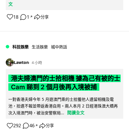
文
18
1
分享
↗
科技娛樂
生活娛樂
城中熱話
Lawton
4 小時
港夫婦澳門的士拾相機 據為己有被的士
Cam 睇到 2 個月後再入境被捕
一對香港夫婦今年 5 月遊澳門乘的士拾獲他人遺留相機及電
池，拾遺不報並帶返香港自用。兩人本月 2 日經港珠澳大橋再
閱讀全文
次入境澳門時，被治安警察局...
292
46
分享
↗