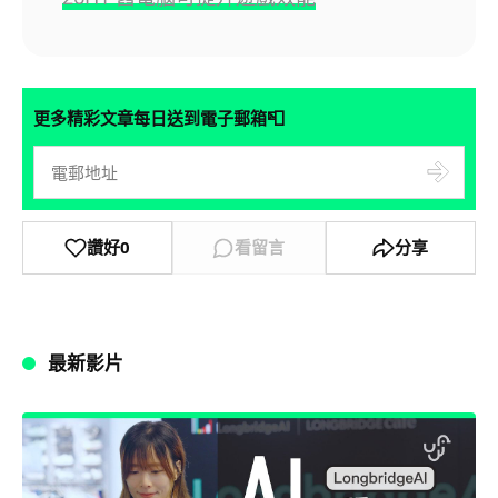
📮
更多精彩文章每日送到電子郵箱
讚好
0
看留言
分享
最新影片