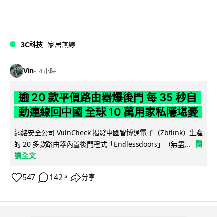
3C科技
家居無線
Vin
4 小時
逾 20 款平價路由器爆後門 每 35 秒自
動連線回中國 全球 10 萬用家私隱堪憂
網絡安全公司 VulnCheck 揭發中國智博通電子（Zbtlink）生產
閱
的 20 多款路由器內置後門程式「Endlessdoors」（無盡...
讀全文
547
142
分享
↗