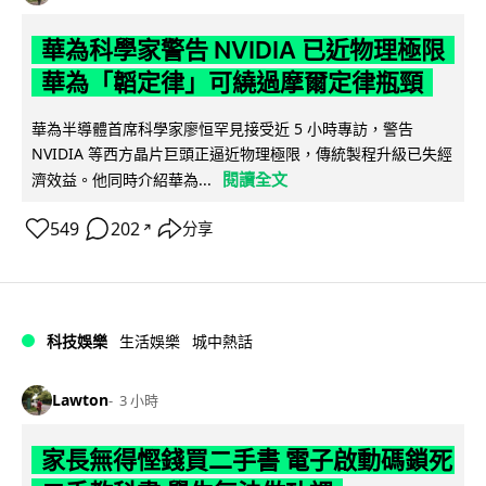
華為科學家警告 NVIDIA 已近物理極限
華為「韜定律」可繞過摩爾定律瓶頸
華為半導體首席科學家廖恒罕見接受近 5 小時專訪，警告
NVIDIA 等西方晶片巨頭正逼近物理極限，傳統製程升級已失經
閱讀全文
濟效益。他同時介紹華為...
549
202
分享
↗
科技娛樂
生活娛樂
城中熱話
Lawton
3 小時
家長無得慳錢買二手書 電子啟動碼鎖死