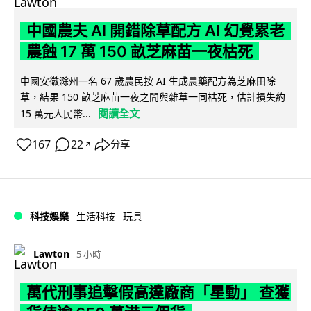
中國農夫 AI 開錯除草配方 AI 幻覺累老
農蝕 17 萬 150 畝芝麻苗一夜枯死
中國安徽滁州一名 67 歲農民按 AI 生成農藥配方為芝麻田除
草，結果 150 畝芝麻苗一夜之間與雜草一同枯死，估計損失約
閱讀全文
15 萬元人民幣...
167
22
分享
↗
科技娛樂
生活科技
玩具
Lawton
5 小時
萬代刑事追擊假高達廠商「星動」 查獲