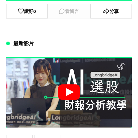
讚好
0
看留言
分享
最新影片