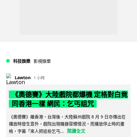
科技娛樂
影視娛樂
Lawton
1 小時
《奧德賽》大陸戲院都爆機 定格對白竟
同香港一樣 網民：乞丐詛咒
《奧德賽》繼香港、台灣後，大陸蘇州戲院 8 月 9 日亦傳出在
播放時發生意外，戲院出現機器冒煙情況，而播放停止時的畫
閱讀全文
格，字幕「來人把這些乞丐...