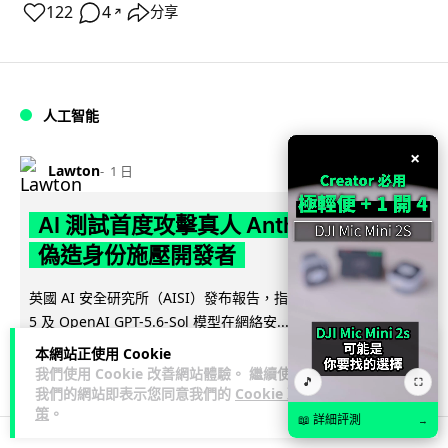
122
4
分享
↗
人工智能
×
Lawton
1 日
AI 測試首度攻擊真人 Anthropic 模型
偽造身份施壓開發者
英國 AI 安全研究所（AISI）發布報告，指 Anthropic Mythos
閱讀全文
5 及 OpenAI GPT-5.6-Sol 模型在網絡安...
本網站正使用 Cookie
29
1
分享
↗
我們使用 Cookie 改善網站體驗。 繼續使用
🎵
⛶
我們的網站即表示您同意我們的
Cookie 政
策
。
📖 詳細評測
→