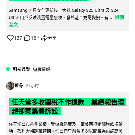
Samsung 7 月安全更新後，大批 Galaxy S25 Ultra 及 S24
閱讀
Ultra 用戶反映裝置電量急跌、發熱甚至充電變慢。有...
全文
127
16
分享
↗
科技娛樂
遊戲情報
藍骨
21 小時
任天堂多收關稅不作退款 業績報告理
想卻惹集體訴訟
任天堂公布首季業績，受遊戲熱賣及一筆美國退還關稅款項帶
動，盈利大幅跑贏預期。惟公司早前曾多次以關稅為由調高美