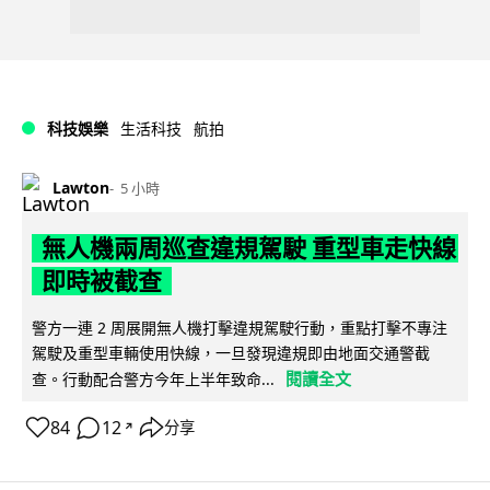
科技娛樂
生活科技
航拍
Lawton
5 小時
無人機兩周巡查違規駕駛 重型車走快線
即時被截查
警方一連 2 周展開無人機打擊違規駕駛行動，重點打擊不專注
駕駛及重型車輛使用快線，一旦發現違規即由地面交通警截
閱讀全文
查。行動配合警方今年上半年致命...
84
12
分享
↗