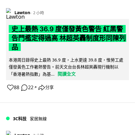
Lawton
2 小時
史上最熱 36.9 度僅發黃色警告 紅黑警
告門檻定得過高 林超英轟制度形同陳列
品
本港周日錄得史上最熱 36.9 度，上水更達 39.8 度，惟勞工處
僅發黃色工作暑熱警告。前天文台台長林超英轟現行機制以
閱讀全文
「香港暑熱指數」為基...
88
22
分享
↗
3C科技
家居無線