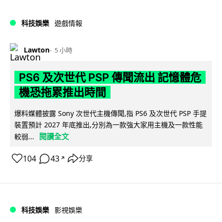
科技娛樂
遊戲情報
Lawton
5 小時
PS6 及次世代 PSP 傳聞流出 記憶體危
機恐拖累推出時間
爆料媒體披露 Sony 次世代主機傳聞,指 PS6 及次世代 PSP 手提
裝置預計 2027 年底推出,分別為一款強大家用主機及一款性能
閱讀全文
較弱...
104
43
分享
↗
科技娛樂
影視娛樂