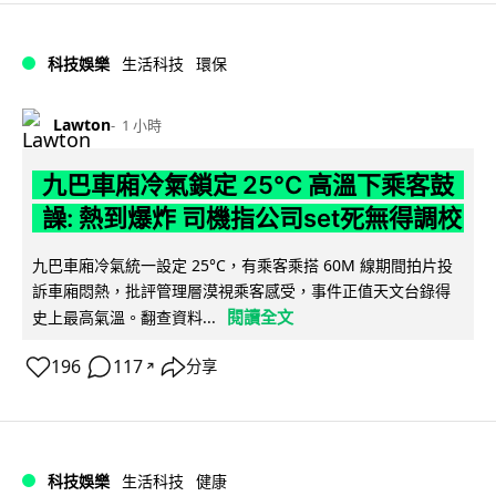
科技娛樂
生活科技
環保
Lawton
1 小時
九巴車廂冷氣鎖定 25°C 高溫下乘客鼓
譟: 熱到爆炸 司機指公司set死無得調校
九巴車廂冷氣統一設定 25°C，有乘客乘搭 60M 線期間拍片投
訴車廂悶熱，批評管理層漠視乘客感受，事件正值天文台錄得
閱讀全文
史上最高氣溫。翻查資料...
196
117
分享
↗
科技娛樂
生活科技
健康