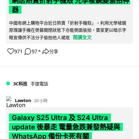
網店熱賣折射手機殼 光學稜鏡變偷拍神
器
中國有網上購物平台近日熱賣「折射手機殼」，利用光學稜鏡
原理讓手機在熒幕關閉狀態下亦能側面偷拍，賣家更以暗示字
閱讀全文
眼宣傳供不法分子偷拍他人裙底
971
97
分享
↗
3C科技
手提電話
Lawton
20 小時
Galaxy S25 Ultra 及 S24 Ultra
update 後暴走 電量急跌兼發熱疑與
WhatsApp 備份卡死有關