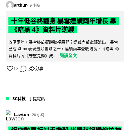
arthur
9 小時
十年低谷終翻身 暴雪連續兩年增長 靠
《暗黑 4》資料片逆襲
收購兩年，暴雪終於擺脫動視魔咒？總裁內部電郵流出：暴雪
已成 Xbox 表現最好團隊之一，連續兩年營收增長。《暗黑 4》
閱讀全文
資料片同《守望先鋒》成...
12
分享
3C科技
手提電話
Lawton
20 小時