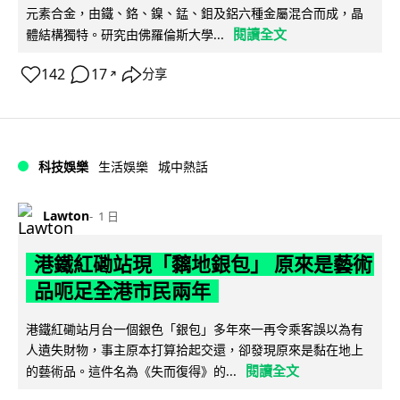
元素合金，由鐵、鉻、鎳、錳、鉬及鋁六種金屬混合而成，晶
閱讀全文
體結構獨特。研究由佛羅倫斯大學...
142
17
分享
↗
科技娛樂
生活娛樂
城中熱話
Lawton
1 日
港鐵紅磡站現「黐地銀包」 原來是藝術
品呃足全港市民兩年
港鐵紅磡站月台一個銀色「銀包」多年來一再令乘客誤以為有
人遺失財物，事主原本打算拾起交還，卻發現原來是黏在地上
閱讀全文
的藝術品。這件名為《失而復得》的...