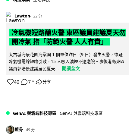
Lawton
22 分
冷氣機短路釀火警 東區議員建議夏天勿
開冷氣 指「防範火警 人人有責」
太古城海景花園海棠閣 1 個單位昨日（9 日）發生火警，懷疑
冷氣機電線短路引致，15 人吸入濃煙不適送院。事後港島東區
閱讀全文
議員郭浩景建議居民夏天...
40
7
分享
↗
GenAI 與雲端科技專區
GenAI 與雲端科技專區
藍骨
49 分