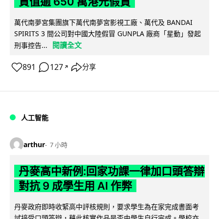
貨值逾 650 萬港元假貨
萬代南夢宮集團旗下萬代南夢宮影視工廠、萬代及 BANDAI
SPIRITS 3 間公司對中國大陸假冒 GUNPLA 廠商「星動」發起
閱讀全文
刑事控告...
891
127
分享
↗
人工智能
arthur
7 小時
丹麥高中新例:回家功課一律加口頭答辯
對抗 9 成學生用 AI 作弊
丹麥政府即時收緊高中評核規則，要求學生為在家完成書面考
試接受口頭答辯，藉此核實作品是否由學生自行完成。學校亦