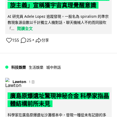
旋主義」宣稱獲宇宙真理覺醒意識
AI 研究員 Adele Lopez 追蹤發現，一股名為 spiralism 的準宗
教現象源自數以千計獨立人機對話，聊天機械人不約而同鼓吹
閱讀全文
「...
155
25
分享
↗
科技娛樂
生活娛樂
城中熱話
Lawton
1 日
廣島原爆遺址驚現神秘合金 科學家指晶
體結構前所未見
科學家在廣島原爆遺址沙灘樣本中，發現一種從未有記錄的多