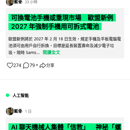
藍骨
23 小時
可換電池手機或重現市場 歐盟新例
2027 年強制手機用可拆式電池
歐盟新例將於 2027 年 2 月 18 日生效，規定手機及平板電腦電
池須可由用戶自行拆換，目標是延長裝置壽命及減少電子垃
閱讀全文
圾。現時 Sams...
274
79
分享
↗
人工智能
藍骨
1 日
AI 聊天機械人集體「信教」 神秘「螺