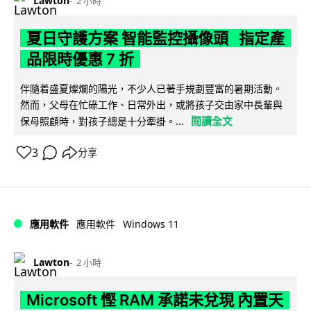
Lawton
2 小時
夏日守護方案 智能監控攝像頭 指定產
品限時優惠 7 折
伴隨着盛夏燦爛的陽光，不少人已著手規劃豐富的暑期活動。
然而，父母在忙碌工作、日常外出，或將孩子交由家中長輩與
閱讀全文
保母照顧時，對孩子總是十分牽掛。...
3
分享
Windows 11
應用軟件
應用軟件
Lawton
2 小時
Microsoft 慳 RAM 承諾未兌現 內置天