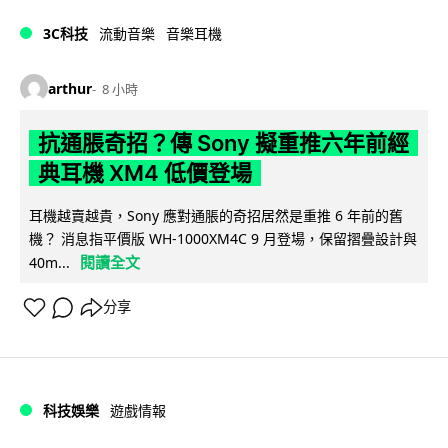
3C科技
流動音樂
音樂耳機
arthur
8 小時
抗通脹奇招？傳 Sony 擬重推六年前經
典耳機 XM4 低價登場
耳機越賣越貴，Sony 應對通脹的奇招居然是重推 6 年前的舊
機？ 消息指平價版 WH-1000XM4C 9 月登場，保留摺疊設計與
閱讀全文
40m...
分享
科技娛樂
遊戲情報