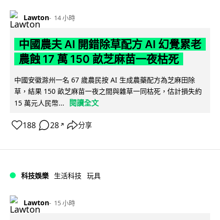
Lawton
14 小時
中國農夫 AI 開錯除草配方 AI 幻覺累老
農蝕 17 萬 150 畝芝麻苗一夜枯死
中國安徽滁州一名 67 歲農民按 AI 生成農藥配方為芝麻田除
草，結果 150 畝芝麻苗一夜之間與雜草一同枯死，估計損失約
閱讀全文
15 萬元人民幣...
188
28
分享
↗
科技娛樂
生活科技
玩具
Lawton
15 小時