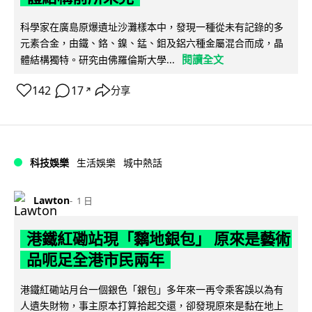
科學家在廣島原爆遺址沙灘樣本中，發現一種從未有記錄的多
元素合金，由鐵、鉻、鎳、錳、鉬及鋁六種金屬混合而成，晶
閱讀全文
體結構獨特。研究由佛羅倫斯大學...
142
17
分享
↗
科技娛樂
生活娛樂
城中熱話
Lawton
1 日
港鐵紅磡站現「黐地銀包」 原來是藝術
品呃足全港市民兩年
港鐵紅磡站月台一個銀色「銀包」多年來一再令乘客誤以為有
人遺失財物，事主原本打算拾起交還，卻發現原來是黏在地上