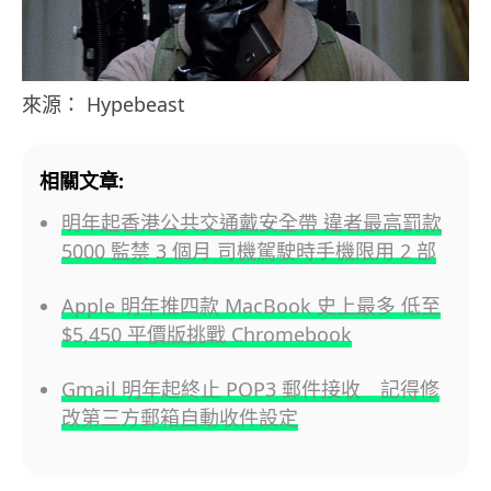
來源： Hypebeast
相關文章:
明年起香港公共交通戴安全帶 違者最高罰款
5000 監禁 3 個月 司機駕駛時手機限用 2 部
Apple 明年推四款 MacBook 史上最多 低至
$5,450 平價版挑戰 Chromebook
Gmail 明年起終止 POP3 郵件接收 記得修
改第三方郵箱自動收件設定