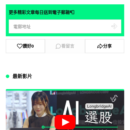
📮
更多精彩文章每日送到電子郵箱
讚好
0
看留言
分享
最新影片