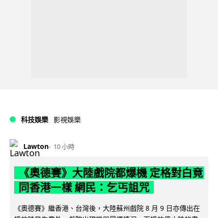
科技娛樂
影視娛樂
Lawton
10 小時
《奧德賽》大陸戲院都爆機 定格對白竟
同香港一樣 網民：乞丐詛咒
《奧德賽》繼香港、台灣後，大陸蘇州戲院 8 月 9 日亦傳出在