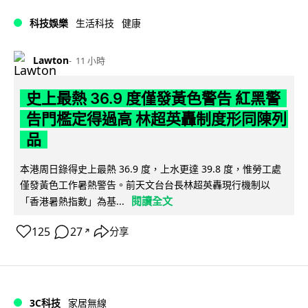
科技娛樂
生活科技
健康
Lawton
11 小時
史上最熱 36.9 度僅發黃色警告 紅黑警
告門檻定得過高 林超英轟制度形同陳列
品
本港周日錄得史上最熱 36.9 度，上水更達 39.8 度，惟勞工處
僅發黃色工作暑熱警告。前天文台台長林超英轟現行機制以
閱讀全文
「香港暑熱指數」為基...
125
27
分享
↗
3C科技
家居無線