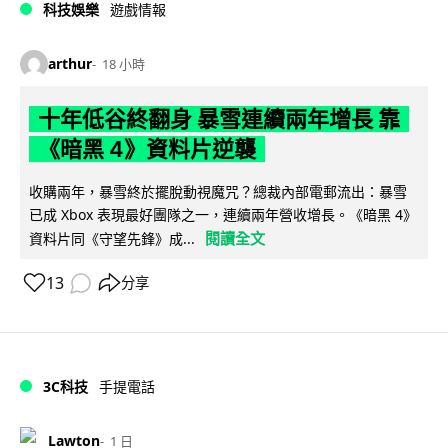
科技娛樂
遊戲情報
arthur
18 小時
十年低谷終翻身 暴雪連續兩年增長 靠
《暗黑 4》資料片逆襲
收購兩年，暴雪終於擺脫動視魔咒？總裁內部電郵流出：暴雪
已成 Xbox 表現最好團隊之一，連續兩年營收增長。《暗黑 4》
閱讀全文
資料片同《守望先鋒》成...
13
分享
3C科技
手提電話
Lawton
1 日