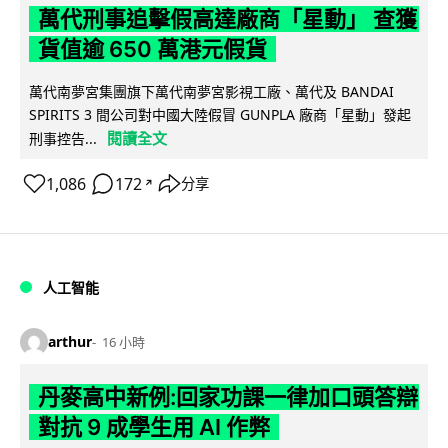
萬代刑事追擊假高達廠商「星動」 查獲
貨值逾 650 萬港元假貨
萬代南夢宮集團旗下萬代南夢宮影視工廠、萬代及 BANDAI
SPIRITS 3 間公司對中國大陸假冒 GUNPLA 廠商「星動」發起
閱讀全文
刑事控告...
1,086
172
分享
↗
人工智能
arthur
16 小時
丹麥高中新例:回家功課一律加口頭答辯
對抗 9 成學生用 AI 作弊