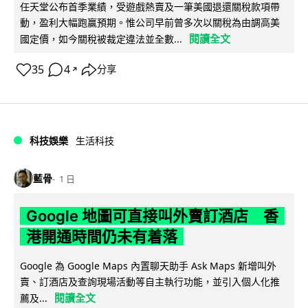
任天堂公布首季業績，受遊戲熱賣及一筆美國退還關稅款項帶
動，盈利大幅跑贏預期。惟公司早前曾多次以關稅為由調高美
閱讀全文
國定價，如今關稅被裁定違法並全數...
35
4
分享
↗
科技娛樂
生活科技
藍骨
1 日
Google 地圖可直接叫外賣訂酒店 香
港開通時間仍未有着落
Google 為 Google Maps 內置聊天助手 Ask Maps 新增叫外
賣、訂酒店及查詢現場活動等自主執行功能，並引入個人化推
閱讀全文
薦及...