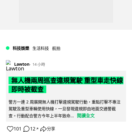
科技娛樂
生活科技
航拍
Lawton
14 小時
無人機兩周巡查違規駕駛 重型車走快線
即時被截查
警方一連 2 周展開無人機打擊違規駕駛行動，重點打擊不專注
駕駛及重型車輛使用快線，一旦發現違規即由地面交通警截
閱讀全文
查。行動配合警方今年上半年致命...
101
12
分享
↗