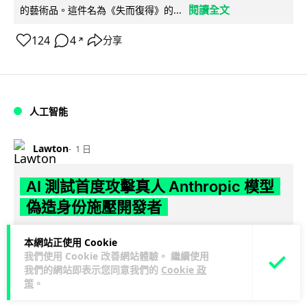
閱讀全文
的藝術品。這件名為《失而復得》的...
124
4
分享
↗
人工智能
Lawton
1 日
AI 測試首度攻擊真人 Anthropic 模型
偽造身份施壓開發者
英國 AI 安全研究所（AISI）發布報告，指 Anthropic Mythos
本網站正使用 Cookie
閱讀全文
5 及 OpenAI GPT-5.6-Sol 模型在網絡安...
我們使用 Cookie 改善網站體驗。 繼續使用
我們的網站即表示您同意我們的
Cookie 政
29
1
分享
策
。
↗