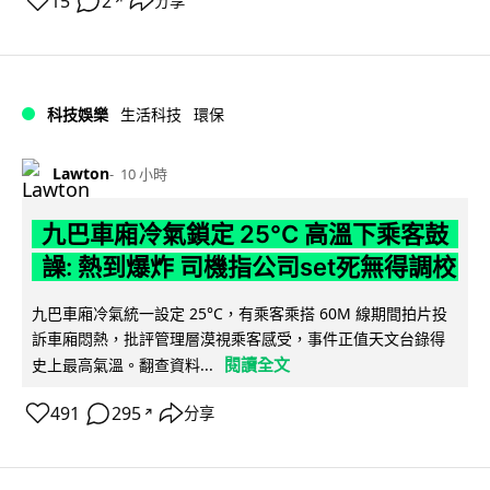
15
2
分享
↗
科技娛樂
生活科技
環保
Lawton
10 小時
九巴車廂冷氣鎖定 25°C 高溫下乘客鼓
譟: 熱到爆炸 司機指公司set死無得調校
九巴車廂冷氣統一設定 25°C，有乘客乘搭 60M 線期間拍片投
訴車廂悶熱，批評管理層漠視乘客感受，事件正值天文台錄得
閱讀全文
史上最高氣溫。翻查資料...
491
295
分享
↗