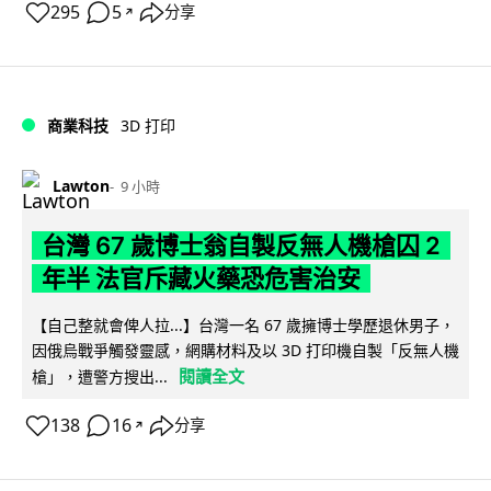
295
5
分享
↗
商業科技
3D 打印
Lawton
9 小時
台灣 67 歲博士翁自製反無人機槍囚 2
年半 法官斥藏火藥恐危害治安
【自己整就會俾人拉...】台灣一名 67 歲擁博士學歷退休男子，
因俄烏戰爭觸發靈感，網購材料及以 3D 打印機自製「反無人機
閱讀全文
槍」，遭警方搜出...
138
16
分享
↗