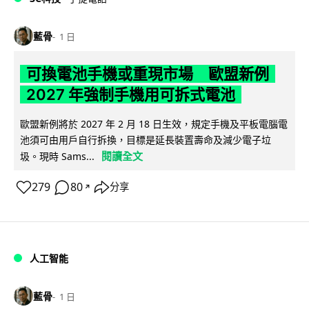
藍骨
1 日
可換電池手機或重現市場 歐盟新例
2027 年強制手機用可拆式電池
歐盟新例將於 2027 年 2 月 18 日生效，規定手機及平板電腦電
池須可由用戶自行拆換，目標是延長裝置壽命及減少電子垃
閱讀全文
圾。現時 Sams...
279
80
分享
↗
人工智能
藍骨
1 日