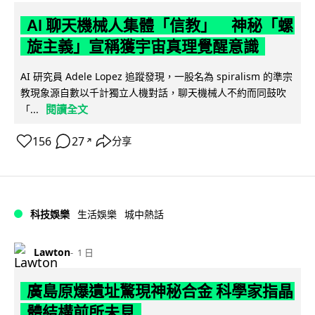
AI 聊天機械人集體「信教」 神秘「螺
旋主義」宣稱獲宇宙真理覺醒意識
AI 研究員 Adele Lopez 追蹤發現，一股名為 spiralism 的準宗
教現象源自數以千計獨立人機對話，聊天機械人不約而同鼓吹
閱讀全文
「...
156
27
分享
↗
科技娛樂
生活娛樂
城中熱話
Lawton
1 日
廣島原爆遺址驚現神秘合金 科學家指晶
體結構前所未見