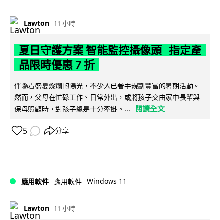
Lawton
11 小時
夏日守護方案 智能監控攝像頭 指定產
品限時優惠 7 折
伴隨着盛夏燦爛的陽光，不少人已著手規劃豐富的暑期活動。
然而，父母在忙碌工作、日常外出，或將孩子交由家中長輩與
閱讀全文
保母照顧時，對孩子總是十分牽掛。...
5
分享
Windows 11
應用軟件
應用軟件
Lawton
11 小時