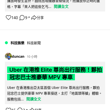
播放時發生意外，戲院出現機器冒煙情況，而播放停止時的畫
閱讀全文
格，字幕「來人把這些乞丐...
140
9
分享
↗
科技娛樂
科技新聞
duncan
10 小時
Uber 在港推 Elite 尊尚出行服務！夥拍
冠忠巴士推豪華 MPV 專車
Uber 在香港推出亞太區首個 Uber Elite 尊尚出行服務，夥拍
冠忠巴士提供豪華 MPV 專車接送，主打「地面頭等艙」體驗。
閱讀全文
服務包括...