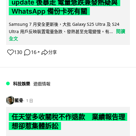
update 後暴走 電量急跌兼發熱疑與
WhatsApp 備份卡死有關
Samsung 7 月安全更新後，大批 Galaxy S25 Ultra 及 S24
閱讀
Ultra 用戶反映裝置電量急跌、發熱甚至充電變慢。有...
全文
130
16
分享
↗
科技娛樂
遊戲情報
藍骨
1 日
任天堂多收關稅不作退款 業績報告理
想卻惹集體訴訟