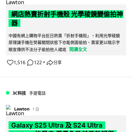
網店熱賣折射手機殼 光學稜鏡變偷拍神
器
中國有網上購物平台近日熱賣「折射手機殼」，利用光學稜鏡
原理讓手機在熒幕關閉狀態下亦能側面偷拍，賣家更以暗示字
閱讀全文
眼宣傳供不法分子偷拍他人裙底
1,516
122
分享
↗
3C科技
手提電話
Lawton
1 日
Galaxy S25 Ultra 及 S24 Ultra