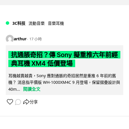
3C科技
流動音樂
音樂耳機
arthur
17 小時
抗通脹奇招？傳 Sony 擬重推六年前經
典耳機 XM4 低價登場
耳機越賣越貴，Sony 應對通脹的奇招居然是重推 6 年前的舊
機？ 消息指平價版 WH-1000XM4C 9 月登場，保留摺疊設計與
閱讀全文
40m...
分享