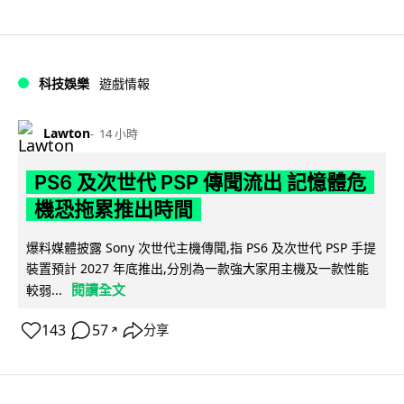
科技娛樂
遊戲情報
Lawton
14 小時
PS6 及次世代 PSP 傳聞流出 記憶體危
機恐拖累推出時間
爆料媒體披露 Sony 次世代主機傳聞,指 PS6 及次世代 PSP 手提
裝置預計 2027 年底推出,分別為一款強大家用主機及一款性能
閱讀全文
較弱...
143
57
分享
↗