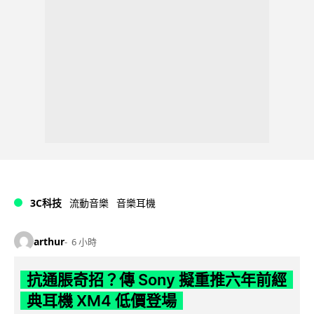
3C科技
流動音樂
音樂耳機
arthur
6 小時
抗通脹奇招？傳 Sony 擬重推六年前經
典耳機 XM4 低價登場