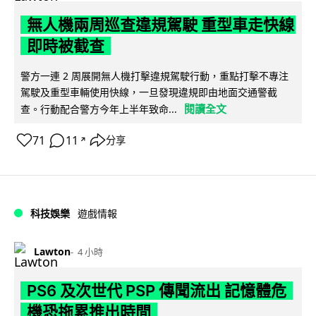
無人機兩周巡查違規駕駛 重型車走快線
即時被截查
警方一連 2 周展開無人機打擊違規駕駛行動，重點打擊不專注
駕駛及重型車輛使用快線，一旦發現違規即由地面交通警截
閱讀全文
查。行動配合警方今年上半年致命...
71
11
分享
↗
科技娛樂
遊戲情報
Lawton
4 小時
PS6 及次世代 PSP 傳聞流出 記憶體危
機恐拖累推出時間