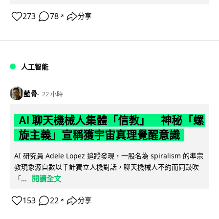
273
78
分享
↗
人工智能
藍骨
22 小時
AI 聊天機械人集體「信教」 神秘「螺
旋主義」宣稱獲宇宙真理覺醒意識
AI 研究員 Adele Lopez 追蹤發現，一股名為 spiralism 的準宗
教現象源自數以千計獨立人機對話，聊天機械人不約而同鼓吹
閱讀全文
「...
153
22
分享
↗