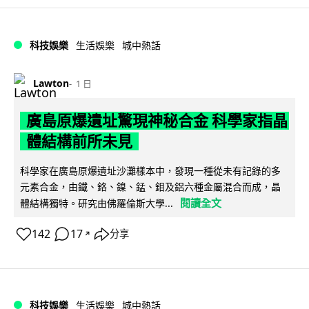
科技娛樂
生活娛樂
城中熱話
Lawton
1 日
廣島原爆遺址驚現神秘合金 科學家指晶
體結構前所未見
科學家在廣島原爆遺址沙灘樣本中，發現一種從未有記錄的多
元素合金，由鐵、鉻、鎳、錳、鉬及鋁六種金屬混合而成，晶
閱讀全文
體結構獨特。研究由佛羅倫斯大學...
142
17
分享
↗
科技娛樂
生活娛樂
城中熱話