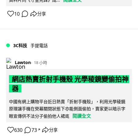
10
分享
3C科技
手提電話
Lawton
18 小時
網店熱賣折射手機殼 光學稜鏡變偷拍神
器
中國有網上購物平台近日熱賣「折射手機殼」，利用光學稜鏡
原理讓手機在熒幕關閉狀態下亦能側面偷拍，賣家更以暗示字
閱讀全文
眼宣傳供不法分子偷拍他人裙底
630
73
分享
↗