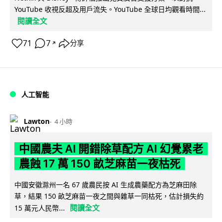
YouTube 收視反超及用戶流失。YouTube 全球日均觀看時間...
閱讀全文
71
7
分享
↗
人工智能
Lawton
4 小時
中國農夫 AI 開錯除草配方 AI 幻覺累老
農蝕 17 萬 150 畝芝麻苗一夜枯死
中國安徽滁州一名 67 歲農民按 AI 生成農藥配方為芝麻田除
草，結果 150 畝芝麻苗一夜之間與雜草一同枯死，估計損失約
閱讀全文
15 萬元人民幣...