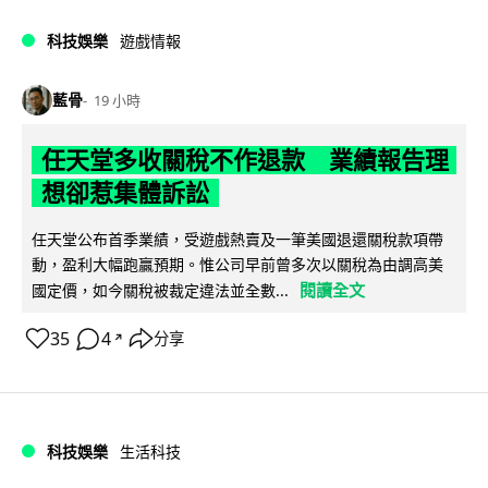
科技娛樂
遊戲情報
藍骨
19 小時
任天堂多收關稅不作退款 業績報告理
想卻惹集體訴訟
任天堂公布首季業績，受遊戲熱賣及一筆美國退還關稅款項帶
動，盈利大幅跑贏預期。惟公司早前曾多次以關稅為由調高美
閱讀全文
國定價，如今關稅被裁定違法並全數...
35
4
分享
↗
科技娛樂
生活科技