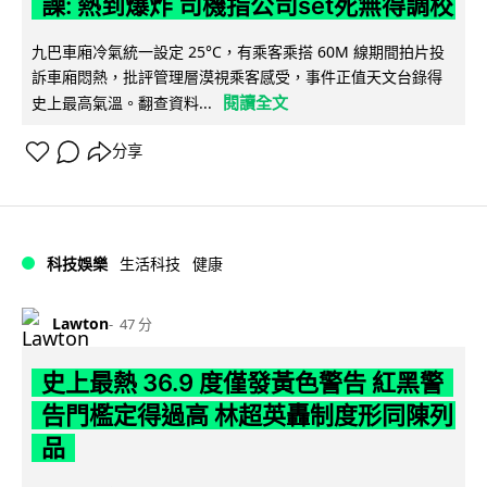
譟: 熱到爆炸 司機指公司set死無得調校
九巴車廂冷氣統一設定 25°C，有乘客乘搭 60M 線期間拍片投
訴車廂悶熱，批評管理層漠視乘客感受，事件正值天文台錄得
閱讀全文
史上最高氣溫。翻查資料...
分享
科技娛樂
生活科技
健康
Lawton
47 分
史上最熱 36.9 度僅發黃色警告 紅黑警
告門檻定得過高 林超英轟制度形同陳列
品