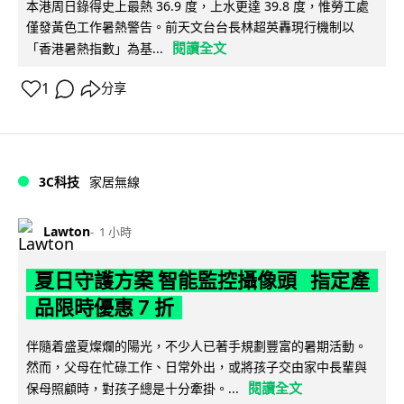
本港周日錄得史上最熱 36.9 度，上水更達 39.8 度，惟勞工處
僅發黃色工作暑熱警告。前天文台台長林超英轟現行機制以
閱讀全文
「香港暑熱指數」為基...
1
分享
3C科技
家居無線
Lawton
1 小時
夏日守護方案 智能監控攝像頭 指定產
品限時優惠 7 折
伴隨着盛夏燦爛的陽光，不少人已著手規劃豐富的暑期活動。
然而，父母在忙碌工作、日常外出，或將孩子交由家中長輩與
閱讀全文
保母照顧時，對孩子總是十分牽掛。...