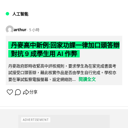
人工智能
arthur
5 小時
丹麥高中新例:回家功課一律加口頭答辯
對抗 9 成學生用 AI 作弊
丹麥政府即時收緊高中評核規則，要求學生為在家完成書面考
試接受口頭答辯，藉此核實作品是否由學生自行完成。學校亦
閱讀全文
要在筆試監察電腦螢幕、設定網絡防...
分享
ADVERTISEMENT