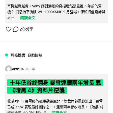
耳機越賣越貴，Sony 應對通脹的奇招居然是重推 6 年前的舊
機？ 消息指平價版 WH-1000XM4C 9 月登場，保留摺疊設計與
閱讀全文
40m...
分享
科技娛樂
遊戲情報
arthur
8 小時
十年低谷終翻身 暴雪連續兩年增長 靠
《暗黑 4》資料片逆襲
收購兩年，暴雪終於擺脫動視魔咒？總裁內部電郵流出：暴雪
已成 Xbox 表現最好團隊之一，連續兩年營收增長。《暗黑 4》
閱讀全文
資料片同《守望先鋒》成...