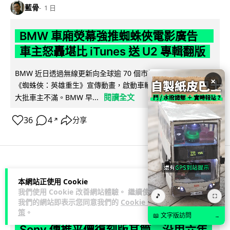
藍骨
1 日
BMW 車廂熒幕強推蜘蛛俠電影廣告
車主怒轟堪比 iTunes 送 U2 專輯翻版
BMW 近日透過無線更新向全球逾 70 個市場車輛中控熒幕推送
×
《蜘蛛俠：英雄重生》宣傳動畫，啟動車輛即彈出通知，觸發
閱讀全文
大批車主不滿。BMW 早...
36
4
分享
↗
3C科技
流動音樂
音樂耳機
本網站正使用 Cookie
我們使用 Cookie 改善網站體驗。 繼續使用
🎵
⛶
藍骨
1 日
我們的網站即表示您同意我們的
Cookie 政
策
。
📖 文字版訪問
→
Sony 傳推平價復刻版耳筒 沿用六年