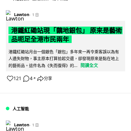
Lawton
1 日
港鐵紅磡站現「黐地銀包」 原來是藝術
品呃足全港市民兩年
港鐵紅磡站月台一個銀色「銀包」多年來一再令乘客誤以為有
人遺失財物，事主原本打算拾起交還，卻發現原來是黏在地上
閱讀全文
的藝術品。這件名為《失而復得》的...
121
4
分享
↗
人工智能
Lawton
1 日