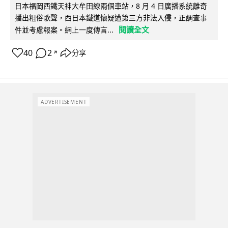
日本福岡西鐵天神大牟田線兩個車站，8 月 4 日廣播系統離奇
播出粗俗歌聲，西日本鐵道懷疑遭第三方非法入侵，正調查事
閱讀全文
件並考慮報案。網上一度傳言...
40
2
分享
↗
ADVERTISEMENT