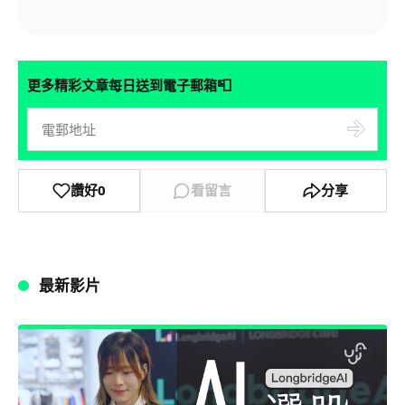
📮
更多精彩文章每日送到電子郵箱
讚好
0
看留言
分享
最新影片