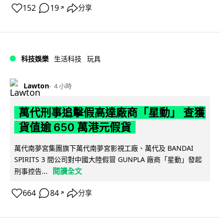
152
19
分享
↗
科技娛樂
生活科技
玩具
Lawton
4 小時
萬代刑事追擊假高達廠商「星動」 查獲
貨值逾 650 萬港元假貨
萬代南夢宮集團旗下萬代南夢宮影視工廠、萬代及 BANDAI
SPIRITS 3 間公司對中國大陸假冒 GUNPLA 廠商「星動」發起
閱讀全文
刑事控告...
664
84
分享
↗