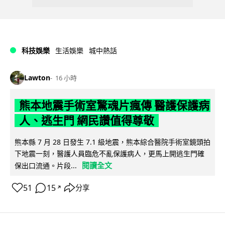
科技娛樂
生活娛樂
城中熱話
Lawton
16 小時
熊本地震手術室驚魂片瘋傳 醫護保護病
人、逃生門 網民讚值得尊敬
熊本縣 7 月 28 日發生 7.1 級地震，熊本綜合醫院手術室鏡頭拍
下地震一刻，醫護人員臨危不亂保護病人，更馬上開逃生門確
閱讀全文
保出口流通。片段...
51
15
分享
↗