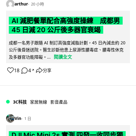
arthur
20 小時
AI 減肥餐單配合高強度操練 成都男
45 日減 20 公斤後多器官衰竭
成都一名男子跟隨 AI 制訂高強度減脂計劃，45 日內減去約 20
公斤後昏迷送院。醫生診斷他患上尿源性膿毒症、膿毒性休克
閱讀全文
及多器官功能障礙。...
18
4
分享
↗
3C科技
家居無線
影音產品
Vin
1 日
DJI Mic Mini 2s 實測 四發一收同步獨