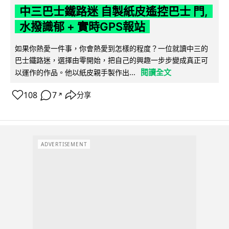
中三巴士鐵路迷 自製紙皮遙控巴士 門,
水撥識郁 + 實時GPS報站
如果你熱愛一件事，你會熱愛到怎樣的程度？一位就讀中三的
巴士鐵路迷，選擇由零開始，把自己的興趣一步步變成真正可
閱讀全文
以運作的作品。他以紙皮親手製作出...
108
7
分享
↗
ADVERTISEMENT