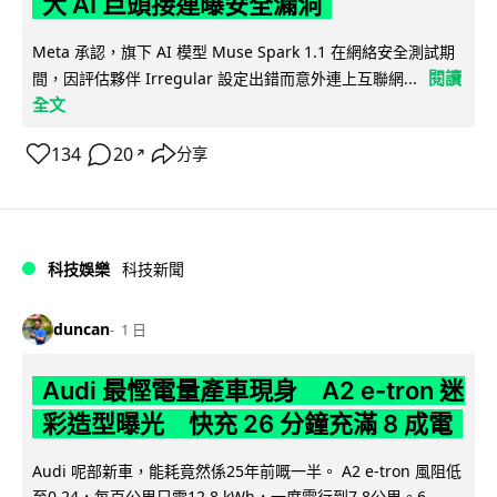
大 AI 巨頭接連曝安全漏洞
Meta 承認，旗下 AI 模型 Muse Spark 1.1 在網絡安全測試期
閱讀
間，因評估夥伴 Irregular 設定出錯而意外連上互聯網...
全文
134
20
分享
↗
科技娛樂
科技新聞
duncan
1 日
Audi 最慳電量產車現身 A2 e-tron 迷
彩造型曝光 快充 26 分鐘充滿 8 成電
Audi 呢部新車，能耗竟然係25年前嘅一半。 A2 e-tron 風阻低
至0.24，每百公里只需12.8 kWh，一度電行到7.8公里。6...