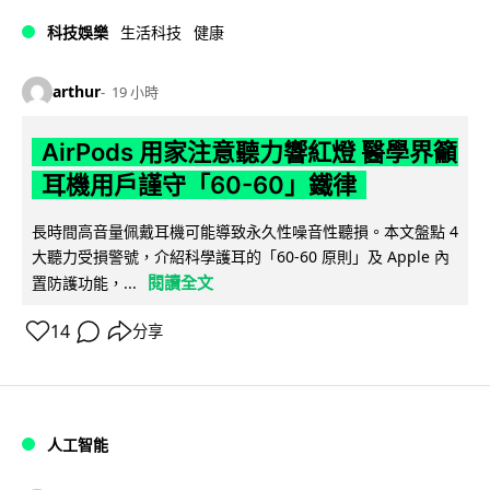
科技娛樂
生活科技
健康
arthur
19 小時
AirPods 用家注意聽力響紅燈 醫學界籲
耳機用戶謹守「60-60」鐵律
長時間高音量佩戴耳機可能導致永久性噪音性聽損。本文盤點 4
大聽力受損警號，介紹科學護耳的「60-60 原則」及 Apple 內
閱讀全文
置防護功能，...
14
分享
人工智能