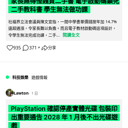
家長無得慳錢買二手書 電子啟動碼鎖死
二手教科書 學生無法做功課
社福界立法會議員陳文宜指，一間中學書單價錢按年加 14.7%
遠超通漲，令家長難以負擔。而且電子教材啟動碼這項設計，
閱讀全文
令學生無法完成功課，二手...
935
371
分享
↗
科技娛樂
遊戲情報
Lawton
1 日
PlayStation 確認停產實體光碟 包裝印
出重要通告 2028 年 1 月後不出光碟遊
戲