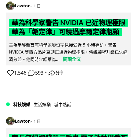
Lawton
1 日
華為科學家警告 NVIDIA 已近物理極限
華為「韜定律」可繞過摩爾定律瓶頸
華為半導體首席科學家廖恒罕見接受近 5 小時專訪，警告
NVIDIA 等西方晶片巨頭正逼近物理極限，傳統製程升級已失經
閱讀全文
濟效益。他同時介紹華為...
1,546
593
分享
↗
科技娛樂
生活娛樂
城中熱話
Lawton
1 日