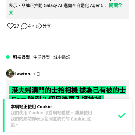
閱讀全
表示，品牌正推動 Galaxy AI 邁向全自動化 Agent...
文
27
4
分享
↗
科技娛樂
生活娛樂
城中熱話
Lawton
1 日
港夫婦澳門的士拾相機 據為己有被的士
Cam 睇到 2 個月後再入境被捕
本網站正使用 Cookie
一對香港夫婦今年 5 月遊澳門乘的士拾獲他人遺留相機及電
我們使用 Cookie 改善網站體驗。 繼續使用
我們的網站即表示您同意我們的
Cookie 政
池，拾遺不報並帶返香港自用。兩人本月 2 日經港珠澳大橋再
策
。
閱讀全文
次入境澳門時，被治安警察局...