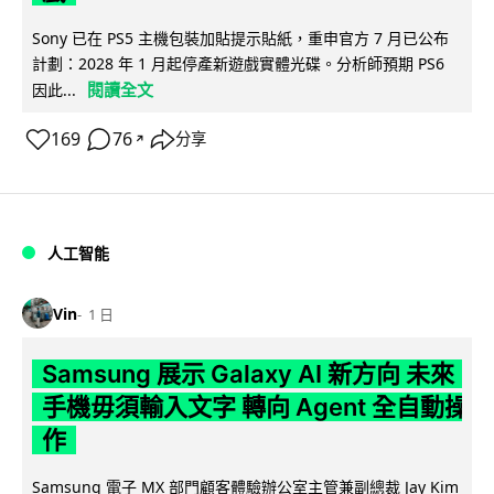
Sony 已在 PS5 主機包裝加貼提示貼紙，重申官方 7 月已公布
計劃：2028 年 1 月起停產新遊戲實體光碟。分析師預期 PS6
閱讀全文
因此...
169
76
分享
↗
人工智能
Vin
1 日
Samsung 展示 Galaxy AI 新方向 未來
手機毋須輸入文字 轉向 Agent 全自動操
作
Samsung 電子 MX 部門顧客體驗辦公室主管兼副總裁 Jay Kim