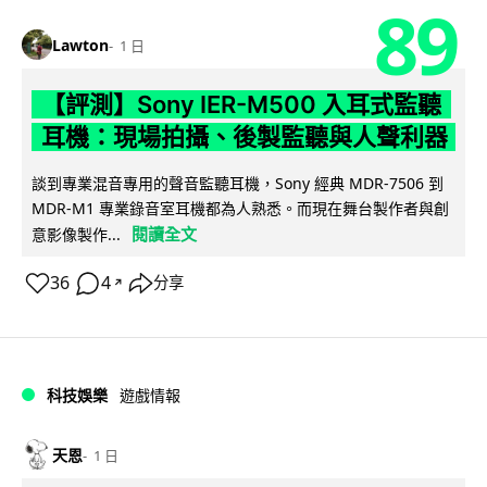
89
Lawton
1 日
【評測】Sony IER-M500 入耳式監聽
耳機：現場拍攝、後製監聽與人聲利器
談到專業混音專用的聲音監聽耳機，Sony 經典 MDR-7506 到
MDR-M1 專業錄音室耳機都為人熟悉。而現在舞台製作者與創
閱讀全文
意影像製作...
36
4
分享
↗
科技娛樂
遊戲情報
天恩
1 日