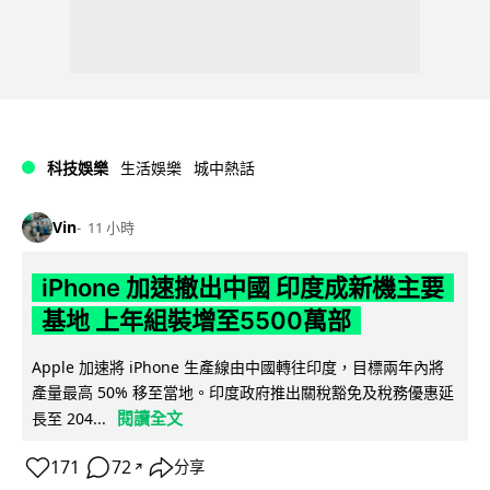
科技娛樂
生活娛樂
城中熱話
Vin
11 小時
iPhone 加速撤出中國 印度成新機主要
基地 上年組裝增至5500萬部
Apple 加速將 iPhone 生產線由中國轉往印度，目標兩年內將
產量最高 50% 移至當地。印度政府推出關稅豁免及稅務優惠延
閱讀全文
長至 204...
171
72
分享
↗