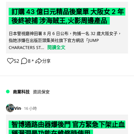
訂購 43 億日元精品後棄單 大阪女 2 年
後終被捕 涉海賊王,火影周邊產品
日本警視廳神田署 8 月 6 日公布，拘捕一名 32 歲大阪女子，
指她涉嫌在出版巨頭集英社旗下官方網店「JUMP
閱讀全文
CHARACTERS ST...
52
8
分享
↗
商業科技
資訊保安
Vin
16 小時
智博通路由器爆後門 官方緊急下架止血
稱漏洞是功能在維修時使用