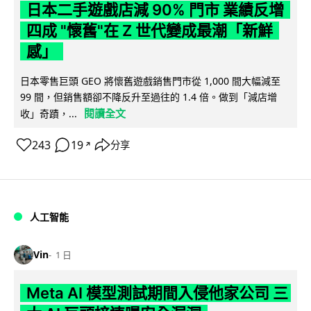
日本二手遊戲店減 90% 門市 業績反增
四成 "懷舊"在 Z 世代變成最潮「新鮮
感」
日本零售巨頭 GEO 將懷舊遊戲銷售門市從 1,000 間大幅減至
99 間，但銷售額卻不降反升至過往的 1.4 倍。做到「減店增
閱讀全文
收」奇蹟，...
243
19
分享
↗
人工智能
Vin
1 日
Meta AI 模型測試期間入侵他家公司 三