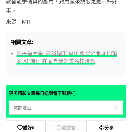
款智能手機真的應用，對用家來說必定是一件好
事。
來源：MIT
相關文章:
史丹福大學, 麻省理工 MIT 免費公開 4 門頂
尖 AI 課程 在家自學媲美名校進修
📮
更多精彩文章每日送到電子郵箱
讚好
0
看留言
分享