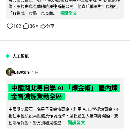
傷，影片由烏克蘭總統澤連斯基公開。他直斥俄軍對平民進行
閱讀全文
「狩獵式」攻擊，烏克蘭...
102
36
分享
↗
人工智能
Lawton
1 日
中國湖北男自學 AI 「煉金術」 屋內煉
金冒濃煙驚動全區
中國湖北黃石一名男子見金價高企，利用 AI 自學提煉黃金，在
租住單位私設高壓爐及作坊冶煉，過程產生大量刺鼻濃煙，驚
閱讀全文
動鄰居報警。警方到場揭發整...