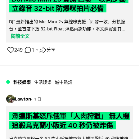
立錄音 32-bit 防爆咪拍片必備
DJI 最新推出的 Mic Mini 2s 無線咪支援「四發一收」分軌錄
音，並首度下放 32-bit Float 浮點內錄功能。本文經實測其...
閱讀全文
249
1
分享
↗
科技娛樂
生活娛樂
城中熱話
Lawton
1 日
澤連斯基怒斥俄軍「人肉狩獵」 無人機
追殺烏克蘭小販近 40 秒仍被炸傷
烏克蘭克爾松一名 52 歲小販被俄軍無人機追擊近 40 秒後被炸