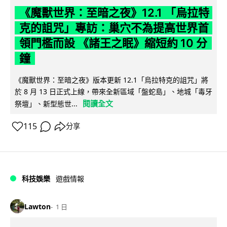
《魔獸世界：至暗之夜》12.1 「烏拉特
克的詛咒」專訪：巢穴不為提高世界首
領門檻而設 《諸王之眠》縮短約 10 分
鐘
《魔獸世界：至暗之夜》版本更新 12.1「烏拉特克的詛咒」將
於 8 月 13 日正式上線，帶來全新區域「盤蛇島」、地城「毒牙
閱讀全文
祭壇」、新型態世...
115
分享
科技娛樂
遊戲情報
Lawton
1 日