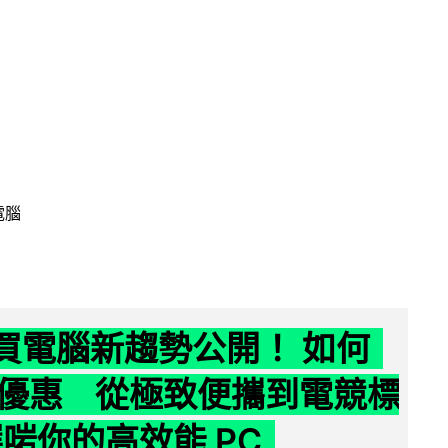
電腦
6 買電腦新趨勢公開！ 如何
優惠 從極致便攜到電競標
選啱你的高效能 PC