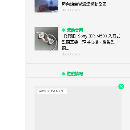
屋內煉金冒濃煙驚動全區
06.08.2026
流動音樂
【評測】Sony IER-M500 入耳式
監聽耳機：現場拍攝、後製監
聽...
06.08.2026
遊戲情報
《魔獸世界：至暗之夜》12.1
「烏拉特克的詛咒」專訪：巢穴
不為提高世...
ADVERTISEMENT
06.08.2026
遊戲情報
日本二手遊戲店減 90% 門市 業
績反增四成 “懷...