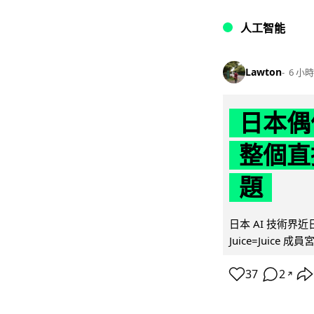
人工智能
Lawton
6 小時
日本偶
整個直
題
日本 AI 技術
Juice=Juic
37
2
↗