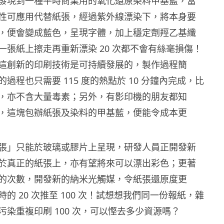
發現到一種平時商業用的氧化還原染料甲基藍，當
性可應用代替紙張，經過紫外線漂染下，將本身要
，便會變成藍色，呈現字體，加上穩定劑羥乙基纖
一張紙上擦走再重新漂染 20 次都不會有絲毫損傷！
這創新的印刷技術是可持續發展的，製作過程簡
過程也只需要 115 度的熱點於 10 分鐘內完成，比
，亦不含大量毒素；另外，有影印機的朋友都知
，這塊包辦紙張及染料的甲基藍，便能令成本更
張」只能於玻璃或膠片上呈現，研發人員正開發新
於真正的紙張上，亦有望將來可以漂出彩色；更著
的次數，開發新的納米光觸媒，令紙張還原度更
的 20 次推至 100 次！試想想我們同一份報紙，雜
污染重複印刷 100 次，可以慳去多少資源嗎？