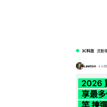
3C科技
流動
Lawton
4 小時
202
享最多
竿 揀