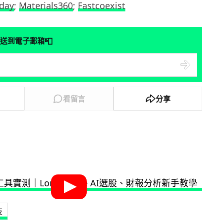
day
;
Materials360
;
Fastcoexist
📮
送到電子郵箱
看留言
分享
技