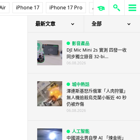
Air
iPhone 17
iPhone 17 Pro
AirPods Pro 3
Ap
最新文章
全部
影音產品
DJI Mic Mini 2s 實測 四發一收
同步獨立錄音 32-bi...
06.08.2026
城中熱話
澤連斯基怒斥俄軍「人肉狩獵」
無人機追殺烏克蘭小販近 40 秒
仍被炸傷
06.08.2026
人工智能
中國湖北男自學 AI 「煉金術」