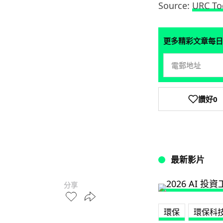
Source:
URC To
更多精彩文章每日
讚好
0
最新影片
分享
環保
環保科