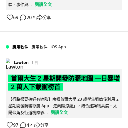
閱讀全文
幅。事件與...
69
20
分享
↗
iOS App
應用軟件
應用軟件
Lawton
1 日
首爾大生 2 星期開發防曬地圖 一日暴增
2 萬人下載衝榜首
【行路都要揀好有遮陰】南韓首爾大學 23 歲學生劉敏俊利用 2
星期開發防曬導航 App「走向陰涼處」，結合建築物高度、太
閱讀全文
陽仰角及行道樹陰影...
97
4
分享
↗