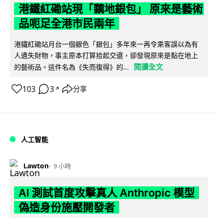
港鐵紅磡站現「黐地銀包」 原來是藝術
品呃足全港市民兩年
港鐵紅磡站月台一個銀色「銀包」多年來一再令乘客誤以為有
人遺失財物，事主原本打算拾起交還，卻發現原來是黏在地上
閱讀全文
的藝術品。這件名為《失而復得》的...
103
3
分享
↗
人工智能
Lawton
9 小時
AI 測試首度攻擊真人 Anthropic 模型
偽造身份施壓開發者