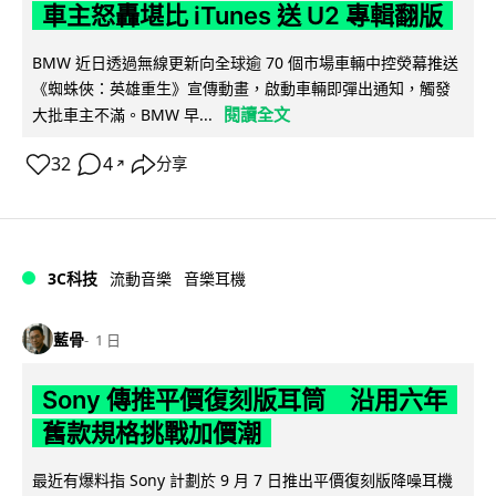
車主怒轟堪比 iTunes 送 U2 專輯翻版
BMW 近日透過無線更新向全球逾 70 個市場車輛中控熒幕推送
《蜘蛛俠：英雄重生》宣傳動畫，啟動車輛即彈出通知，觸發
閱讀全文
大批車主不滿。BMW 早...
32
4
分享
↗
3C科技
流動音樂
音樂耳機
藍骨
1 日
Sony 傳推平價復刻版耳筒 沿用六年
舊款規格挑戰加價潮
最近有爆料指 Sony 計劃於 9 月 7 日推出平價復刻版降噪耳機