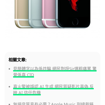
相關文章:
見簡體字以為係詐騙 網民對呀Sir爆粗痛罵 驚
覺係真 CID
真火警被誤認 AI 生成 網民質疑影片真偽 反
映 AI 信任危機
無損音質真有必要？Apple Music 副總裁稱