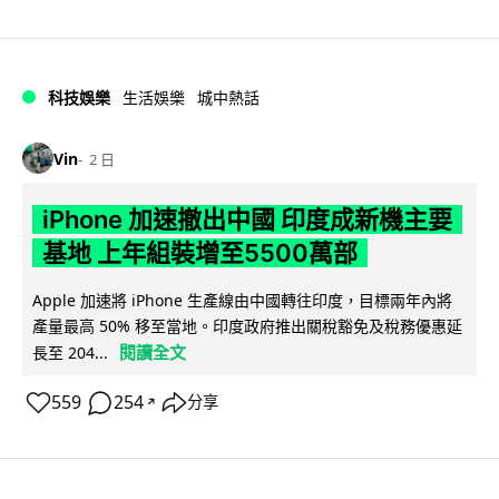
科技娛樂
生活娛樂
城中熱話
Vin
2 日
iPhone 加速撤出中國 印度成新機主要
基地 上年組裝增至5500萬部
Apple 加速將 iPhone 生產線由中國轉往印度，目標兩年內將
產量最高 50% 移至當地。印度政府推出關稅豁免及稅務優惠延
閱讀全文
長至 204...
559
254
分享
↗