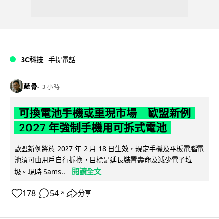
3C科技
手提電話
藍骨
3 小時
可換電池手機或重現市場 歐盟新例
2027 年強制手機用可拆式電池
歐盟新例將於 2027 年 2 月 18 日生效，規定手機及平板電腦電
池須可由用戶自行拆換，目標是延長裝置壽命及減少電子垃
閱讀全文
圾。現時 Sams...
178
54
分享
↗