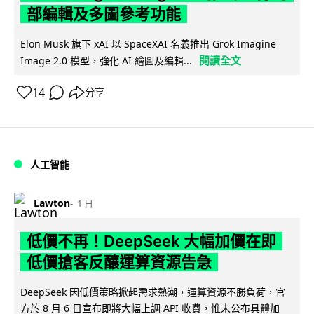
部編輯及多圖參考功能
Elon Musk 旗下 xAI 以 SpaceXAI 名義推出 Grok Imagine
閱讀全文
Image 2.0 模型，強化 AI 繪圖及編輯...
14
分享
人工智能
Lawton
1 日
低價不再！DeepSeek 大幅加價在即
低價搶客反釀運算資源告急
DeepSeek 因低價策略掀起需求熱潮，運算資源不勝負荷，官
方於 8 月 6 日宣布即將大幅上調 API 收費，惟未公布具體加