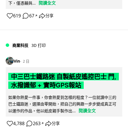
閱讀全文
下，僅憑藉與...
619
67
分享
↗
商業科技
3D 打印
Vin
2 日
中三巴士鐵路迷 自製紙皮遙控巴士 門,
水撥識郁 + 實時GPS報站
如果你熱愛一件事，你會熱愛到怎樣的程度？一位就讀中三的
巴士鐵路迷，選擇由零開始，把自己的興趣一步步變成真正可
閱讀全文
以運作的作品。他以紙皮親手製作出...
4,788
263
分享
↗