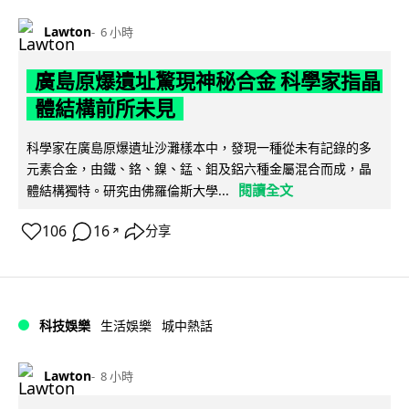
Lawton
6 小時
廣島原爆遺址驚現神秘合金 科學家指晶
體結構前所未見
科學家在廣島原爆遺址沙灘樣本中，發現一種從未有記錄的多
元素合金，由鐵、鉻、鎳、錳、鉬及鋁六種金屬混合而成，晶
閱讀全文
體結構獨特。研究由佛羅倫斯大學...
106
16
分享
↗
科技娛樂
生活娛樂
城中熱話
Lawton
8 小時