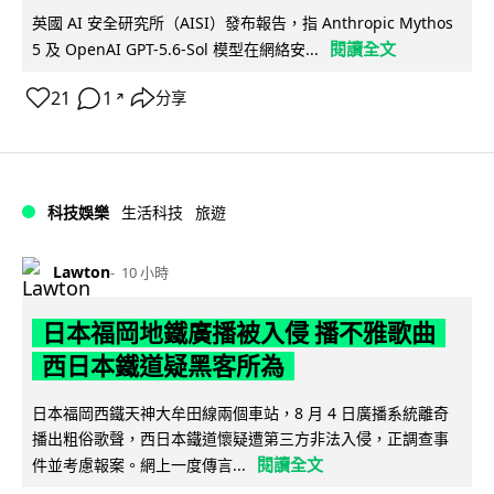
英國 AI 安全研究所（AISI）發布報告，指 Anthropic Mythos
閱讀全文
5 及 OpenAI GPT-5.6-Sol 模型在網絡安...
21
1
分享
↗
科技娛樂
生活科技
旅遊
Lawton
10 小時
日本福岡地鐵廣播被入侵 播不雅歌曲
西日本鐵道疑黑客所為
日本福岡西鐵天神大牟田線兩個車站，8 月 4 日廣播系統離奇
播出粗俗歌聲，西日本鐵道懷疑遭第三方非法入侵，正調查事
閱讀全文
件並考慮報案。網上一度傳言...