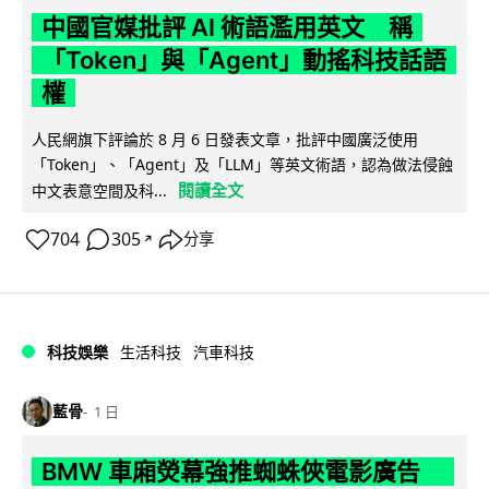
中國官媒批評 AI 術語濫用英文 稱
「Token」與「Agent」動搖科技話語
權
人民網旗下評論於 8 月 6 日發表文章，批評中國廣泛使用
「Token」、「Agent」及「LLM」等英文術語，認為做法侵蝕
閱讀全文
中文表意空間及科...
704
305
分享
↗
科技娛樂
生活科技
汽車科技
藍骨
1 日
BMW 車廂熒幕強推蜘蛛俠電影廣告