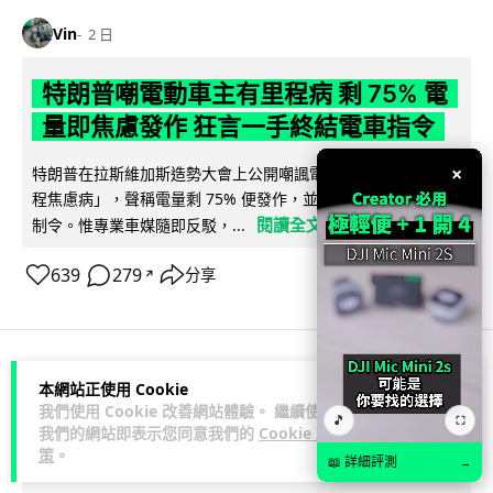
Vin
2 日
特朗普嘲電動車主有里程病 剩 75% 電
量即焦慮發作 狂言一手終結電車指令
×
特朗普在拉斯維加斯造勢大會上公開嘲諷電動車車主患有「里
程焦慮病」，聲稱電量剩 75% 便發作，並重申已廢除電動車強
閱讀全文
制令。惟專業車媒隨即反駁，...
639
279
分享
↗
人工智能
本網站正使用 Cookie
我們使用 Cookie 改善網站體驗。 繼續使用
🎵
⛶
我們的網站即表示您同意我們的
Cookie 政
Lawton
2 日
策
。
📖 詳細評測
→