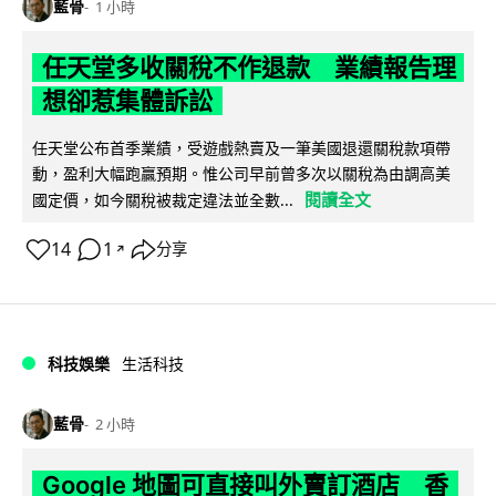
藍骨
1 小時
任天堂多收關稅不作退款 業績報告理
想卻惹集體訴訟
任天堂公布首季業績，受遊戲熱賣及一筆美國退還關稅款項帶
動，盈利大幅跑贏預期。惟公司早前曾多次以關稅為由調高美
閱讀全文
國定價，如今關稅被裁定違法並全數...
14
1
分享
↗
科技娛樂
生活科技
藍骨
2 小時
Google 地圖可直接叫外賣訂酒店 香