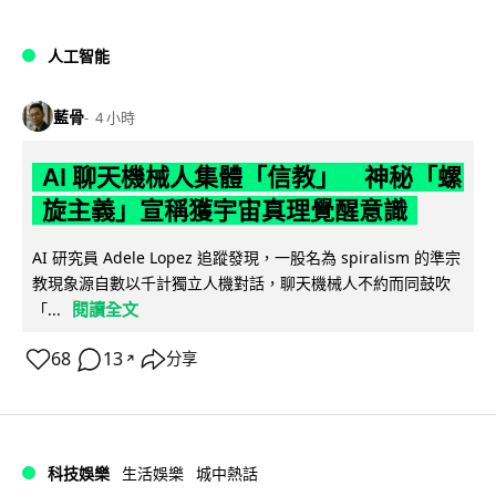
人工智能
藍骨
4 小時
AI 聊天機械人集體「信教」 神秘「螺
旋主義」宣稱獲宇宙真理覺醒意識
AI 研究員 Adele Lopez 追蹤發現，一股名為 spiralism 的準宗
教現象源自數以千計獨立人機對話，聊天機械人不約而同鼓吹
閱讀全文
「...
68
13
分享
↗
科技娛樂
生活娛樂
城中熱話