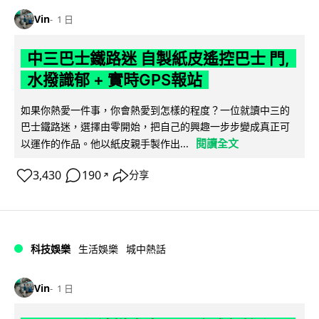
Vin
1 日
中三巴士鐵路迷 自製紙皮遙控巴士 門,
水撥識郁 + 實時GPS報站
如果你熱愛一件事，你會熱愛到怎樣的程度？一位就讀中三的
巴士鐵路迷，選擇由零開始，把自己的興趣一步步變成真正可
閱讀全文
以運作的作品。他以紙皮親手製作出...
3,430
190
分享
↗
科技娛樂
生活娛樂
城中熱話
Vin
1 日