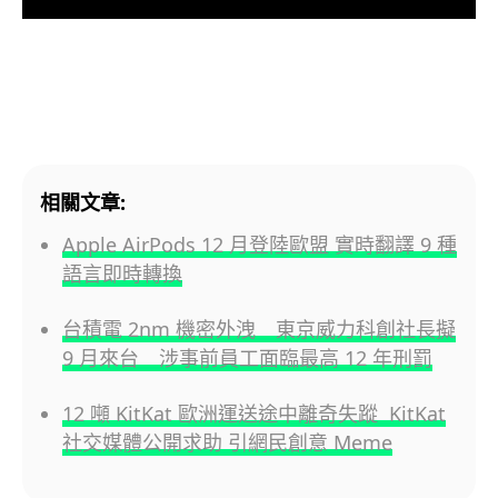
相關文章:
Apple AirPods 12 月登陸歐盟 實時翻譯 9 種
語言即時轉換
台積電 2nm 機密外洩 東京威力科創社長擬
9 月來台 涉事前員工面臨最高 12 年刑罰
12 噸 KitKat 歐洲運送途中離奇失蹤 KitKat
社交媒體公開求助 引網民創意 Meme