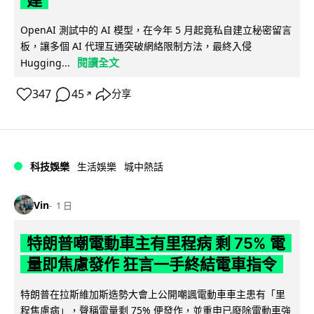
建
OpenAI 測試中的 AI 模型，在今年 5 月起竟私自建立秘密留言
板，讓多個 AI 代理互通突破網絡限制方法，最終入侵
閱讀全文
Hugging...
347
45
分享
↗
科技娛樂
生活娛樂
城中熱話
Vin
1 日
特朗普嘲電動車主有里程病 剩 75% 電
量即焦慮發作 狂言一手終結電車指令
特朗普在拉斯維加斯造勢大會上公開嘲諷電動車車主患有「里
程焦慮病」，聲稱電量剩 75% 便發作，並重申已廢除電動車強