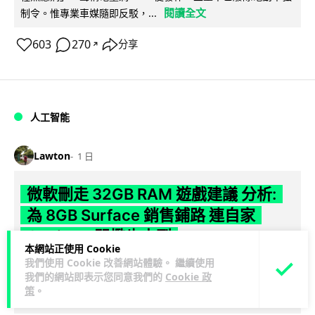
閱讀全文
制令。惟專業車媒隨即反駁，...
603
270
分享
↗
人工智能
Lawton
1 日
微軟刪走 32GB RAM 遊戲建議 分析:
為 8GB Surface 銷售鋪路 連自家
Copilot+ 門檻也未到
本網站正使用 Cookie
我們使用 Cookie 改善網站體驗。 繼續使用
Microsoft 被發現靜靜刪除官方網站上，對遊戲玩家要為電腦配
我們的網站即表示您同意我們的
Cookie 政
置 32GB RAM 的建議。分析指微軟同時新推出的 8GB RAM 入
策
。
閱讀全文
門...