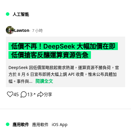
人工智能
Lawton
7 小時
低價不再！DeepSeek 大幅加價在即
低價搶客反釀運算資源告急
DeepSeek 因低價策略掀起需求熱潮，運算資源不勝負荷，官
方於 8 月 6 日宣布即將大幅上調 API 收費，惟未公布具體加
閱讀全文
幅。事件與...
45
13
分享
↗
iOS App
應用軟件
應用軟件