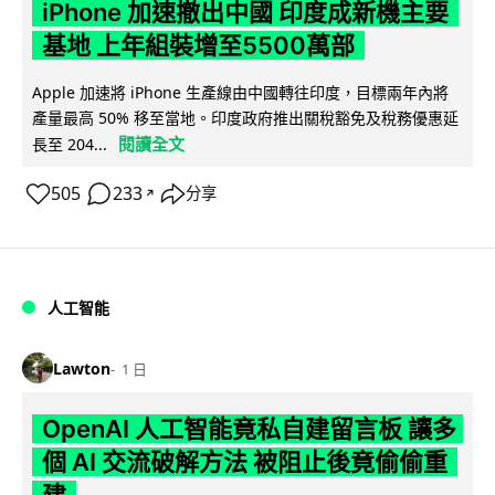
iPhone 加速撤出中國 印度成新機主要
基地 上年組裝增至5500萬部
Apple 加速將 iPhone 生產線由中國轉往印度，目標兩年內將
產量最高 50% 移至當地。印度政府推出關稅豁免及稅務優惠延
閱讀全文
長至 204...
505
233
分享
↗
人工智能
Lawton
1 日
OpenAI 人工智能竟私自建留言板 讓多
個 AI 交流破解方法 被阻止後竟偷偷重