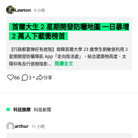
Lawton
9 小時
首爾大生 2 星期開發防曬地圖 一日暴增
2 萬人下載衝榜首
【行路都要揀好有遮陰】南韓首爾大學 23 歲學生劉敏俊利用 2
星期開發防曬導航 App「走向陰涼處」，結合建築物高度、太
閱讀全文
陽仰角及行道樹陰影...
66
3
分享
↗
科技娛樂
科技新聞
arthur
11 小時