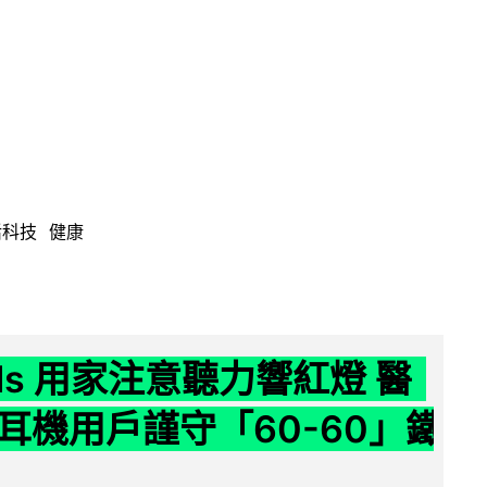
活科技
健康
ods 用家注意聽力響紅燈 醫
耳機用戶謹守「60-60」鐵