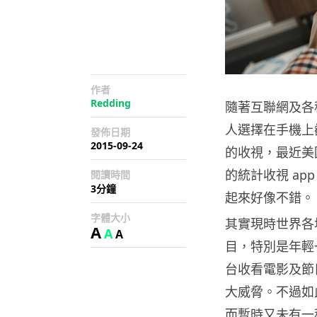
作者
Redding
隨著互聯網及各
人選擇在手機上
發佈日期
2015-09-24
的收視，最近美國公
的統計收視 a
閱讀時間
3分鐘
起來好像不錯。
字體大小
其實現時世界各
A
A
A
目，特別是年輕
台收看電影及節目，
大威脅。不過如
而暫時又未有一種