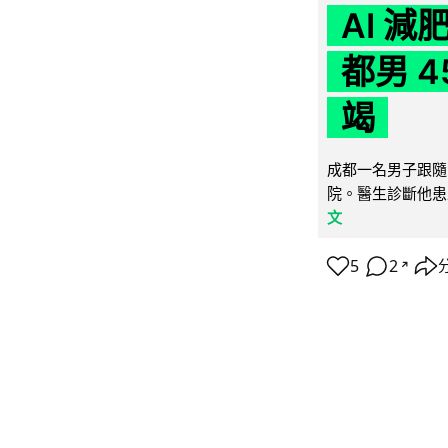
AI 
都男 4
竭
成都一名男子跟隨 
院。醫生診斷他患
文
5
2
↗