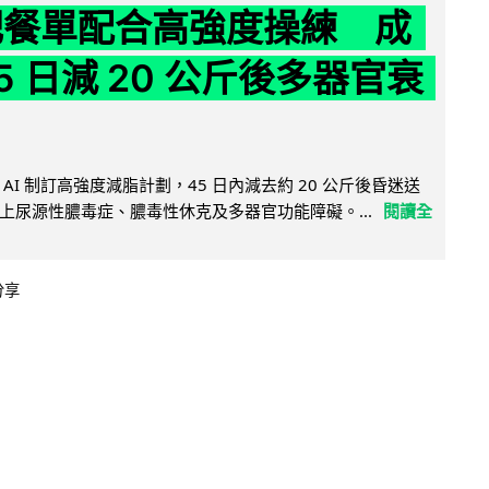
減肥餐單配合高強度操練 成
5 日減 20 公斤後多器官衰
AI 制訂高強度減脂計劃，45 日內減去約 20 公斤後昏迷送
上尿源性膿毒症、膿毒性休克及多器官功能障礙。...
閱讀全
分享