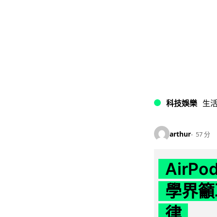
科技娛樂
生
arthur
57 分
AirP
學界籲
律