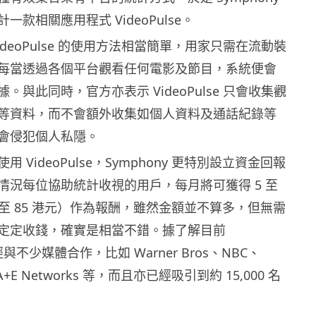
一款相關應用程式 VideoPulse。
ideoPulse 的使用方法相當簡單，用家只需在流動裝
每當透過各個平台觀看任何電影及節目，系統便會
。與此同時，官方亦表示 VideoPulse 只會收集觀
等資料，而不會額外收集如個人資料及通話紀錄等
會侵犯個人私隱。
 VideoPulse，Symphony 更特別設立資金回報
情況每位協助統計收視的用戶，每月將可獲得 5 至
39 至 85 港元）作為報酬，雖然金額並不算多，但無需
定定收錢，確實是相當不錯。據了解目前
 已經與不少媒體合作，比如 Warner Bros、NBC、
 A+E Networks 等，而且亦已經吸引到約 15,000 名