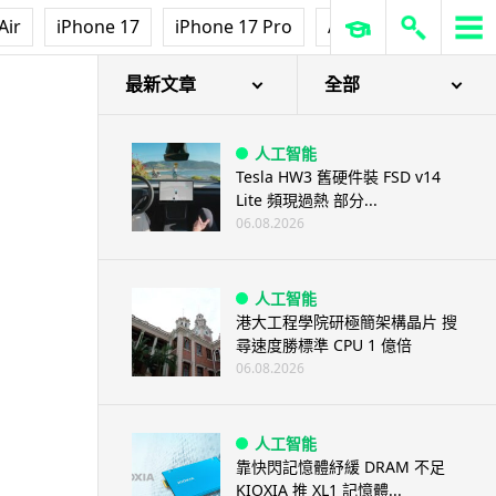
Air
iPhone 17
iPhone 17 Pro
AirPods Pro 3
Ap
最新文章
全部
人工智能
Tesla HW3 舊硬件裝 FSD v14
Lite 頻現過熱 部分...
06.08.2026
人工智能
港大工程學院研極簡架構晶片 搜
尋速度勝標準 CPU 1 億倍
06.08.2026
人工智能
靠快閃記憶體紓緩 DRAM 不足
KIOXIA 推 XL1 記憶體...