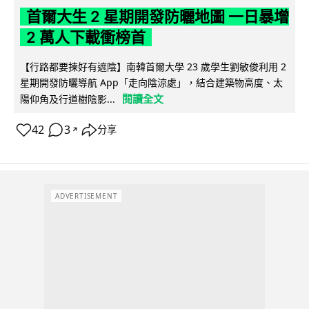
首爾大生 2 星期開發防曬地圖 一日暴增
2 萬人下載衝榜首
【行路都要揀好有遮陰】南韓首爾大學 23 歲學生劉敏俊利用 2
星期開發防曬導航 App「走向陰涼處」，結合建築物高度、太
閱讀全文
陽仰角及行道樹陰影...
42
3
分享
↗
ADVERTISEMENT