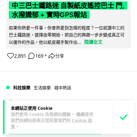
中三巴士鐵路迷 自製紙皮遙控巴士 門,
水撥識郁 + 實時GPS報站
如果你熱愛一件事，你會熱愛到怎樣的程度？一位就讀中三的
巴士鐵路迷，選擇由零開始，把自己的興趣一步步變成真正可
閱讀全文
以運作的作品。他以紙皮親手製作出...
2,891
169
分享
↗
科技娛樂
生活娛樂
城中熱話
Vin
1 日
本網站正使用 Cookie
我們使用 Cookie 改善網站體驗。 繼續使用
iPhone 加速撤出中國 印度成新機主要
我們的網站即表示您同意我們的
Cookie 政
策
。
基地 上年組裝增至5500萬部