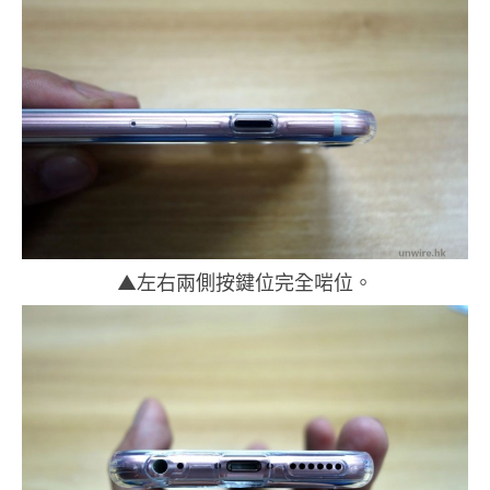
▲左右兩側按鍵位完全啱位。