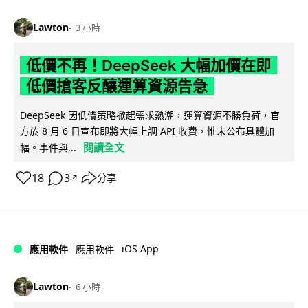
Lawton
3 小時
低價不再！DeepSeek 大幅加價在即
低價搶客反釀運算資源告急
DeepSeek 因低價策略掀起需求熱潮，運算資源不勝負荷，官
方於 8 月 6 日宣布即將大幅上調 API 收費，惟未公布具體加
閱讀全文
幅。事件與...
18
3
分享
↗
iOS App
應用軟件
應用軟件
Lawton
6 小時