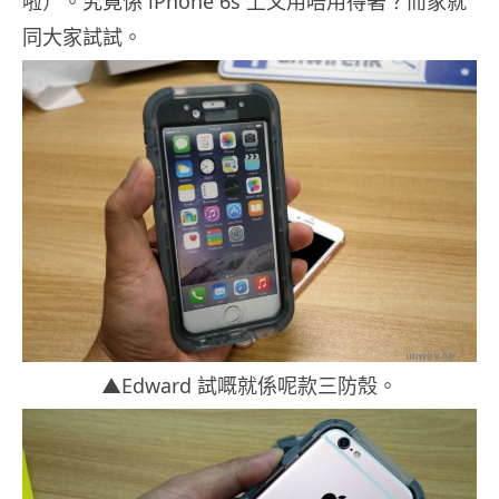
啦）。究竟係 iPhone 6s 上又用唔用得著？而家就
同大家試試。
▲Edward 試嘅就係呢款三防殼。