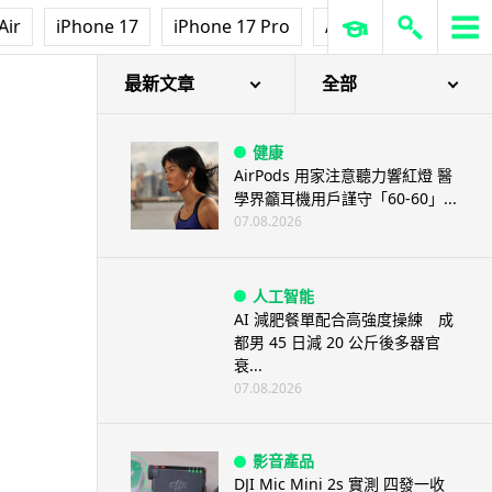
Air
iPhone 17
iPhone 17 Pro
AirPods Pro 3
Ap
最新文章
全部
健康
AirPods 用家注意聽力響紅燈 醫
學界籲耳機用戶謹守「60-60」...
07.08.2026
人工智能
AI 減肥餐單配合高強度操練 成
都男 45 日減 20 公斤後多器官
衰...
07.08.2026
影音產品
DJI Mic Mini 2s 實測 四發一收