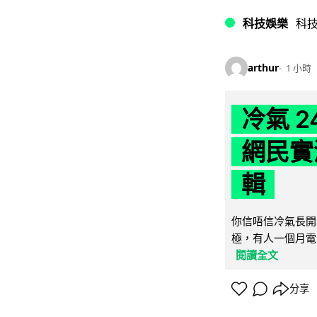
科技娛樂
科
arthur
1 小時
冷氣 
網民實
輯
你信唔信冷氣長開
極，有人一個月電費
閱讀全文
分享