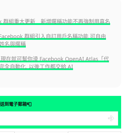
book 群組重大更新 新增暱稱功能不再強制用真名
為 Facebook 群組引入自訂用戶名稱功能 可自由
姓名與暱稱
現在就可幫你滑 Facebook OpenAI Atlas「代
完全自動化, 以後工作都交給 AI
📮
送到電子郵箱