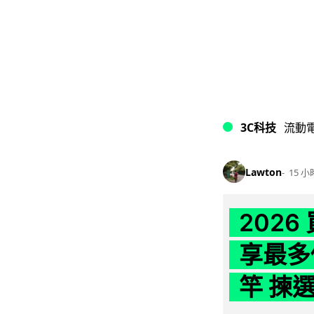
3C科技
流動
Lawton
15 小
202
享最多
竿 揀