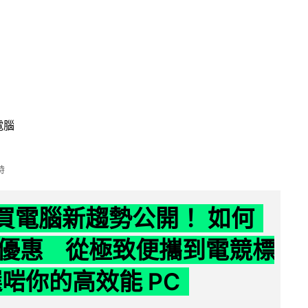
電腦
時
6 買電腦新趨勢公開！ 如何
優惠 從極致便攜到電競標
選啱你的高效能 PC