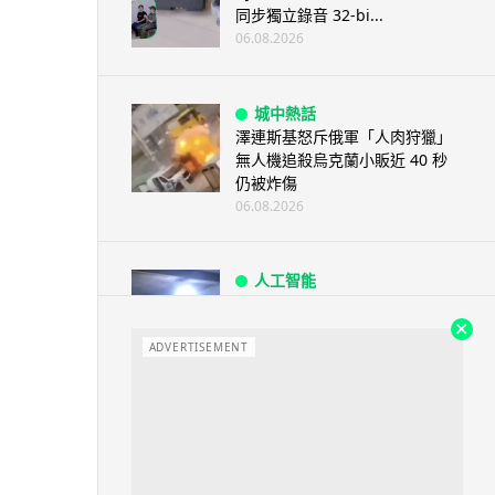
同步獨立錄音 32-bi...
06.08.2026
城中熱話
澤連斯基怒斥俄軍「人肉狩獵」
無人機追殺烏克蘭小販近 40 秒
仍被炸傷
06.08.2026
人工智能
中國湖北男自學 AI 「煉金術」
屋內煉金冒濃煙驚動全區
ADVERTISEMENT
06.08.2026
流動音樂
【評測】Sony IER-M500 入耳式
監聽耳機：現場拍攝、後製監
聽...