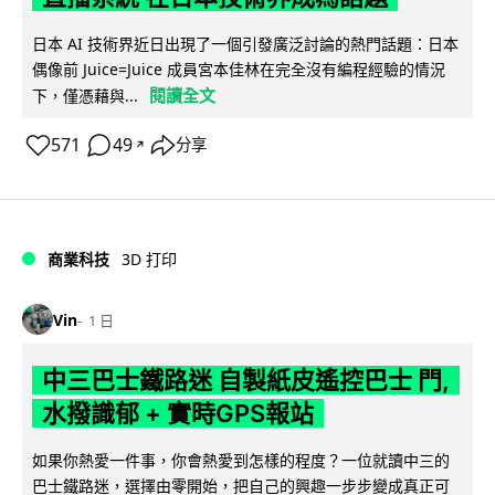
日本 AI 技術界近日出現了一個引發廣泛討論的熱門話題：日本
偶像前 Juice=Juice 成員宮本佳林在完全沒有編程經驗的情況
閱讀全文
下，僅憑藉與...
571
49
分享
↗
商業科技
3D 打印
Vin
1 日
中三巴士鐵路迷 自製紙皮遙控巴士 門,
水撥識郁 + 實時GPS報站
如果你熱愛一件事，你會熱愛到怎樣的程度？一位就讀中三的
巴士鐵路迷，選擇由零開始，把自己的興趣一步步變成真正可