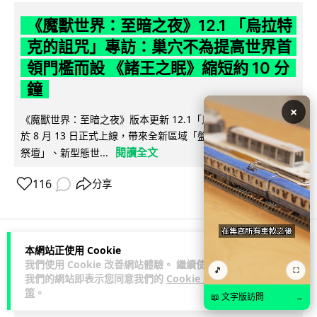
《魔獸世界：至暗之夜》12.1 「烏拉特
克的詛咒」專訪：巢穴不為提高世界首
領門檻而設 《諸王之眠》縮短約 10 分
鐘
×
《魔獸世界：至暗之夜》版本更新 12.1「烏拉特克的詛咒」將
於 8 月 13 日正式上線，帶來全新區域「盤蛇島」、地城「毒牙
閱讀全文
祭壇」、新型態世...
116
分享
本網站正使用 Cookie
科技娛樂
遊戲情報
我們使用 Cookie 改善網站體驗。 繼續使用
🎵
⛶
我們的網站即表示您同意我們的
Cookie 政
策
。
Lawton
2 日
📖 文字版訪問
→