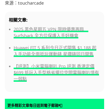
來源：toucharcade
相關文章:
2025 黑色星期五 VPN 限時優惠再臨
Surfshark 全方位保護入手好機會
Huawei FIT 5 系列今日正式開售 $1,188 起
入手功能全面抵玩運動錶 星鑽錶同日開售
【評測】小米電腦喇叭 Pro 評測 香港定價
$699 抵玩入手型格省擺位空間電腦喇叭惜有
一弱點
📮
更多精彩文章每日送到電子郵箱