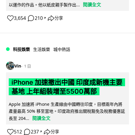
閱讀全文
以運作的作品。他以紙皮親手製作出...
3,654
210
分享
↗
科技娛樂
生活娛樂
城中熱話
Vin
1 日
iPhone 加速撤出中國 印度成新機主要
基地 上年組裝增至5500萬部
Apple 加速將 iPhone 生產線由中國轉往印度，目標兩年內將
產量最高 50% 移至當地。印度政府推出關稅豁免及稅務優惠延
閱讀全文
長至 204...
512
237
分享
↗