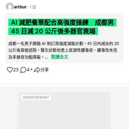
arthur
1 日
AI 減肥餐單配合高強度操練 成都男
45 日減 20 公斤後多器官衰竭
成都一名男子跟隨 AI 制訂高強度減脂計劃，45 日內減去約 20
公斤後昏迷送院。醫生診斷他患上尿源性膿毒症、膿毒性休克
閱讀全文
及多器官功能障礙。...
23
4
分享
↗
ADVERTISEMENT