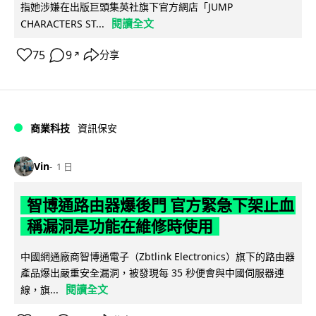
指她涉嫌在出版巨頭集英社旗下官方網店「JUMP
閱讀全文
CHARACTERS ST...
75
9
分享
↗
商業科技
資訊保安
Vin
1 日
智博通路由器爆後門 官方緊急下架止血
稱漏洞是功能在維修時使用
中國網通廠商智博通電子（Zbtlink Electronics）旗下的路由器
產品爆出嚴重安全漏洞，被發現每 35 秒便會與中國伺服器連
閱讀全文
線，旗...