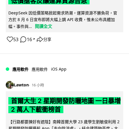
低價搶客反釀運算資源告急
DeepSeek 因低價策略掀起需求熱潮，運算資源不勝負荷，官
方於 8 月 6 日宣布即將大幅上調 API 收費，惟未公布具體加
閱讀全文
幅。事件與...
53
16
分享
↗
iOS App
應用軟件
應用軟件
Lawton
16 小時
首爾大生 2 星期開發防曬地圖 一日暴增
2 萬人下載衝榜首
【行路都要揀好有遮陰】南韓首爾大學 23 歲學生劉敏俊利用 2
星期開發防曬導航 App「走向陰涼處」，結合建築物高度、太