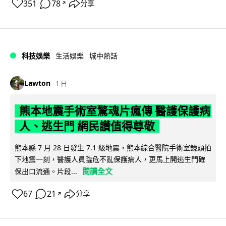
351
78
分享
↗
科技娛樂
生活娛樂
城中熱話
Lawton
1 日
熊本地震手術室驚魂片瘋傳 醫護保護病
人、逃生門 網民讚值得尊敬
熊本縣 7 月 28 日發生 7.1 級地震，熊本綜合醫院手術室鏡頭拍
下地震一刻，醫護人員臨危不亂保護病人，更馬上開逃生門確
閱讀全文
保出口流通。片段...
67
21
分享
↗