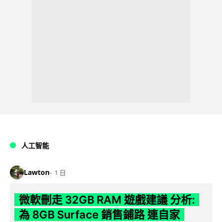
人工智能
Lawton
1 日
微軟刪走 32GB RAM 遊戲建議 分析:
為 8GB Surface 銷售鋪路 連自家