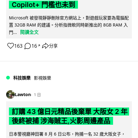
Copilot+ 門檻也未到
Microsoft 被發現靜靜刪除官方網站上，對遊戲玩家要為電腦配
置 32GB RAM 的建議。分析指微軟同時新推出的 8GB RAM 入
閱讀全文
門...
163
16
分享
↗
科技娛樂
影視娛樂
Lawton
1 日
訂購 43 億日元精品後棄單 大阪女 2 年
後終被捕 涉海賊王,火影周邊產品
日本警視廳神田署 8 月 6 日公布，拘捕一名 32 歲大阪女子，