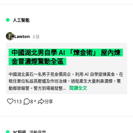
人工智能
Lawton
2 日
中國湖北男自學 AI 「煉金術」 屋內煉
金冒濃煙驚動全區
中國湖北黃石一名男子見金價高企，利用 AI 自學提煉黃金，在
租住單位私設高壓爐及作坊冶煉，過程產生大量刺鼻濃煙，驚
閱讀全文
動鄰居報警。警方到場揭發整...
113
8
分享
↗
3C科技
流動音樂