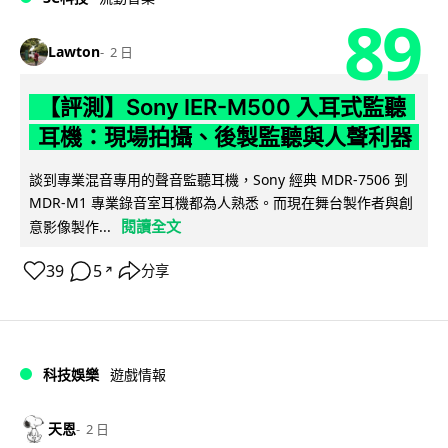
89
Lawton
2 日
【評測】Sony IER-M500 入耳式監聽
耳機：現場拍攝、後製監聽與人聲利器
談到專業混音專用的聲音監聽耳機，Sony 經典 MDR-7506 到
MDR-M1 專業錄音室耳機都為人熟悉。而現在舞台製作者與創
閱讀全文
意影像製作...
39
5
分享
↗
科技娛樂
遊戲情報
天恩
2 日