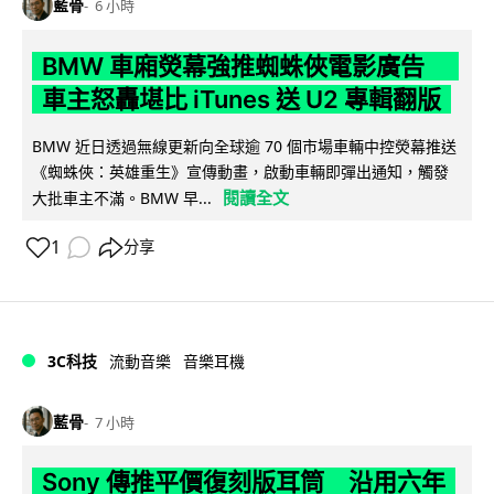
藍骨
6 小時
BMW 車廂熒幕強推蜘蛛俠電影廣告
車主怒轟堪比 iTunes 送 U2 專輯翻版
BMW 近日透過無線更新向全球逾 70 個市場車輛中控熒幕推送
《蜘蛛俠：英雄重生》宣傳動畫，啟動車輛即彈出通知，觸發
閱讀全文
大批車主不滿。BMW 早...
1
分享
3C科技
流動音樂
音樂耳機
藍骨
7 小時
Sony 傳推平價復刻版耳筒 沿用六年