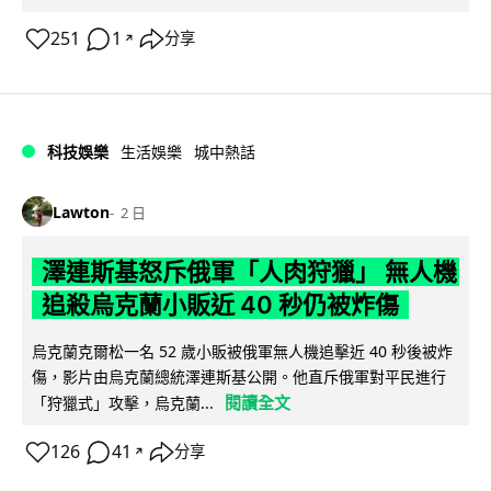
251
1
分享
↗
科技娛樂
生活娛樂
城中熱話
Lawton
2 日
澤連斯基怒斥俄軍「人肉狩獵」 無人機
追殺烏克蘭小販近 40 秒仍被炸傷
烏克蘭克爾松一名 52 歲小販被俄軍無人機追擊近 40 秒後被炸
傷，影片由烏克蘭總統澤連斯基公開。他直斥俄軍對平民進行
閱讀全文
「狩獵式」攻擊，烏克蘭...
126
41
分享
↗