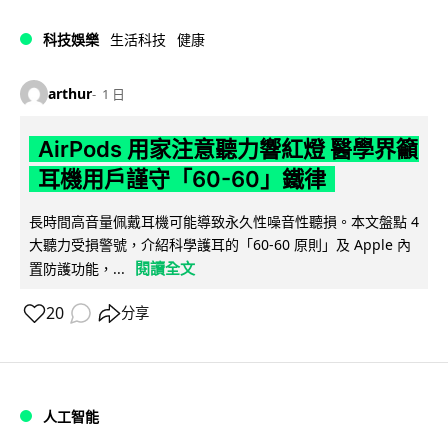
科技娛樂
生活科技
健康
arthur
1 日
AirPods 用家注意聽力響紅燈 醫學界籲
耳機用戶謹守「60-60」鐵律
長時間高音量佩戴耳機可能導致永久性噪音性聽損。本文盤點 4
大聽力受損警號，介紹科學護耳的「60-60 原則」及 Apple 內
閱讀全文
置防護功能，...
20
分享
人工智能