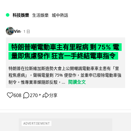
科技娛樂
生活娛樂
城中熱話
Vin
1 日
特朗普嘲電動車主有里程病 剩 75% 電
量即焦慮發作 狂言一手終結電車指令
特朗普在拉斯維加斯造勢大會上公開嘲諷電動車車主患有「里
程焦慮病」，聲稱電量剩 75% 便發作，並重申已廢除電動車強
閱讀全文
制令。惟專業車媒隨即反駁，...
608
270
分享
↗
ADVERTISEMENT