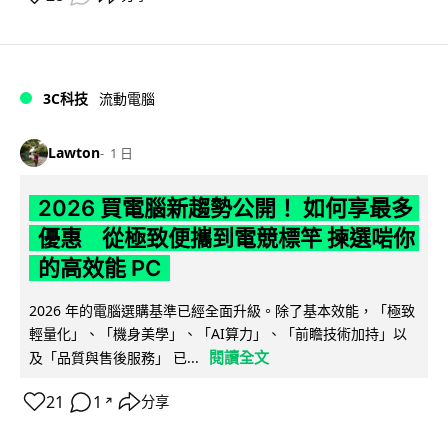
3C科技
流動電腦
Lawton
1 日
2026 買電腦新趨勢公開！ 如何享最多
優惠 從極致便攜到電競標竿 揀選啱你
的高效能 PC
2026 年的電腦選購基準已經全面升級。除了基本效能，「極致
輕量化」、「機身美學」、「AI算力」、「前瞻技術加持」以
閱讀全文
及「品質與售後服務」 已...
21
1
分享
↗