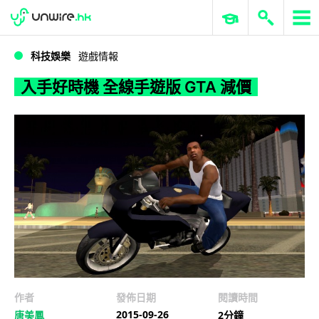
WWDC 2026
GenAI 與雲端科技專區
ERP 與商業 AI
入手好時機 全線手遊版 GTA 減價
科技娛樂
遊戲情報
入手好時機 全線手遊版 GTA 減價
作者
發佈日期
閱讀時間
2015-09-26
唐美鳳
2分鐘