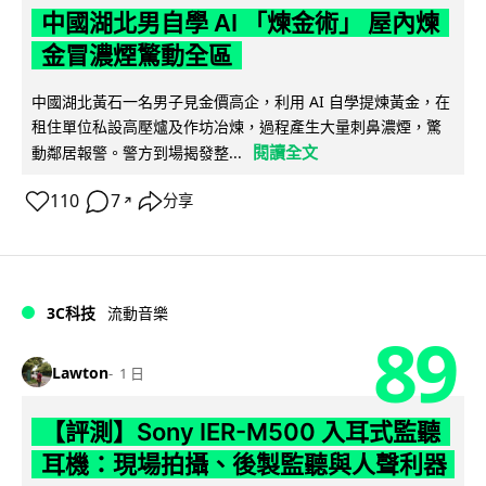
中國湖北男自學 AI 「煉金術」 屋內煉
金冒濃煙驚動全區
中國湖北黃石一名男子見金價高企，利用 AI 自學提煉黃金，在
租住單位私設高壓爐及作坊冶煉，過程產生大量刺鼻濃煙，驚
閱讀全文
動鄰居報警。警方到場揭發整...
110
7
分享
↗
3C科技
流動音樂
89
Lawton
1 日
【評測】Sony IER-M500 入耳式監聽
耳機：現場拍攝、後製監聽與人聲利器