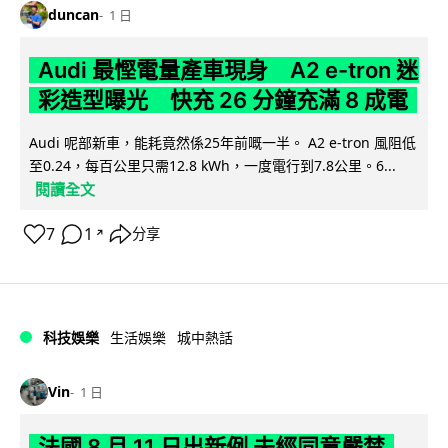
duncan
1 日
Audi 最慳電量產車現身 A2 e-tron 迷
彩造型曝光 快充 26 分鐘充滿 8 成電
Audi 呢部新車，能耗竟然係25年前嘅一半。 A2 e-tron 風阻低
至0.24，每百公里只需12.8 kWh，一度電行到7.8公里。6...
閱讀全文
7
1
分享
↗
科技娛樂
生活娛樂
城中熱話
Vin
1 日
法國 8 月 11 日出新例 未經同意嚴禁