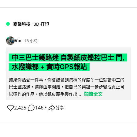
商業科技
3D 打印
Vin
18 小時
中三巴士鐵路迷 自製紙皮遙控巴士 門,
水撥識郁 + 實時GPS報站
如果你熱愛一件事，你會熱愛到怎樣的程度？一位就讀中三的
巴士鐵路迷，選擇由零開始，把自己的興趣一步步變成真正可
閱讀全文
以運作的作品。他以紙皮親手製作出...
2,425
146
分享
↗