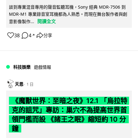
談到專業混音專用的聲音監聽耳機，Sony 經典 MDR-7506 到
MDR-M1 專業錄音室耳機都為人熟悉。而現在舞台製作者與創
閱讀全文
意影像製作...
38
4
分享
↗
科技娛樂
遊戲情報
天恩
1 日
《魔獸世界：至暗之夜》12.1 「烏拉特
克的詛咒」專訪：巢穴不為提高世界首
領門檻而設 《諸王之眠》縮短約 10 分
鐘