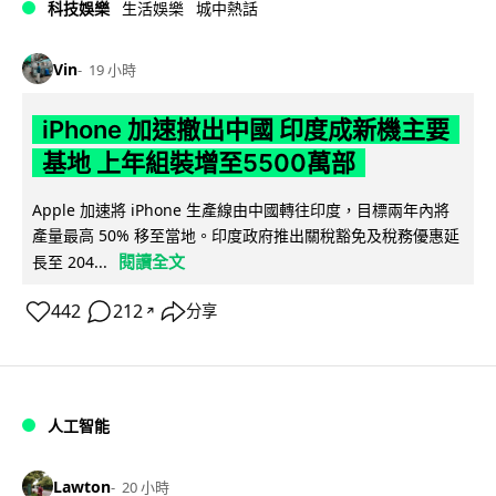
科技娛樂
生活娛樂
城中熱話
Vin
19 小時
iPhone 加速撤出中國 印度成新機主要
基地 上年組裝增至5500萬部
Apple 加速將 iPhone 生產線由中國轉往印度，目標兩年內將
產量最高 50% 移至當地。印度政府推出關稅豁免及稅務優惠延
閱讀全文
長至 204...
442
212
分享
↗
人工智能
Lawton
20 小時