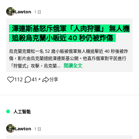
Lawton
1 日
澤連斯基怒斥俄軍「人肉狩獵」 無人機
追殺烏克蘭小販近 40 秒仍被炸傷
烏克蘭克爾松一名 52 歲小販被俄軍無人機追擊近 40 秒後被炸
傷，影片由烏克蘭總統澤連斯基公開。他直斥俄軍對平民進行
閱讀全文
「狩獵式」攻擊，烏克蘭...
112
41
分享
↗
人工智能
Lawton
1 日