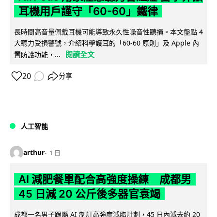
耳機用戶謹守「60-60」鐵律
長時間高音量佩戴耳機可能導致永久性噪音性聽損。本文盤點 4
大聽力受損警號，介紹科學護耳的「60-60 原則」及 Apple 內
閱讀全文
置防護功能，...
20
分享
人工智能
arthur
1 日
AI 減肥餐單配合高強度操練 成都男
45 日減 20 公斤後多器官衰竭
成都一名男子跟隨 AI 制訂高強度減脂計劃，45 日內減去約 20