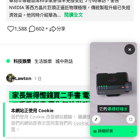
華為半導體首席科學家廖恒罕見接受近 5 小時專訪，警告
NVIDIA 等西方晶片巨頭正逼近物理極限，傳統製程升級已失經
閱讀全文
濟效益。他同時介紹華為...
1,588
602
分享
↗
×
科技娛樂
生活娛樂
城中熱話
Lawton
1 日
家長無得慳錢買二手書 電子啟動碼鎖死
二手教科書 學生無法做功課
本網站正使用 Cookie
我們使用 Cookie 改善網站體驗。 繼續使用
社福界立法會議員陳文宜指，一間中學書單價錢按年加 14.7%
🎵
⛶
我們的網站即表示您同意我們的
Cookie 政
遠超通漲，令家長難以負擔。而且電子教材啟動碼這項設計，
策
。
📖 詳細評測
閱讀全文
→
令學生無法完成功課，二手...