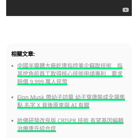
相關文章:
中國半導體大廠屹唐指控美企竊取技術 指
其挖角前員工取得核心技術申請專利 要求
賠償 9,999 萬人民幣
Elon Musk 帶幼子訪華 幼子穿唐裝成全場焦
點 名字 X 背後原來與 AI 有關
哈佛研發改良版 CRISPR 技術 有望基因編輯
治療唐氏綜合症