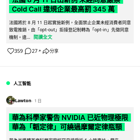
Cold Call 違規企業最高罰 345 萬
法國將於 8 月 11 日起實施新例，全面禁止企業未經消費者同意
致電推銷，由「opt-out」拒接登記制轉為「opt-in」先徵同意
閱讀全文
機制。違...
359
27
分享
↗
人工智能
Lawton
1 日
華為科學家警告 NVIDIA 已近物理極限
華為「韜定律」可繞過摩爾定律瓶頸