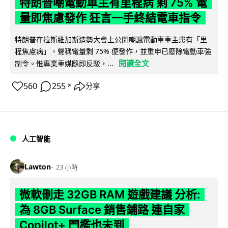
特朗普嘲電動車主有里程病 剩 75% 電
量即焦慮發作 狂言一手終結電車指令
特朗普在拉斯維加斯造勢大會上公開嘲諷電動車車主患有「里
程焦慮病」，聲稱電量剩 75% 便發作，並重申已廢除電動車強
閱讀全文
制令。惟專業車媒隨即反駁，...
560
255
分享
↗
人工智能
Lawton
23 小時
微軟刪走 32GB RAM 遊戲建議 分析:
為 8GB Surface 銷售鋪路 連自家
Copilot+ 門檻也未到