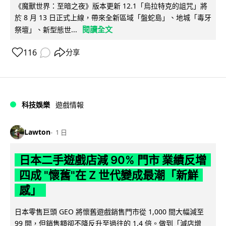
《魔獸世界：至暗之夜》版本更新 12.1「烏拉特克的詛咒」將
於 8 月 13 日正式上線，帶來全新區域「盤蛇島」、地城「毒牙
閱讀全文
祭壇」、新型態世...
116
分享
科技娛樂
遊戲情報
Lawton
1 日
日本二手遊戲店減 90% 門市 業績反增
四成 "懷舊"在 Z 世代變成最潮「新鮮
感」
日本零售巨頭 GEO 將懷舊遊戲銷售門市從 1,000 間大幅減至
99 間，但銷售額卻不降反升至過往的 1.4 倍。做到「減店增