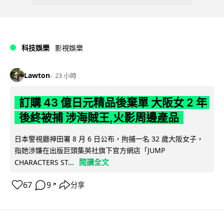
科技娛樂
影視娛樂
Lawton
23 小時
訂購 43 億日元精品後棄單 大阪女 2 年
後終被捕 涉海賊王,火影周邊產品
日本警視廳神田署 8 月 6 日公布，拘捕一名 32 歲大阪女子，
指她涉嫌在出版巨頭集英社旗下官方網店「JUMP
閱讀全文
CHARACTERS ST...
67
9
分享
↗