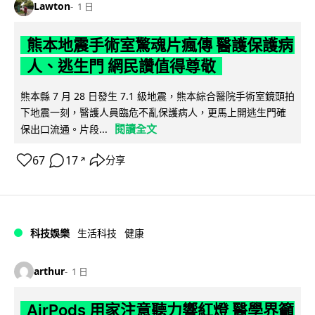
Lawton
1 日
熊本地震手術室驚魂片瘋傳 醫護保護病
人、逃生門 網民讚值得尊敬
熊本縣 7 月 28 日發生 7.1 級地震，熊本綜合醫院手術室鏡頭拍
下地震一刻，醫護人員臨危不亂保護病人，更馬上開逃生門確
閱讀全文
保出口流通。片段...
67
17
分享
↗
科技娛樂
生活科技
健康
arthur
1 日
AirPods 用家注意聽力響紅燈 醫學界籲