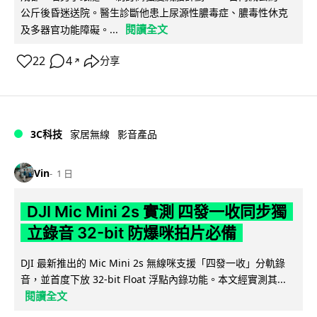
公斤後昏迷送院。醫生診斷他患上尿源性膿毒症、膿毒性休克
閱讀全文
及多器官功能障礙。...
22
4
分享
↗
3C科技
家居無線
影音產品
Vin
1 日
DJI Mic Mini 2s 實測 四發一收同步獨
立錄音 32-bit 防爆咪拍片必備
DJI 最新推出的 Mic Mini 2s 無線咪支援「四發一收」分軌錄
音，並首度下放 32-bit Float 浮點內錄功能。本文經實測其...
閱讀全文