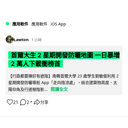
iOS App
應用軟件
應用軟件
Lawton
1 小時
首爾大生 2 星期開發防曬地圖 一日暴增
2 萬人下載衝榜首
【行路都要揀好有遮陰】南韓首爾大學 23 歲學生劉敏俊利用 2
星期開發防曬導航 App「走向陰涼處」，結合建築物高度、太
閱讀全文
陽仰角及行道樹陰影...
21
2
分享
↗