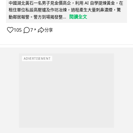
中國湖北黃石一名男子見金價高企，利用 AI 自學提煉黃金，在
租住單位私設高壓爐及作坊冶煉，過程產生大量刺鼻濃煙，驚
閱讀全文
動鄰居報警。警方到場揭發整...
105
7
分享
↗
ADVERTISEMENT