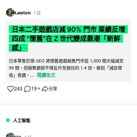
Lawton
1 日
日本二手遊戲店減 90% 門市 業績反增
四成 "懷舊"在 Z 世代變成最潮「新鮮
感」
日本零售巨頭 GEO 將懷舊遊戲銷售門市從 1,000 間大幅減至
99 間，但銷售額卻不降反升至過往的 1.4 倍。做到「減店增
閱讀全文
收」奇蹟，...
243
19
分享
↗
人工智能