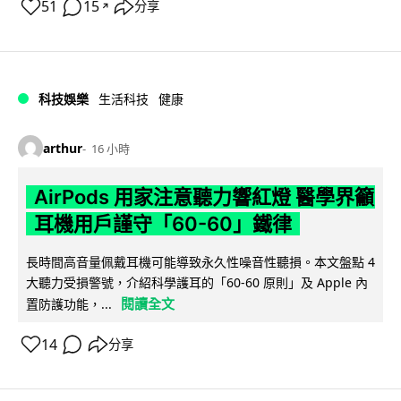
51
15
分享
↗
科技娛樂
生活科技
健康
arthur
16 小時
AirPods 用家注意聽力響紅燈 醫學界籲
耳機用戶謹守「60-60」鐵律
長時間高音量佩戴耳機可能導致永久性噪音性聽損。本文盤點 4
大聽力受損警號，介紹科學護耳的「60-60 原則」及 Apple 內
閱讀全文
置防護功能，...
14
分享