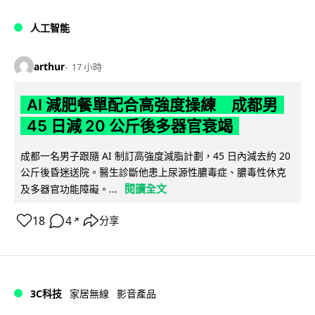
人工智能
arthur
17 小時
AI 減肥餐單配合高強度操練 成都男
45 日減 20 公斤後多器官衰竭
成都一名男子跟隨 AI 制訂高強度減脂計劃，45 日內減去約 20
公斤後昏迷送院。醫生診斷他患上尿源性膿毒症、膿毒性休克
閱讀全文
及多器官功能障礙。...
18
4
分享
↗
3C科技
家居無線
影音產品