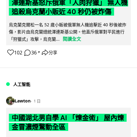
澤連斯基怒斥俄軍「人肉狩獵」 無人機
追殺烏克蘭小販近 40 秒仍被炸傷
烏克蘭克爾松一名 52 歲小販被俄軍無人機追擊近 40 秒後被炸
傷，影片由烏克蘭總統澤連斯基公開。他直斥俄軍對平民進行
閱讀全文
「狩獵式」攻擊，烏克蘭...
102
36
分享
↗
人工智能
Lawton
1 日
中國湖北男自學 AI 「煉金術」 屋內煉
金冒濃煙驚動全區