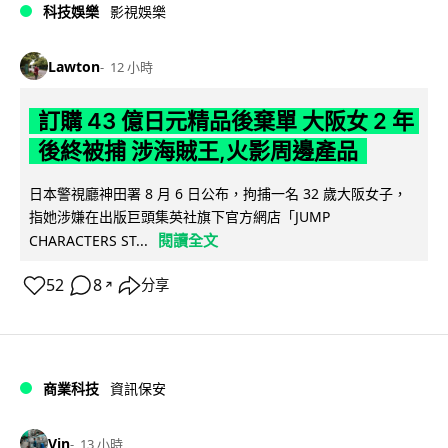
科技娛樂
影視娛樂
Lawton
12 小時
訂購 43 億日元精品後棄單 大阪女 2 年
後終被捕 涉海賊王,火影周邊產品
日本警視廳神田署 8 月 6 日公布，拘捕一名 32 歲大阪女子，
指她涉嫌在出版巨頭集英社旗下官方網店「JUMP
閱讀全文
CHARACTERS ST...
52
8
分享
↗
商業科技
資訊保安
Vin
13 小時