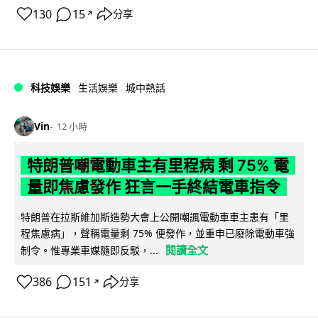
130
15
分享
↗
科技娛樂
生活娛樂
城中熱話
Vin
12 小時
特朗普嘲電動車主有里程病 剩 75% 電
量即焦慮發作 狂言一手終結電車指令
特朗普在拉斯維加斯造勢大會上公開嘲諷電動車車主患有「里
程焦慮病」，聲稱電量剩 75% 便發作，並重申已廢除電動車強
閱讀全文
制令。惟專業車媒隨即反駁，...
386
151
分享
↗