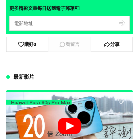
📮
更多精彩文章每日送到電子郵箱
讚好
0
看留言
分享
最新影片