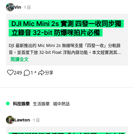
Vin
1 日
DJI Mic Mini 2s 實測 四發一收同步獨
立錄音 32-bit 防爆咪拍片必備
DJI 最新推出的 Mic Mini 2s 無線咪支援「四發一收」分軌錄
音，並首度下放 32-bit Float 浮點內錄功能。本文經實測其...
閱讀全文
249
1
分享
↗
科技娛樂
生活娛樂
城中熱話
Lawton
1 日