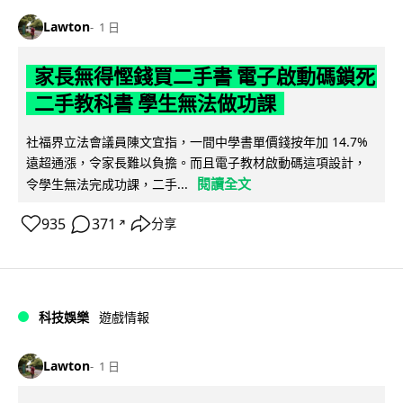
Lawton
1 日
家長無得慳錢買二手書 電子啟動碼鎖死
二手教科書 學生無法做功課
社福界立法會議員陳文宜指，一間中學書單價錢按年加 14.7%
遠超通漲，令家長難以負擔。而且電子教材啟動碼這項設計，
閱讀全文
令學生無法完成功課，二手...
935
371
分享
↗
科技娛樂
遊戲情報
Lawton
1 日