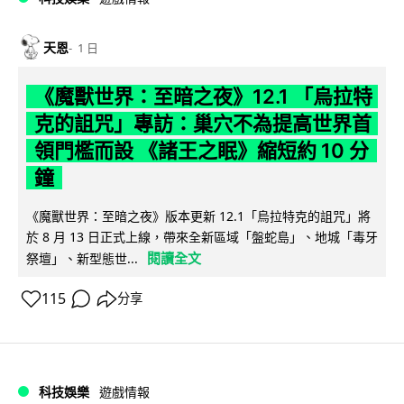
天恩
1 日
《魔獸世界：至暗之夜》12.1 「烏拉特
克的詛咒」專訪：巢穴不為提高世界首
領門檻而設 《諸王之眠》縮短約 10 分
鐘
《魔獸世界：至暗之夜》版本更新 12.1「烏拉特克的詛咒」將
於 8 月 13 日正式上線，帶來全新區域「盤蛇島」、地城「毒牙
閱讀全文
祭壇」、新型態世...
115
分享
科技娛樂
遊戲情報