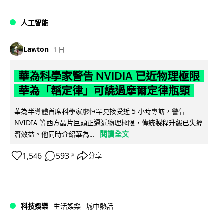
人工智能
Lawton
1 日
華為科學家警告 NVIDIA 已近物理極限
華為「韜定律」可繞過摩爾定律瓶頸
華為半導體首席科學家廖恒罕見接受近 5 小時專訪，警告
NVIDIA 等西方晶片巨頭正逼近物理極限，傳統製程升級已失經
閱讀全文
濟效益。他同時介紹華為...
1,546
593
分享
↗
科技娛樂
生活娛樂
城中熱話