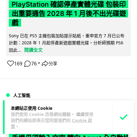
PlayStation 確認停產實體光碟 包裝印
出重要通告 2028 年 1 月後不出光碟遊
戲
Sony 已在 PS5 主機包裝加貼提示貼紙，重申官方 7 月已公布
計劃：2028 年 1 月起停產新遊戲實體光碟。分析師預期 PS6
閱讀全文
因此...
169
76
分享
↗
人工智能
本網站正使用 Cookie
Vin
1 日
我們使用 Cookie 改善網站體驗。 繼續使用
我們的網站即表示您同意我們的
Cookie 政
策
。
Samsung 展示 Galaxy AI 新方向 未來