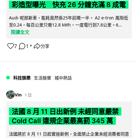
彩造型曝光 快充 26 分鐘充滿 8 成電
Audi 呢部新車，能耗竟然係25年前嘅一半。 A2 e-tron 風阻低
至0.24，每百公里只需12.8 kWh，一度電行到7.8公里。6...
閱讀全文
7
1
分享
↗
科技娛樂
生活娛樂
城中熱話
Vin
1 日
法國 8 月 11 日出新例 未經同意嚴禁
Cold Call 違規企業最高罰 345 萬
法國將於 8 月 11 日起實施新例，全面禁止企業未經消費者同意