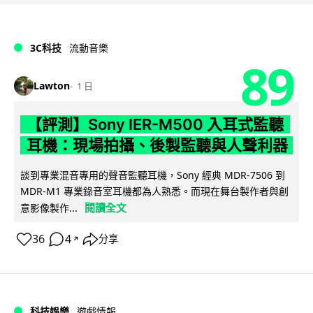
3C科技
流動音樂
89
Lawton
1 日
【評測】Sony IER-M500 入耳式監聽
耳機：現場拍攝、後製監聽與人聲利器
談到專業混音專用的聲音監聽耳機，Sony 經典 MDR-7506 到
MDR-M1 專業錄音室耳機都為人熟悉。而現在舞台製作者與創
閱讀全文
意影像製作...
36
4
分享
↗
科技娛樂
遊戲情報