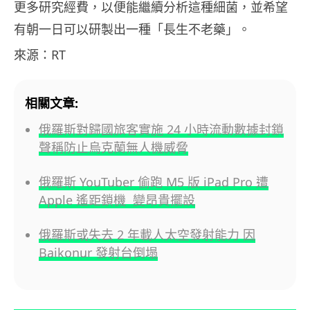
更多研究經費，以便能繼續分析這種細菌，並希望
有朝一日可以研製出一種「長生不老藥」。
來源：RT
相關文章:
俄羅斯對歸國旅客實施 24 小時流動數據封鎖
聲稱防止烏克蘭無人機威脅
俄羅斯 YouTuber 偷跑 M5 版 iPad Pro 遭
Apple 遙距鎖機 變昂貴擺設
俄羅斯或失去 2 年載人太空發射能力 因
Baikonur 發射台倒塌