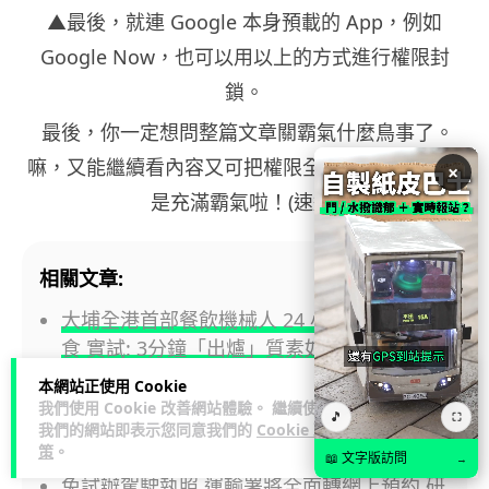
▲最後，就連 Google 本身預載的 App，例如
Google Now，也可以用以上的方式進行權限封
鎖。
最後，你一定想問整篇文章關霸氣什麼鳥事了。
嘛，又能繼續看內容又可把權限全 Block 了，當然
×
是充滿霸氣啦！(速逃)
相關文章:
大埔全港首部餐飲機械人 24 小時無人現製熱
食 實試: 3分鐘「出爐」質素如何？
本網站正使用 Cookie
【試玩】本地製作《HK Driving Game》真
我們使用 Cookie 改善網站體驗。 繼續使用
🎵
⛶
實路線重現 操控有驚喜但流暢度仍需改善
我們的網站即表示您同意我們的
Cookie 政
策
。
📖 文字版訪問
→
免試辦駕駛執照 運輸署將全面轉網上預約 研