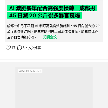
AI 減肥餐單配合高強度操練 成都男
45 日減 20 公斤後多器官衰竭
成都一名男子跟隨 AI 制訂高強度減脂計劃，45 日內減去約 20
公斤後昏迷送院。醫生診斷他患上尿源性膿毒症、膿毒性休克
閱讀全文
及多器官功能障礙。...
17
3
分享
↗
ADVERTISEMENT