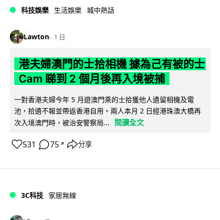
科技娛樂
生活娛樂
城中熱話
Lawton
1 日
港夫婦澳門的士拾相機 據為己有被的士
Cam 睇到 2 個月後再入境被捕
一對香港夫婦今年 5 月遊澳門乘的士拾獲他人遺留相機及電
池，拾遺不報並帶返香港自用。兩人本月 2 日經港珠澳大橋再
閱讀全文
次入境澳門時，被治安警察局...
531
75
分享
↗
3C科技
家居無線