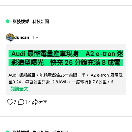
科技娛樂
科技新聞
duncan
1 日
Audi 最慳電量產車現身 A2 e-tron 迷
彩造型曝光 快充 26 分鐘充滿 8 成電
Audi 呢部新車，能耗竟然係25年前嘅一半。 A2 e-tron 風阻低
至0.24，每百公里只需12.8 kWh，一度電行到7.8公里。6...
閱讀全文
7
1
分享
↗