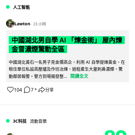
人工智能
Lawton
23 小時
中國湖北男自學 AI 「煉金術」 屋內煉
金冒濃煙驚動全區
中國湖北黃石一名男子見金價高企，利用 AI 自學提煉黃金，在
租住單位私設高壓爐及作坊冶煉，過程產生大量刺鼻濃煙，驚
閱讀全文
動鄰居報警。警方到場揭發整...
104
7
分享
↗
3C科技
流動音樂