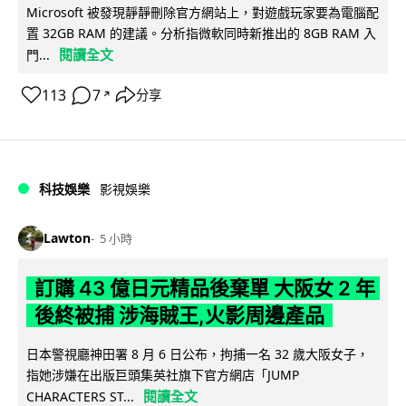
Microsoft 被發現靜靜刪除官方網站上，對遊戲玩家要為電腦配
置 32GB RAM 的建議。分析指微軟同時新推出的 8GB RAM 入
閱讀全文
門...
113
7
分享
↗
科技娛樂
影視娛樂
Lawton
5 小時
訂購 43 億日元精品後棄單 大阪女 2 年
後終被捕 涉海賊王,火影周邊產品
日本警視廳神田署 8 月 6 日公布，拘捕一名 32 歲大阪女子，
指她涉嫌在出版巨頭集英社旗下官方網店「JUMP
閱讀全文
CHARACTERS ST...