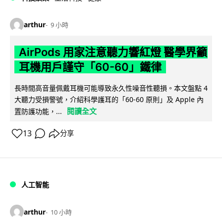
arthur
9 小時
AirPods 用家注意聽力響紅燈 醫學界籲
耳機用戶謹守「60-60」鐵律
長時間高音量佩戴耳機可能導致永久性噪音性聽損。本文盤點 4
大聽力受損警號，介紹科學護耳的「60-60 原則」及 Apple 內
閱讀全文
置防護功能，...
13
分享
人工智能
arthur
10 小時