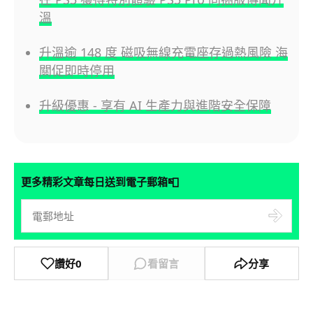
溫
升溫逾 148 度 磁吸無線充電座存過熱風險 海
關促即時停用
升級優惠 - 享有 AI 生產力與進階安全保障
📮
更多精彩文章每日送到電子郵箱
讚好
0
看留言
分享