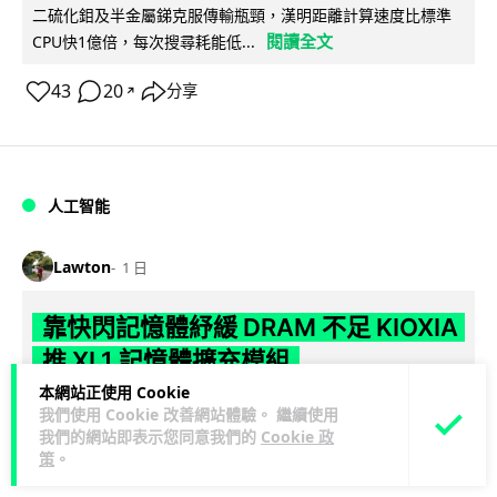
二硫化鉬及半金屬銻克服傳輸瓶頸，漢明距離計算速度比標準
閱讀全文
CPU快1億倍，每次搜尋耗能低...
43
20
分享
↗
人工智能
Lawton
1 日
靠快閃記憶體紓緩 DRAM 不足 KIOXIA
推 XL1 記憶體擴充模組
本網站正使用 Cookie
KIOXIA 發表全新記憶體擴充模組 XL1 系列，結合低延遲快閃記
我們使用 Cookie 改善網站體驗。 繼續使用
憶體 XL-FLASH 與 CXL 介面，將快閃記憶體轉化為記憶體擴充
我們的網站即表示您同意我們的
Cookie 政
策
。
閱讀全文
方...