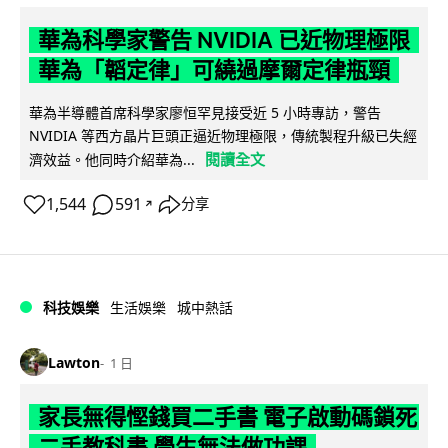
華為科學家警告 NVIDIA 已近物理極限
華為「韜定律」可繞過摩爾定律瓶頸
華為半導體首席科學家廖恒罕見接受近 5 小時專訪，警告
NVIDIA 等西方晶片巨頭正逼近物理極限，傳統製程升級已失經
閱讀全文
濟效益。他同時介紹華為...
1,544
591
分享
↗
科技娛樂
生活娛樂
城中熱話
Lawton
1 日
家長無得慳錢買二手書 電子啟動碼鎖死
二手教科書 學生無法做功課