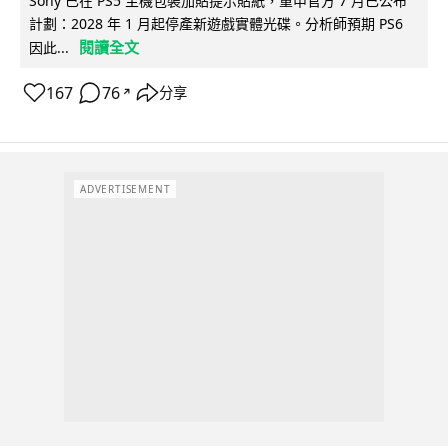
Sony 已在 PS5 主機包裝加貼提示貼紙，重申官方 7 月已公布
計劃：2028 年 1 月起停產新遊戲實體光碟。分析師預期 PS6
閱讀全文
因此...
167
76
分享
↗
ADVERTISEMENT