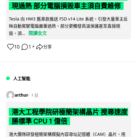
現過熱 部分電腦損毀車主須自費維修
Tesla 向 HW3 舊車款推送 FSD v14 Lite 系統，引發大量車主反
映自動駕駛電腦嚴重過熱，部分更觸發高溫保護甚至直接燒
閱讀全文
毀，須...
10
1
分享
↗
人工智能
arthur
1 日
港大工程學院研極簡架構晶片 搜尋速度
勝標準 CPU 1 億倍
港大團隊研發極簡架構模擬內容尋址記憶體（CAM）晶片，用