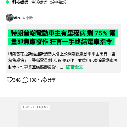
科技娛樂
生活娛樂
城中熱話
Vin
4 小時
特朗普嘲電動車主有里程病 剩 75% 電
量即焦慮發作 狂言一手終結電車指令
特朗普在拉斯維加斯造勢大會上公開嘲諷電動車車主患有「里
程焦慮病」，聲稱電量剩 75% 便發作，並重申已廢除電動車強
閱讀全文
制令。惟專業車媒隨即反駁，...
348
108
分享
↗
ADVERTISEMENT