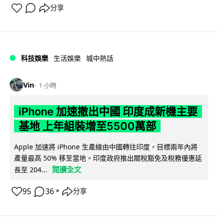
分享
科技娛樂
生活娛樂
城中熱話
Vin
1 小時
iPhone 加速撤出中國 印度成新機主要
基地 上年組裝增至5500萬部
Apple 加速將 iPhone 生產線由中國轉往印度，目標兩年內將
產量最高 50% 移至當地。印度政府推出關稅豁免及稅務優惠延
閱讀全文
長至 204...
95
36
分享
↗