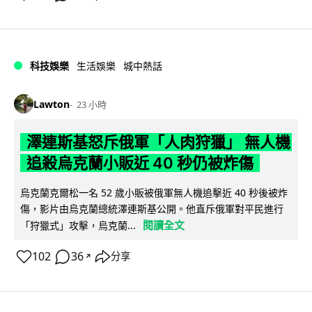
科技娛樂
生活娛樂
城中熱話
Lawton
23 小時
澤連斯基怒斥俄軍「人肉狩獵」 無人機
追殺烏克蘭小販近 40 秒仍被炸傷
烏克蘭克爾松一名 52 歲小販被俄軍無人機追擊近 40 秒後被炸
傷，影片由烏克蘭總統澤連斯基公開。他直斥俄軍對平民進行
閱讀全文
「狩獵式」攻擊，烏克蘭...
102
36
分享
↗