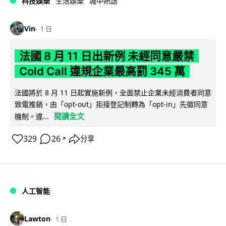
科技娛樂
生活娛樂
城中熱話
Vin
1 日
法國 8 月 11 日出新例 未經同意嚴禁
Cold Call 違規企業最高罰 345 萬
法國將於 8 月 11 日起實施新例，全面禁止企業未經消費者同意
致電推銷，由「opt-out」拒接登記制轉為「opt-in」先徵同意
閱讀全文
機制。違...
329
26
分享
↗
人工智能
Lawton
1 日