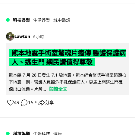
科技娛樂
生活娛樂
城中熱話
Lawton
6 小時
熊本地震手術室驚魂片瘋傳 醫護保護病
人、逃生門 網民讚值得尊敬
熊本縣 7 月 28 日發生 7.1 級地震，熊本綜合醫院手術室鏡頭拍
下地震一刻，醫護人員臨危不亂保護病人，更馬上開逃生門確
閱讀全文
保出口流通。片段...
49
15
分享
↗
科技娛樂
生活科技
健康