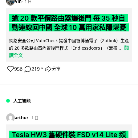
Vin
1 日
逾 20 款平價路由器爆後門 每 35 秒自
動連線回中國 全球 10 萬用家私隱堪憂
網絡安全公司 VulnCheck 揭發中國智博通電子（Zbtlink）生產
閱
的 20 多款路由器內置後門程式「Endlessdoors」（無盡...
讀全文
956
219
分享
↗
人工智能
arthur
1 日
Tesla HW3 舊硬件裝 FSD v14 Lite 頻