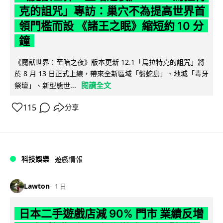
克的詛咒」專訪：巢穴不為提高世界首
領門檻而設 《諸王之眠》縮短約 10 分
鐘
《魔獸世界：至暗之夜》版本更新 12.1「烏拉特克的詛咒」將
於 8 月 13 日正式上線，帶來全新區域「盤蛇島」、地城「毒牙
閱讀全文
祭壇」、新型態世...
115
分享
科技娛樂
遊戲情報
Lawton
1 日
日本二手遊戲店減 90% 門市 業績反增