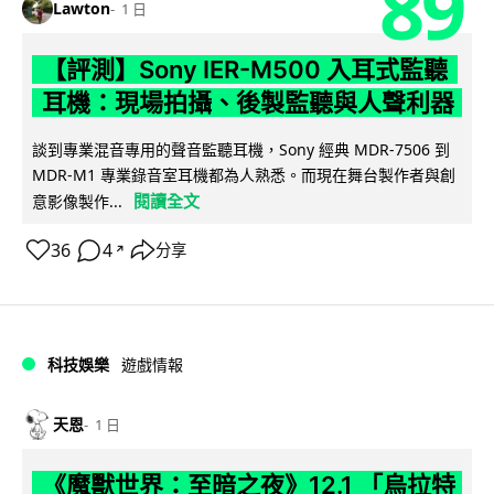
89
Lawton
1 日
【評測】Sony IER-M500 入耳式監聽
耳機：現場拍攝、後製監聽與人聲利器
談到專業混音專用的聲音監聽耳機，Sony 經典 MDR-7506 到
MDR-M1 專業錄音室耳機都為人熟悉。而現在舞台製作者與創
閱讀全文
意影像製作...
36
4
分享
↗
科技娛樂
遊戲情報
天恩
1 日
《魔獸世界：至暗之夜》12.1 「烏拉特