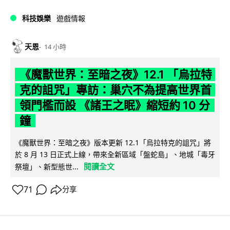
科技娛樂
遊戲情報
天恩
14 小時
《魔獸世界：至暗之夜》12.1 「烏拉特
克的詛咒」專訪：巢穴不為提高世界首
領門檻而設 《諸王之眠》縮短約 10 分
鐘
《魔獸世界：至暗之夜》版本更新 12.1「烏拉特克的詛咒」將
於 8 月 13 日正式上線，帶來全新區域「盤蛇島」、地城「毒牙
閱讀全文
祭壇」、新型態世...
71
分享