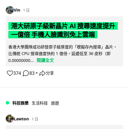
Vin
1 日
港大研原子級新晶片 AI 搜尋速度提升
一億倍 手機人臉識別免上雲端
香港大學團隊成功研發原子級厚度的「模擬存內搜尋」晶片，
比傳統 CPU 搜尋速度快約 1 億倍，延遲低至 36 皮秒（即
閱讀全文
0.00000000...
374
83
分享
↗
科技娛樂
生活科技
旅遊
Lawton
1 日