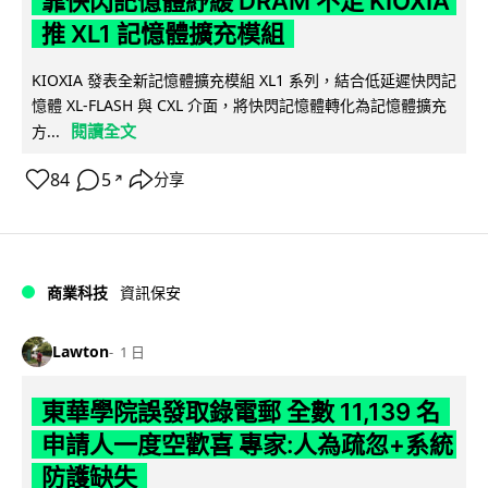
靠快閃記憶體紓緩 DRAM 不足 KIOXIA
推 XL1 記憶體擴充模組
KIOXIA 發表全新記憶體擴充模組 XL1 系列，結合低延遲快閃記
憶體 XL-FLASH 與 CXL 介面，將快閃記憶體轉化為記憶體擴充
閱讀全文
方...
84
5
分享
↗
商業科技
資訊保安
Lawton
1 日
東華學院誤發取錄電郵 全數 11,139 名
申請人一度空歡喜 專家:人為疏忽+系統
防護缺失