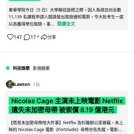
東華學院今日（5 日）大學聯招放榜之際，因人為疏忽向全數
11,139 名課程申請人錯誤發出取錄通知電郵，令大批考生一度
閱讀全文
以為獲得學位取錄，事...
147
17
分享
↗
科技娛樂
影視娛樂
Lawton
1 日
Nicolas Cage 主演未上映電影 Netflix
遺失未加密母帶 被索償 8.19 億港元
【唔見未加密母帶咁大件事】Netflix 洛杉磯辦公室被竊，未上
映的 Nicolas Cage 電影《Fortitude》母帶亦告失蹤。電影...