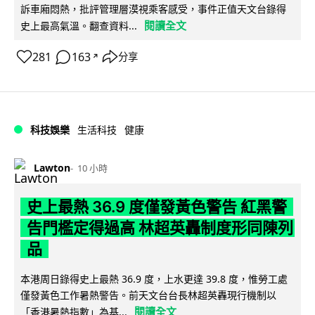
訴車廂悶熱，批評管理層漠視乘客感受，事件正值天文台錄得
閱讀全文
史上最高氣溫。翻查資料...
281
163
分享
↗
科技娛樂
生活科技
健康
Lawton
10 小時
史上最熱 36.9 度僅發黃色警告 紅黑警
告門檻定得過高 林超英轟制度形同陳列
品
本港周日錄得史上最熱 36.9 度，上水更達 39.8 度，惟勞工處
僅發黃色工作暑熱警告。前天文台台長林超英轟現行機制以
閱讀全文
「香港暑熱指數」為基...