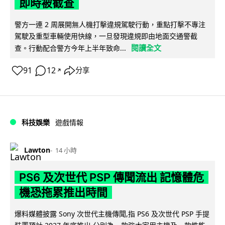
即時被截查
警方一連 2 周展開無人機打擊違規駕駛行動，重點打擊不專注
駕駛及重型車輛使用快線，一旦發現違規即由地面交通警截
閱讀全文
查。行動配合警方今年上半年致命...
91
12
分享
↗
科技娛樂
遊戲情報
Lawton
14 小時
PS6 及次世代 PSP 傳聞流出 記憶體危
機恐拖累推出時間
爆料媒體披露 Sony 次世代主機傳聞,指 PS6 及次世代 PSP 手提