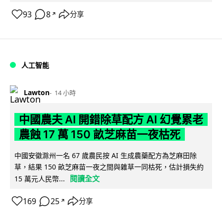
93
8
分享
↗
人工智能
Lawton
14 小時
中國農夫 AI 開錯除草配方 AI 幻覺累老
農蝕 17 萬 150 畝芝麻苗一夜枯死
中國安徽滁州一名 67 歲農民按 AI 生成農藥配方為芝麻田除
草，結果 150 畝芝麻苗一夜之間與雜草一同枯死，估計損失約
閱讀全文
15 萬元人民幣...
169
25
分享
↗