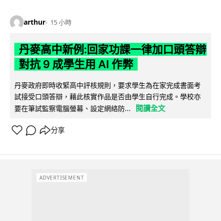
arthur
15 小時
丹麥高中新例:回家功課一律加口頭答辯
對抗 9 成學生用 AI 作弊
丹麥政府即時收緊高中評核規則，要求學生為在家完成書面考
試接受口頭答辯，藉此核實作品是否由學生自行完成。學校亦
閱讀全文
要在筆試監察電腦螢幕、設定網絡防...
分享
ADVERTISEMENT