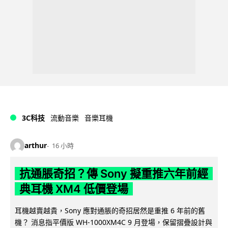
3C科技
流動音樂
音樂耳機
arthur
16 小時
抗通脹奇招？傳 Sony 擬重推六年前經
典耳機 XM4 低價登場
耳機越賣越貴，Sony 應對通脹的奇招居然是重推 6 年前的舊
機？ 消息指平價版 WH-1000XM4C 9 月登場，保留摺疊設計與