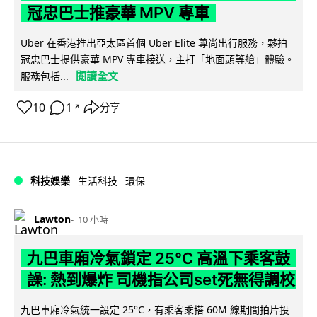
冠忠巴士推豪華 MPV 專車
Uber 在香港推出亞太區首個 Uber Elite 尊尚出行服務，夥拍
冠忠巴士提供豪華 MPV 專車接送，主打「地面頭等艙」體驗。
閱讀全文
服務包括...
10
1
分享
↗
科技娛樂
生活科技
環保
Lawton
10 小時
九巴車廂冷氣鎖定 25°C 高溫下乘客鼓
譟: 熱到爆炸 司機指公司set死無得調校
九巴車廂冷氣統一設定 25°C，有乘客乘搭 60M 線期間拍片投