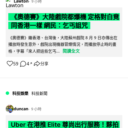
Lawton
9 小時
《奧德賽》大陸戲院都爆機 定格對白竟
同香港一樣 網民：乞丐詛咒
《奧德賽》繼香港、台灣後，大陸蘇州戲院 8 月 9 日亦傳出在
播放時發生意外，戲院出現機器冒煙情況，而播放停止時的畫
閱讀全文
格，字幕「來人把這些乞丐...
59
4
分享
↗
科技娛樂
科技新聞
duncan
9 小時
Uber 在港推 Elite 尊尚出行服務！夥拍