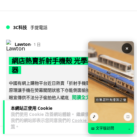
3C科技
手提電話
Lawton
1 日
×
網店熱賣折射手機殼 光學稜鏡變偷拍神
器
中國有網上購物平台近日熱賣「折射手機殼」，利用光學稜鏡
原理讓手機在熒幕關閉狀態下亦能側面偷拍，賣家更以暗示字
閱讀全文
眼宣傳供不法分子偷拍他人裙底
本網站正使用 Cookie
1,189
111
分享
↗
我們使用 Cookie 改善網站體驗。 繼續使用
🎵
⛶
我們的網站即表示您同意我們的
Cookie 政
策
。
📖 文字版訪問
→