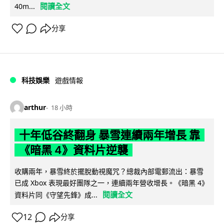
閱讀全文
40m...
分享
科技娛樂
遊戲情報
arthur
18 小時
十年低谷終翻身 暴雪連續兩年增長 靠
《暗黑 4》資料片逆襲
收購兩年，暴雪終於擺脫動視魔咒？總裁內部電郵流出：暴雪
已成 Xbox 表現最好團隊之一，連續兩年營收增長。《暗黑 4》
閱讀全文
資料片同《守望先鋒》成...
12
分享