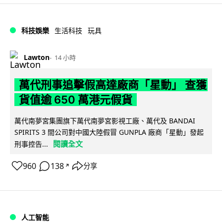
科技娛樂
生活科技
玩具
Lawton
14 小時
萬代刑事追擊假高達廠商「星動」 查獲
貨值逾 650 萬港元假貨
萬代南夢宮集團旗下萬代南夢宮影視工廠、萬代及 BANDAI
SPIRITS 3 間公司對中國大陸假冒 GUNPLA 廠商「星動」發起
閱讀全文
刑事控告...
960
138
分享
↗
人工智能