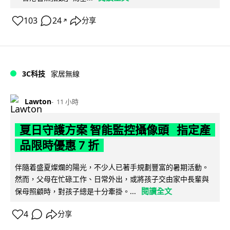
103
24
分享
↗
3C科技
家居無線
Lawton
11 小時
夏日守護方案 智能監控攝像頭 指定產
品限時優惠 7 折
伴隨着盛夏燦爛的陽光，不少人已著手規劃豐富的暑期活動。
然而，父母在忙碌工作、日常外出，或將孩子交由家中長輩與
閱讀全文
保母照顧時，對孩子總是十分牽掛。...
4
分享