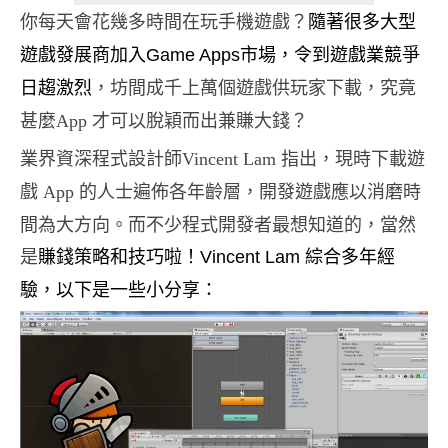
你每天會花幾多時間在玩手機遊戲
隨著很多大型
？
遊戲發展商加入
市場，令到遊戲業競爭
Game Apps
日趨激
，坊間成千上萬個遊戲供玩家下載，究竟
烈
甚麼
才可以脫穎而出兼賺大錢
App
？
業界資深程式設計師
指出，現時下載遊
Vincent Lam
戲
的人士遍佈各年齡層，開發遊戲應以消磨時
App
間為大方向。而不少程式開發者最想知道的，當然
是
賺錢策略和技巧啦！
綜合多年經
Vincent Lam
驗，以下是一些小分享
：