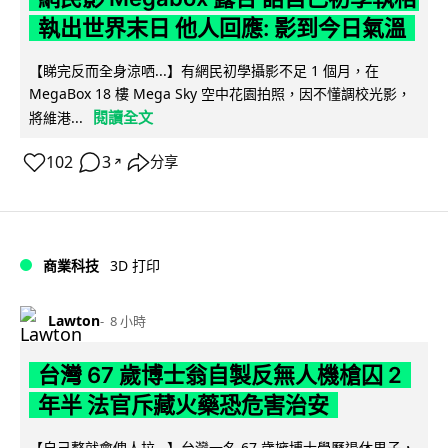
執出世界末日 他人回應: 影到今日氣溫
【睇完反而全身涼哂...】有網民初學攝影不足 1 個月，在
MegaBox 18 樓 Mega Sky 空中花園拍照，因不懂調校光影，
閱讀全文
將維港...
102
3
分享
↗
商業科技
3D 打印
Lawton
8 小時
台灣 67 歲博士翁自製反無人機槍囚 2
年半 法官斥藏火藥恐危害治安
【自己整就會俾人拉...】台灣一名 67 歲擁博士學歷退休男子，