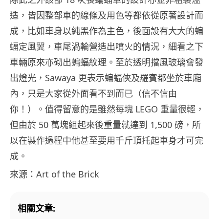
造，皆因整部車的線條及用色等都依從原著設計而
成，比如車身以純黑作為主色，後面設有大大的蝙
蝠定風翼，車尾渦輪營造出噴火的情況，細看之下
車輛原來亦砌出蝙蝠紋理。至於透明擋風玻璃會發
出燈光，Sawaya 更表示蝙蝠俠及羅賓都坐於車廂
內，只是大家從外面看不到而已（信不信由
你！）。值得留意的是雖然每塊 LEGO 重量很輕，
但由於 50 萬塊組起來後重量就達到 1,500 磅，所
以在製作過程中他甚至要用千斤頂托起車身才可完
成。
來源：Art of the Brick
相關文章: