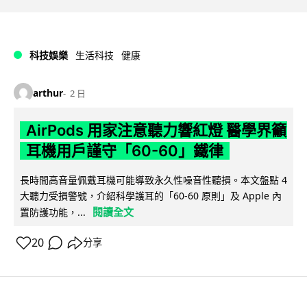
科技娛樂
生活科技
健康
arthur
2 日
AirPods 用家注意聽力響紅燈 醫學界籲
耳機用戶謹守「60-60」鐵律
長時間高音量佩戴耳機可能導致永久性噪音性聽損。本文盤點 4
大聽力受損警號，介紹科學護耳的「60-60 原則」及 Apple 內
閱讀全文
置防護功能，...
20
分享