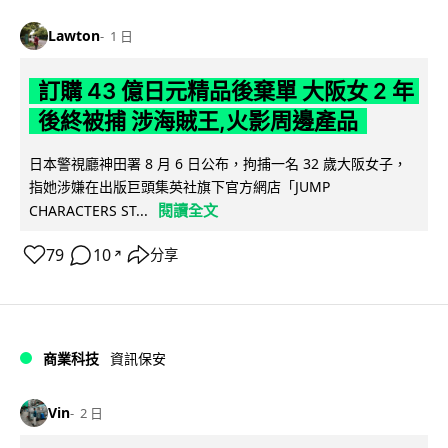
Lawton
1 日
訂購 43 億日元精品後棄單 大阪女 2 年
後終被捕 涉海賊王,火影周邊產品
日本警視廳神田署 8 月 6 日公布，拘捕一名 32 歲大阪女子，
指她涉嫌在出版巨頭集英社旗下官方網店「JUMP
閱讀全文
CHARACTERS ST...
79
10
分享
↗
商業科技
資訊保安
Vin
2 日