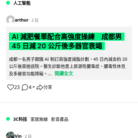
人工智能
arthur
2 日
AI 減肥餐單配合高強度操練 成都男
45 日減 20 公斤後多器官衰竭
成都一名男子跟隨 AI 制訂高強度減脂計劃，45 日內減去約 20
公斤後昏迷送院。醫生診斷他患上尿源性膿毒症、膿毒性休克
閱讀全文
及多器官功能障礙。...
23
4
分享
↗
3C科技
家居無線
影音產品
Vin
2 日