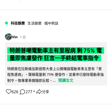
科技娛樂
生活娛樂
城中熱話
Vin
1 日
特朗普嘲電動車主有里程病 剩 75% 電
量即焦慮發作 狂言一手終結電車指令
特朗普在拉斯維加斯造勢大會上公開嘲諷電動車車主患有「里
程焦慮病」，聲稱電量剩 75% 便發作，並重申已廢除電動車強
閱讀全文
制令。惟專業車媒隨即反駁，...
626
277
分享
↗