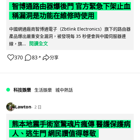
智博通路由器爆後門 官方緊急下架止血
稱漏洞是功能在維修時使用
中國網通廠商智博通電子（Zbtlink Electronics）旗下的路由器
產品爆出嚴重安全漏洞，被發現每 35 秒便會與中國伺服器連
閱讀全文
線，旗...
370
83
分享
↗
科技娛樂
生活娛樂
城中熱話
Lawton
2 日
熊本地震手術室驚魂片瘋傳 醫護保護病
人、逃生門 網民讚值得尊敬