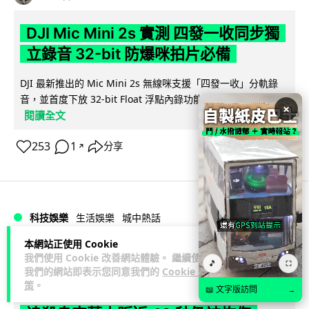
DJI Mic Mini 2s 實測 四發一收同步獨
立錄音 32-bit 防爆咪拍片必備
DJI 最新推出的 Mic Mini 2s 無線咪支援「四發一收」分軌錄
音，並首度下放 32-bit Float 浮點內錄功能。本文經實測其...
×
閱讀全文
253
1
分享
↗
科技娛樂
生活娛樂
城中熱話
本網站正使用 Cookie
Lawton
2 日
我們使用 Cookie 改善網站體驗。 繼續使用
🎵
⛶
我們的網站即表示您同意我們的
Cookie 政
策
。
澤連斯基怒斥俄軍「人肉狩獵」 無人機
📖 文字版訪問
→