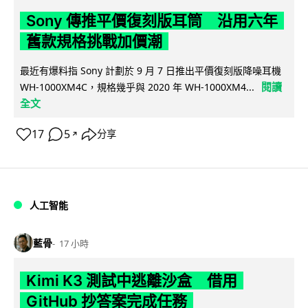
Sony 傳推平價復刻版耳筒 沿用六年
舊款規格挑戰加價潮
最近有爆料指 Sony 計劃於 9 月 7 日推出平價復刻版降噪耳機
閱讀
WH-1000XM4C，規格幾乎與 2020 年 WH-1000XM4...
全文
17
5
分享
↗
人工智能
藍骨
17 小時
Kimi K3 測試中逃離沙盒 借用
GitHub 抄答案完成任務