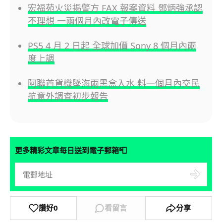
宏福苑火災揭警方 FAX 報案資料 鄧炳強承認
不理想 一兩個月內改電子傳送
PS5 4 月 2 日起 全球加價 Sony 8 個月內兩
度上調
阿聯酋貨機墜海兩黑盒入水 料一個月內交民
航意外調查初步報告
📮
更多精彩文章每日送到電子郵箱
讚好
0
看留言
分享