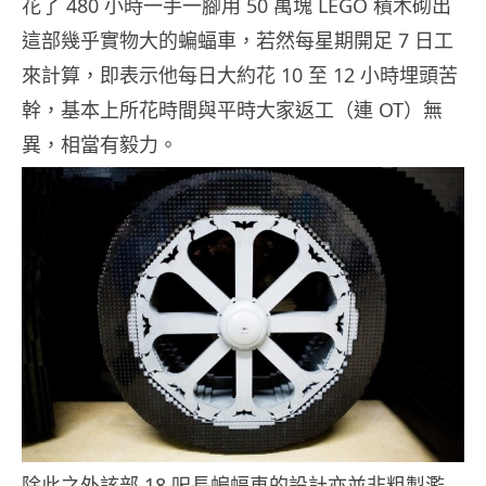
花了 480 小時一手一腳用 50 萬塊 LEGO 積木砌出
這部幾乎實物大的蝙蝠車，若然每星期開足 7 日工
來計算，即表示他每日大約花 10 至 12 小時埋頭苦
幹，基本上所花時間與平時大家返工（連 OT）無
異，相當有毅力。
除此之外該部 18 呎長蝙蝠車的設計亦並非粗製濫