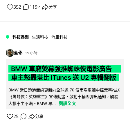
352
119
分享
↗
科技娛樂
生活科技
汽車科技
藍骨
15 小時
BMW 車廂熒幕強推蜘蛛俠電影廣告
車主怒轟堪比 iTunes 送 U2 專輯翻版
BMW 近日透過無線更新向全球逾 70 個市場車輛中控熒幕推送
《蜘蛛俠：英雄重生》宣傳動畫，啟動車輛即彈出通知，觸發
閱讀全文
大批車主不滿。BMW 早...
25
分享