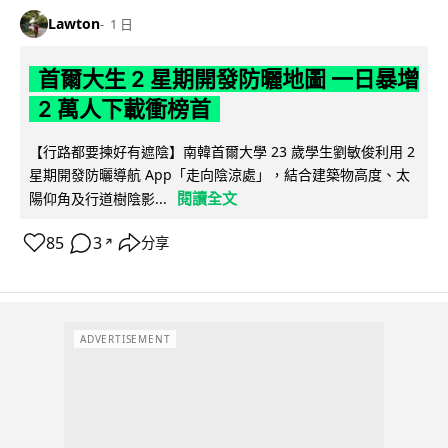
Lawton
1 日
首爾大生 2 星期開發防曬地圖 一日暴增
2 萬人下載衝榜首
【行路都要揀好有遮陰】南韓首爾大學 23 歲學生劉敏俊利用 2
星期開發防曬導航 App「走向陰涼處」，結合建築物高度、太
閱讀全文
陽仰角及行道樹陰影...
85
3
分享
↗
ADVERTISEMENT