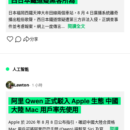
西日本鐵道疑黑客所為
日本福岡西鐵天神大牟田線兩個車站，8 月 4 日廣播系統離奇
播出粗俗歌聲，西日本鐵道懷疑遭第三方非法入侵，正調查事
閱讀全文
件並考慮報案。網上一度傳言...
分享
人工智能
Lawton
1 小時
阿里 Qwen 正式駁入 Apple 生態 中國
大陸 Mac 用戶率先使用
Apple 於 2026 年 8 月 8 日公布指引，確認中國大陸合資格
閱讀
Mac 用戶可將阿里巴巴千問 (Qwen) 接駁至 Siri 及寫...