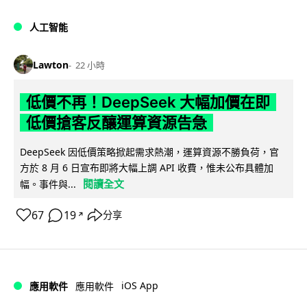
人工智能
Lawton
22 小時
低價不再！DeepSeek 大幅加價在即
低價搶客反釀運算資源告急
DeepSeek 因低價策略掀起需求熱潮，運算資源不勝負荷，官
方於 8 月 6 日宣布即將大幅上調 API 收費，惟未公布具體加
閱讀全文
幅。事件與...
67
19
分享
↗
iOS App
應用軟件
應用軟件