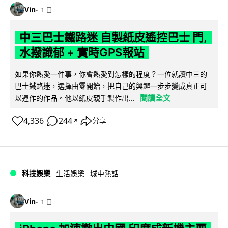
Vin
1 日
中三巴士鐵路迷 自製紙皮遙控巴士 門,
水撥識郁 + 實時GPS報站
如果你熱愛一件事，你會熱愛到怎樣的程度？一位就讀中三的
巴士鐵路迷，選擇由零開始，把自己的興趣一步步變成真正可
閱讀全文
以運作的作品。他以紙皮親手製作出...
4,336
244
分享
↗
科技娛樂
生活娛樂
城中熱話
Vin
1 日