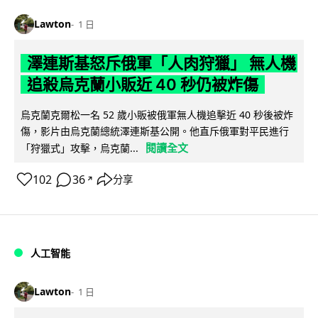
Lawton
1 日
澤連斯基怒斥俄軍「人肉狩獵」 無人機
追殺烏克蘭小販近 40 秒仍被炸傷
烏克蘭克爾松一名 52 歲小販被俄軍無人機追擊近 40 秒後被炸
傷，影片由烏克蘭總統澤連斯基公開。他直斥俄軍對平民進行
閱讀全文
「狩獵式」攻擊，烏克蘭...
102
36
分享
↗
人工智能
Lawton
1 日