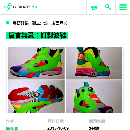
WWDC 2026
GenAI 與雲端科技專區
ERP 與商業 AI
唐言無忌：訂製波鞋
專訪評論
獨立評論
唐言無忌
唐言無忌：訂製波鞋
作者
發佈日期
閱讀時間
2015-10-09
唐美鳳
2分鐘