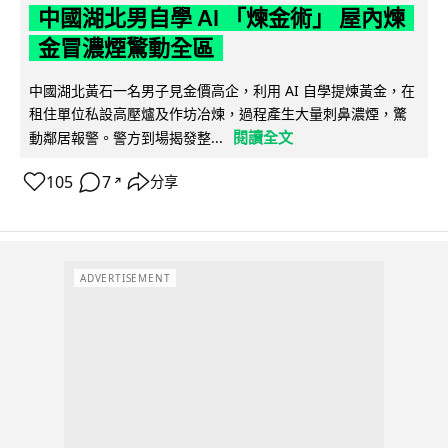
中國湖北男自學 AI 「煉金術」 屋內煉
金冒濃煙驚動全區
中國湖北黃石一名男子見金價高企，利用 AI 自學提煉黃金，在
租住單位私設高壓爐及作坊冶煉，過程產生大量刺鼻濃煙，驚
閱讀全文
動鄰居報警。警方到場揭發整...
105
7
分享
↗
ADVERTISEMENT