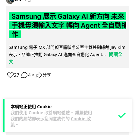
Samsung 展示 Galaxy AI 新方向 未來
手機毋須輸入文字 轉向 Agent 全自動操
作
Samsung 電子 MX 部門顧客體驗辦公室主管兼副總裁 Jay Kim
閱讀全
表示，品牌正推動 Galaxy AI 邁向全自動化 Agent...
文
27
4
分享
↗
科技娛樂
生活娛樂
城中熱話
本網站正使用 Cookie
我們使用 Cookie 改善網站體驗。 繼續使用
我們的網站即表示您同意我們的
Cookie 政
Lawton
1 日
策
。