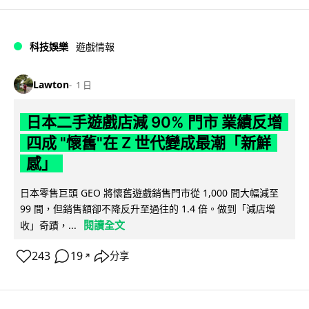
科技娛樂
遊戲情報
Lawton
1 日
日本二手遊戲店減 90% 門市 業績反增
四成 "懷舊"在 Z 世代變成最潮「新鮮
感」
日本零售巨頭 GEO 將懷舊遊戲銷售門市從 1,000 間大幅減至
99 間，但銷售額卻不降反升至過往的 1.4 倍。做到「減店增
閱讀全文
收」奇蹟，...
243
19
分享
↗