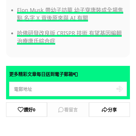
Elon Musk 帶幼子訪華 幼子穿唐裝成全場焦
點 名字 X 背後原來與 AI 有關
哈佛研發改良版 CRISPR 技術 有望基因編輯
治療唐氏綜合症
📮
更多精彩文章每日送到電子郵箱
讚好
0
看留言
分享