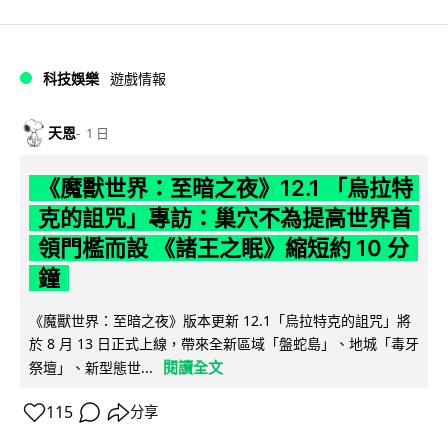
科技娛樂
遊戲情報
天恩
1 日
《魔獸世界：至暗之夜》12.1 「烏拉特
克的詛咒」專訪：巢穴不為提高世界首
領門檻而設 《諸王之眠》縮短約 10 分
鐘
《魔獸世界：至暗之夜》版本更新 12.1「烏拉特克的詛咒」將
於 8 月 13 日正式上線，帶來全新區域「盤蛇島」、地城「毒牙
閱讀全文
祭壇」、新型態世...
115
分享