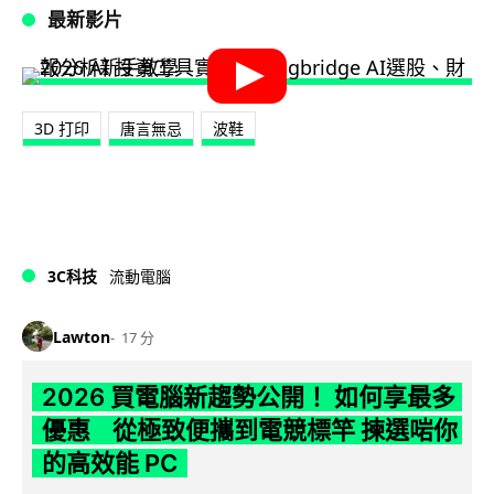
最新影片
3D 打印
唐言無忌
波鞋
3C科技
流動電腦
Lawton
17 分
2026 買電腦新趨勢公開！ 如何享最多
優惠 從極致便攜到電競標竿 揀選啱你
的高效能 PC