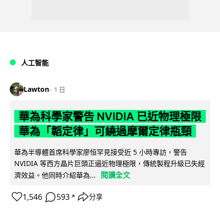
人工智能
Lawton
1 日
華為科學家警告 NVIDIA 已近物理極限
華為「韜定律」可繞過摩爾定律瓶頸
華為半導體首席科學家廖恒罕見接受近 5 小時專訪，警告
NVIDIA 等西方晶片巨頭正逼近物理極限，傳統製程升級已失經
閱讀全文
濟效益。他同時介紹華為...
1,546
593
分享
↗