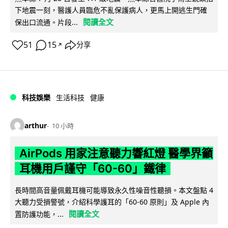
下地震一刻，醫護人員臨危不亂保護病人，更馬上開逃生門確
閱讀全文
保出口流通。片段...
51
15
分享
↗
科技娛樂
生活科技
健康
arthur
10 小時
AirPods 用家注意聽力響紅燈 醫學界籲
耳機用戶謹守「60-60」鐵律
長時間高音量佩戴耳機可能導致永久性噪音性聽損。本文盤點 4
大聽力受損警號，介紹科學護耳的「60-60 原則」及 Apple 內
閱讀全文
置防護功能，...