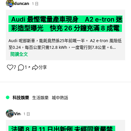
duncan
1 日
Audi 最慳電量產車現身 A2 e-tron 迷
彩造型曝光 快充 26 分鐘充滿 8 成電
Audi 呢部新車，能耗竟然係25年前嘅一半。 A2 e-tron 風阻低
至0.24，每百公里只需12.8 kWh，一度電行到7.8公里。6...
閱讀全文
7
1
分享
↗
科技娛樂
生活娛樂
城中熱話
Vin
1 日
法國 8 月 11 日出新例 未經同意嚴禁