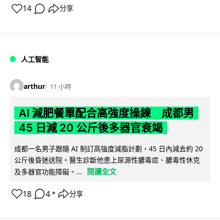
14
分享
人工智能
arthur
11 小時
AI 減肥餐單配合高強度操練 成都男
45 日減 20 公斤後多器官衰竭
成都一名男子跟隨 AI 制訂高強度減脂計劃，45 日內減去約 20
公斤後昏迷送院。醫生診斷他患上尿源性膿毒症、膿毒性休克
閱讀全文
及多器官功能障礙。...
18
4
分享
↗