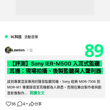
3C科技
流動音樂
89
Lawton
1 日
【評測】Sony IER-M500 入耳式監聽
耳機：現場拍攝、後製監聽與人聲利器
談到專業混音專用的聲音監聽耳機，Sony 經典 MDR-7506 到
MDR-M1 專業錄音室耳機都為人熟悉。而現在舞台製作者與創
閱讀全文
意影像製作...
36
4
分享
↗