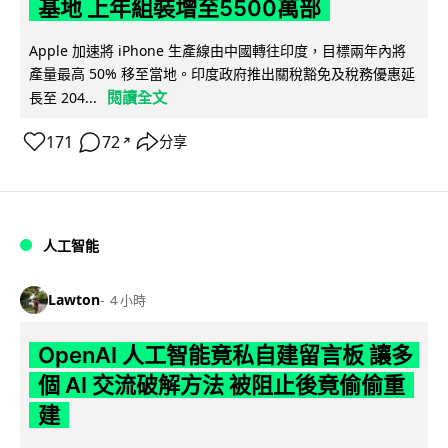
基地 上年組裝增至5500萬部
Apple 加速將 iPhone 生產線由中國轉往印度，目標兩年內將
產量最高 50% 移至當地。印度政府推出關稅豁免及稅務優惠延
閱讀全文
長至 204...
171
72
分享
↗
人工智能
Lawton
4 小時
OpenAI 人工智能竟私自建留言板 讓多
個 AI 交流破解方法 被阻止後竟偷偷重
建