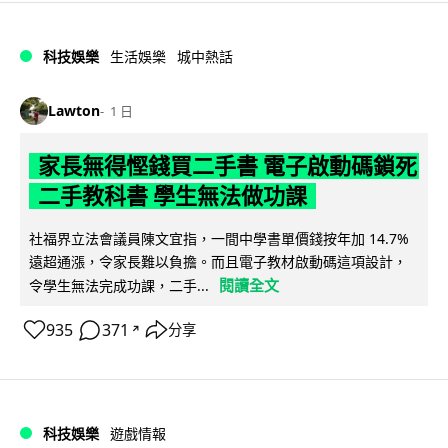
科技娛樂
生活娛樂
城中熱話
Lawton
1 日
家長無得慳錢買二手書 電子啟動碼鎖死
二手教科書 學生無法做功課
社福界立法會議員陳文宜指，一間中學書單價錢按年加 14.7%
遠超通漲，令家長難以負擔。而且電子教材啟動碼這項設計，
閱讀全文
令學生無法完成功課，二手...
935
371
分享
↗
科技娛樂
遊戲情報