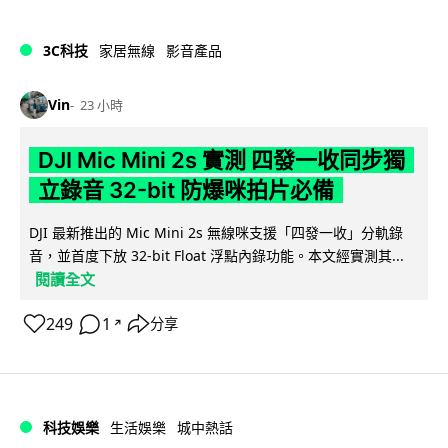
3C科技
家居無線
影音產品
Vin
23 小時
DJI Mic Mini 2s 實測 四發一收同步獨
立錄音 32-bit 防爆咪拍片必備
DJI 最新推出的 Mic Mini 2s 無線咪支援「四發一收」分軌錄
音，並首度下放 32-bit Float 浮點內錄功能。本文經實測其...
閱讀全文
249
1
分享
↗
科技娛樂
生活娛樂
城中熱話