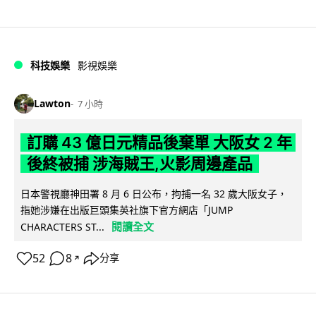
科技娛樂
影視娛樂
Lawton
7 小時
訂購 43 億日元精品後棄單 大阪女 2 年
後終被捕 涉海賊王,火影周邊產品
日本警視廳神田署 8 月 6 日公布，拘捕一名 32 歲大阪女子，
指她涉嫌在出版巨頭集英社旗下官方網店「JUMP
閱讀全文
CHARACTERS ST...
52
8
分享
↗