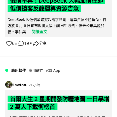
低價不再！DeepSeek 大幅加價在即
低價搶客反釀運算資源告急
DeepSeek 因低價策略掀起需求熱潮，運算資源不勝負荷，官
方於 8 月 6 日宣布即將大幅上調 API 收費，惟未公布具體加
閱讀全文
幅。事件與...
65
19
分享
↗
iOS App
應用軟件
應用軟件
Lawton
21 小時
首爾大生 2 星期開發防曬地圖 一日暴增
2 萬人下載衝榜首