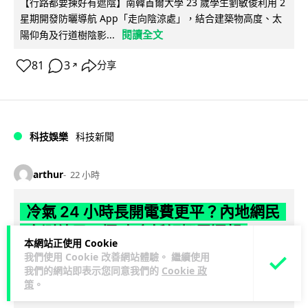
【行路都要揀好有遮陰】南韓首爾大學 23 歲學生劉敏俊利用 2
星期開發防曬導航 App「走向陰涼處」，結合建築物高度、太
閱讀全文
陽仰角及行道樹陰影...
81
3
分享
↗
科技娛樂
科技新聞
arthur
22 小時
冷氣 24 小時長開電費更平？內地網民
自測結果兩極 專家拆解慳電邏輯
本網站正使用 Cookie
我們使用 Cookie 改善網站體驗。 繼續使用
你信唔信冷氣長開 24 小時，電費反而平過開開關關？內地網民
我們的網站即表示您同意我們的
Cookie 政
實測結果兩極，有人一個月電費只需 118 元人民幣，有人飆到
策
。
閱讀全文
過千。電力部門話不能...