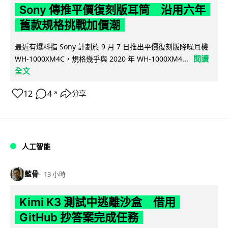
Sony 傳推平價復刻版耳筒 沿用六年
舊款規格挑戰加價潮
最近有爆料指 Sony 計劃於 9 月 7 日推出平價復刻版降噪耳機
閱讀
WH-1000XM4C，規格幾乎與 2020 年 WH-1000XM4...
全文
12
4
分享
↗
人工智能
藍骨
13 小時
Kimi K3 測試中逃離沙盒 借用
GitHub 抄答案完成任務