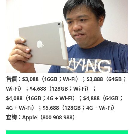
售價：$3,088（16GB；Wi-Fi）；$3,888（64GB；
Wi-Fi）；$4,688（128GB；Wi-Fi）；
$4,088（16GB；4G + Wi-Fi）；$4,888（64GB；
4G + Wi-Fi）；$5,688（128GB；4G + Wi-Fi）
查詢：Apple（800 908 988）