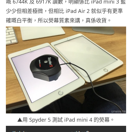
嘅 6744K 及 6917K 讀數，明顯係比 iPad mini 3 藍
少少但相差極微，但相比 iPad Air 2 就似乎有更準
確嘅白平衡，所以熒幕質素來講，真係收貨。
▲用 Spyder 5 測試 iPad mini 4 的熒幕。