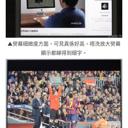
▲熒幕細緻度方面，可見真係好高，唔洗放大熒幕
顯示都睇得到細字。