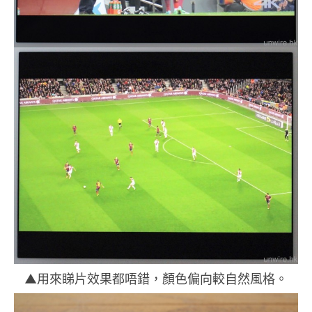
▲用來睇片效果都唔錯，顏色偏向較自然風格。