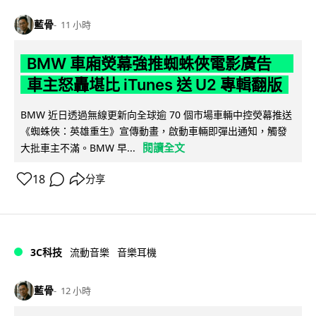
藍骨
11 小時
BMW 車廂熒幕強推蜘蛛俠電影廣告
車主怒轟堪比 iTunes 送 U2 專輯翻版
BMW 近日透過無線更新向全球逾 70 個市場車輛中控熒幕推送
《蜘蛛俠：英雄重生》宣傳動畫，啟動車輛即彈出通知，觸發
閱讀全文
大批車主不滿。BMW 早...
18
分享
3C科技
流動音樂
音樂耳機
藍骨
12 小時