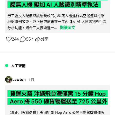
感無人機 擬加 AI 人臉識別精準執法
勞工處投入配備熱感應鏡頭的小型無人機進行高空巡邏以打擊
地盤違例吸煙，並正研究於未來一年內引入 AI 人臉識別與行為
閱讀全文
分析功能，結合三大技術進一...
244
55
分享
↗
人工智能
Lawton
1 日
貨運火箭 沖繩飛台灣僅需 15 分鐘 Hop
Aero 將 550 磅貨物運送至 725 公里外
【真正用火箭送貨】美國初創 Hop Aero 公開自動駕駛貨運火