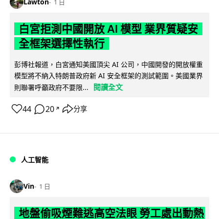
Lawton
1 日
白宮拒測中國開放 AI 模型 業界質疑安
全框架選擇性執行
彭博社報道，白宮通知美國頂尖 AI 公司，中國開發的開放權重
模型將不納入特朗普政府新 AI 安全框架的測試範圍。美國業界
閱讀全文
則聯署呼籲政府不要限...
44
20
分享
↗
人工智能
Vin
1 日
地盤偷吸煙難逃高空法眼 勞工處出動熱