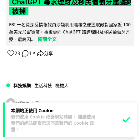
ChatGPT 尋求理財及移民葡萄牙建議終
被捕
FBI 一名資深反情報探員涉嫌利用職務之便盜取敵對國家近 100
萬美元加密貨幣，事後更向 ChatGPT 諮詢理財及移民葡萄牙方
閱讀全文
案，最終因...
23
1
分享
↗
科技娛樂
生活科技
機械人
arthur
1 日
本網站正使用 Cookie
我們使用 Cookie 改善網站體驗。 繼續使用
Powerman 移動充電機械人登港 免鋪
我們的網站即表示您同意我們的
Cookie 政
樁為的士小巴「送電上門」
策
。