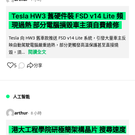
Tesla HW3 舊硬件裝 FSD v14 Lite 頻
現過熱 部分電腦損毀車主須自費維修
Tesla 向 HW3 舊車款推送 FSD v14 Lite 系統，引發大量車主反
映自動駕駛電腦嚴重過熱，部分更觸發高溫保護甚至直接燒
閱讀全文
毀，須...
5
分享
人工智能
arthur
8 小時
港大工程學院研極簡架構晶片 搜尋速度