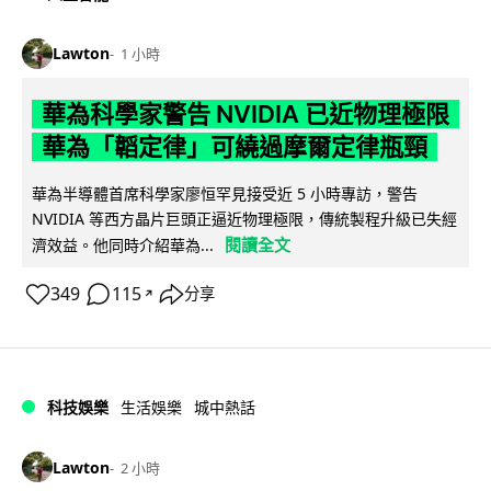
Lawton
1 小時
華為科學家警告 NVIDIA 已近物理極限
華為「韜定律」可繞過摩爾定律瓶頸
華為半導體首席科學家廖恒罕見接受近 5 小時專訪，警告
NVIDIA 等西方晶片巨頭正逼近物理極限，傳統製程升級已失經
閱讀全文
濟效益。他同時介紹華為...
349
115
分享
↗
科技娛樂
生活娛樂
城中熱話
Lawton
2 小時