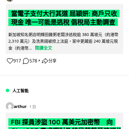
當電子支付大行其道 屈穎妍: 商戶只收
現金 唯一可能是逃稅 倡稅局主動調查
新加坡知名粥店明輝田雞粥老闆涉逃稅逾 380 萬坡元（約港幣
2,310 萬元）及洗黑錢被控上法庭，家中更藏逾 240 萬坡元現
閱讀全文
金（約港幣...
917
578
分享
↗
人工智能
arthur
1 日
FBI 探員涉盜 100 萬美元加密幣 向