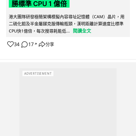
勝標準 CPU 1 億倍
港大團隊研發極簡架構模擬內容尋址記憶體（CAM）晶片，用
二硫化鉬及半金屬銻克服傳輸瓶頸，漢明距離計算速度比標準
閱讀全文
CPU快1億倍，每次搜尋耗能低...
34
17
分享
↗
ADVERTISEMENT