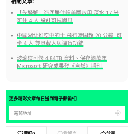
相關文章:
「先鋒號」海底居住艙美國啟用 深水 17 米
可住 4 人 設計可抗颶風
中國湖北推空中的士 飛行時間超 20 分鐘, 可
坐 4 人 兼具載人與運貨功能
玻璃碟可儲 4.84TB 資料、保存逾萬年
Microsoft 研究成果登《自然》期刊
📮
更多精彩文章每日送到電子郵箱
讚好
0
看留言
分享