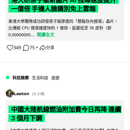
港大研原子級新晶片 AI 搜尋速度提升
一億倍 手機人臉識別免上雲端
香港大學團隊成功研發原子級厚度的「模擬存內搜尋」晶片，
比傳統 CPU 搜尋速度快約 1 億倍，延遲低至 36 皮秒（即
閱讀全文
0.00000000...
349
75
分享
↗
科技娛樂
生活科技
旅遊
Lawton
23 小時
中國大陸航線燃油附加費今日再降 連續
3 個月下調