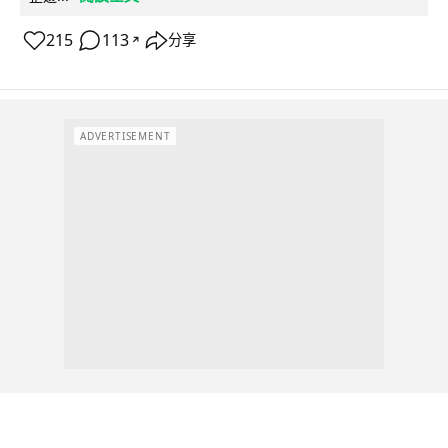
215
113
分享
↗
ADVERTISEMENT