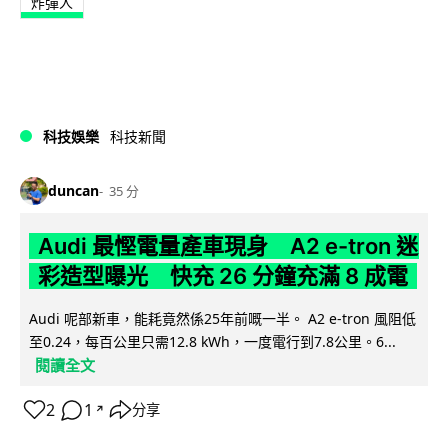
炸彈人
科技娛樂
科技新聞
duncan
35 分
Audi 最慳電量產車現身 A2 e-tron 迷
彩造型曝光 快充 26 分鐘充滿 8 成電
Audi 呢部新車，能耗竟然係25年前嘅一半。 A2 e-tron 風阻低
至0.24，每百公里只需12.8 kWh，一度電行到7.8公里。6...
閱讀全文
2
1
分享
↗