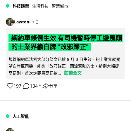
科技娛樂
生活科技
智慧城市
Lawton
1 日
網約車條例生效 有司機暫時停工避風頭
的士業界籲白牌 "改邪歸正"
規管網約車法例大部分條文已於 8 月 3 日生效，的士業界就期
望白牌車司機，能夠「改邪歸正」回流駕駛的士。新例大幅提
閱讀全文
高罰則，首次定罪最高罰款...
197
134
分享
↗
人工智能