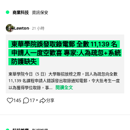
商業科技
資訊保安
Lawton
21 小時
東華學院誤發取錄電郵 全數 11,139 名
申請人一度空歡喜 專家:人為疏忽+系統
防護缺失
東華學院今日（5 日）大學聯招放榜之際，因人為疏忽向全數
11,139 名課程申請人錯誤發出取錄通知電郵，令大批考生一度
閱讀全文
以為獲得學位取錄，事...
145
17
分享
↗