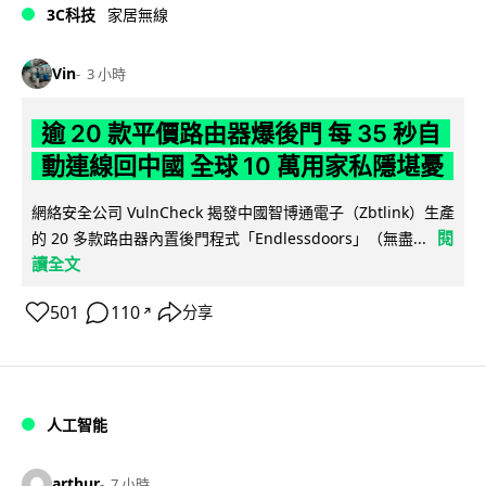
3C科技
家居無線
Vin
3 小時
逾 20 款平價路由器爆後門 每 35 秒自
動連線回中國 全球 10 萬用家私隱堪憂
網絡安全公司 VulnCheck 揭發中國智博通電子（Zbtlink）生產
閱
的 20 多款路由器內置後門程式「Endlessdoors」（無盡...
讀全文
501
110
分享
↗
人工智能
arthur
7 小時