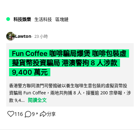
科技娛樂
生活科技
區塊鏈
Lawton
23 小時
Fun Coffee 咖啡騙局爆煲 咖啡包裝虛
擬貨幣投資騙局 港澳警拘 8 人涉款
9,400 萬元
香港警方聯同澳門司警搗破以養生咖啡生意包裝的虛擬貨幣投
資騙局 Fun Coffee，兩地共拘捕 8 人，接獲逾 200 宗舉報，涉
閱讀全文
款 9,4...
116
9
分享
↗