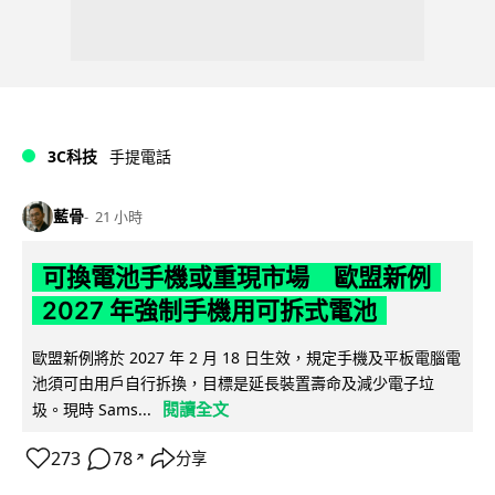
3C科技
手提電話
藍骨
21 小時
可換電池手機或重現市場 歐盟新例
2027 年強制手機用可拆式電池
歐盟新例將於 2027 年 2 月 18 日生效，規定手機及平板電腦電
池須可由用戶自行拆換，目標是延長裝置壽命及減少電子垃
閱讀全文
圾。現時 Sams...
273
78
分享
↗