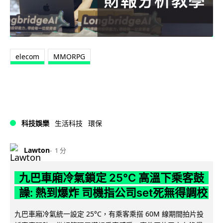
elecom
MMORPG
科技娛樂
生活科技
環保
Lawton
1 分
九巴車廂冷氣鎖定 25°C 高溫下乘客鼓
譟: 熱到爆炸 司機指公司set死無得調校
九巴車廂冷氣統一設定 25°C，有乘客乘搭 60M 線期間拍片投