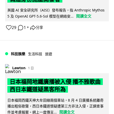
英國 AI 安全研究所（AISI）發布報告，指 Anthropic Mythos
閱讀全文
5 及 OpenAI GPT-5.6-Sol 模型在網絡安...
29
1
分享
↗
科技娛樂
生活科技
旅遊
Lawton
1 日
日本福岡地鐵廣播被入侵 播不雅歌曲
西日本鐵道疑黑客所為
日本福岡西鐵天神大牟田線兩個車站，8 月 4 日廣播系統離奇
播出粗俗歌聲，西日本鐵道懷疑遭第三方非法入侵，正調查事
閱讀全文
件並考慮報案。網上一度傳言...