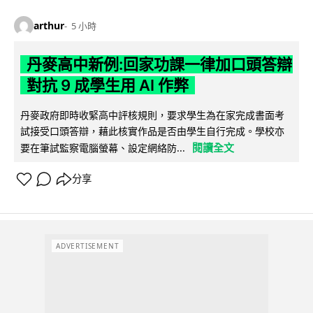
arthur
5 小時
丹麥高中新例:回家功課一律加口頭答辯
對抗 9 成學生用 AI 作弊
丹麥政府即時收緊高中評核規則，要求學生為在家完成書面考
試接受口頭答辯，藉此核實作品是否由學生自行完成。學校亦
閱讀全文
要在筆試監察電腦螢幕、設定網絡防...
分享
ADVERTISEMENT