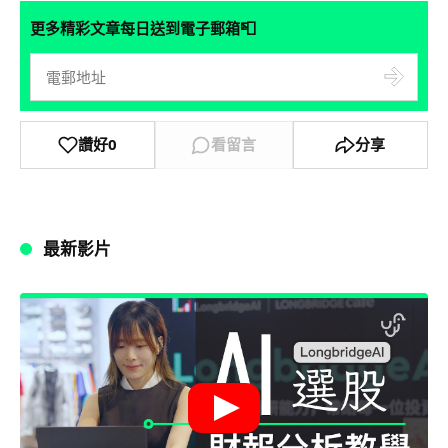
📮
更多精彩文章每日送到電子郵箱
讚好
0
看留言
分享
最新影片