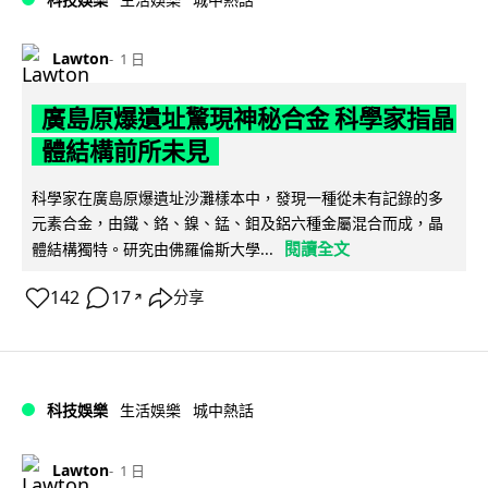
Lawton
1 日
廣島原爆遺址驚現神秘合金 科學家指晶
體結構前所未見
科學家在廣島原爆遺址沙灘樣本中，發現一種從未有記錄的多
元素合金，由鐵、鉻、鎳、錳、鉬及鋁六種金屬混合而成，晶
閱讀全文
體結構獨特。研究由佛羅倫斯大學...
142
17
分享
↗
科技娛樂
生活娛樂
城中熱話
Lawton
1 日