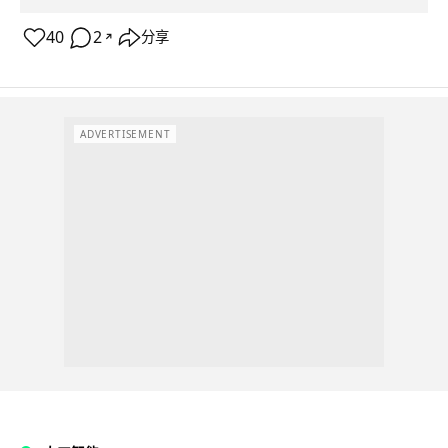
40
2
分享
↗
ADVERTISEMENT