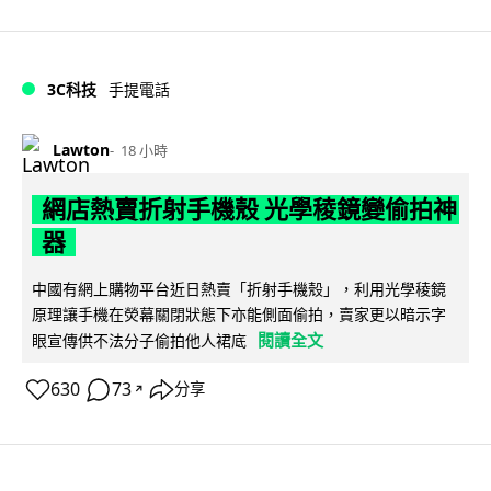
3C科技
手提電話
Lawton
18 小時
網店熱賣折射手機殼 光學稜鏡變偷拍神
器
中國有網上購物平台近日熱賣「折射手機殼」，利用光學稜鏡
原理讓手機在熒幕關閉狀態下亦能側面偷拍，賣家更以暗示字
閱讀全文
眼宣傳供不法分子偷拍他人裙底
630
73
分享
↗