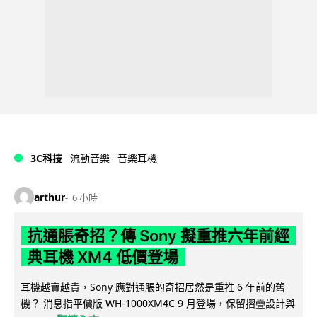
3C科技
流動音樂
音樂耳機
arthur
6 小時
抗通脹奇招？傳 Sony 擬重推六年前經
典耳機 XM4 低價登場
耳機越賣越貴，Sony 應對通脹的奇招居然是重推 6 年前的舊
機？ 消息指平價版 WH-1000XM4C 9 月登場，保留摺疊設計與