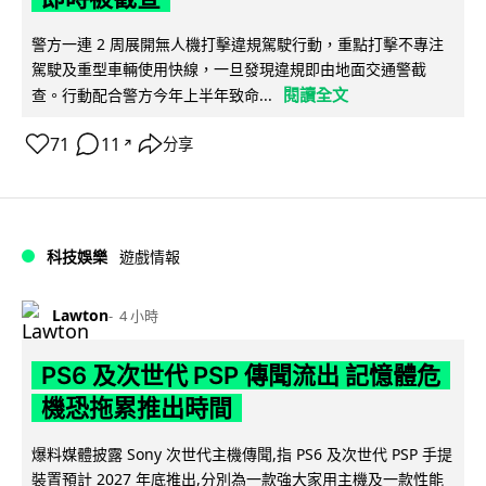
警方一連 2 周展開無人機打擊違規駕駛行動，重點打擊不專注
駕駛及重型車輛使用快線，一旦發現違規即由地面交通警截
閱讀全文
查。行動配合警方今年上半年致命...
71
11
分享
↗
科技娛樂
遊戲情報
Lawton
4 小時
PS6 及次世代 PSP 傳聞流出 記憶體危
機恐拖累推出時間
爆料媒體披露 Sony 次世代主機傳聞,指 PS6 及次世代 PSP 手提
裝置預計 2027 年底推出,分別為一款強大家用主機及一款性能