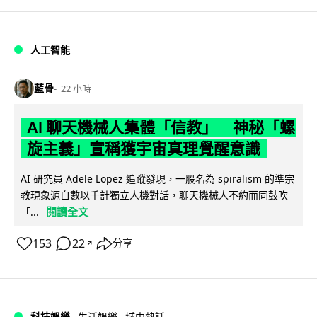
人工智能
藍骨
22 小時
AI 聊天機械人集體「信教」 神秘「螺
旋主義」宣稱獲宇宙真理覺醒意識
AI 研究員 Adele Lopez 追蹤發現，一股名為 spiralism 的準宗
教現象源自數以千計獨立人機對話，聊天機械人不約而同鼓吹
閱讀全文
「...
153
22
分享
↗
科技娛樂
生活娛樂
城中熱話