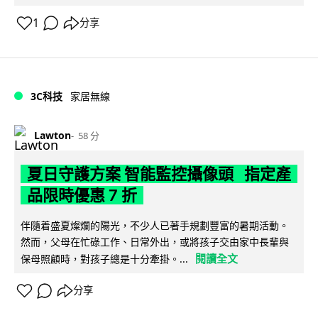
1
分享
3C科技
家居無線
Lawton
58 分
夏日守護方案 智能監控攝像頭 指定產
品限時優惠 7 折
伴隨着盛夏燦爛的陽光，不少人已著手規劃豐富的暑期活動。
然而，父母在忙碌工作、日常外出，或將孩子交由家中長輩與
閱讀全文
保母照顧時，對孩子總是十分牽掛。...
分享