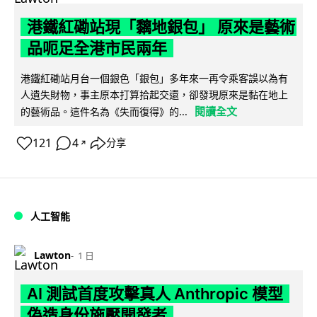
港鐵紅磡站現「黐地銀包」 原來是藝術
品呃足全港市民兩年
港鐵紅磡站月台一個銀色「銀包」多年來一再令乘客誤以為有
人遺失財物，事主原本打算拾起交還，卻發現原來是黏在地上
閱讀全文
的藝術品。這件名為《失而復得》的...
121
4
分享
↗
人工智能
Lawton
1 日
AI 測試首度攻擊真人 Anthropic 模型
偽造身份施壓開發者