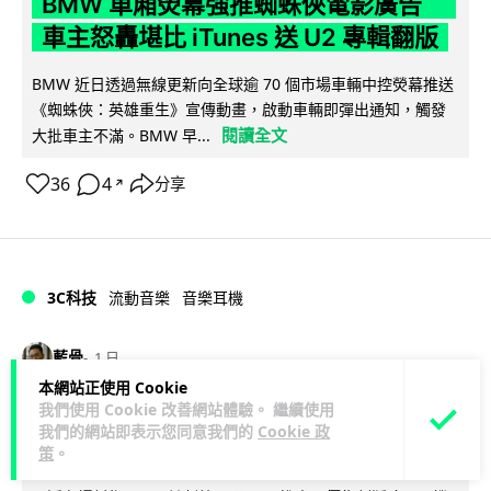
BMW 車廂熒幕強推蜘蛛俠電影廣告
車主怒轟堪比 iTunes 送 U2 專輯翻版
BMW 近日透過無線更新向全球逾 70 個市場車輛中控熒幕推送
《蜘蛛俠：英雄重生》宣傳動畫，啟動車輛即彈出通知，觸發
閱讀全文
大批車主不滿。BMW 早...
36
4
分享
↗
3C科技
流動音樂
音樂耳機
藍骨
1 日
本網站正使用 Cookie
我們使用 Cookie 改善網站體驗。 繼續使用
Sony 傳推平價復刻版耳筒 沿用六年
我們的網站即表示您同意我們的
Cookie 政
舊款規格挑戰加價潮
策
。