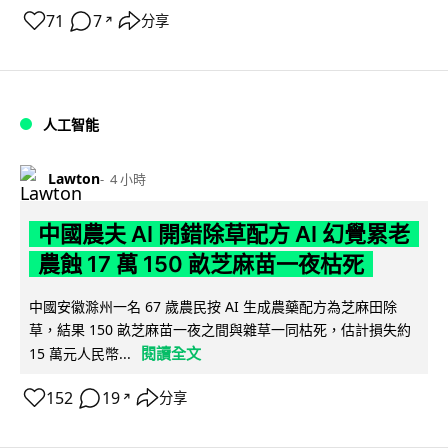
71
7
分享
↗
人工智能
Lawton
4 小時
中國農夫 AI 開錯除草配方 AI 幻覺累老
農蝕 17 萬 150 畝芝麻苗一夜枯死
中國安徽滁州一名 67 歲農民按 AI 生成農藥配方為芝麻田除
草，結果 150 畝芝麻苗一夜之間與雜草一同枯死，估計損失約
閱讀全文
15 萬元人民幣...
152
19
分享
↗