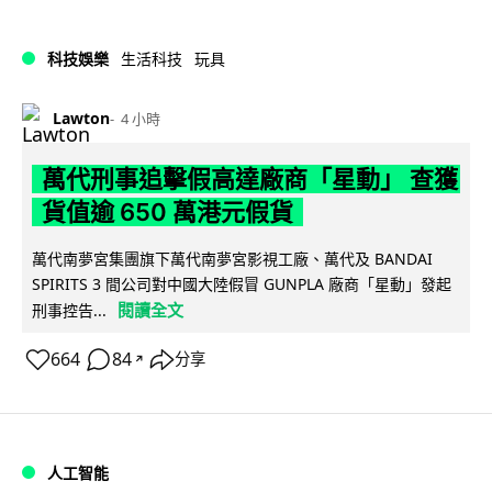
科技娛樂
生活科技
玩具
Lawton
4 小時
萬代刑事追擊假高達廠商「星動」 查獲
貨值逾 650 萬港元假貨
萬代南夢宮集團旗下萬代南夢宮影視工廠、萬代及 BANDAI
SPIRITS 3 間公司對中國大陸假冒 GUNPLA 廠商「星動」發起
閱讀全文
刑事控告...
664
84
分享
↗
人工智能