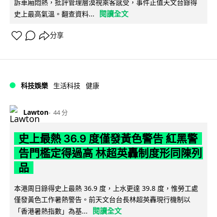
訴車廂悶熱，批評管理層漠視乘客感受，事件正值天文台錄得
閱讀全文
史上最高氣溫。翻查資料...
分享
科技娛樂
生活科技
健康
Lawton
44 分
史上最熱 36.9 度僅發黃色警告 紅黑警
告門檻定得過高 林超英轟制度形同陳列
品
本港周日錄得史上最熱 36.9 度，上水更達 39.8 度，惟勞工處
僅發黃色工作暑熱警告。前天文台台長林超英轟現行機制以
閱讀全文
「香港暑熱指數」為基...