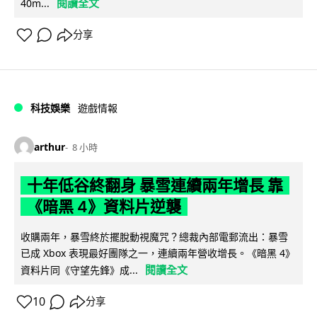
閱讀全文
40m...
分享
科技娛樂
遊戲情報
arthur
8 小時
十年低谷終翻身 暴雪連續兩年增長 靠
《暗黑 4》資料片逆襲
收購兩年，暴雪終於擺脫動視魔咒？總裁內部電郵流出：暴雪
已成 Xbox 表現最好團隊之一，連續兩年營收增長。《暗黑 4》
閱讀全文
資料片同《守望先鋒》成...
10
分享