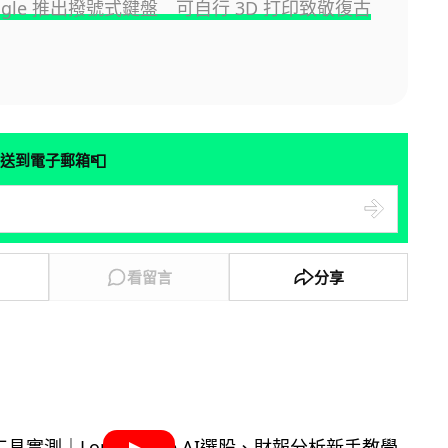
ogle 推出撥號式鍵盤 可自行 3D 打印致敬復古
📮
送到電子郵箱
看留言
分享