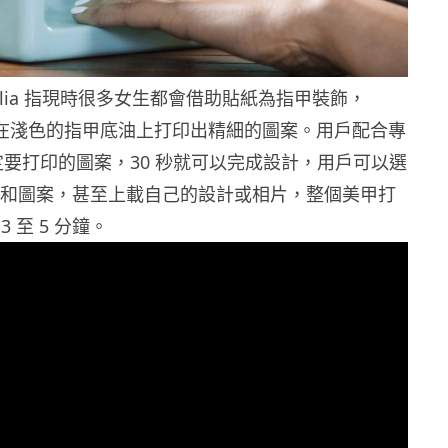
 Walia 指現時很多女生都會借助貼紙為指甲裝飾，
則能夠在淺色的指甲底油上打印出精細的圖案。用戶配合專
選定要打印的圖案，30 秒就可以完成設計，用戶可以選
ji 和圖案，甚至上載自己的設計或相片，整個美甲打
 至 5 分鐘。