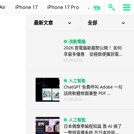
Air
iPhone 17
iPhone 17 Pro
AirPods Pro 3
Ap
最新文章
全部
流動電腦
2026 買電腦新趨勢公開！ 如何
享最多優惠 從極致便攜到電...
07.08.2026
人工智能
ChatGPT 免費呼叫 Adobe 一句
話跨軟體修圖兼整 PDF ...
07.08.2026
人工智能
日本偶像零編程知識 靠 AI 搞了
一整個直播系統 在日本技術...