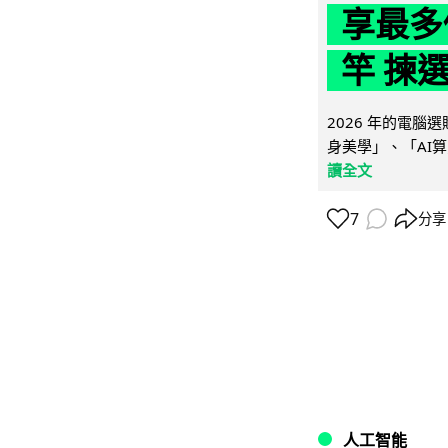
享最多
竿 揀
2026 年的電
身美學」、「AI算
讀全文
7
分享
人工智能