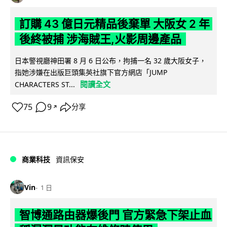
訂購 43 億日元精品後棄單 大阪女 2 年
後終被捕 涉海賊王,火影周邊產品
日本警視廳神田署 8 月 6 日公布，拘捕一名 32 歲大阪女子，
指她涉嫌在出版巨頭集英社旗下官方網店「JUMP
閱讀全文
CHARACTERS ST...
75
9
分享
↗
商業科技
資訊保安
Vin
1 日
智博通路由器爆後門 官方緊急下架止血