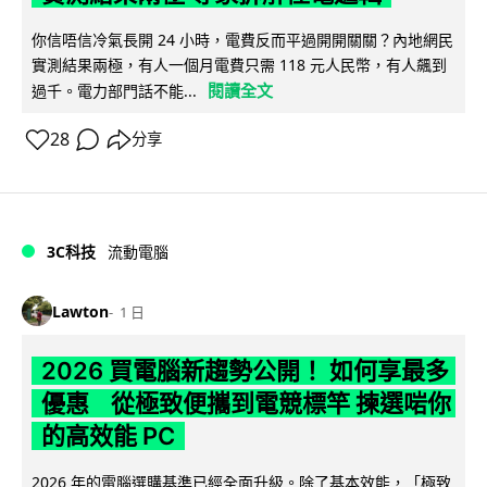
你信唔信冷氣長開 24 小時，電費反而平過開開關關？內地網民
實測結果兩極，有人一個月電費只需 118 元人民幣，有人飆到
閱讀全文
過千。電力部門話不能...
28
分享
3C科技
流動電腦
Lawton
1 日
2026 買電腦新趨勢公開！ 如何享最多
優惠 從極致便攜到電競標竿 揀選啱你
的高效能 PC
2026 年的電腦選購基準已經全面升級。除了基本效能，「極致