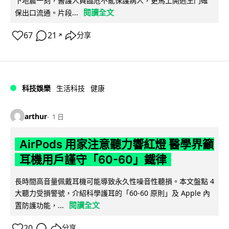
下地震一刻，醫護人員臨危不亂保護病人，更馬上開逃生門確
閱讀全文
保出口流通。片段...
67
21
分享
↗
科技娛樂
生活科技
健康
arthur
1 日
AirPods 用家注意聽力響紅燈 醫學界籲
耳機用戶謹守「60-60」鐵律
長時間高音量佩戴耳機可能導致永久性噪音性聽損。本文盤點 4
大聽力受損警號，介紹科學護耳的「60-60 原則」及 Apple 內
閱讀全文
置防護功能，...
20
分享