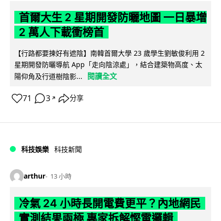
首爾大生 2 星期開發防曬地圖 一日暴增
2 萬人下載衝榜首
【行路都要揀好有遮陰】南韓首爾大學 23 歲學生劉敏俊利用 2
星期開發防曬導航 App「走向陰涼處」，結合建築物高度、太
閱讀全文
陽仰角及行道樹陰影...
71
3
分享
↗
科技娛樂
科技新聞
arthur
13 小時
冷氣 24 小時長開電費更平？內地網民
實測結果兩極 專家拆解慳電邏輯