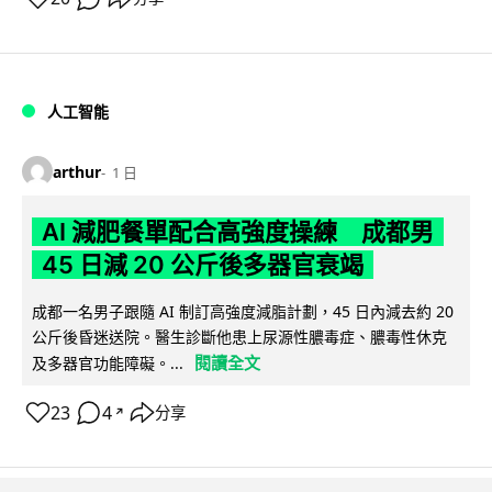
人工智能
arthur
1 日
AI 減肥餐單配合高強度操練 成都男
45 日減 20 公斤後多器官衰竭
成都一名男子跟隨 AI 制訂高強度減脂計劃，45 日內減去約 20
公斤後昏迷送院。醫生診斷他患上尿源性膿毒症、膿毒性休克
閱讀全文
及多器官功能障礙。...
23
4
分享
↗