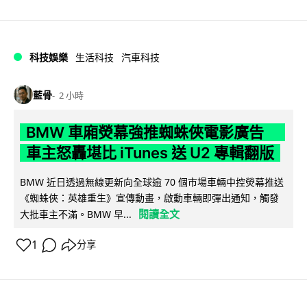
科技娛樂
生活科技
汽車科技
藍骨
2 小時
BMW 車廂熒幕強推蜘蛛俠電影廣告
車主怒轟堪比 iTunes 送 U2 專輯翻版
BMW 近日透過無線更新向全球逾 70 個市場車輛中控熒幕推送
《蜘蛛俠：英雄重生》宣傳動畫，啟動車輛即彈出通知，觸發
閱讀全文
大批車主不滿。BMW 早...
1
分享