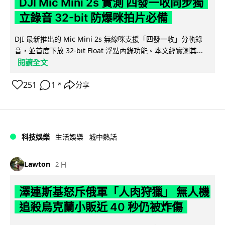
DJI Mic Mini 2s 實測 四發一收同步獨
立錄音 32-bit 防爆咪拍片必備
DJI 最新推出的 Mic Mini 2s 無線咪支援「四發一收」分軌錄
音，並首度下放 32-bit Float 浮點內錄功能。本文經實測其...
閱讀全文
251
1
分享
↗
科技娛樂
生活娛樂
城中熱話
Lawton
2 日
澤連斯基怒斥俄軍「人肉狩獵」 無人機
追殺烏克蘭小販近 40 秒仍被炸傷