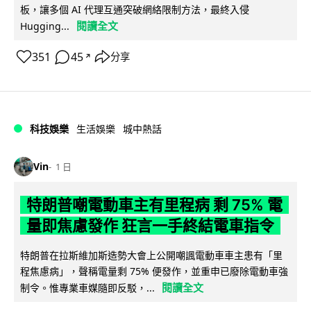
板，讓多個 AI 代理互通突破網絡限制方法，最終入侵
閱讀全文
Hugging...
351
45
分享
↗
科技娛樂
生活娛樂
城中熱話
Vin
1 日
特朗普嘲電動車主有里程病 剩 75% 電
量即焦慮發作 狂言一手終結電車指令
特朗普在拉斯維加斯造勢大會上公開嘲諷電動車車主患有「里
程焦慮病」，聲稱電量剩 75% 便發作，並重申已廢除電動車強
閱讀全文
制令。惟專業車媒隨即反駁，...