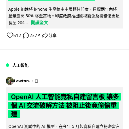
Apple 加速將 iPhone 生產線由中國轉往印度，目標兩年內將
產量最高 50% 移至當地。印度政府推出關稅豁免及稅務優惠延
閱讀全文
長至 204...
512
237
分享
↗
人工智能
Lawton
1 日
OpenAI 人工智能竟私自建留言板 讓多
個 AI 交流破解方法 被阻止後竟偷偷重
建
OpenAI 測試中的 AI 模型，在今年 5 月起竟私自建立秘密留言