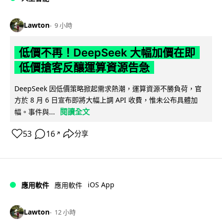
Lawton
9 小時
低價不再！DeepSeek 大幅加價在即
低價搶客反釀運算資源告急
DeepSeek 因低價策略掀起需求熱潮，運算資源不勝負荷，官
方於 8 月 6 日宣布即將大幅上調 API 收費，惟未公布具體加
閱讀全文
幅。事件與...
53
16
分享
↗
iOS App
應用軟件
應用軟件
Lawton
12 小時