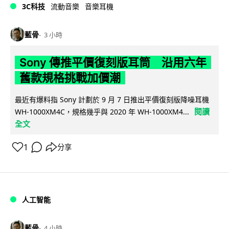
3C科技
流動音樂
音樂耳機
藍骨
3 小時
Sony 傳推平價復刻版耳筒 沿用六年
舊款規格挑戰加價潮
最近有爆料指 Sony 計劃於 9 月 7 日推出平價復刻版降噪耳機
閱讀
WH-1000XM4C，規格幾乎與 2020 年 WH-1000XM4...
全文
1
分享
人工智能
藍骨
4 小時