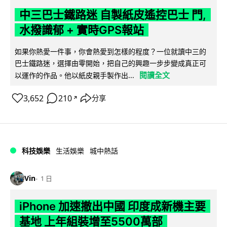
中三巴士鐵路迷 自製紙皮遙控巴士 門,
水撥識郁 + 實時GPS報站
如果你熱愛一件事，你會熱愛到怎樣的程度？一位就讀中三的
巴士鐵路迷，選擇由零開始，把自己的興趣一步步變成真正可
閱讀全文
以運作的作品。他以紙皮親手製作出...
3,652
210
分享
↗
科技娛樂
生活娛樂
城中熱話
Vin
1 日
iPhone 加速撤出中國 印度成新機主要
基地 上年組裝增至5500萬部