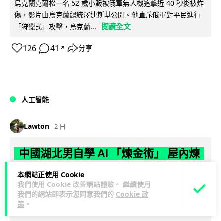
烏克蘭克爾松一名 52 歲小販被俄軍無人機追擊近 40 秒後被炸
傷，影片由烏克蘭總統澤連斯基公開。他直斥俄軍對平民進行
閱讀全文
「狩獵式」攻擊，烏克蘭...
126
41
分享
↗
人工智能
Lawton
2 日
中國湖北男自學 AI 「煉金術」 屋內煉
金冒濃煙驚動全區
本網站正使用 Cookie
我們使用 Cookie 改善網站體驗。 繼續使用
中國湖北黃石一名男子見金價高企，利用 AI 自學提煉黃金，在
我們的網站即表示您同意我們的
Cookie 政
租住單位私設高壓爐及作坊冶煉，過程產生大量刺鼻濃煙，驚
策
。
閱讀全文
動鄰居報警。警方到場揭發整...