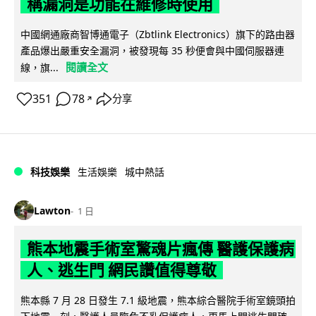
稱漏洞是功能在維修時使用
中國網通廠商智博通電子（Zbtlink Electronics）旗下的路由器
產品爆出嚴重安全漏洞，被發現每 35 秒便會與中國伺服器連
閱讀全文
線，旗...
351
78
分享
↗
科技娛樂
生活娛樂
城中熱話
Lawton
1 日
熊本地震手術室驚魂片瘋傳 醫護保護病
人、逃生門 網民讚值得尊敬
熊本縣 7 月 28 日發生 7.1 級地震，熊本綜合醫院手術室鏡頭拍