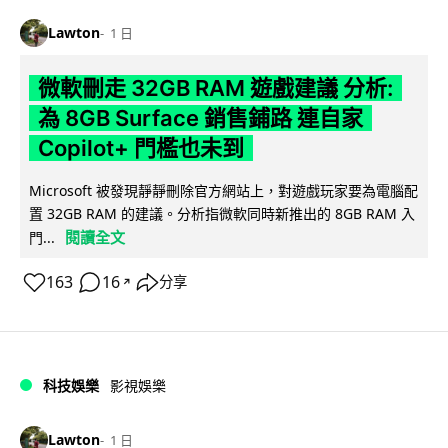
Lawton
1 日
微軟刪走 32GB RAM 遊戲建議 分析:
為 8GB Surface 銷售鋪路 連自家
Copilot+ 門檻也未到
Microsoft 被發現靜靜刪除官方網站上，對遊戲玩家要為電腦配
置 32GB RAM 的建議。分析指微軟同時新推出的 8GB RAM 入
閱讀全文
門...
163
16
分享
↗
科技娛樂
影視娛樂
Lawton
1 日