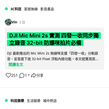
3C科技
家居無線
影音產品
Vin
2 日
DJI Mic Mini 2s 實測 四發一收同步獨
立錄音 32-bit 防爆咪拍片必備
DJI 最新推出的 Mic Mini 2s 無線咪支援「四發一收」分軌錄
音，並首度下放 32-bit Float 浮點內錄功能。本文經實測其...
閱讀全文
251
1
分享
↗
科技娛樂
生活娛樂
城中熱話