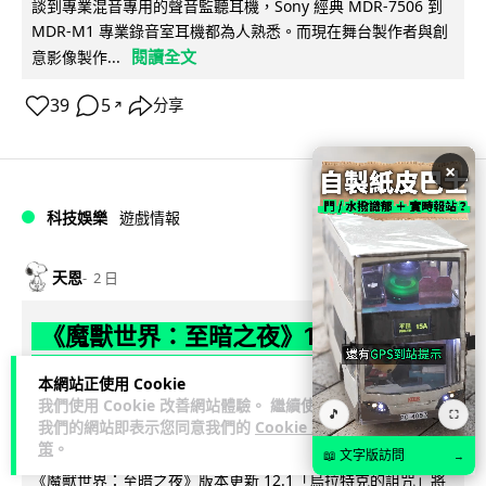
談到專業混音專用的聲音監聽耳機，Sony 經典 MDR-7506 到
MDR-M1 專業錄音室耳機都為人熟悉。而現在舞台製作者與創
閱讀全文
意影像製作...
39
5
分享
↗
×
科技娛樂
遊戲情報
天恩
2 日
《魔獸世界：至暗之夜》12.1 「烏拉特
克的詛咒」專訪：巢穴不為提高世界首
本網站正使用 Cookie
領門檻而設 《諸王之眠》縮短約 10 分
我們使用 Cookie 改善網站體驗。 繼續使用
🎵
⛶
我們的網站即表示您同意我們的
Cookie 政
鐘
策
。
📖 文字版訪問
→
《魔獸世界：至暗之夜》版本更新 12.1「烏拉特克的詛咒」將