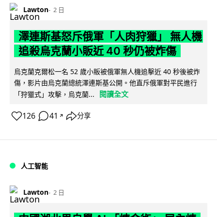
Lawton
2 日
澤連斯基怒斥俄軍「人肉狩獵」 無人機
追殺烏克蘭小販近 40 秒仍被炸傷
烏克蘭克爾松一名 52 歲小販被俄軍無人機追擊近 40 秒後被炸
傷，影片由烏克蘭總統澤連斯基公開。他直斥俄軍對平民進行
閱讀全文
「狩獵式」攻擊，烏克蘭...
126
41
分享
↗
人工智能
Lawton
2 日