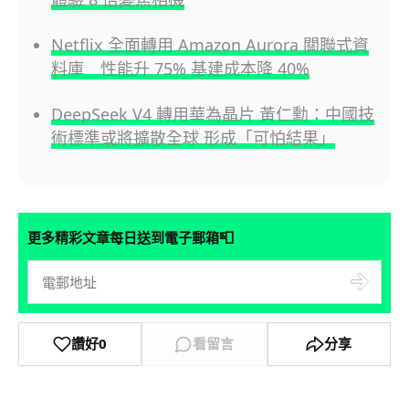
Netflix 全面轉用 Amazon Aurora 關聯式資
料庫 性能升 75% 基建成本降 40%
DeepSeek V4 轉用華為晶片 黃仁勳：中國技
術標準或將擴散全球 形成「可怕結果」
📮
更多精彩文章每日送到電子郵箱
讚好
0
看留言
分享