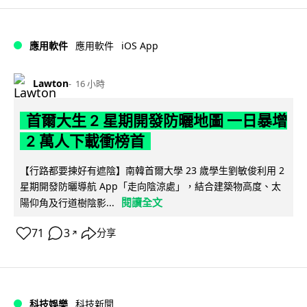
iOS App
應用軟件
應用軟件
Lawton
16 小時
首爾大生 2 星期開發防曬地圖 一日暴增
2 萬人下載衝榜首
【行路都要揀好有遮陰】南韓首爾大學 23 歲學生劉敏俊利用 2
星期開發防曬導航 App「走向陰涼處」，結合建築物高度、太
閱讀全文
陽仰角及行道樹陰影...
71
3
分享
↗
科技娛樂
科技新聞