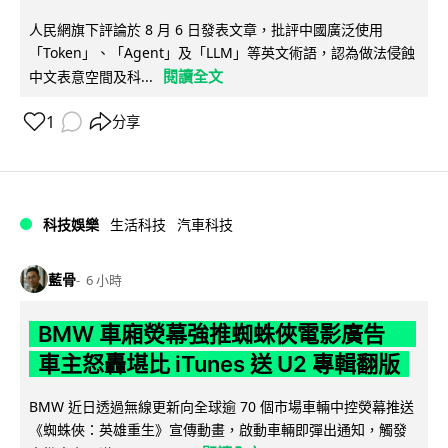
人民網旗下評論於 8 月 6 日發表文章，批評中國廣泛使用
「Token」、「Agent」及「LLM」等英文術語，認為做法侵蝕
閱讀全文
中文表意空間及科...
1
分享
科技娛樂
生活科技
汽車科技
藍骨
6 小時
BMW 車廂熒幕強推蜘蛛俠電影廣告
車主怒轟堪比 iTunes 送 U2 專輯翻版
BMW 近日透過無線更新向全球逾 70 個市場車輛中控熒幕推送
《蜘蛛俠：英雄重生》宣傳動畫，啟動車輛即彈出通知，觸發