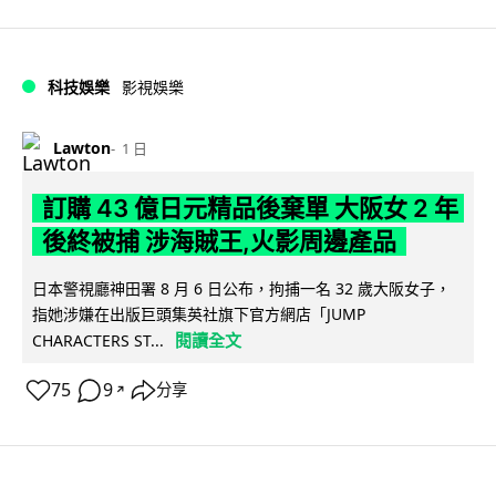
科技娛樂
影視娛樂
Lawton
1 日
訂購 43 億日元精品後棄單 大阪女 2 年
後終被捕 涉海賊王,火影周邊產品
日本警視廳神田署 8 月 6 日公布，拘捕一名 32 歲大阪女子，
指她涉嫌在出版巨頭集英社旗下官方網店「JUMP
閱讀全文
CHARACTERS ST...
75
9
分享
↗