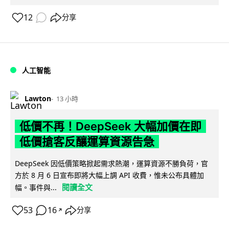
12
分享
人工智能
Lawton
13 小時
低價不再！DeepSeek 大幅加價在即
低價搶客反釀運算資源告急
DeepSeek 因低價策略掀起需求熱潮，運算資源不勝負荷，官
方於 8 月 6 日宣布即將大幅上調 API 收費，惟未公布具體加
閱讀全文
幅。事件與...
53
16
分享
↗