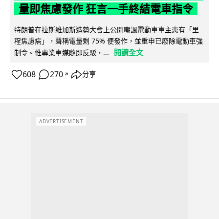
量即焦慮發作 狂言一手終結電車指令
特朗普在拉斯維加斯造勢大會上公開嘲諷電動車車主患有「里
程焦慮病」，聲稱電量剩 75% 便發作，並重申已廢除電動車強
閱讀全文
制令。惟專業車媒隨即反駁，...
608
270
分享
↗
ADVERTISEMENT