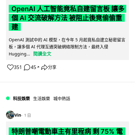
OpenAI 人工智能竟私自建留言板 讓多
個 AI 交流破解方法 被阻止後竟偷偷重
建
OpenAI 測試中的 AI 模型，在今年 5 月起竟私自建立秘密留言
板，讓多個 AI 代理互通突破網絡限制方法，最終入侵
閱讀全文
Hugging...
351
45
分享
↗
科技娛樂
生活娛樂
城中熱話
Vin
1 日
特朗普嘲電動車主有里程病 剩 75% 電