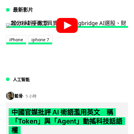
最新影片
iPhone
iphone 7
人工智能
藍骨
5 小時
中國官媒批評 AI 術語濫用英文 稱
「Token」與「Agent」動搖科技話語
權