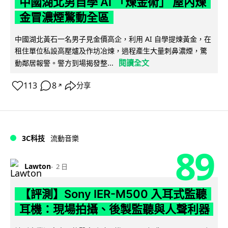
中國湖北男自學 AI 「煉金術」 屋內煉
金冒濃煙驚動全區
中國湖北黃石一名男子見金價高企，利用 AI 自學提煉黃金，在
租住單位私設高壓爐及作坊冶煉，過程產生大量刺鼻濃煙，驚
閱讀全文
動鄰居報警。警方到場揭發整...
113
8
分享
↗
3C科技
流動音樂
89
Lawton
2 日
【評測】Sony IER-M500 入耳式監聽
耳機：現場拍攝、後製監聽與人聲利器