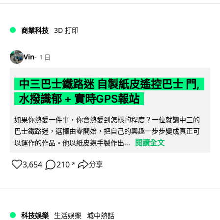
商業科技
3D 打印
Vin
1 日
中三巴士鐵路迷 自製紙皮遙控巴士 門,
水撥識郁 + 實時GPS報站
如果你熱愛一件事，你會熱愛到怎樣的程度？一位就讀中三的
巴士鐵路迷，選擇由零開始，把自己的興趣一步步變成真正可
閱讀全文
以運作的作品。他以紙皮親手製作出...
3,654
210
分享
↗
科技娛樂
生活娛樂
城中熱話