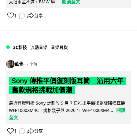
閱讀全文
大批車主不滿。BMW 早...
1
分享
3C科技
流動音樂
音樂耳機
藍骨
7 小時
Sony 傳推平價復刻版耳筒 沿用六年
舊款規格挑戰加價潮
最近有爆料指 Sony 計劃於 9 月 7 日推出平價復刻版降噪耳機
閱讀
WH-1000XM4C，規格幾乎與 2020 年 WH-1000XM4...
全文
1
分享