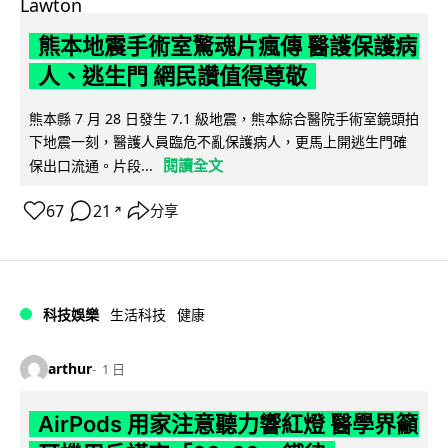
熊本地震手術室驚魂片瘋傳 醫護保護病
人、逃生門 網民讚值得尊敬
熊本縣 7 月 28 日發生 7.1 級地震，熊本綜合醫院手術室鏡頭拍
下地震一刻，醫護人員臨危不亂保護病人，更馬上開逃生門確
閱讀全文
保出口流通。片段...
67
21
分享
↗
科技娛樂
生活科技
健康
arthur
1 日
AirPods 用家注意聽力響紅燈 醫學界籲