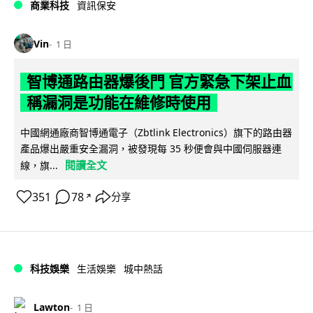
商業科技
資訊保安
Vin
1 日
智博通路由器爆後門 官方緊急下架止血
稱漏洞是功能在維修時使用
中國網通廠商智博通電子（Zbtlink Electronics）旗下的路由器
產品爆出嚴重安全漏洞，被發現每 35 秒便會與中國伺服器連
閱讀全文
線，旗...
351
78
分享
↗
科技娛樂
生活娛樂
城中熱話
Lawton
1 日