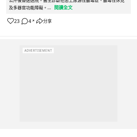
公斤後昏迷送院。醫生診斷他患上尿源性膿毒症、膿毒性休克
閱讀全文
及多器官功能障礙。...
23
4
分享
↗
ADVERTISEMENT