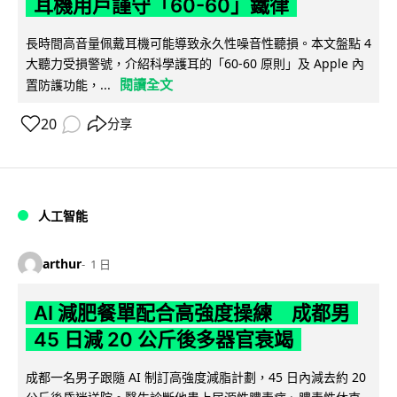
耳機用戶謹守「60-60」鐵律
長時間高音量佩戴耳機可能導致永久性噪音性聽損。本文盤點 4
大聽力受損警號，介紹科學護耳的「60-60 原則」及 Apple 內
閱讀全文
置防護功能，...
20
分享
人工智能
arthur
1 日
AI 減肥餐單配合高強度操練 成都男
45 日減 20 公斤後多器官衰竭
成都一名男子跟隨 AI 制訂高強度減脂計劃，45 日內減去約 20