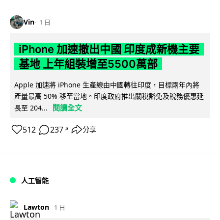
Vin
1 日
iPhone 加速撤出中國 印度成新機主要
基地 上年組裝增至5500萬部
Apple 加速將 iPhone 生產線由中國轉往印度，目標兩年內將
產量最高 50% 移至當地。印度政府推出關稅豁免及稅務優惠延
閱讀全文
長至 204...
512
237
分享
↗
人工智能
Lawton
1 日