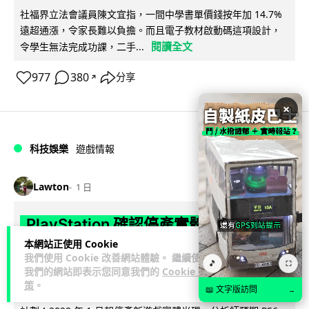
社福界立法會議員陳文宜指，一間中學書單價錢按年加 14.7%
遠超通漲，令家長難以負擔。而且電子教材啟動碼這項設計，
閱讀全文
令學生無法完成功課，二手...
977
380
分享
↗
×
科技娛樂
遊戲情報
Lawton
1 日
PlayStation 確認停產實體光碟 包裝印
出重要通告 2028 年 1 月後不出光碟遊
本網站正使用 Cookie
我們使用 Cookie 改善網站體驗。 繼續使用
戲
🎵
⛶
我們的網站即表示您同意我們的
Cookie 政
策
。
📖 文字版訪問
→
Sony 已在 PS5 主機包裝加貼提示貼紙，重申官方 7 月已公布