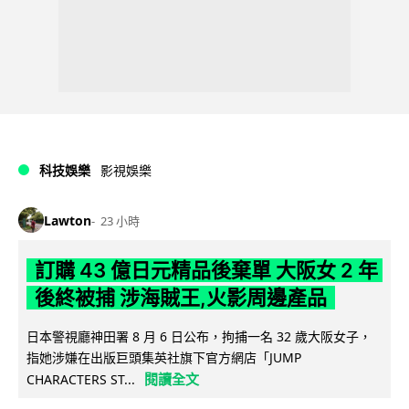
科技娛樂
影視娛樂
Lawton
23 小時
訂購 43 億日元精品後棄單 大阪女 2 年
後終被捕 涉海賊王,火影周邊產品
日本警視廳神田署 8 月 6 日公布，拘捕一名 32 歲大阪女子，
指她涉嫌在出版巨頭集英社旗下官方網店「JUMP
閱讀全文
CHARACTERS ST...