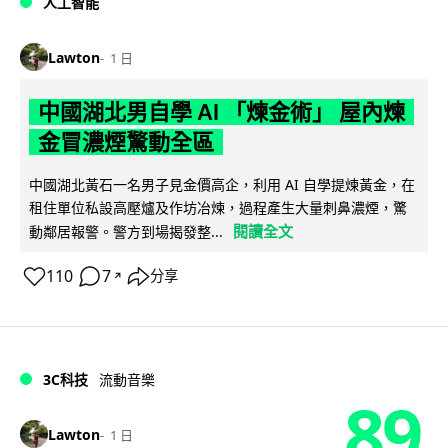
人工智能
Lawton
1 日
中國湖北男自學 AI 「煉金術」 屋內煉
金冒濃煙驚動全區
中國湖北黃石一名男子見金價高企，利用 AI 自學提煉黃金，在
租住單位私設高壓爐及作坊冶煉，過程產生大量刺鼻濃煙，驚
閱讀全文
動鄰居報警。警方到場揭發整...
110
7
分享
↗
3C科技
流動音樂
89
Lawton
1 日