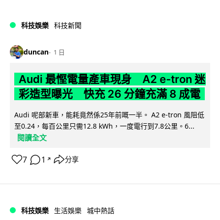
科技娛樂
科技新聞
duncan
1 日
Audi 最慳電量產車現身 A2 e-tron 迷
彩造型曝光 快充 26 分鐘充滿 8 成電
Audi 呢部新車，能耗竟然係25年前嘅一半。 A2 e-tron 風阻低
至0.24，每百公里只需12.8 kWh，一度電行到7.8公里。6...
閱讀全文
7
1
分享
↗
科技娛樂
生活娛樂
城中熱話