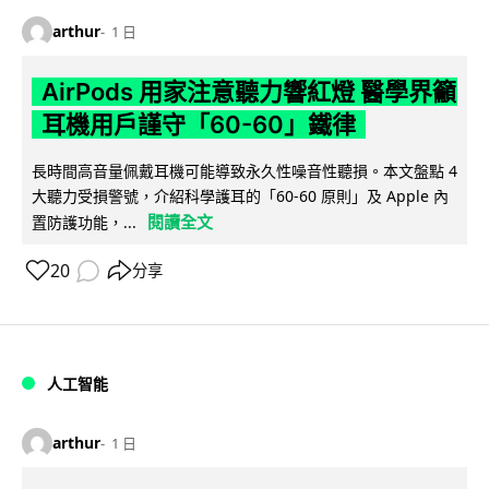
arthur
1 日
AirPods 用家注意聽力響紅燈 醫學界籲
耳機用戶謹守「60-60」鐵律
長時間高音量佩戴耳機可能導致永久性噪音性聽損。本文盤點 4
大聽力受損警號，介紹科學護耳的「60-60 原則」及 Apple 內
閱讀全文
置防護功能，...
20
分享
人工智能
arthur
1 日