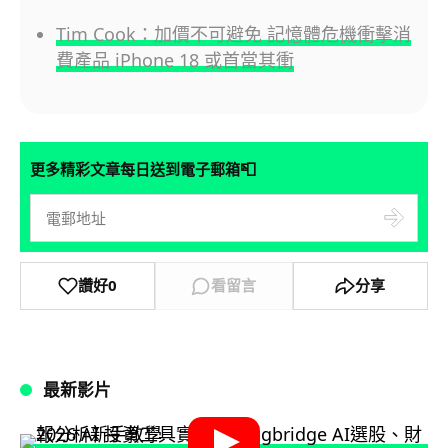
Tim Cook：加價不可避免 記憶體危機衝擊消
費產品 iPhone 18 或首當其衝
📮
更多精彩文章每日送到電子郵箱
讚好
0
看留言
分享
最新影片