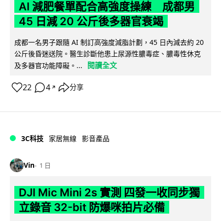
AI 減肥餐單配合高強度操練 成都男
45 日減 20 公斤後多器官衰竭
成都一名男子跟隨 AI 制訂高強度減脂計劃，45 日內減去約 20
公斤後昏迷送院。醫生診斷他患上尿源性膿毒症、膿毒性休克
閱讀全文
及多器官功能障礙。...
22
4
分享
↗
3C科技
家居無線
影音產品
Vin
1 日
DJI Mic Mini 2s 實測 四發一收同步獨
立錄音 32-bit 防爆咪拍片必備