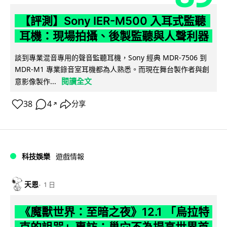
【評測】Sony IER-M500 入耳式監聽
耳機：現場拍攝、後製監聽與人聲利器
談到專業混音專用的聲音監聽耳機，Sony 經典 MDR-7506 到
MDR-M1 專業錄音室耳機都為人熟悉。而現在舞台製作者與創
閱讀全文
意影像製作...
38
4
分享
↗
科技娛樂
遊戲情報
天恩
1 日
《魔獸世界：至暗之夜》12.1 「烏拉特