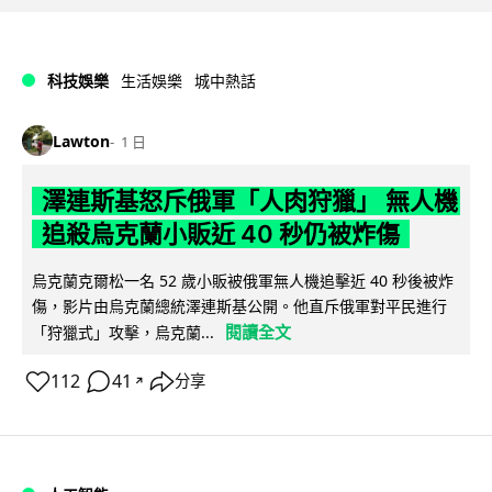
科技娛樂
生活娛樂
城中熱話
Lawton
1 日
澤連斯基怒斥俄軍「人肉狩獵」 無人機
追殺烏克蘭小販近 40 秒仍被炸傷
烏克蘭克爾松一名 52 歲小販被俄軍無人機追擊近 40 秒後被炸
傷，影片由烏克蘭總統澤連斯基公開。他直斥俄軍對平民進行
閱讀全文
「狩獵式」攻擊，烏克蘭...
112
41
分享
↗