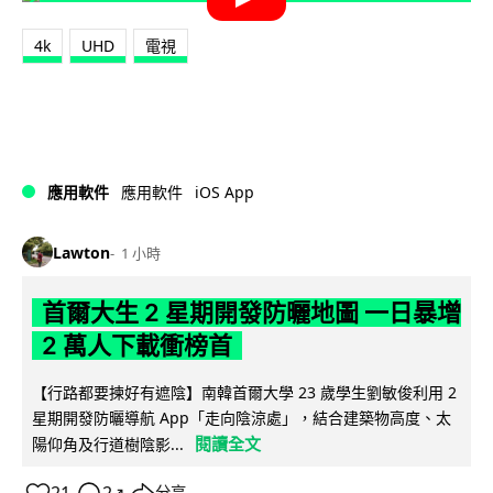
4k
UHD
電視
iOS App
應用軟件
應用軟件
Lawton
1 小時
首爾大生 2 星期開發防曬地圖 一日暴增
2 萬人下載衝榜首
【行路都要揀好有遮陰】南韓首爾大學 23 歲學生劉敏俊利用 2
星期開發防曬導航 App「走向陰涼處」，結合建築物高度、太
閱讀全文
陽仰角及行道樹陰影...
↗