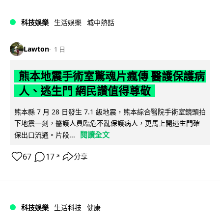
科技娛樂
生活娛樂
城中熱話
Lawton
1 日
熊本地震手術室驚魂片瘋傳 醫護保護病
人、逃生門 網民讚值得尊敬
熊本縣 7 月 28 日發生 7.1 級地震，熊本綜合醫院手術室鏡頭拍
下地震一刻，醫護人員臨危不亂保護病人，更馬上開逃生門確
閱讀全文
保出口流通。片段...
67
17
分享
↗
科技娛樂
生活科技
健康