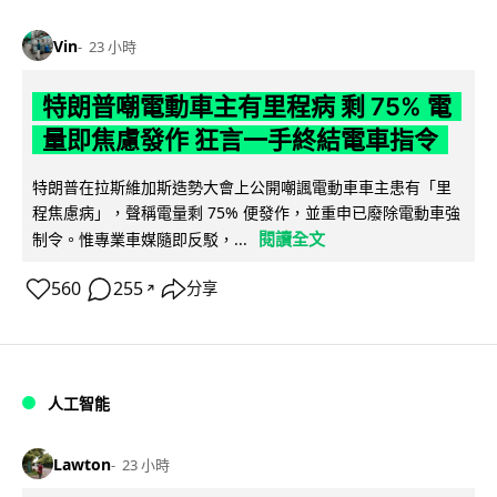
Vin
23 小時
特朗普嘲電動車主有里程病 剩 75% 電
量即焦慮發作 狂言一手終結電車指令
特朗普在拉斯維加斯造勢大會上公開嘲諷電動車車主患有「里
程焦慮病」，聲稱電量剩 75% 便發作，並重申已廢除電動車強
閱讀全文
制令。惟專業車媒隨即反駁，...
560
255
分享
↗
人工智能
Lawton
23 小時