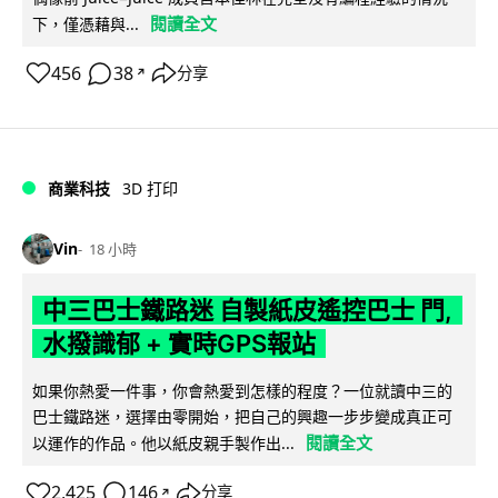
閱讀全文
下，僅憑藉與...
456
38
分享
↗
商業科技
3D 打印
Vin
18 小時
中三巴士鐵路迷 自製紙皮遙控巴士 門,
水撥識郁 + 實時GPS報站
如果你熱愛一件事，你會熱愛到怎樣的程度？一位就讀中三的
巴士鐵路迷，選擇由零開始，把自己的興趣一步步變成真正可
閱讀全文
以運作的作品。他以紙皮親手製作出...
2,425
146
分享
↗