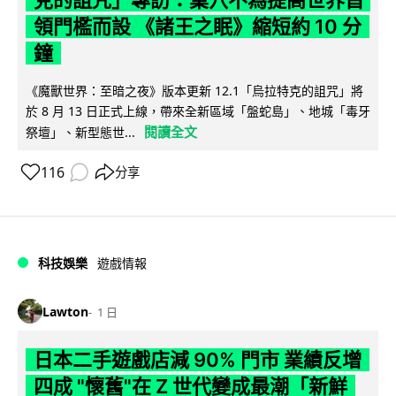
克的詛咒」專訪：巢穴不為提高世界首
領門檻而設 《諸王之眠》縮短約 10 分
鐘
《魔獸世界：至暗之夜》版本更新 12.1「烏拉特克的詛咒」將
於 8 月 13 日正式上線，帶來全新區域「盤蛇島」、地城「毒牙
閱讀全文
祭壇」、新型態世...
116
分享
科技娛樂
遊戲情報
Lawton
1 日
日本二手遊戲店減 90% 門市 業績反增
四成 "懷舊"在 Z 世代變成最潮「新鮮